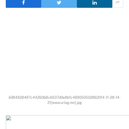
b084828487c44260b8c6637d0e8bfc489050502862014-11-28-14-
31[www.urlag.mn].jpg