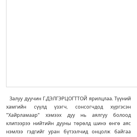
Залуу дуучин Г.ДЭЛГЭРЦОГТТОЙ ярилцлаа. Түүний
хамгийн сүүлд үзэгч, сонсогчдод хүргэсэн
"Хайрламаар" хэмээх дуу нь аялгуу болоод
клипээрээ нийтийн дууны төрөлд шинэ өнгө аяс
нэмлээ гэдгийг уран бүтээлчид онцолж байгаа