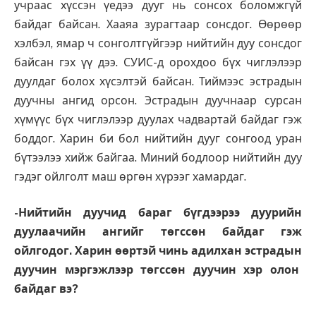
учраас хүссэн үедээ дууг нь сонсох боломжгүй
байдаг байсан. Хааяа зурагтаар сонсдог. Өөрөөр
хэлбэл, ямар ч сонголтгүйгээр нийтийн дуу сонсдог
байсан гэх үү дээ. СУИС-д орохдоо бүх чиглэлээр
дуулдаг болох хүсэлтэй байсан. Тиймээс эстрадын
дуучны ангид орсон. Эстрадын дуучнаар сурсан
хүмүүс бүх чиглэлээр дуулах чадвартай байдаг гэж
боддог. Харин би бол нийтийн дууг сонгоод уран
бүтээлээ хийж байгаа. Миний бодлоор нийтийн дуу
гэдэг ойлголт маш өргөн хүрээг хамардаг.
-Нийтийн дуучид бараг бүгдээрээ дуурийн
дуулаачийн ангийг төгссөн байдаг гэж
ойлгодог. Харин өөртэй чинь адилхан эстрадын
дуучин мэргэжлээр төгссөн дуучин хэр олон
байдаг вэ?