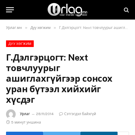
»
»
Урлаг.мн
Дуу хөгжим
Г.Дэлгэрцогт: Next товчлуурыг ашиглахгүйгээр сонсох уран бүтээл хийхийг хүсдэг
ДУУ ХӨГЖИМ
Г.Дэлгэрцогт: Next
товчлуурыг
ашиглахгүйгээр сонсох
уран бүтээл хийхийг
хүсдэг
Урлаг
28/11/2014
Сэтгэгдэл байхгүй
5 минут уншина