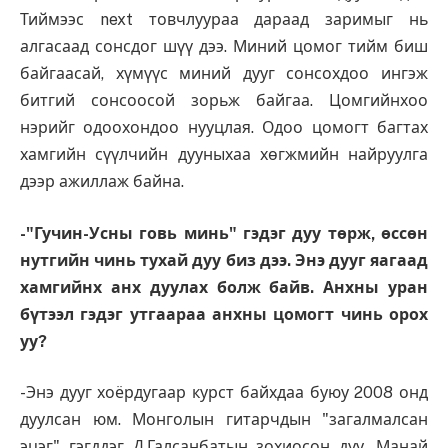
Тиймээс next товчлуураа дараад заримыг нь
алгасаад сонсдог шүү дээ. Миний цомог тийм биш
байгаасай, хүмүүс миний дууг сонсохдоо ингэж
битгий сонсоосой зорьж байгаа. Цомгийнхоо
нэрийг одоохондоо нууцлая. Одоо цомогт багтах
хамгийн сүүлчийн дууныхаа хөгжмийн найруулга
дээр ажиллаж байна.
-"Гучин-Усны говь минь" гэдэг дуу төрж, өссөн
нутгийн чинь тухай дуу биз дээ. Энэ дууг яагаад
хамгийнх анх дуулах болж байв. Анхны уран
бүтээл гэдэг утгаараа анхны цомогт чинь орох
уу?
-Энэ дууг хоёрдугаар курст байхдаа буюу 2008 онд
дуулсан юм. Монголын гитарчдын "загалмалсан
эцэг" гэгддэг Д.Галсанбатын зохиосон дуу. Манай