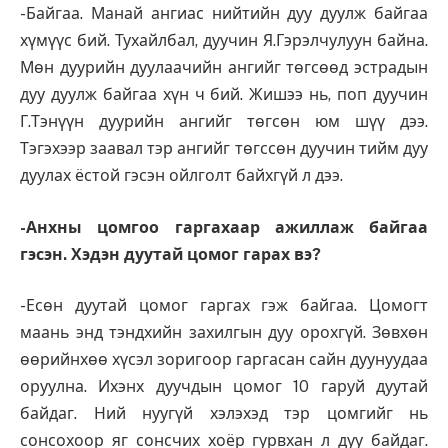
-Байгаа. Манай ангиас нийтийн дуу дуулж байгаа
хүмүүс бий. Тухайлбал, дуучин Я.Гэрэлчулуун байна.
Мөн дуурийн дуулаачийн ангийг төгсөөд эстрадын
дуу дуулж байгаа хүн ч бий. Жишээ нь, поп дуучин
Г.Тэнүүн дуурийн ангийг төгсөн юм шүү дээ.
Тэгэхээр заавал тэр ангийг төгссөн дуучин тийм дуу
дуулах ёстой гэсэн ойлголт байхгүй л дээ.
-Анхны цомгоо гаргахаар ажиллаж байгаа
гэсэн. Хэдэн дуутай цомог гарах вэ?
-Есөн дуутай цомог гаргах гэж байгаа. Цомогт
маань энд тэндхийн захилгын дуу орохгүй. Зөвхөн
өөрийнхөө хүсэл зоригоор гаргасан сайн дуунуудаа
оруулна. Ихэнх дуучдын цомог 10 гаруй дуутай
байдаг. Ний нуугүй хэлэхэд тэр цомгийг нь
сонсохоор яг сонсчих хоёр гурвхан л дуу байдаг.