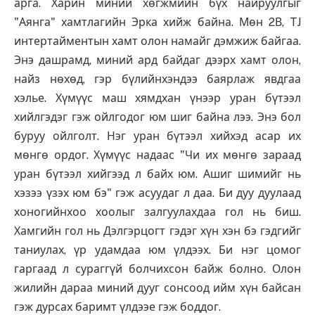
арга. Харин миний хөгжмийн бүх найруулгыг
"Аянга" хамтлагийн Эрка хийж байна. Мөн 2В, TJ
интертайментын хамт олон намайг дэмжиж байгаа.
Энэ дашрамд, миний ард байдаг дээрх хамт олон,
найз нөхөд, гэр бүлийнхэндээ баярлаж явдгаа
хэлье. Хүмүүс маш хямдхан үнээр уран бүтээл
хийлгэдэг гэж ойлгодог юм шиг байна лээ. Энэ бол
буруу ойлголт. Нэг уран бүтээл хийхэд асар их
мөнгө ордог. Хүмүүс надаас "Чи их мөнгө зараад
уран бүтээл хийгээд л байх юм. Ашиг шимийг нь
хэзээ үзэх юм бэ" гэж асуудаг л даа. Би дуу дуулаад
хоногийнхоо хоолыг залгуулахдаа гол нь биш.
Хамгийн гол нь Дэлгэрцогт гэдэг хүн хэн бэ гэдгийг
таниулах, үр удамдаа юм үлдээх. Би нэг цомог
гаргаад л сураггүй болчихсон байж болно. Олон
жилийн дараа миний дууг сонсоод ийм хүн байсан
гэж дурсах баримт үлдээе гэж боддог.