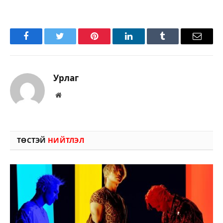
Facebook
Twitter
Pinterest
LinkedIn
Tumblr
Имэйл
Урлаг
Вэбсайт
ТӨСТЭЙ
НИЙТЛЭЛ