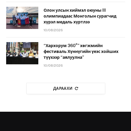
Олон улсын хиймэл оюуны III
олимпиадаас Монголын сурагчид
хүрэл медаль хүртлээ
10/08/2026
“Хархорум 360°” хөгжмийн
фестиваль Хүннүгийн үеэс хойших
түүхээр “аялуулна”
10/08/2026
ДАРААХИ