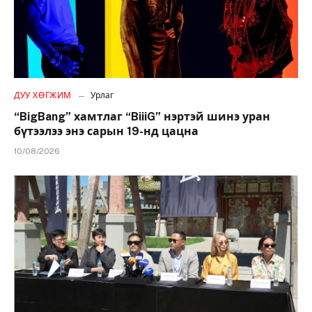
ДУУ ХӨГЖИМ
Урлаг
“BigBang” хамтлаг “BiiiG” нэртэй шинэ уран
бүтээлээ энэ сарын 19-нд цацна
10/08/2026