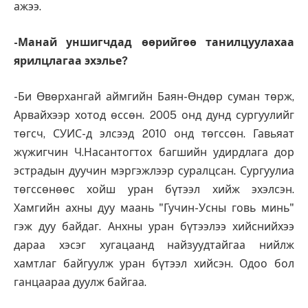
ажээ.
-Манай уншигчдад өөрийгөө танилцуулахаа
ярилцлагаа эхэлье?
-Би Өвөрхангай аймгийн Баян-Өндөр суман төрж,
Арвайхээр хотод өссөн. 2005 онд дунд сургуулийг
төгсч, СУИС-д элсээд 2010 онд төгссөн. Гавьяат
жүжигчин Ч.Насантогтох багшийн удирдлага дор
эстрадын дуучин мэргэжлээр суралцсан. Сургуулиа
төгссөнөөс хойш уран бүтээл хийж эхэлсэн.
Хамгийн ахны дуу маань "Гучин-Усны говь минь"
гэж дуу байдаг. Анхны уран бүтээлээ хийснийхээ
дараа хэсэг хугацаанд найзуудтайгаа нийлж
хамтлаг байгуулж уран бүтээл хийсэн. Одоо бол
ганцаараа дуулж байгаа.