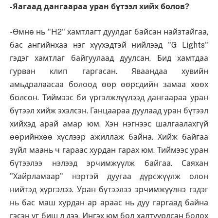
-Яагаад дангаараа уран бүтээл хийх болов?
-Өмнө нь "H2" хамтлагт дуулдаг байсан найзтайгаа,
бас ангийнхаа нэг хүүхэдтэй нийлээд "G Lights"
гэдэг хамтлаг байгуулаад дуулсан. Бид хамтдаа
гурван клип гаргасан. Яваандаа хувийн
амьдралаасаа болоод өөр өөрсдийн замаа хөөх
болсон. Тиймээс би үргэлжлүүлээд дангаараа уран
бүтээл хийж эхэлсэн. Ганцаараа дуулаад уран бүтээл
хийхэд арай амар юм. Хэн нэгнээс шалгаалахгүй
өөрийнхөө хүслээр ажиллаж байна. Хийж байгаа
зүйл маань ч гараас хурдан гарах юм. Тиймээс уран
бүтээлээ нэлээд эрчимжүүлж байгаа. Саяхан
"Хайрламаар" нэртэй дуугаа дүрсжүүлж олон
нийтэд хүргэлээ. Уран бүтээлээ эрчимжүүлнэ гэдэг
нь бас маш хурдан ар араас нь дуу гаргаад байна
гэсэн үг биш л дээ. Ингэх юм бол халтуурдсан болох