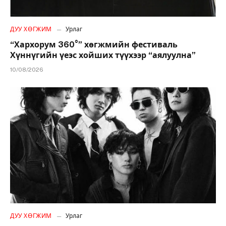
ДУУ ХӨГЖИМ
Урлаг
“Хархорум 360°” хөгжмийн фестиваль
Хүннүгийн үеэс хойших түүхээр “аялуулна”
10/08/2026
ДУУ ХӨГЖИМ
Урлаг