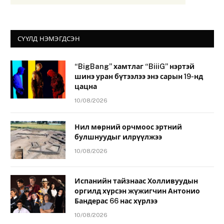
СҮҮЛД НЭМЭГДСЭН
“BigBang” хамтлаг “BiiiG” нэртэй
шинэ уран бүтээлээ энэ сарын 19-нд
цацна
10/08/2026
Нил мөрний орчмоос эртний
булшнуудыг илрүүлжээ
10/08/2026
Испанийн тайзнаас Холливуудын
оргилд хүрсэн жүжигчин Антонио
Бандерас 66 нас хүрлээ
10/08/2026