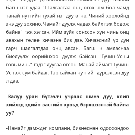
багш нэг удаа "Шалгалтаа онц өгөх юм бол чамд
танай нутгийн тухай нэг дуу өгнө. Чиний хоолойнд
энэ дуу зохино. Чамайг дуулж чадах байх гэж бодож
байна" гэж хэлсэн. Ийм зүйл сонссон хүн чинь онц
авахын төлөө хичээнэ биз дээ. Хичээсний үр дүн
гарч шалгалтдаа онц авсан. Багш ч амласнаа
биелүүлж өөрийнхөө дуулж байсан "Гучин-Усны
говь минь" гэдэг дуугаа өгсөн. Манай аймагт Гучин-
Ус гэж сум байдаг. Тэр сайхан нутгийг дүрсэлсэн дуу
л даа.
-Залуу уран бүтээлч учраас шинэ дуу, клип
хийхэд эдийн засгийн хувьд бэрхшээлтэй байна
уу?
-Намайг дэмждэг компани, бизнесмэн одоохондоо