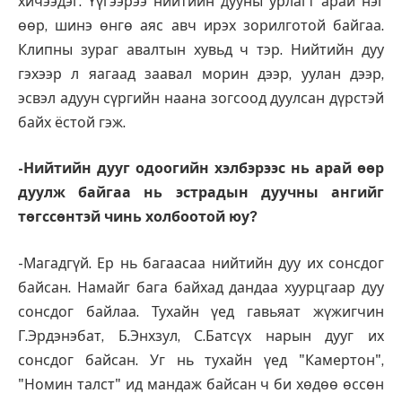
хичээдэг. Үүгээрээ нийтийн дууны урлагт арай нэг
өөр, шинэ өнгө аяс авч ирэх зорилготой байгаа.
Клипны зураг авалтын хувьд ч тэр. Нийтийн дуу
гэхээр л яагаад заавал морин дээр, уулан дээр,
эсвэл адуун сүргийн наана зогсоод дуулсан дүрстэй
байх ёстой гэж.
-Нийтийн дууг одоогийн хэлбэрээс нь арай өөр
дуулж байгаа нь эстрадын дуучны ангийг
төгссөнтэй чинь холбоотой юу?
-Магадгүй. Ер нь багаасаа нийтийн дуу их сонсдог
байсан. Намайг бага байхад дандаа хуурцгаар дуу
сонсдог байлаа. Тухайн үед гавьяат жүжигчин
Г.Эрдэнэбат, Б.Энхзул, С.Батсүх нарын дууг их
сонсдог байсан. Уг нь тухайн үед "Камертон",
"Номин талст" ид мандаж байсан ч би хөдөө өссөн