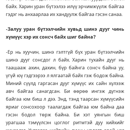
байх. Харин уран бүтээлээ илүү эрчимжүүлж байгаа
гэдэг нь анхаарлаа их хандуулж байгаа гэсэн санаа.
-Залуу уран бүтээлчийн хувьд шинэ дууг чинь
хүмүүс хэр их сонсч байх шиг байна?
-Ер нь хуучин, шинэ гэлтгүй бүх уран бүтээлчийн
шинэ дууг сонсдог л байх. Харин тухайн дууг нь
таашааж ахин, дахин, бүр байнга сонсч байна уу,
үгүй юү гэдгээрээ л ялгаатай байх гэж бодож байна.
Миний сүүлд гаргасан дууг хүмүүс их сайн хүлээж
авч байгаа санагдсан. Би өөрөө ингэж дүгнэж
байгаа юм биш л дээ. Энд, тэнд таарсан хүмүүсийн
яриаг сонсохоор таалагдаж байгаа юм байна даа
гэсэн бодол төрж байна. Би хэт уянгын биш
урагшаа тэмүүлсэн цоглог ритмтэй дуу хийхийг