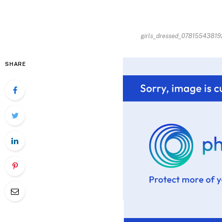
girls_dressed_078155438192
SHARE