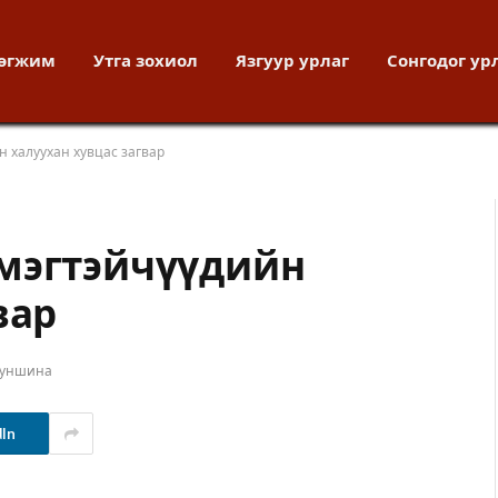
хөгжим
Утга зохиол
Язгуур урлаг
Сонгодог ур
 халуухан хувцас загвар
эмэгтэйчүүдийн
вар
 уншина
dIn