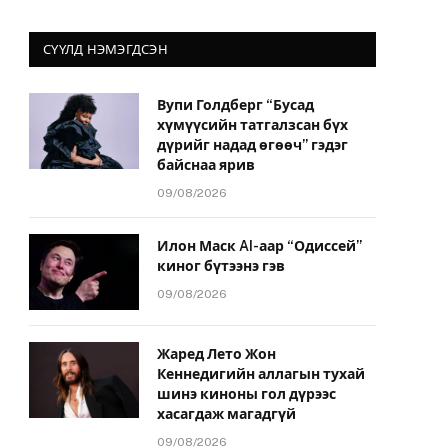
СҮҮЛД НЭМЭГДСЭН
Вупи Голдберг “Бусад
хүмүүсийн татгалзсан бүх
дүрийг надад өгөөч” гэдэг
байснаа ярив
09/08/2026
Илон Маск AI-аар “Одиссей”
киног бүтээнэ гэв
09/08/2026
Жаред Лето Жон
Кеннедигийн аллагын тухай
шинэ киноны гол дүрээс
хасагдаж магадгүй
09/08/2026