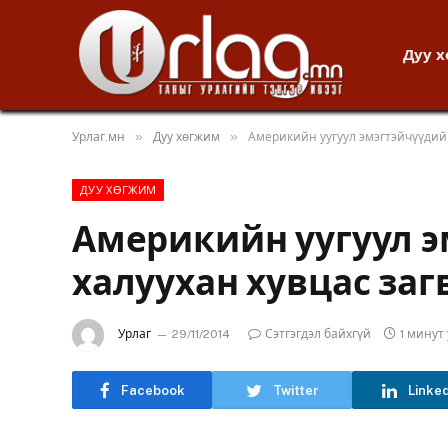
Дуу 
»
»
Урлаг.мн
Дуу хөгжим
Америкийн уугуул эмэгтэйчүүдийн
ДУУ ХӨГЖИМ
Америкийн уугуул 
халуухан хувцас заг
Урлаг
29/11/2014
Сэтгэгдэл байхгүй
1 минут
Facebook
Twitter
Linke