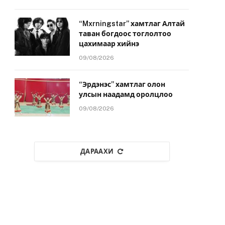
“Mxrningstar” хамтлаг Алтай
таван богдоос тоглолтоо
цахимаар хийнэ
09/08/2026
“Эрдэнэс” хамтлаг олон
улсын наадамд оролцлоо
09/08/2026
ДАРААХИ