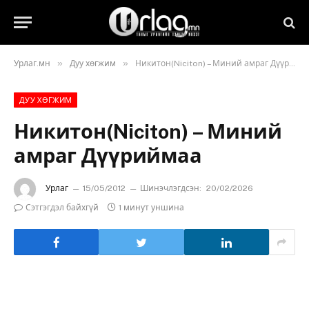
»
»
Урлаг.мн
Дуу хөгжим
Никитон(Niciton) – Миний амраг Дүүриймаа
ДУУ ХӨГЖИМ
Никитон(Niciton) – Миний
амраг Дүүриймаа
Урлаг
15/05/2012
Шинэчлэгдсэн:
20/02/2026
Сэтгэгдэл байхгүй
1 минут уншина