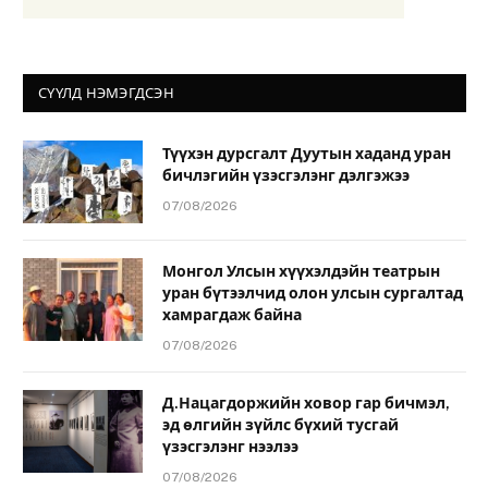
СҮҮЛД НЭМЭГДСЭН
Түүхэн дурсгалт Дуутын хаданд уран
бичлэгийн үзэсгэлэнг дэлгэжээ
07/08/2026
Монгол Улсын хүүхэлдэйн театрын
уран бүтээлчид олон улсын сургалтад
хамрагдаж байна
07/08/2026
Д.Нацагдоржийн ховор гар бичмэл,
эд өлгийн зүйлс бүхий тусгай
үзэсгэлэнг нээлээ
07/08/2026