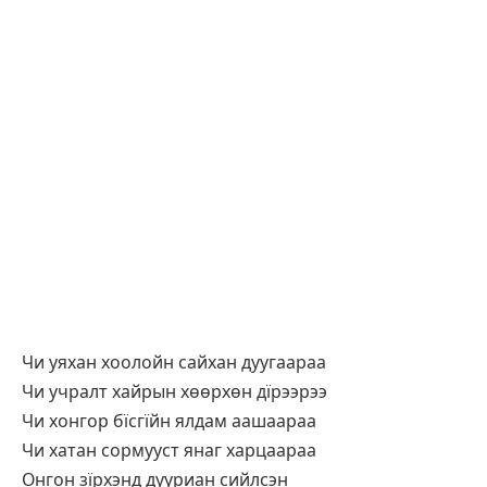
Чи уяхан хоолойн сайхан дуугаараа
Чи учралт хайрын хөөрхөн дїрээрээ
Чи хонгор бїсгїйн ялдам аашаараа
Чи хатан сормууст янаг харцаараа
Онгон зїрхэнд дууриан сийлсэн