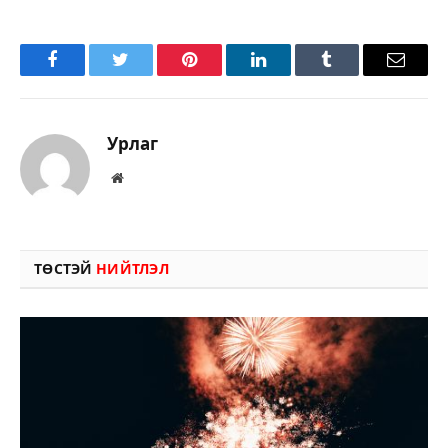
Facebook
Twitter
Pinterest
LinkedIn
Tumblr
Имэйл
Урлаг
Вэбсайт
ТӨСТЭЙ
НИЙТЛЭЛ