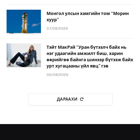
Монгол улсын хамгийн том “Морин
хуур”
07/08/2026
Тэйт МакРэй “Уран бүтээлч байх нь
нэг удаагийн амжилт биш, харин
өөрийгөө байнга шинээр бүтээж байх
урт хугацааны үйл явц” гэв
06/08/2026
ДАРААХИ