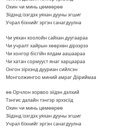
Охин чи минь цөмөөрөө
Зїїдэнд їзэгдэх уяхан дууны эгшиг
Учрал бїхнийг эргэн санагдуулна
Чи уяхан хоолойн сайхан дуугаараа
Чи учралт хайрын хөөрхөн дїрээрээ
Чи хонгор бїсгїйн ялдам аашаараа
Чи хатан сормууст янаг харцаараа
Онгон зїрхэнд дууриан сийлсэн
Монголжингоо миний амраг Дїїриймаа
өө Орчлон хорвоо зїїдэн дэлхий
Тэнгис далайн тэнгэр эрхэсїїд
Охин чи минь цөмөөрөө
Зїїдэнд їзэгдэх уяхан дууны эгшиг
Учрал бїхнийг эргэн санагдуулна