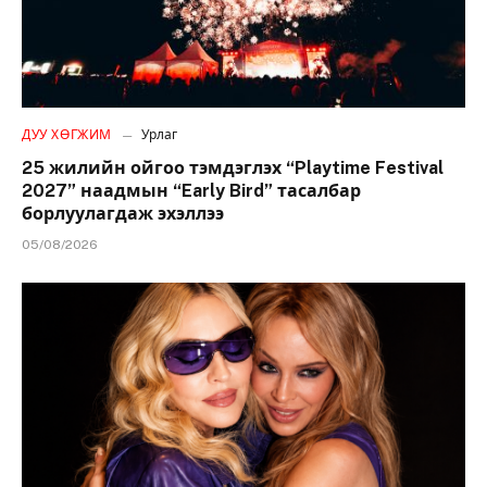
ДУУ ХӨГЖИМ
Урлаг
25 жилийн ойгоо тэмдэглэх “Playtime Festival
2027” наадмын “Early Bird” тасалбар
борлуулагдаж эхэллээ
05/08/2026