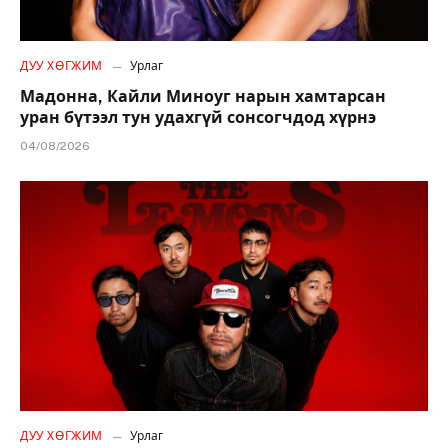
ДУУ ХӨГЖИМ
Урлаг
Мадонна, Кайли Миноуг нарын хамтарсан
уран бүтээл тун удахгүй сонсогчдод хүрнэ
04/08/2026
ДУУ ХӨГЖИМ
Урлаг