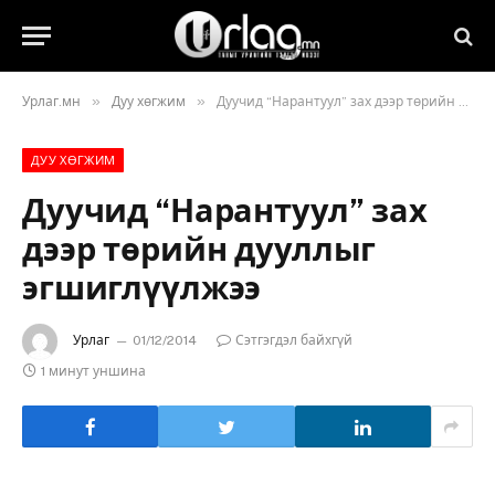
»
»
Урлаг.мн
Дуу хөгжим
Дуучид “Нарантуул” зах дээр төрийн дууллыг эгшиглүүлжээ
ДУУ ХӨГЖИМ
Дуучид “Нарантуул” зах
дээр төрийн дууллыг
эгшиглүүлжээ
Урлаг
01/12/2014
Сэтгэгдэл байхгүй
1 минут уншина