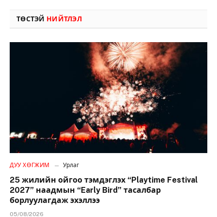
ТӨСТЭЙ
НИЙТЛЭЛ
ДУУ ХӨГЖИМ
Урлаг
25 жилийн ойгоо тэмдэглэх “Playtime Festival
2027” наадмын “Early Bird” тасалбар
борлуулагдаж эхэллээ
05/08/2026