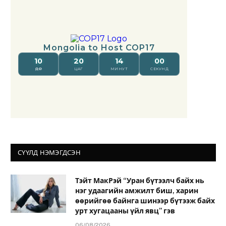
СҮҮЛД НЭМЭГДСЭН
Тэйт МакРэй “Уран бүтээлч байх нь
нэг удаагийн амжилт биш, харин
өөрийгөө байнга шинээр бүтээж байх
урт хугацааны үйл явц” гэв
06/08/2026