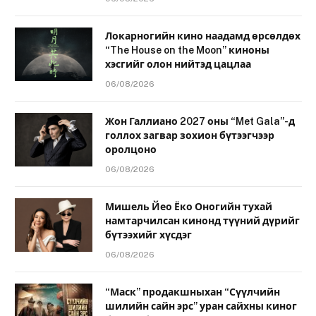
Локарногийн кино наадамд өрсөлдөх
“The House on the Moon” киноны
хэсгийг олон нийтэд цацлаа
06/08/2026
Жон Галлиано 2027 оны “Met Gala”-д
голлох загвар зохион бүтээгчээр
оролцоно
06/08/2026
Мишель Йео Ёко Оногийн тухай
намтарчилсан кинонд түүний дүрийг
бүтээхийг хүсдэг
06/08/2026
“Маск” продакшныхан “Сүүлчийн
шилийн сайн эрс” уран сайхны киног