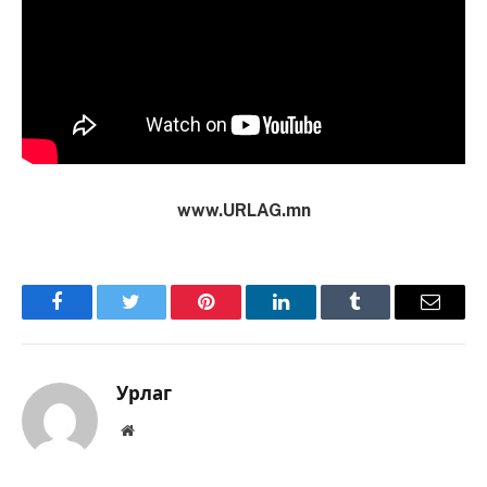
www.URLAG.mn
Facebook
Twitter
Pinterest
LinkedIn
Tumblr
Имэйл
Урлаг
Вэбсайт