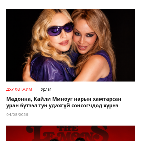
ДУУ ХӨГЖИМ
Урлаг
Мадонна, Кайли Миноуг нарын хамтарсан
уран бүтээл тун удахгүй сонсогчдод хүрнэ
04/08/2026