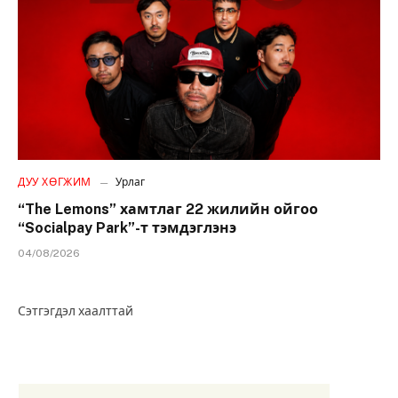
ДУУ ХӨГЖИМ
Урлаг
“The Lemons” хамтлаг 22 жилийн ойгоо
“Socialpay Park”-т тэмдэглэнэ
04/08/2026
Сэтгэгдэл хаалттай