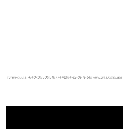
turiin-duulal-640x3553951877442014-12-01-11-58[www.urlag.mn].jpg