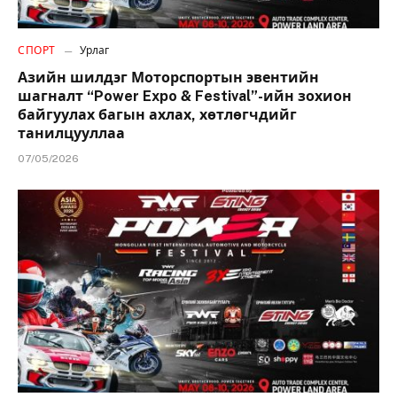
СПОРТ
Урлаг
Азийн шилдэг Моторспортын эвентийн
шагналт “Power Expo & Festival”-ийн зохион
байгуулах багын ахлах, хөтлөгчдийг
танилцууллаа
07/05/2026