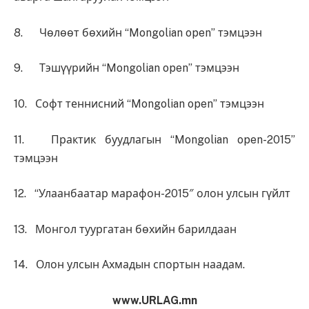
8. Чөлөөт бөхийн “Mongolian open” тэмцээн
9. Тэшүүрийн “Mongolian open” тэмцээн
10. Софт теннисний “Mongolian open” тэмцээн
11. Практик буудлагын “Mongolian open-2015”
тэмцээн
12. “Улаанбаатар марафон-2015″ олон улсын гүйлт
13. Монгол туургатан бөхийн барилдаан
14. Олон улсын Ахмадын спортын наадам.
www.URLAG.mn