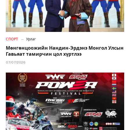
СПОРТ
Урлаг
Мөнгөнцоожийн Нандин-Эрдэнэ Монгол Улсын
Гавьяат тамирчин цол хүртлээ
07/07/2026