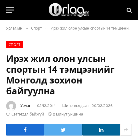
»
»
Урлаг.мн
Спорт
Ирэх жил олон улсын спортын 14 тэмцээнийг Монголд зохион байгуулна
СПОРТ
Ирэх жил олон улсын
спортын 14 тэмцээнийг
Монголд зохион
байгуулна
Урлаг
02/12/2014
Шинэчлэгдсэн:
20/02/2026
Сэтгэгдэл байхгүй
2 минут уншина