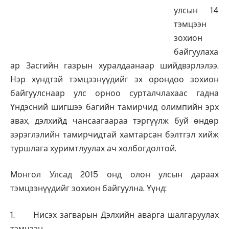
улсын 14
тэмцээн
зохион
байгуулаха
ар Засгийн газрын хуралдаанаар шийдвэрлэлээ.
Нэр хүндтэй тэмцээнүүдийг эх орондоо зохион
байгуулснаар улс орноо сурталчлахаас гадна
Үндэсний шигшээ багийн тамирчид олимпийн эрх
авах, дэлхийд чансаагаараа тэргүүлж буй өндөр
зэрэглэлийн тамирчидтай хамтарсан бэлтгэл хийж
туршлага хуримтлуулах ач холбогдолтой.
Монгол Улсад 2015 онд олон улсын дараах
тэмцээнүүдийг зохион байгуулна. Үүнд:
1. Нисэх загварын Дэлхийн аварга шалгаруулах
тэмцээн