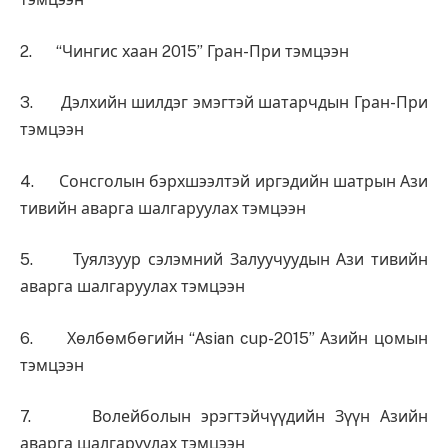
2. “Чингис хаан 2015” Гран-При тэмцээн
3. Дэлхийн шилдэг эмэгтэй шатарчдын Гран-При
тэмцээн
4. Сонсголын бэрхшээлтэй иргэдийн шатрын Ази
тивийн аварга шалгаруулах тэмцээн
5. Туялзуур сэлэмний Залуучуудын Ази тивийн
аварга шалгаруулах тэмцээн
6. Хөлбөмбөгийн “Аsian cup-2015” Азийн цомын
тэмцээн
7. Волейболын эрэгтэйчүүдийн Зүүн Азийн
аварга шалгаруулах тэмцээн