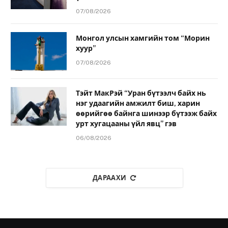
07/08/2026
Монгол улсын хамгийн том “Морин
хуур”
07/08/2026
Тэйт МакРэй “Уран бүтээлч байх нь
нэг удаагийн амжилт биш, харин
өөрийгөө байнга шинээр бүтээж байх
урт хугацааны үйл явц” гэв
06/08/2026
ДАРААХИ