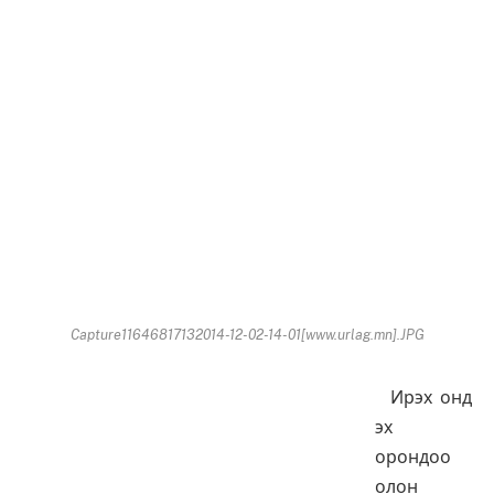
Capture11646817132014-12-02-14-01[www.urlag.mn].JPG
Ирэх онд
эх
орондоо
олон