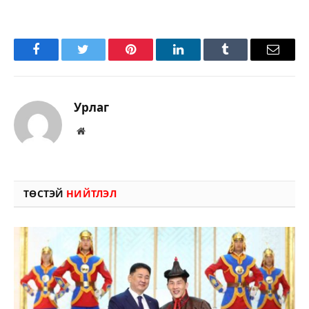
Facebook
Twitter
Pinterest
LinkedIn
Tumblr
Имэйл
Урлаг
Вэбсайт
ТӨСТЭЙ
НИЙТЛЭЛ