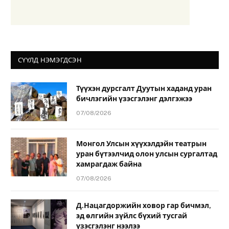
СҮҮЛД НЭМЭГДСЭН
Түүхэн дурсгалт Дуутын хаданд уран
бичлэгийн үзэсгэлэнг дэлгэжээ
07/08/2026
Монгол Улсын хүүхэлдэйн театрын
уран бүтээлчид олон улсын сургалтад
хамрагдаж байна
07/08/2026
Д.Нацагдоржийн ховор гар бичмэл,
эд өлгийн зүйлс бүхий тусгай
үзэсгэлэнг нээлээ