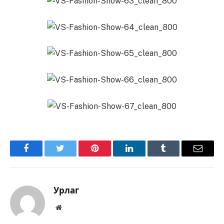
Facebook
Twitter
Pinterest
LinkedIn
Tumblr
Имэйл
Урлаг
Вэбсайт