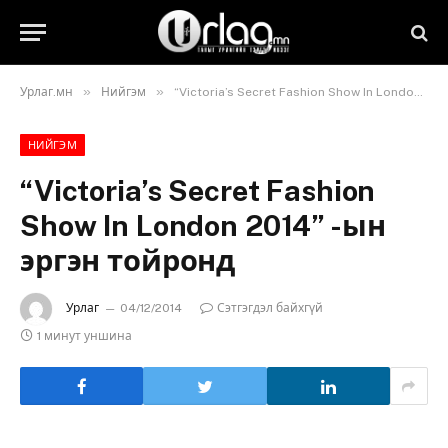
»
»
Урлаг.мн
Нийгэм
“Victoria’s Secret Fashion Show In London 2014” -ын эргэн тойронд
НИЙГЭМ
“Victoria’s Secret Fashion
Show In London 2014” -ын
эргэн тойронд
Урлаг
04/12/2014
Сэтгэгдэл байхгүй
1 минут уншина