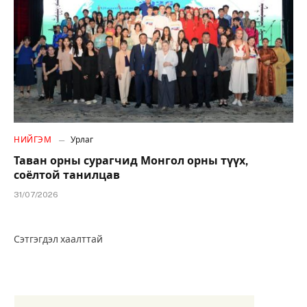
НИЙГЭМ
Урлаг
Таван орны сурагчид Монгол орны түүх,
соёлтой танилцав
31/07/2026
Сэтгэгдэл хаалттай