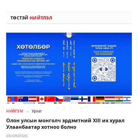
ТӨСТЭЙ
НИЙТЛЭЛ
НИЙГЭМ
Урлаг
Олон улсын монголч эрдэмтний XIII их хурал
Улаанбаатар хотноо болно
05/08/2026