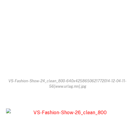
VS-Fashion-Show-24_clean_800-640x4258650621772014-12-04-11-
56[www.urlag.mn].jpg