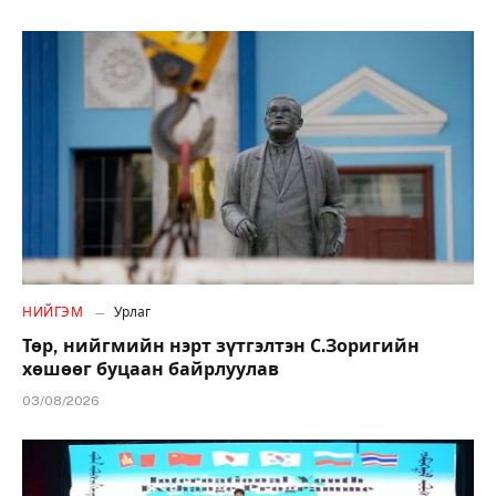
НИЙГЭМ
Урлаг
Төр, нийгмийн нэрт зүтгэлтэн С.Зоригийн
хөшөөг буцаан байрлуулав
03/08/2026