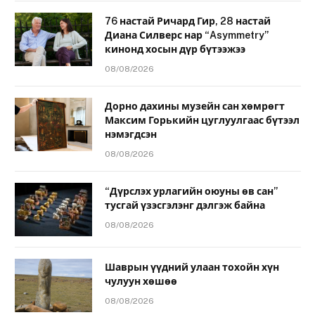
76 настай Ричард Гир, 28 настай
Диана Силверс нар “Asymmetry”
кинонд хосын дүр бүтээжээ
08/08/2026
Дорно дахины музейн сан хөмрөгт
Максим Горькийн цуглуулгаас бүтээл
нэмэгдсэн
08/08/2026
“Дүрслэх урлагийн оюуны өв сан”
тусгай үзэсгэлэнг дэлгэж байна
08/08/2026
Шаврын үүдний улаан тохойн хүн
чулуун хөшөө
08/08/2026