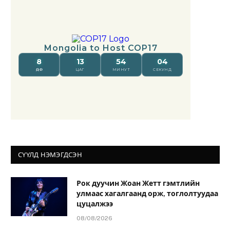
СҮҮЛД НЭМЭГДСЭН
Рок дуучин Жоан Жетт гэмтлийн
улмаас хагалгаанд орж, тоглолтуудаа
цуцалжээ
08/08/2026