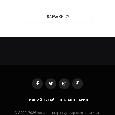
ДАРААХИ
Facebook
Twitter
Instagram
Pinterest
БИДНИЙ ТУХАЙ
ХОЛБОО БАРИХ
© 2009-2026 зохиогчын эрх хуулиар хамгаалагдсан.