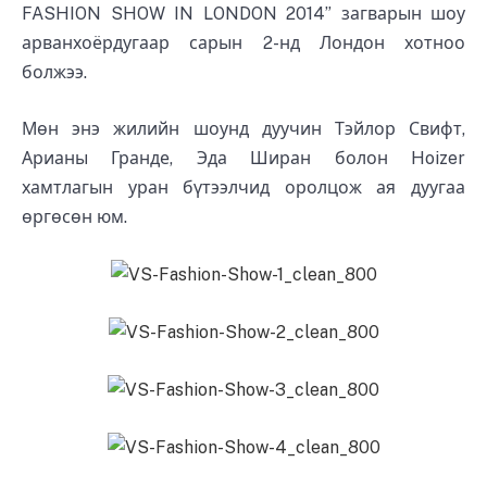
FASHION SHOW IN LONDON 2014” загварын шоу
арванхоёрдугаар сарын 2-нд Лондон хотноо
болжээ.
Мөн энэ жилийн шоунд дуучин Тэйлор Свифт,
Арианы Гранде, Эда Ширан болон Hoizer
хамтлагын уран бүтээлчид оролцож ая дуугаа
өргөсөн юм.