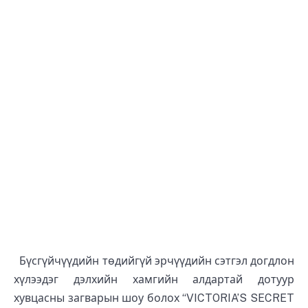
Бүсгүйчүүдийн төдийгүй эрчүүдийн сэтгэл догдлон
хүлээдэг дэлхийн хамгийн алдартай дотуур
хувцасны загварын шоу болох “VICTORIA’S SECRET