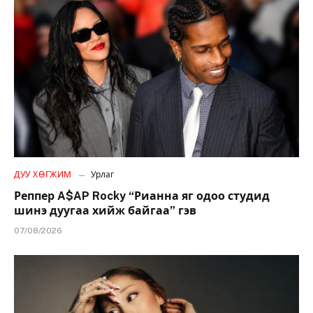
ДУУ ХӨГЖИМ
Урлаг
Реппер A$AP Rocky “Рианна яг одоо студид
шинэ дуугаа хийж байгаа” гэв
07/08/2026