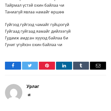
Тайрмал үстэй охин байлаа чи
Таниагүй явлаа намайг өршөө
Гүйгээд гүйгээд чамайг гүйцээгүй
Гуйгаад гуйгаад яамайг дийлээгүй
Гудамж амдсан хүүхэд байлаа би
Гуниг үгүйхэн охин байлаа чи
Facebook
Twitter
Pinterest
LinkedIn
Tumblr
Имэйл
Урлаг
Вэбсайт