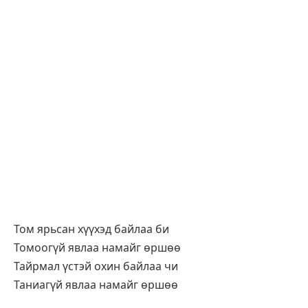
Том ярьсан хүүхэд байлаа би
Томоогүй явлаа намайг өршөө
Тайрмал үстэй охин байлаа чи
Таниагүй явлаа намайг өршөө