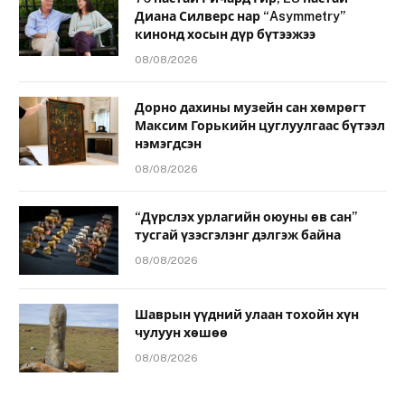
Диана Силверс нар “Asymmetry”
кинонд хосын дүр бүтээжээ
08/08/2026
Дорно дахины музейн сан хөмрөгт
Максим Горькийн цуглуулгаас бүтээл
нэмэгдсэн
08/08/2026
“Дүрслэх урлагийн оюуны өв сан”
тусгай үзэсгэлэнг дэлгэж байна
08/08/2026
Шаврын үүдний улаан тохойн хүн
чулуун хөшөө
08/08/2026