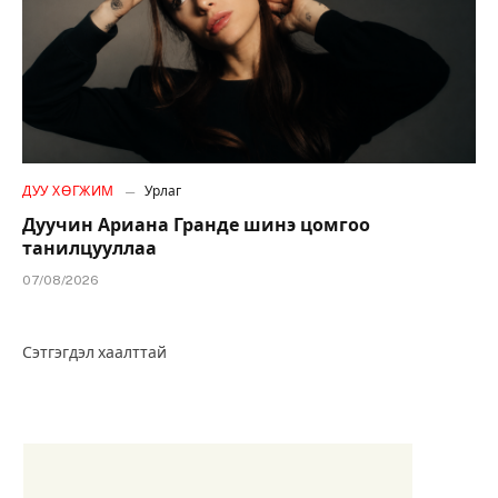
ДУУ ХӨГЖИМ
Урлаг
Дуучин Ариана Гранде шинэ цомгоо
танилцууллаа
07/08/2026
Сэтгэгдэл хаалттай