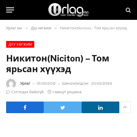
»
»
Урлаг.мн
Дуу хөгжим
Никитон(Niciton) – Том ярьсан хүүхэд
ДУУ ХӨГЖИМ
Никитон(Niciton) – Том
ярьсан хүүхэд
Урлаг
15/05/2012
Шинэчлэгдсэн:
20/02/2026
Сэтгэгдэл байхгүй
1 минут уншина