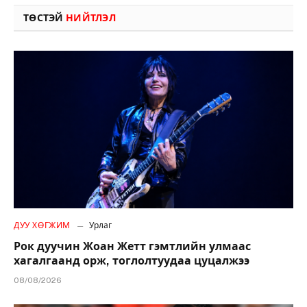
ТӨСТЭЙ
НИЙТЛЭЛ
ДУУ ХӨГЖИМ
Урлаг
Рок дуучин Жоан Жетт гэмтлийн улмаас
хагалгаанд орж, тоглолтуудаа цуцалжээ
08/08/2026