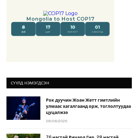
СҮҮЛД НЭМЭГДСЭН
Рок дуучин Жоан Жетт гэмтлийн
улмаас хагалгаанд орж, тоглолтуудаа
цуцалжээ
08/08/2026
76 настай Ричард Гир, 28 настай