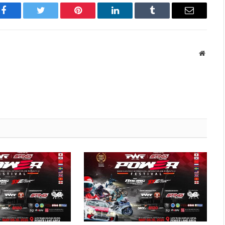
Facebook
Twitter
Pinterest
LinkedIn
Tumblr
Имэйл
Вэбса