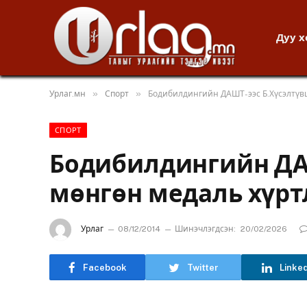
Дуу 
»
»
Урлаг.мн
Спорт
Бодибилдингийн ДАШТ-ээс Б.Хүсэлтүв
СПОРТ
Бодибилдингийн ДА
мөнгөн медаль хүрт
Урлаг
08/12/2014
Шинэчлэгдсэн:
20/02/2026
Facebook
Twitter
Linke