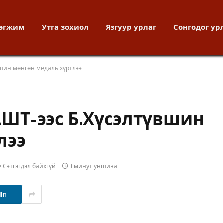
хөгжим
Утга зохиол
Язгуур урлаг
Сонгодог ур
шин мөнгөн медаль хүртлээ
ШТ-ээс Б.Хүсэлтүвшин
лээ
Сэтгэгдэл байхгүй
1 минут уншина
dIn