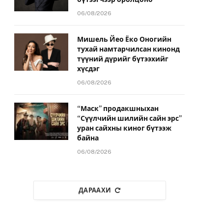
06/08/2026
Мишель Йео Ёко Оногийн
тухай намтарчилсан кинонд
түүний дүрийг бүтээхийг
хүсдэг
06/08/2026
“Маск” продакшныхан
“Сүүлчийн шилийн сайн эрс”
уран сайхны киног бүтээж
байна
06/08/2026
ДАРААХИ