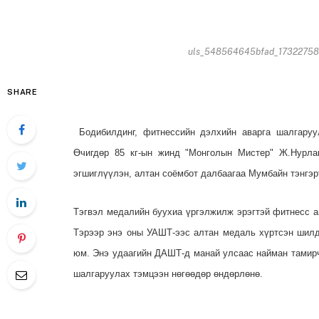
uls_548564645bfad_1732275809
SHARE
Бодибилдинг, фитнессийн дэлхийн аварга шалгаруу
Өчигдөр 85 кг-ын жинд "Монголын Мистер" Ж.Нурла
эгшиглүүлэн, алтан соёмбот далбаагаа Мумбайн тэнгэ
Тэгвэл медалийн буухиа үргэлжилж эрэгтэй фитнесс 
Тэрээр энэ оны УАШТ-ээс алтан медаль хүртсэн шилд
юм. Энэ удаагийн ДАШТ-д манай улсаас найман тамирч
шалгаруулах тэмцээн нөгөөдөр өндөрлөнө.