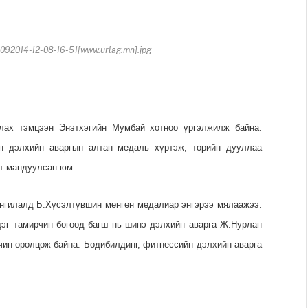
2014-12-08-16-51[www.urlag.mn].jpg
лах тэмцээн Энэтхэгийн Мумбай хотноо үргэлжилж байна.
н дэлхийн аваргын алтан медаль хүртэж, төрийн дууллаа
рт мандуулсан юм.
ангилалд Б.Хүсэлтүвшин мөнгөн медалиар энгэрээ мялаажээ.
эг тамирчин бөгөөд багш нь шинэ дэлхийн аварга Ж.Нурлан
ин оролцож байна. Бодибилдинг, фитнессийн дэлхийн аварга