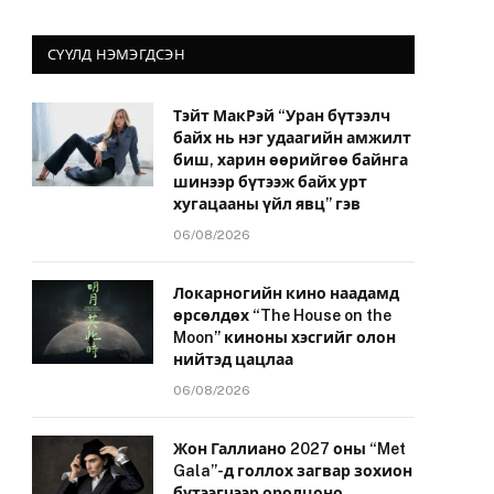
СҮҮЛД НЭМЭГДСЭН
Тэйт МакРэй “Уран бүтээлч
байх нь нэг удаагийн амжилт
биш, харин өөрийгөө байнга
шинээр бүтээж байх урт
хугацааны үйл явц” гэв
06/08/2026
Локарногийн кино наадамд
өрсөлдөх “The House on the
Moon” киноны хэсгийг олон
нийтэд цацлаа
06/08/2026
Жон Галлиано 2027 оны “Met
Gala”-д голлох загвар зохион
бүтээгчээр оролцоно