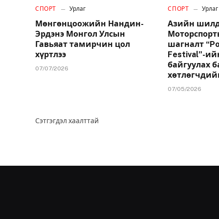
СПОРТ
Урлаг
СПОРТ
Урлаг
Мөнгөнцоожийн Нандин-
Азийн шилд
Эрдэнэ Монгол Улсын
Моторспорт
Гавьяат тамирчин цол
шагналт “Po
хүртлээ
Festival”-и
байгуулах б
07/07/2026
хөтлөгчдий
07/05/2026
Сэтгэгдэл хаалттай