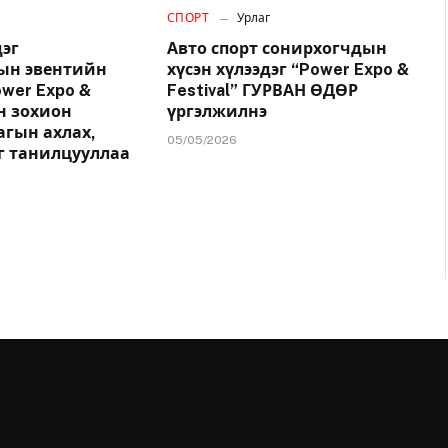
СПОРТ
Урлаг
эг
Авто спорт сонирхогчдын
ын эвентийн
хүсэн хүлээдэг “Power Expo &
wer Expo &
Festival” ГУРВАН ӨДӨР
йн зохион
үргэлжилнэ
агын ахлах,
05/05/2026
г танилцууллаа