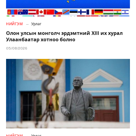
НИЙГЭМ
Урлаг
Олон улсын монголч эрдэмтний XIII их хурал
Улаанбаатар хотноо болно
05/08/2026