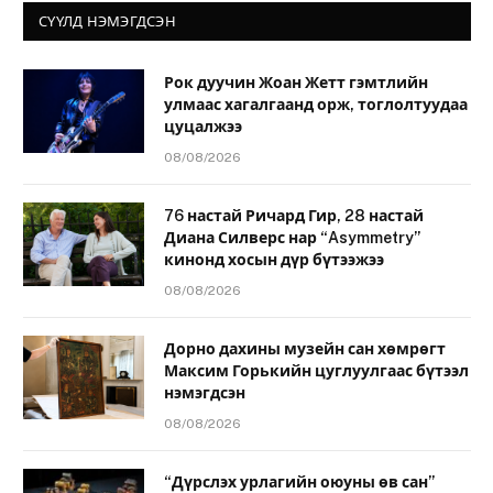
СҮҮЛД НЭМЭГДСЭН
Рок дуучин Жоан Жетт гэмтлийн
улмаас хагалгаанд орж, тоглолтуудаа
цуцалжээ
08/08/2026
76 настай Ричард Гир, 28 настай
Диана Силверс нар “Asymmetry”
кинонд хосын дүр бүтээжээ
08/08/2026
Дорно дахины музейн сан хөмрөгт
Максим Горькийн цуглуулгаас бүтээл
нэмэгдсэн
08/08/2026
“Дүрслэх урлагийн оюуны өв сан”