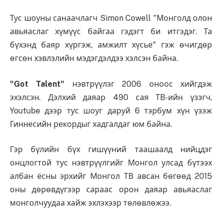
Тус шоуны санаачлагч Simon Cowell "Монголд олон
авьяаслаг хүмүүс байгаа гэдэгт би итгэдэг. Та
бүхэнд баяр хүргэж, амжилт хүсье" гэж өчигдөр
өгсөн хэвлэлийн мэдэгдэлдээ хэлсэн байна.
"Got Talent"
нэвтрүүлэг 2006 оноос хийгдэж
эхэлсэн. Дэлхий даяар 490 сая ТВ-ийн үзэгч,
Youtube дээр тус шоуг даруй 6 тэрбум хүн үзэж
Гиннесийн рекордыг хадгалдаг юм байна.
Гэр бүлийн бүх гишүүний таашаалд нийцдэг
онцлогтой тус нэвтрүүлгийг Монгол улсад бүтээх
албан ёсны эрхийг Монгол ТВ авсан бөгөөд 2015
оны дөрөвдүгээр сараас орон даяар авьяаслаг
монголчуудаа хайж эхлэхээр төлөвлөжээ.