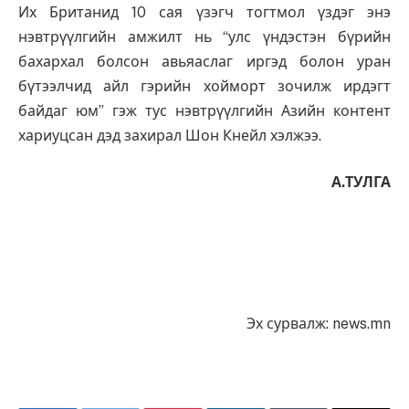
Их Британид 10 сая үзэгч тогтмол үздэг энэ
нэвтрүүлгийн амжилт нь “улс үндэстэн бүрийн
бахархал болсон авьяаслаг иргэд болон уран
бүтээлчид айл гэрийн хойморт зочилж ирдэгт
байдаг юм” гэж тус нэвтрүүлгийн Азийн контент
хариуцсан дэд захирал Шон Кнейл хэлжээ.
А.ТУЛГА
Эх сурвалж: news.mn