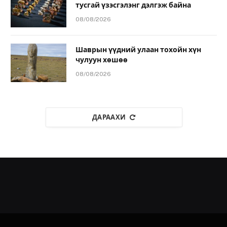
тусгай үзэсгэлэнг дэлгэж байна
08/08/2026
Шаврын үүдний улаан тохойн хүн
чулуун хөшөө
08/08/2026
ДАРААХИ