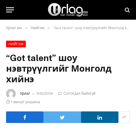
»
»
Урлаг.мн
Нийгэм
“Got talent” шоу нэвтрүүлгийг Монголд хийнэ
НИЙГЭМ
“Got talent” шоу
нэвтрүүлгийг Монголд
хийнэ
Урлаг
11/12/2014
Сэтгэгдэл байхгүй
1 минут уншина