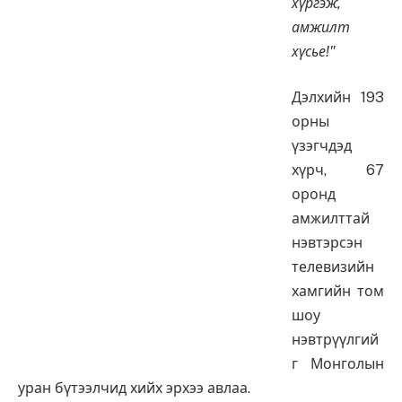
хүргэж,
амжилт
хүсье!"
Дэлхийн 193
орны
үзэгчдэд
хүрч, 67
оронд
амжилттай
нэвтэрсэн
телевизийн
хамгийн том
шоу
нэвтрүүлгий
г Монголын
уран бүтээлчид хийх эрхээ авлаа.