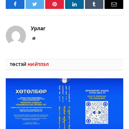
Facebook
Twitter
Pinterest
LinkedIn
Tumblr
Имэйл
Урлаг
Вэбсайт
ТӨСТЭЙ
НИЙТЛЭЛ