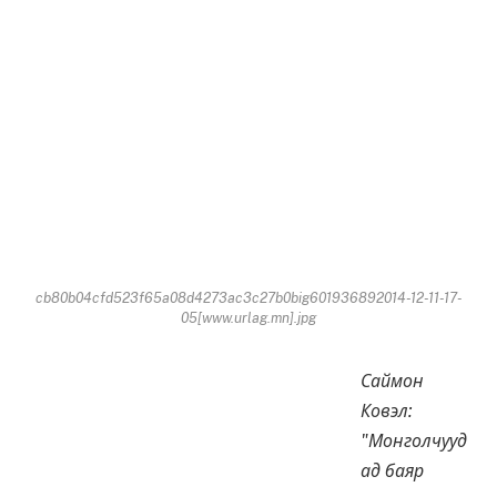
cb80b04cfd523f65a08d4273ac3c27b0big601936892014-12-11-17-
05[www.urlag.mn].jpg
Саймон
Ковэл:
"Монголчууд
ад
баяр