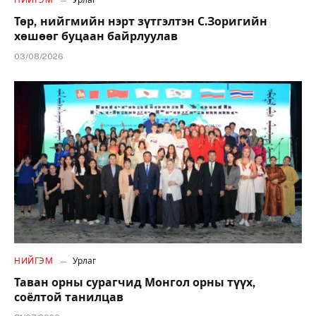
НИЙГЭМ
Урлаг
Төр, нийгмийн нэрт зүтгэлтэн С.Зоригийн
хөшөөг буцаан байрлуулав
03/08/2026
НИЙГЭМ
Урлаг
Таван орны сурагчид Монгол орны түүх,
соёлтой танилцав