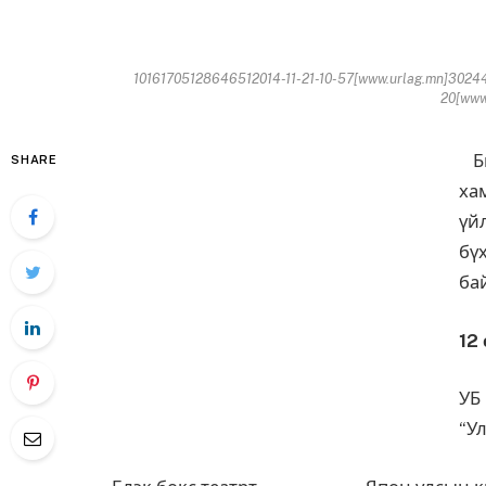
10161705128646512014-11-21-10-57[www.urlag.mn]30244
20[www.
Би
SHARE
ха
үй
бү
ба
12
У
“У