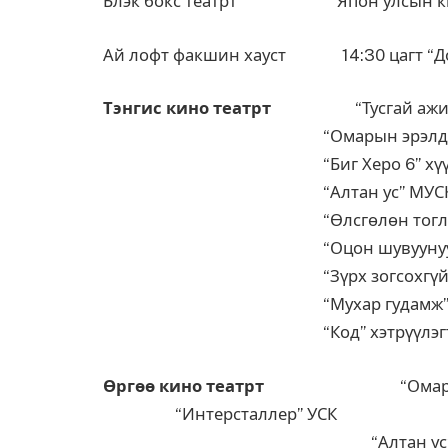
Блэк бокс театрт Япон улсын кино 
Ай лофт факшин хауст 14:30 цагт “
Тэнгис кино театрт
“Тусгай ажилл
“Омарын эрэлд” М
“Биг Херо 6” хүүхэлдэ
“Алтан ус” МУС
“Өлсгөлөн тоглоом
“Оцон шувуунууд” хүүх
“Зүрх зогсохгүй” М
“Мухар гудамж” М
“Код” хэтрүүлэгт 
Өргөө кино театрт
“Омарын эр
“Интерсталлер” 
“Алтан ус” М