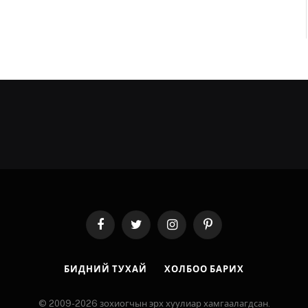
Facebook
Twitter
Instagram
Pinterest
БИДНИЙ ТУХАЙ
ХОЛБОО БАРИХ
© 2009-2026 зохиогчын эрх хуулиар хамгаалагдсан.