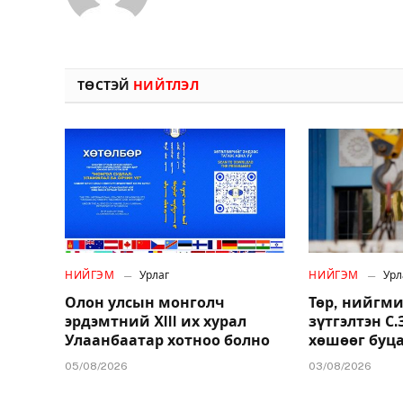
ТӨСТЭЙ
НИЙТЛЭЛ
НИЙГЭМ
Урлаг
НИЙГЭМ
Урл
Олон улсын монголч
Төр, нийгми
эрдэмтний XIII их хурал
зүтгэлтэн С
Улаанбаатар хотноо болно
хөшөөг буц
05/08/2026
03/08/2026