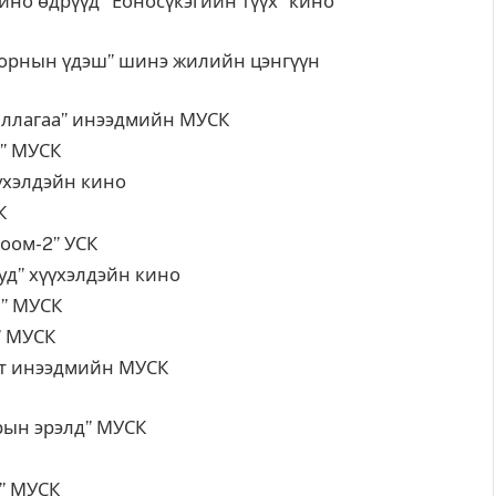
өдрүүд “Ёоносүкэгийн түүх” кино
Дорнын үдэш” шинэ жилийн цэнгүүн
агаа” инээдмийн МУСК
УСК
йн кино
К
-2” УСК
элдэйн кино
УСК
УСК
инээдмийн МУСК
элд” МУСК
УСК
УСК