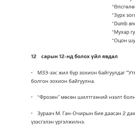
“Өлсгөлөн тоглоо
“Зүрх зогсохгүй
“Dumb and dumber 
“Мухар гудамж”
“Оцон шувуунууд” 
12 сарын 12-нд болох үйл явдал
• МЗЭ-ээс жил бүр зохион байгуулдаг "У
болгон зохион байгуулна.
• “Фрозен” мөсөн шилтгээний нээлт болн
• Зураач М. Ган-Очирын бие даасан 2 дахь
үзэсгэлэн үргэлжилнэ.