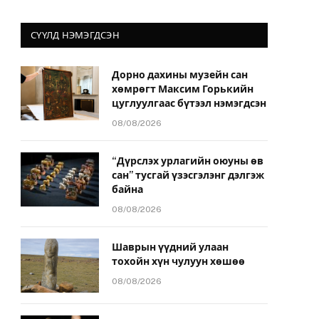
СҮҮЛД НЭМЭГДСЭН
Дорно дахины музейн сан
хөмрөгт Максим Горькийн
цуглуулгаас бүтээл нэмэгдсэн
08/08/2026
“Дүрслэх урлагийн оюуны өв
сан” тусгай үзэсгэлэнг дэлгэж
байна
08/08/2026
Шаврын үүдний улаан
тохойн хүн чулуун хөшөө
08/08/2026