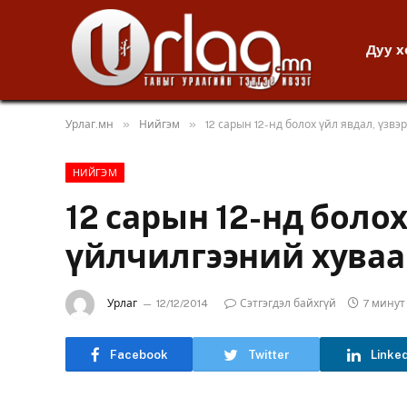
Дуу 
»
»
Урлаг.мн
Нийгэм
12 сарын 12-нд болох үйл явдал, үзвэ
НИЙГЭМ
12 сарын 12-нд болох
үйлчилгээний хуваа
Урлаг
12/12/2014
Сэтгэгдэл байхгүй
7 минут
Facebook
Twitter
Linke