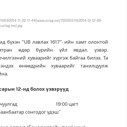
10592014-11-22-11-44[www.urlag.mn]7033551162014-12-12-09-
urlag.mn].jpg
д бүхэн "UB лавлах 1617"- ийн хамт олонтой
мтран өдөр бүрийн үйл явдал, үзвэр,
лчилгээний хуваарийг хүргэж байгаа билээ. Та
хэндээ өнөөдрийн хуваарийг танилцуулж
йна.
 сарын 12-нд болох үзвэрүүд
Б чуулгад 19:00 цагт
лаанбаатар сонгодог үдэш”