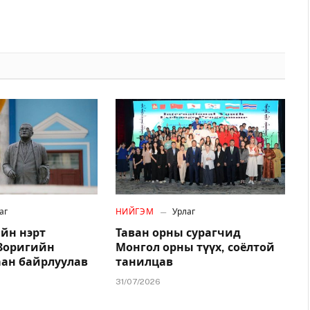
аг
НИЙГЭМ
Урлаг
йн нэрт
Таван орны сурагчид
.Зоригийн
Монгол орны түүх, соёлтой
аан байрлуулав
танилцав
31/07/2026