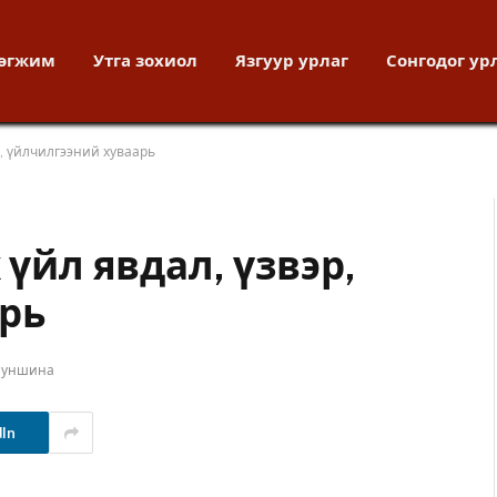
хөгжим
Утга зохиол
Язгуур урлаг
Сонгодог ур
р, үйлчилгээний хуваарь
 үйл явдал, үзвэр,
рь
 уншина
dIn