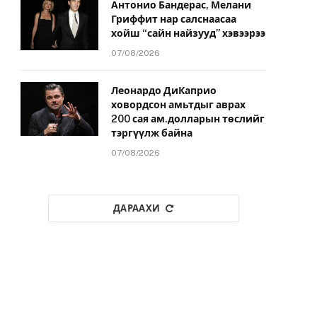
Антонио Бандерас, Мелани
Гриффит нар салснаасаа
хойш “сайн найзууд” хэвээрээ
07/08/2026
Леонардо ДиКаприо
ховордсон амьтдыг аврах
200 сая ам.долларын төслийг
тэргүүлж байна
07/08/2026
ДАРААХИ