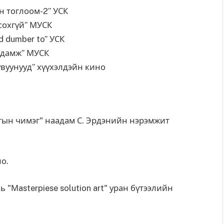
м-2” УСК
” МУСК
to” УСК
 МУСК
хүүхэлдэйн кино
тгын чимэг" наадам С. Эрдэнийн нэрэмжит
о.
 "Мasterpiese solution art" уран бүтээлийн