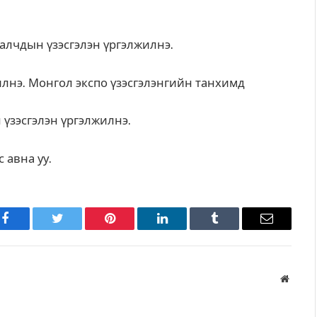
лчдын үзэсгэлэн үргэлжилнэ.
лнэ. Монгол экспо үзэсгэлэнгийн танхимд
үзэсгэлэн үргэлжилнэ.
 авна уу.
Facebook
Twitter
Pinterest
LinkedIn
Tumblr
Имэйл
Вэбса