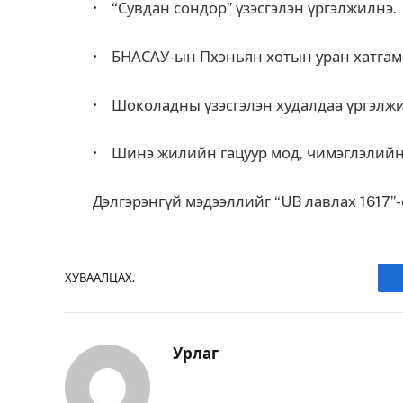
• “Сувдан сондор” үзэсгэлэн үргэлжилнэ.
• БНАСАУ-ын Пхэньян хотын уран хатгама
• Шоколадны үзэсгэлэн худалдаа үргэлжи
• Шинэ жилийн гацуур мод, чимэглэлийн 
Дэлгэрэнгүй мэдээллийг “UB лавлах 1617”-с
ХУВААЛЦАХ.
Урлаг