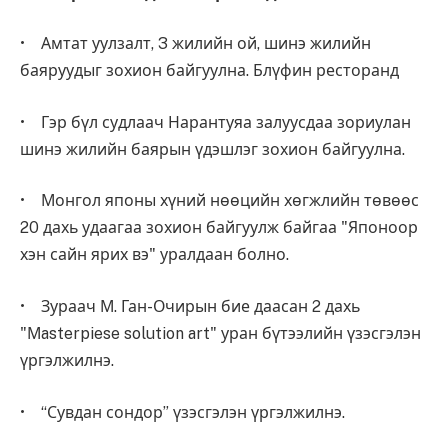
• Амтат уулзалт, 3 жилийн ой, шинэ жилийн
баяруудыг зохион байгуулна. Блүфин ресторанд
• Гэр бүл судлаач Нарантуяа залуусдаа зориулан
шинэ жилийн баярын үдэшлэг зохион байгуулна.
• Монгол японы хүний нөөцийн хөгжлийн төвөөс
20 дахь удаагаа зохион байгуулж байгаа "Японоор
хэн сайн ярих вэ" уралдаан болно.
• Зураач М. Ган-Очирын бие даасан 2 дахь
"Мasterpiese solution art" уран бүтээлийн үзэсгэлэн
үргэлжилнэ.
• “Сувдан сондор” үзэсгэлэн үргэлжилнэ.