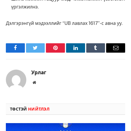
үргэлжилнэ.
Дэлгэрэнгүй мэдээллийг “UB лавлах 1617”-с авна уу.
Facebook
Twitter
Pinterest
LinkedIn
Tumblr
Имэйл
Урлаг
Вэбсайт
ТӨСТЭЙ
НИЙТЛЭЛ