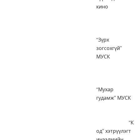
кино
“Зүрх
зогсохгүй”
МУСК
“Мухар
гудамж” МУСК
“К
од” хэтрүүлэгт
инээдмийн