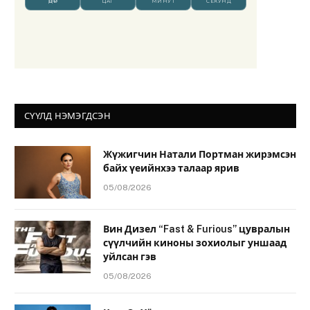
СҮҮЛД НЭМЭГДСЭН
Жүжигчин Натали Портман жирэмсэн
байх үеийнхээ талаар ярив
05/08/2026
Вин Дизел “Fast & Furious” цувралын
сүүлчийн киноны зохиолыг уншаад
уйлсан гэв
05/08/2026