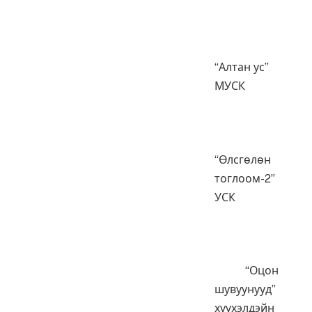
“Алтан ус”
МУСК
“Өлсгөлөн
тоглоом-2”
УСК
“Оцон
шувуунууд”
хүүхэлдэйн