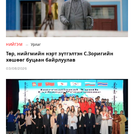
НИЙГЭМ
Урлаг
Төр, нийгмийн нэрт зүтгэлтэн С.Зоригийн
хөшөөг буцаан байрлуулав
03/08/2026