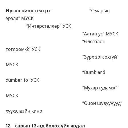
Өргөө кино театрт
“Омарын
эрэлд” МУСК
“Интерсталлер” УСК
“Алтан ус” МУСК
“Өлсгөлөн
тоглоом-2” УСК
“Зүрх зогсохгүй”
МУСК
“Dumb and
dumber to” УСК
“Мухар гудамж”
МУСК
“Оцон шувуунууд”
хүүхэлдэйн кино
12 сарын 13-нд болох үйл явдал