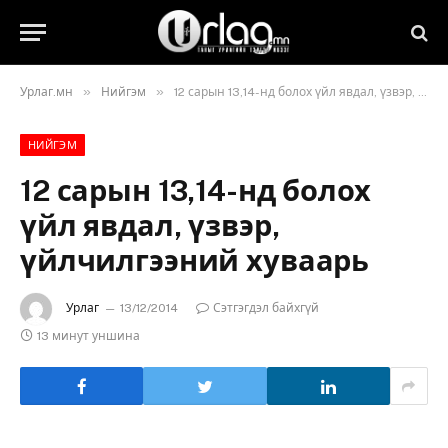
»
»
Урлаг.мн
Нийгэм
12 сарын 13,14-нд болох үйл явдал, үзвэр, үйлчилгээний хуваарь
НИЙГЭМ
12 сарын 13,14-нд болох
үйл явдал, үзвэр,
үйлчилгээний хуваарь
Урлаг
13/12/2014
Сэтгэгдэл байхгүй
13 минут уншина