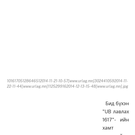
10161705128646512014-11-21-10-57[www.urlag.mn]3024410592014-11-
22-11-44[www.urlag.mn]1125299162014-12-13-15-48[www.urlag.mn].jpg
Бид бүхэн
"UB лавлах
1617"- ийн
хамт