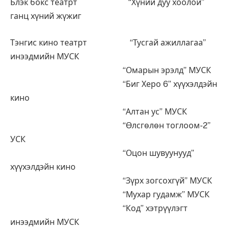
Блэк бокс театрт “Хүний дуу хоолой”
ганц хүний жүжиг
Тэнгис кино театрт “Тусгай ажиллагаа”
инээдмийн МУСК
“Омарын эрэлд” МУСК
“Биг Херо 6” хүүхэлдэйн
кино
“Алтан ус” МУСК
“Өлсгөлөн тоглоом-2”
УСК
“Оцон шувуунууд”
хүүхэлдэйн кино
“Зүрх зогсохгүй” МУСК
“Мухар гудамж” МУСК
“Код” хэтрүүлэгт
инээдмийн МУСК