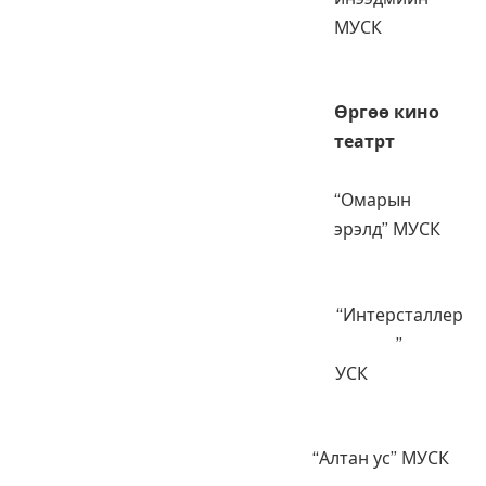
МУСК
Өргөө кино
театрт
“Омарын
эрэлд” МУСК
“Интерсталлер
”
УСК
“Алтан ус” МУСК