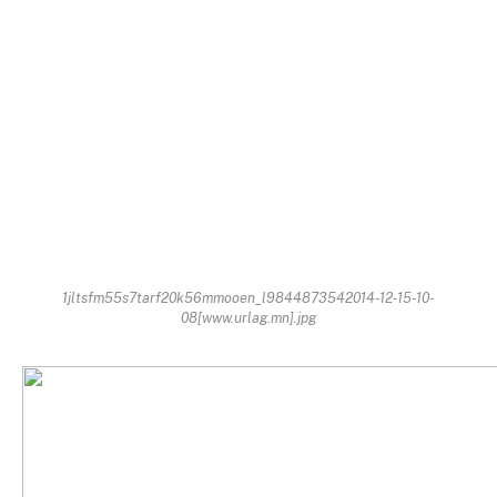
1jltsfm55s7tarf20k56mmooen_l9844873542014-12-15-10-
08[www.urlag.mn].jpg