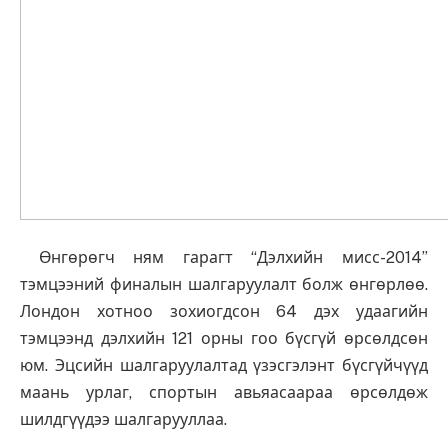
Өнгөрөгч ням гарагт “Дэлхийн мисс-2014”
тэмцээний финалын шалгаруулалт болж өнгөрлөө.
Лондон хотноо зохиогдсон 64 дэх удаагийн
тэмцээнд дэлхийн 121 орны гоо бүсгүй өрсөлдсөн
юм. Эцсийн шалгаруулалтад үзэсгэлэнт бүсгүйчүүд
маань урлаг, спортын авьяасаараа өрсөлдөж
шилдгүүдээ шалгарууллаа.