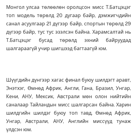
Монгол улсаа төлөөлөн оролцсон мисс Т.Батцэцэг
топ модель төрөлд 20 дугаар байр, дэмжигчдийн
санал асуулгаар 21 дүгээр байр, спортын төрөлд 29
дүгээр байр, тус тус эзэлсэн байна. Харамсалтай нь
Т.Батцэцэг бусад төрөлд эхний байруудад
шалгараагүй учир шигшээд багтаагүй юм.
Шүүгдийн дүнгээр хагас финал буюу шилдэгт аравт,
Энэтхэг, Өмнөд Африк, Англи, Гана, Бразил, Унгар,
Кени, АНУ, Мексик, Австрали мөн олон нийтийн
саналаар Тайландын мисс шалгарсан байна. Харин
шилдгийн шилдэг буюу топ тавд, Өмнөд Африк,
Унгар, Австрали, АНУ, Английн миссүүд тунаж
үлдсэн юм.