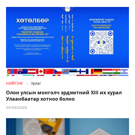
НИЙГЭМ
Урлаг
Олон улсын монголч эрдэмтний XIII их хурал
Улаанбаатар хотноо болно
05/08/2026