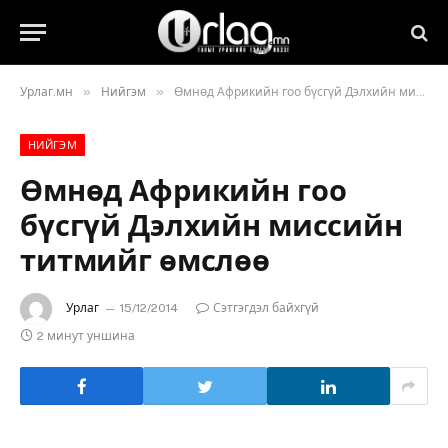
»
»
Урлаг.мн
Нийгэм
Өмнөд Африкийн гоо бүсгүй Дэлхийн миссийн титмийг өмслөө
НИЙГЭМ
Өмнөд Африкийн гоо
бүсгүй Дэлхийн миссийн
титмийг өмслөө
Урлаг
15/12/2014
Сэтгэгдэл байхгүй
2 минут уншина