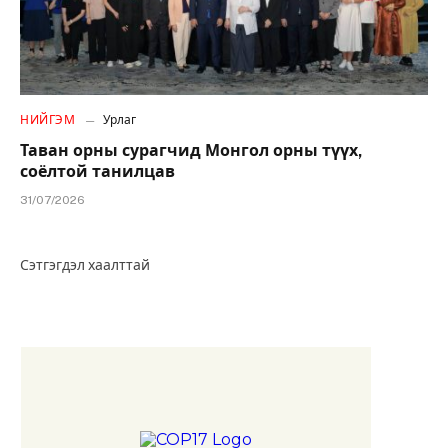
НИЙГЭМ
Урлаг
Таван орны сурагчид Монгол орны түүх,
соёлтой танилцав
31/07/2026
Сэтгэгдэл хаалттай