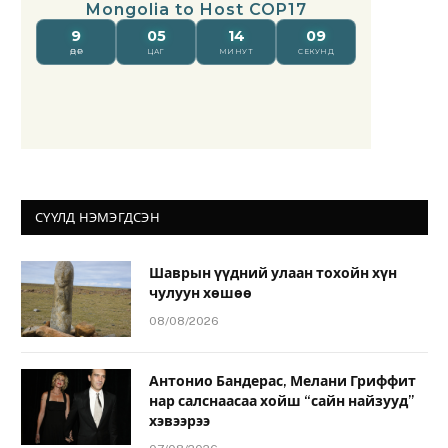
СҮҮЛД НЭМЭГДСЭН
Шаврын үүдний улаан тохойн хүн
чулуун хөшөө
08/08/2026
Антонио Бандерас, Мелани Гриффит
нар салснаасаа хойш “сайн найзууд”
хэвээрээ