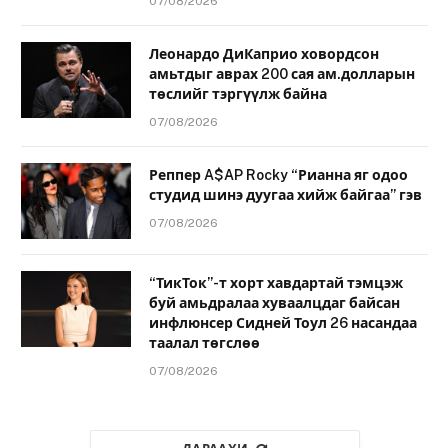
07/08/2026
Леонардо ДиКаприо ховордсон
амьтдыг аврах 200 сая ам.долларын
төслийг тэргүүлж байна
07/08/2026
Реппер A$AP Rocky “Рианна яг одоо
студид шинэ дуугаа хийж байгаа” гэв
07/08/2026
“ТикТок”-т хорт хавдартай тэмцэж
буй амьдралаа хуваалцдаг байсан
инфлюнсер Сидней Тоул 26 насандаа
таалал төгслөө
07/08/2026