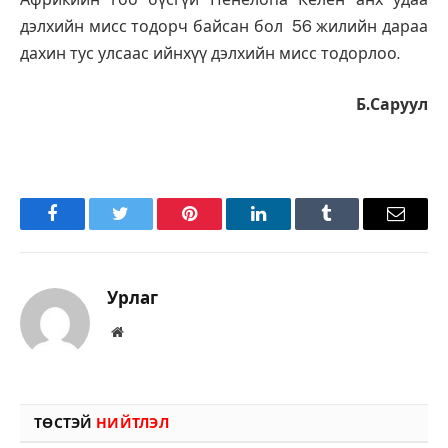
дэлхийн мисс тодорч байсан бол 56 жилийн дараа
дахин тус улсаас ийнхүү дэлхийн мисс тодорлоо.
Б.Саруул
Facebook
Twitter
Pinterest
LinkedIn
Tumblr
Имэйл
Урлаг
Вэбсайт
ТӨСТЭЙ
НИЙТЛЭЛ