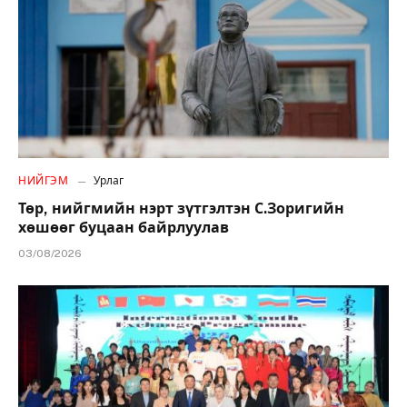
НИЙГЭМ
Урлаг
Төр, нийгмийн нэрт зүтгэлтэн С.Зоригийн
хөшөөг буцаан байрлуулав
03/08/2026