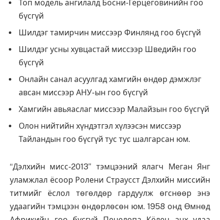
Топ модель ангилалд Босни-Герцеговинийн гоо
бүсгүй
Шилдэг тамирчин миссээр Финлянд гоо бүсгүй
Шилдэг усны хувцастай миссээр Шведийн гоо
бүсгүй
Онлайн санал асуулгад хамгийн өндөр дэмжлэг
авсан миссээр АНУ-ын гоо бүсгүй
Хамгийн авьяаслаг миссээр Малайзын гоо бүсгүй
Олон нийтийн хүндэтгэл хүлээсэн миссээр
Тайландын гоо бүсгүй тус тус шалгарсан юм.
“Дэлхийн мисс-2013” тэмцээний ялагч Меган Янг
уламжлал ёсоор Ролени Страусст Дэлхийн миссийн
титмийг ёслол төгөлдөр гардуулж өгснөөр энэ
удаагийн тэмцээн өндөрлөсөн юм. 1958 онд Өмнөд
Африкийн гоо бүсгүй Пенелопа Кёлен анх удаа