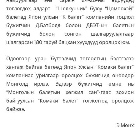
найруулгаар энэ сарын 24-28-ны өдрүүдэд
тоглогдох алдарт “Шелкунчик” буюу “Цөмөөхэй”
балетад Япон улсын “К балет” компанийн гоцлол
бүжигчин Д.Батболд болон ДБЭТ-ын балетын
бүжигчид болон сонгон шалгаруулалтаар
шалгарсан 180 гаруй бяцхан хүүхдүүд оролцох юм.
Одоогоор уран бүтээлчид тоглолтын бэлтгэлээ
хангаж байгаа бөгөөд Япон Улсын “Комаки балет”
компаниас урилгаар оролцох бүжигчид өнөөдөр
Монголд ирлээ. Эдгээр бүжигчид өмнө нь
“Монголын балетын хөгжил сан”-гаас зохион
байгуулсан “Комаки балет” тоглолтод оролцож
байжээ.
Э.Мөнх