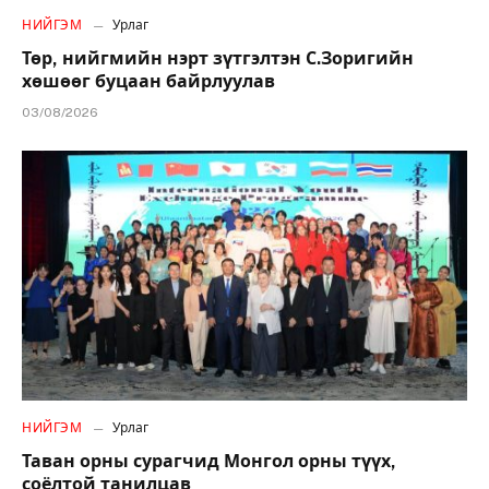
НИЙГЭМ
Урлаг
Төр, нийгмийн нэрт зүтгэлтэн С.Зоригийн
хөшөөг буцаан байрлуулав
03/08/2026
НИЙГЭМ
Урлаг
Таван орны сурагчид Монгол орны түүх,
соёлтой танилцав