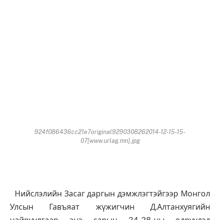
924f086436cc21e7original9290308262014-12-15-15-
07[www.urlag.mn].jpg
Нийслэлийн Засаг даргын дэмжлэгтэйгээр Монгол
Улсын Гавъяат жүжигчин Д.Алтанхуягийн