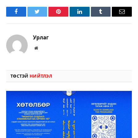
Facebook
Twitter
Pinterest
LinkedIn
Tumblr
Имэйл
Урлаг
Вэбсайт
ТӨСТЭЙ
НИЙТЛЭЛ