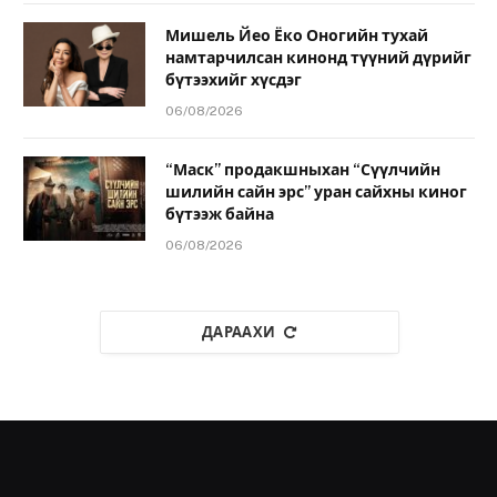
Мишель Йео Ёко Оногийн тухай
намтарчилсан кинонд түүний дүрийг
бүтээхийг хүсдэг
06/08/2026
“Маск” продакшныхан “Сүүлчийн
шилийн сайн эрс” уран сайхны киног
бүтээж байна
06/08/2026
ДАРААХИ