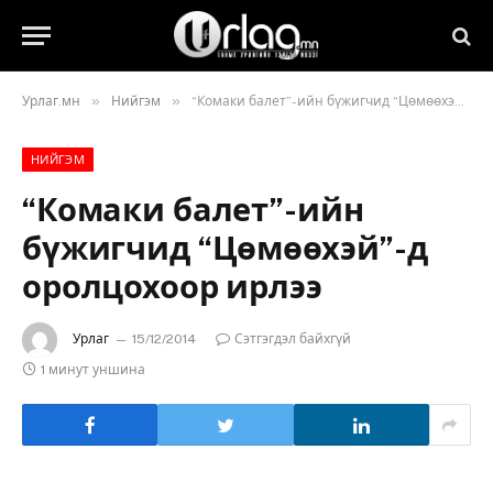
»
»
Урлаг.мн
Нийгэм
“Комаки балет”-ийн бүжигчид “Цөмөөхэй”-д оролцохоор ирлээ
НИЙГЭМ
“Комаки балет”-ийн
бүжигчид “Цөмөөхэй”-д
оролцохоор ирлээ
Урлаг
15/12/2014
Сэтгэгдэл байхгүй
1 минут уншина