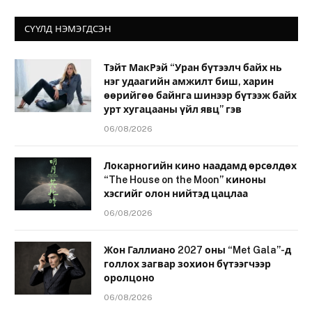
СҮҮЛД НЭМЭГДСЭН
Тэйт МакРэй “Уран бүтээлч байх нь
нэг удаагийн амжилт биш, харин
өөрийгөө байнга шинээр бүтээж байх
урт хугацааны үйл явц” гэв
06/08/2026
Локарногийн кино наадамд өрсөлдөх
“The House on the Moon” киноны
хэсгийг олон нийтэд цацлаа
06/08/2026
Жон Галлиано 2027 оны “Met Gala”-д
голлох загвар зохион бүтээгчээр
оролцоно
06/08/2026