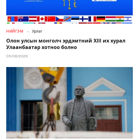
НИЙГЭМ
Урлаг
Олон улсын монголч эрдэмтний XIII их хурал
Улаанбаатар хотноо болно
05/08/2026