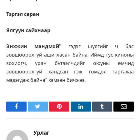
Тэргэл саран
Ялгуун сайхнаар
Энхжин мандмой”
гэдэг шүлгийг ч бас
зөвшөөрөлгүй ашигласан байна. Иймд тус киноны
зохиогч, уран бүтээлчдийг оюуны өмчид
зөвшөөрөлгүй хандсан гэж гомдол гаргахаа
мэдэгдэж байна” хэмээн бичжээ.
Facebook
Twitter
Pinterest
LinkedIn
Tumblr
Имэйл
Урлаг