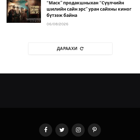
“Маск” продакшныхан “Сүүлчийн
шилийн сайн эрс” уран сайхны киног
бүтээж байна
06/08/2026
ДАРААХИ
Facebook
Twitter
Instagram
Pinterest