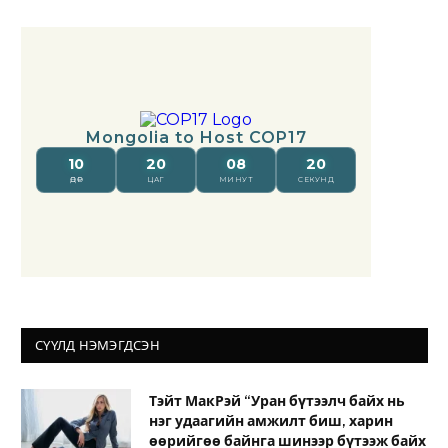
СҮҮЛД НЭМЭГДСЭН
Тэйт МакРэй “Уран бүтээлч байх нь
нэг удаагийн амжилт биш, харин
өөрийгөө байнга шинээр бүтээж байх