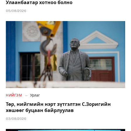
Улаанбаатар хотноо болно
05/08/2026
НИЙГЭМ
Урлаг
Төр, нийгмийн нэрт зүтгэлтэн С.Зоригийн
хөшөөг буцаан байрлуулав
03/08/2026