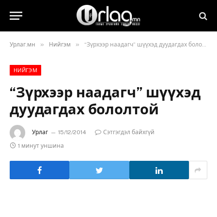
»
»
Урлаг.мн
Нийгэм
“Зүрхээр наадагч” шүүхэд дуудагдах бололтой
НИЙГЭМ
“Зүрхээр наадагч” шүүхэд
дуудагдах бололтой
Урлаг
15/12/2014
Сэтгэгдэл байхгүй
1 минут уншина