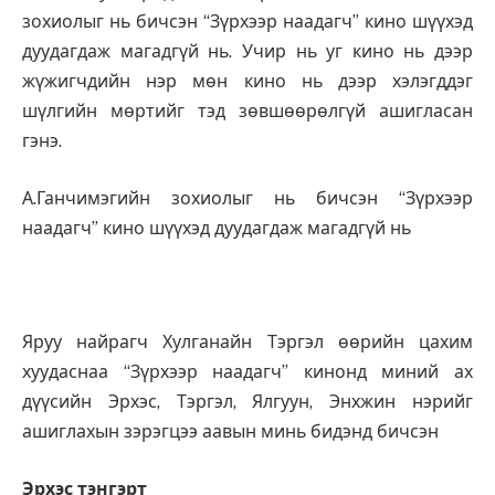
зохиолыг нь бичсэн “Зүрхээр наадагч” кино шүүхэд
дуудагдаж магадгүй нь. Учир нь уг кино нь дээр
жүжигчдийн нэр мөн кино нь дээр хэлэгддэг
шүлгийн мөртийг тэд зөвшөөрөлгүй ашигласан
гэнэ.
А.Ганчимэгийн зохиолыг нь бичсэн “Зүрхээр
наадагч” кино шүүхэд дуудагдаж магадгүй нь
Яруу найрагч Хулганайн Тэргэл өөрийн цахим
хуудаснаа “Зүрхээр наадагч” кинонд миний ах
дүүсийн Эрхэс, Тэргэл, Ялгуун, Энхжин нэрийг
ашиглахын зэрэгцээ аавын минь бидэнд бичсэн
Эрхэс тэнгэрт