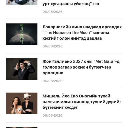
урт хугацааны үйл явц” гэв
06/08/2026
Локарногийн кино наадамд өрсөлдөх
“The House on the Moon” киноны
хэсгийг олон нийтэд цацлаа
06/08/2026
Жон Галлиано 2027 оны “Met Gala”-д
голлох загвар зохион бүтээгчээр
оролцоно
06/08/2026
Мишель Йео Ёко Оногийн тухай
намтарчилсан кинонд түүний дүрийг
бүтээхийг хүсдэг
06/08/2026