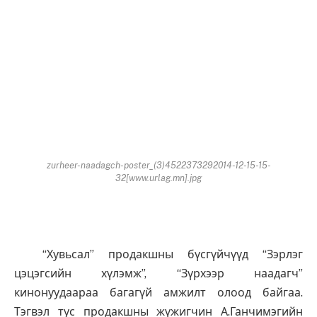
zurheer-naadagch-poster_(3)4522373292014-12-15-15-
32[www.urlag.mn].jpg
“Хувьсал” продакшны бүсгүйчүүд “Зэрлэг
цэцэгсийн хүлэмж”, “Зүрхээр наадагч”
кинонуудаараа багагүй амжилт олоод байгаа.
Тэгвэл тус продакшны жүжигчин А.Ганчимэгийн