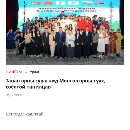
НИЙГЭМ
Урлаг
Таван орны сурагчид Монгол орны түүх,
соёлтой танилцав
31/07/2026
Сэтгэгдэл хаалттай