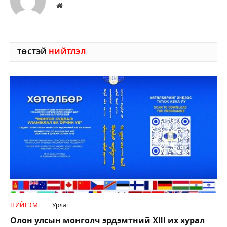
Вэбсайт
ТӨСТЭЙ
НИЙТЛЭЛ
НИЙГЭМ
Урлаг
Олон улсын монголч эрдэмтний XIII их хурал