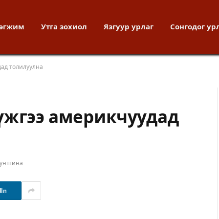
хөгжим
Утга зохиол
Язгуур урлаг
Сонгодог ур
дад толилуулна
үжгээ америкчуудад
 уншина
dIn