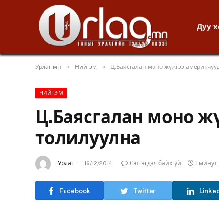
Дуу 
»
»
Урлаг.мн
Нийгэм
Ц.Баясгалан моно жүжгээ америкчуу
НИЙГЭМ
Ц.Баясгалан моно ж
толилуулна
Урлаг
16/12/2014
Сэтгэгдэл байхгүй
1 минут
Facebook
Twitter
Linke