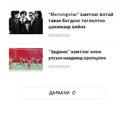
“Mxrningstar” хамтлаг Алтай
таван богдоос тоглолтоо
цахимаар хийнэ
09/08/2026
“Эрдэнэс” хамтлаг олон
улсын наадамд оролцлоо
09/08/2026
ДАРААХИ