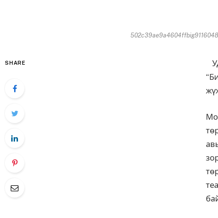
502c39ae9a4604ffbig911604824
УД
SHARE
“Б
жү
Мо
тө
ав
зо
тө
те
ба