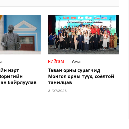
аг
НИЙГЭМ
Урлаг
йн нэрт
Таван орны сурагчид
.Зоригийн
Монгол орны түүх, соёлтой
аан байрлуулав
танилцав
31/07/2026