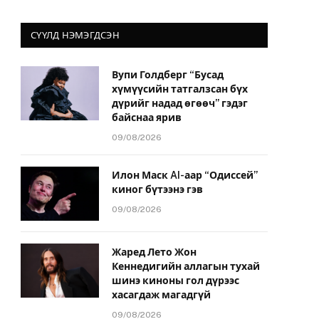
СҮҮЛД НЭМЭГДСЭН
Вупи Голдберг “Бусад
хүмүүсийн татгалзсан бүх
дүрийг надад өгөөч” гэдэг
байснаа ярив
09/08/2026
Илон Маск AI-аар “Одиссей”
киног бүтээнэ гэв
09/08/2026
Жаред Лето Жон
Кеннедигийн аллагын тухай
шинэ киноны гол дүрээс
хасагдаж магадгүй
09/08/2026