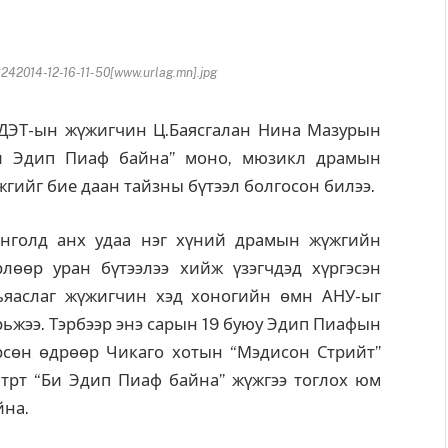
2014-12-16-11-50[www.urlag.mn].jpg
ЭТ-ын жүжигчин Ц.Баясгалан Нина Мазурын
и Эдип Пиаф байна” моно, мюзикл драмын
жгийг бие даан тайзны бүтээл болгосон билээ.
нголд анх удаа нэг хүний драмын жүжгийн
рлөөр уран бүтээлээ хийж үзэгчдэд хүргэсэн
ьяаслаг жүжигчин хэд хоногийн өмн АНУ-ыг
рьжээ. Тэрбээр энэ сарын 19 буюу Эдип Пиафын
рсөн өдрөөр Чикаго хотын “Мэдисон Стрийт”
атрт “Би Эдип Пиаф байна” жүжгээ тоглох юм
йна.