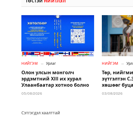
ТӨСТЭЙ
НИЙТЛЭЛ
НИЙГЭМ
Урлаг
НИЙГЭМ
Урл
Олон улсын монголч
Төр, нийгми
эрдэмтний XIII их хурал
зүтгэлтэн С
Улаанбаатар хотноо болно
хөшөөг буц
05/08/2026
03/08/2026
Сэтгэгдэл хаалттай