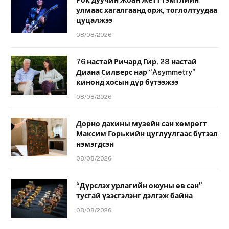
Рок дуучин Жоан Жетт гэмтлийн
улмаас хагалгаанд орж, тоглолтуудаа
цуцалжээ
08/08/2026
76 настай Ричард Гир, 28 настай
Диана Силверс нар “Asymmetry”
кинонд хосын дүр бүтээжээ
08/08/2026
Дорно дахины музейн сан хөмрөгт
Максим Горькийн цуглуулгаас бүтээл
нэмэгдсэн
08/08/2026
“Дүрслэх урлагийн оюуны өв сан”
тусгай үзэсгэлэнг дэлгэж байна
08/08/2026