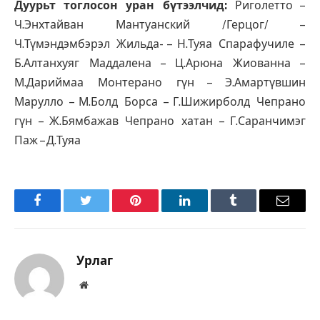
Дуурьт тоглосон уран бүтээлчид:
Риголетто –
Ч.Энхтайван Мантуанский /Герцог/ –
Ч.Түмэндэмбэрэл Жильда- – Н.Туяа Спарафучиле –
Б.Алтанхуяг Маддалена – Ц.Арюна Жиованна –
М.Дариймаа Монтерано гүн – Э.Амартүвшин
Марулло – М.Болд Борса – Г.Шижирболд Чепрано
гүн – Ж.Бямбажав Чепрано хатан – Г.Саранчимэг
Паж – Д.Туяа
Facebook
Twitter
Pinterest
LinkedIn
Tumblr
Имэйл
Урлаг
Вэбсайт