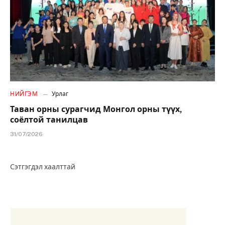
НИЙГЭМ
Урлаг
Таван орны сурагчид Монгол орны түүх,
соёлтой танилцав
31/07/2026
Сэтгэгдэл хаалттай