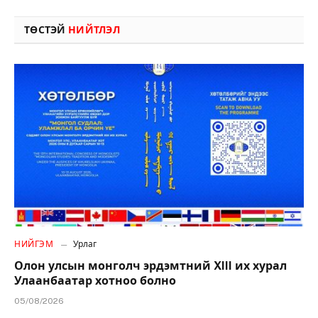
ТӨСТЭЙ
НИЙТЛЭЛ
НИЙГЭМ
Урлаг
Олон улсын монголч эрдэмтний XIII их хурал
Улаанбаатар хотноо болно
05/08/2026