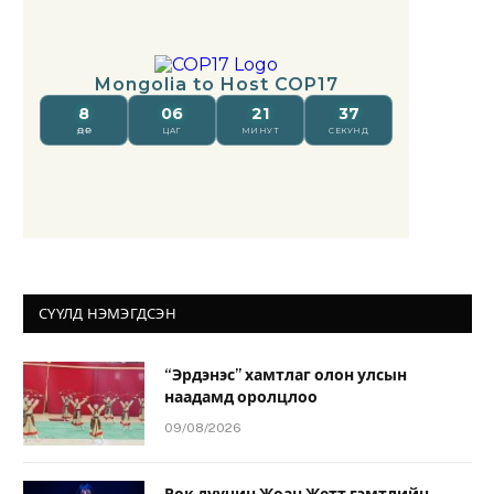
СҮҮЛД НЭМЭГДСЭН
“Эрдэнэс” хамтлаг олон улсын
наадамд оролцлоо
09/08/2026