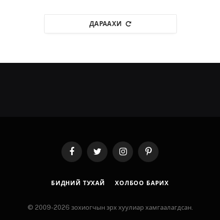
ДАРААХИ
Facebook
Twitter
Instagram
Pinterest
БИДНИЙ ТУХАЙ
ХОЛБОО БАРИХ
© 2009-2026 зохиогчын эрх хуулиар хамгаалагдсан.