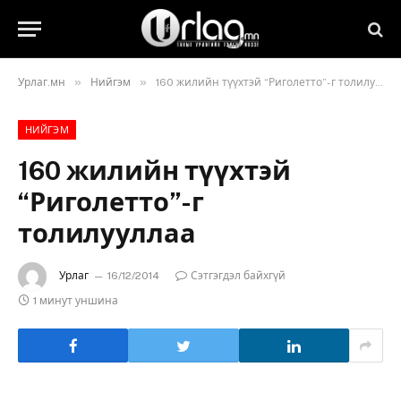
»
»
Урлаг.мн
Нийгэм
160 жилийн түүхтэй “Риголетто”-г толилууллаа
НИЙГЭМ
160 жилийн түүхтэй
“Риголетто”-г
толилууллаа
Урлаг
16/12/2014
Сэтгэгдэл байхгүй
1 минут уншина