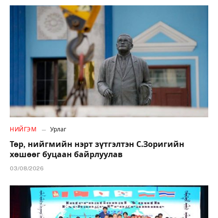
НИЙГЭМ
Урлаг
Төр, нийгмийн нэрт зүтгэлтэн С.Зоригийн
хөшөөг буцаан байрлуулав
03/08/2026