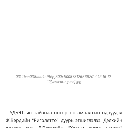
0314bae038ace4c9big_500x5008731265692014-12-16-12-
12[www.urlag.mn].jpg
УДБЭТ-ын тайзнаа өнгөрсөн амралтын өдрүүдэд
Ж.Вердийн “Риголетто” дуурь эгшиглэлээ. Дэлхийн