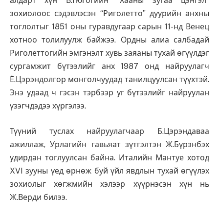
алдарт хүн В.Гюгогийн “Хааны зугаа цэнгэл”
зохиолоос сэдэвлэсэн “Риголетто” дуурийн анхны
тоглолтыг 1851 оны гуравдугаар сарын 11-нд Венец
хотноо толилуулж байжээ. Ордны алиа салбадай
Риголеттогийн эмгэнэлт хувь заяаны тухай өгүүлдэг
сургамжит бүтээлийг анх 1987 онд найруулагч
Ё.Цэрэндолгор монголчуудад танилцуулсан түүхтэй.
Энэ удаад ч гэсэн тэрбээр уг бүтээлийг найруулан
үзэгчдэдээ хүргэлээ.
Түүний туслах найруулагчаар Б.Цэрэндаваа
ажиллаж, Урлагийн гавьяат зүтгэлтэн Ж.Бүрэнбэх
удирдан тоглуулсан байна. Италийн Мантуе хотод
XVI зууны үед өрнөж буй үйл явдлын тухай өгүүлэх
зохиолыг хөгжмийн хэлээр хүүрнэсэн хүн нь
Ж.Верди билээ.