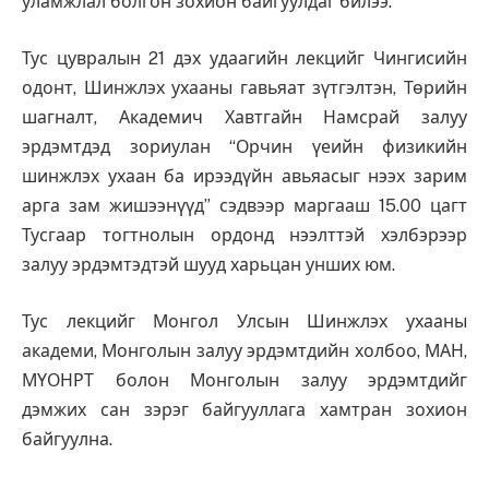
уламжлал болгон зохион байгуулдаг билээ.
Тус цувралын 21 дэх удаагийн лекцийг Чингисийн
одонт, Шинжлэх ухааны гавьяат зүтгэлтэн, Төрийн
шагналт, Академич Хавтгайн Намсрай залуу
эрдэмтдэд зориулан “Орчин үеийн физикийн
шинжлэх ухаан ба ирээдүйн авьяасыг нээх зарим
арга зам жишээнүүд” сэдвээр маргааш 15.00 цагт
Тусгаар тогтнолын ордонд нээлттэй хэлбэрээр
залуу эрдэмтэдтэй шууд харьцан унших юм.
Тус лекцийг Монгол Улсын Шинжлэх ухааны
академи, Монголын залуу эрдэмтдийн холбоо, МАН,
МҮОНРТ болон Монголын залуу эрдэмтдийг
дэмжих сан зэрэг байгууллага хамтран зохион
байгуулна.