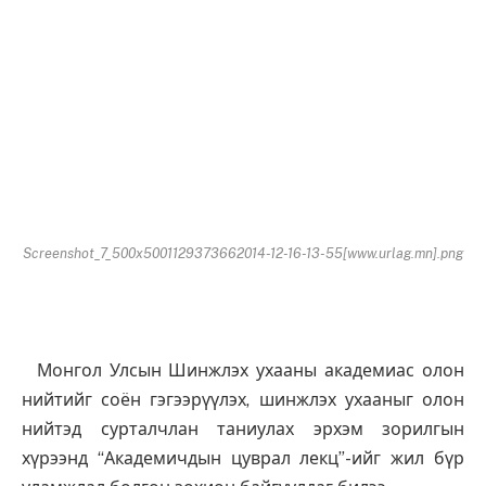
Screenshot_7_500x5001129373662014-12-16-13-55[www.urlag.mn].png
Монгол Улсын Шинжлэх ухааны академиас олон
нийтийг соён гэгээрүүлэх, шинжлэх ухааныг олон
нийтэд сурталчлан таниулах эрхэм зорилгын
хүрээнд “Академичдын цуврал лекц”-ийг жил бүр