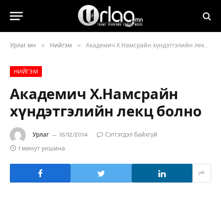
»
»
Урлаг.мн
Нийгэм
Академич Х.Намсрайн хүндэтгэлийн лекц болно
НИЙГЭМ
Академич Х.Намсрайн
хүндэтгэлийн лекц болно
Урлаг
16/12/2014
Сэтгэгдэл байхгүй
1 минут уншина