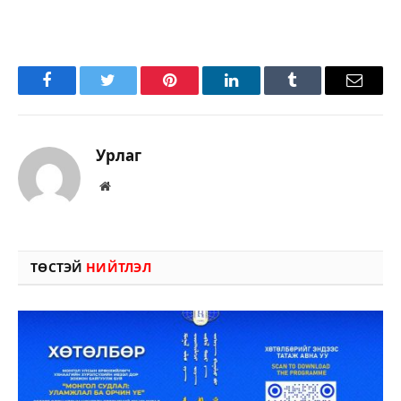
Facebook
Twitter
Pinterest
LinkedIn
Tumblr
Имэйл
Урлаг
Вэбсайт
ТӨСТЭЙ
НИЙТЛЭЛ