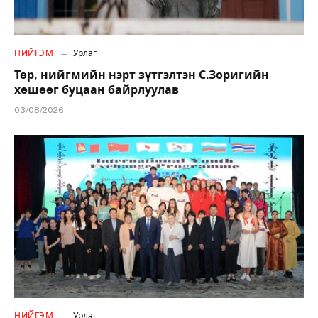
НИЙГЭМ
Урлаг
Төр, нийгмийн нэрт зүтгэлтэн С.Зоригийн
хөшөөг буцаан байрлуулав
03/08/2026
НИЙГЭМ
Урлаг