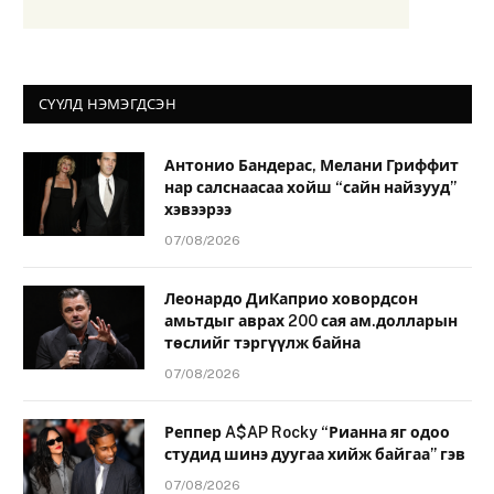
СҮҮЛД НЭМЭГДСЭН
Антонио Бандерас, Мелани Гриффит
нар салснаасаа хойш “сайн найзууд”
хэвээрээ
07/08/2026
Леонардо ДиКаприо ховордсон
амьтдыг аврах 200 сая ам.долларын
төслийг тэргүүлж байна
07/08/2026
Реппер A$AP Rocky “Рианна яг одоо
студид шинэ дуугаа хийж байгаа” гэв
07/08/2026