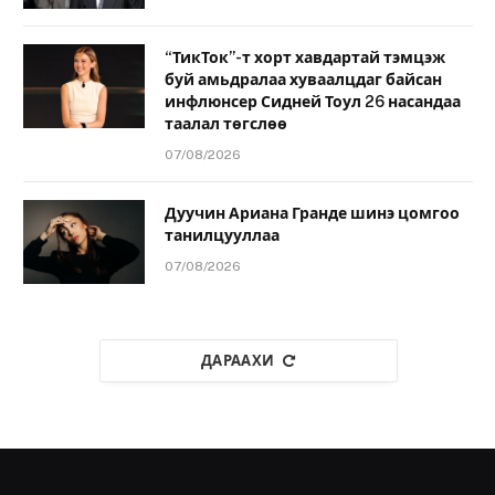
“ТикТок”-т хорт хавдартай тэмцэж
буй амьдралаа хуваалцдаг байсан
инфлюнсер Сидней Тоул 26 насандаа
таалал төгслөө
07/08/2026
Дуучин Ариана Гранде шинэ цомгоо
танилцууллаа
07/08/2026
ДАРААХИ