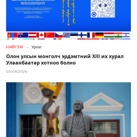
НИЙГЭМ
Урлаг
Олон улсын монголч эрдэмтний XIII их хурал
Улаанбаатар хотноо болно
05/08/2026