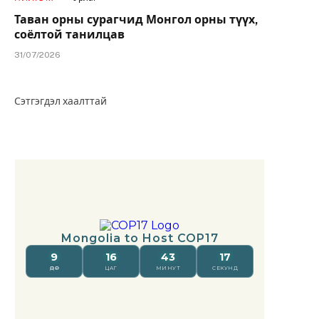
Таван орны сурагчид Монгол орны түүх,
соёлтой танилцав
31/07/2026
Сэтгэгдэл хаалттай