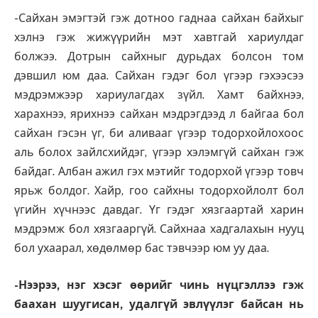
-Сайхан эмэгтэй гэж дотноо гаднаа сайхан байхыг
хэлнэ гэж жижүүрийн мэт хавтгай хариулдаг
болжээ. Дотрын сайхныг дурьдах болсон том
дэвшил юм даа. Сайхан гэдэг бол үгээр гэхээсээ
мэдрэмжээр хариулагдах зүйл. Хамт байхнээ,
харахнээ, ярихнээ сайхан мэдрэгдээд л байгаа бол
сайхан гэсэн үг, би аливааг үгээр тодорхойлохоос
аль болох зайлсхийдэг, үгээр хэлэмгүй сайхан гэж
байдаг. Албан ажил гэх мэтийг тодорхой үгээр товч
ярьж болдог. Хайр, гоо сайхны тодорхойлолт бол
үгийн хүчнээс давдаг. Үг гэдэг хязгаартай харин
мэдрэмж бол хязгааргүй. Сайхнаа хадгалахын нууц
бол ухаарал, хөдөлмөр бас тэвчээр юм уу даа.
-Нээрээ, нэг хэсэг өөрийг чинь нүцгэллээ гэж
баахан шуугисан, удалгүй эвлүүлэг байсан нь