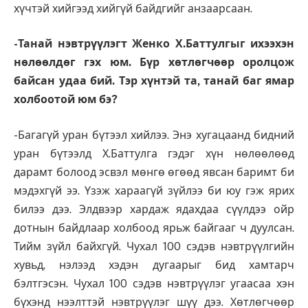
хүчтэй хийгээд хийгүй байдгийг анзаарсаан.
-Танай нэвтрүүлэгт Женко Х.Баттулгыг ихээхэн
нөлөөлдөг гэх юм. Бүр хөтлөгчөөр оролцож
байсан удаа бий. Тэр хүнтэй та, танай баг ямар
холбоотой юм бэ?
-Багагүй уран бүтээл хийлээ. Энэ хугацаанд бидний
уран бүтээлд Х.Баттулга гэдэг хүн нөлөөлөөд
дарамт болоод эсвэл мөнгө өгөөд явсан баримт би
мэдэхгүй ээ. Үзэж хараагүй зүйлээ би юу гэж ярих
билээ дээ. Элдвээр хардаж ядахдаа сүүлдээ ойр
дотнын байдлаар холбоод ярьж байгааг ч дуулсан.
Тийм зүйл байхгүй. Чухал 100 сэдэв нэвтрүүлгийн
хувьд, нэлээд хэдэн дугаарыг бид хамтарч
бэлтгэсэн. Чухал 100 сэдэв нэвтрүүлэг угаасаа хэн
бүхэнд нээлттэй нэвтрүүлэг шүү дээ. Хөтлөгчөөр