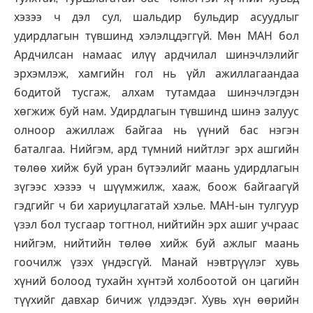
хэзээ ч дэл сул, шальдир бульдир асуудлыг
удирдлагын түвшинд хэлэлцдэггүй. Мөн МАН бол
Ардчилсан намаас илүү ардчилал шинэчлэлийг
эрхэмлэж, хамгийн гол нь үйл ажиллагаандаа
бодитой тусгаж, алхам тутамдаа шинэчлэгдэн
хөгжиж буй нам. Удирдлагын түвшинд шинэ залуус
олноор ажиллаж байгаа нь үүний бас нэгэн
баталгаа. Нийгэм, ард түмний нийтлэг эрх ашгийн
төлөө хийж буй уран бүтээлийг маань удирдлагын
зүгээс хэзээ ч шүүмжилж, хааж, боож байгаагүй
гэдгийг ч би хариуцлагатай хэлье. МАН-ын тулгуур
үзэл бол тусгаар тогтнол, нийтийн эрх ашиг учраас
нийгэм, нийтийн төлөө хийж буй ажлыг маань
гоочилж үзэх үндэсгүй. Манай нэвтрүүлэг хувь
хүний болоод тухайн хүнтэй холбоотой он цагийн
түүхийг давхар бичиж үлдээдэг. Хувь хүн өөрийн