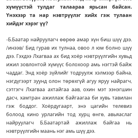
хүмүүстэй тулдаг талаараа ярьсан байсан.
Үнэхээр та нар нэвтрүүлэг хийх гэж тулаан
хийдэг хэрэг үү?
-Б.Баатар найруулагч өөрөө амар хүн биш шүү дээ.
/инээв/ Бид гурав их тулнаа, овоо л юм болно шүү
дээ. Гэхдээ Лхагваа ах бид хоёр нэвтрүүлгийн хувьд
ижил зовлонтой хүмүүс болохоор амь нэгтэй байж
чаддаг. Энд хоёр зүйлийг тодруулж хэлмээр байна,
нэгдүгээрт зуунд олон төрөхгүй агуу яруу найрагч,
сэтгэгч Лхагваа ахтайгаа аав, охин мэт ээнэгшин
дасч, хамтран ажиллаж байгаагаа би хувь тавилан
гэж боддог. Хоёрдугаарт, энэ цагийн телевиз
болоод кино урлагийн тод хурц өнгө, авьяаслаг
найруулагч Б.Баатартай ажиллаж байгаа нь
нэвтрүүлгийн маань нэг амь шүү дээ.