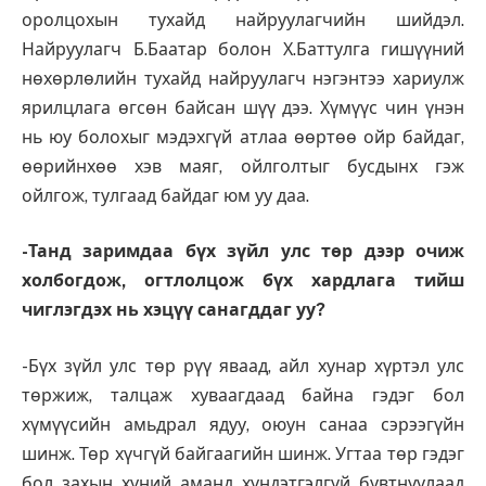
оролцохын тухайд найруулагчийн шийдэл.
Найруулагч Б.Баатар болон Х.Баттулга гишүүний
нөхөрлөлийн тухайд найруулагч нэгэнтээ хариулж
ярилцлага өгсөн байсан шүү дээ. Хүмүүс чин үнэн
нь юу болохыг мэдэхгүй атлаа өөртөө ойр байдаг,
өөрийнхөө хэв маяг, ойлголтыг бусдынх гэж
ойлгож, тулгаад байдаг юм уу даа.
-Танд заримдаа бүх зүйл улс төр дээр очиж
холбогдож, огтлолцож бүх хардлага тийш
чиглэгдэх нь хэцүү санагддаг уу?
-Бүх зүйл улс төр рүү яваад, айл хунар хүртэл улс
төржиж, талцаж хуваагдаад байна гэдэг бол
хүмүүсийн амьдрал ядуу, оюун санаа сэрээгүйн
шинж. Төр хүчгүй байгаагийн шинж. Угтаа төр гэдэг
бол захын хүний аманд хүндэтгэлгүй бувтнуулаад