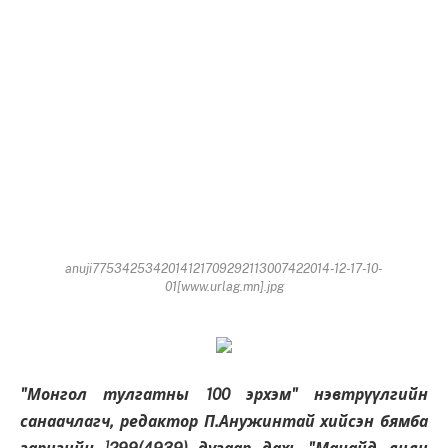
anuji7753425342014121709292113007422014-12-17-10-
01[www.urlag.mn].jpg
"Монгол тулгатны 100 эрхэм" нэвтрүүлгийн
санаачлагч, редактор П.Анужинтай хийсэн бямба