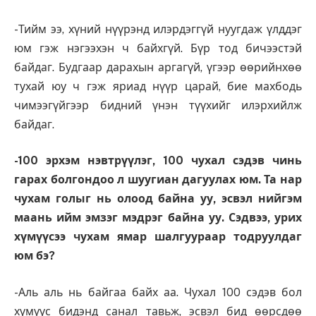
-Тийм ээ, хүний нүүрэнд илэрдэггүй нуугдаж үлддэг
юм гэж нэгээхэн ч байхгүй. Бүр тод бичээстэй
байдаг. Будгаар дарахын аргагүй, үгээр өөрийнхөө
тухай юу ч гэж яриад нүүр царай, бие махбодь
чимээгүйгээр бидний үнэн түүхийг илэрхийлж
байдаг.
-100 эрхэм нэвтрүүлэг, 100 чухал сэдэв чинь
гарах болгондоо л шуугиан дагуулах юм. Та нар
чухам голыг нь олоод байна уу, эсвэл нийгэм
маань ийм эмзэг мэдрэг байна уу. Сэдвээ, урих
хүмүүсээ чухам ямар шалгуураар тодруулдаг
юм бэ?
-Аль аль нь байгаа байх аа. Чухал 100 сэдэв бол
хүмүүс бидэнд санал тавьж, эсвэл бид өөрсдөө