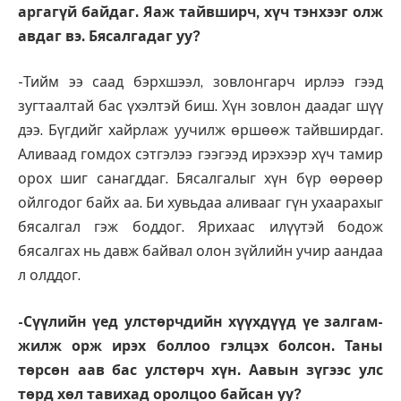
аргагүй байдаг. Яаж тайвширч, хүч тэнхээг олж
авдаг вэ. Бясалгадаг уу?
-Тийм ээ саад бэрхшээл, зовлонгарч ирлээ гээд
зугтаалтай бас үхэлтэй биш. Хүн зовлон даадаг шүү
дээ. Бүгдийг хайрлаж уучилж өршөөж тайвширдаг.
Аливаад гомдох сэтгэлээ гээгээд ирэхээр хүч тамир
орох шиг санагддаг. Бясалгалыг хүн бүр өөрөөр
ойлгодог байх аа. Би хувьдаа аливааг гүн ухаарахыг
бясалгал гэж боддог. Ярихаас илүүтэй бодож
бясалгах нь давж байвал олон зүйлийн учир аандаа
л олддог.
-Сүүлийн үед улстөрч­дийн хүүхдүүд үе залгам­
жилж орж ирэх боллоо гэлцэх болсон. Таны
төрсөн аав бас улстөрч хүн. Аавын зүгээс улс
төрд хөл тавихад оролцоо байсан уу?