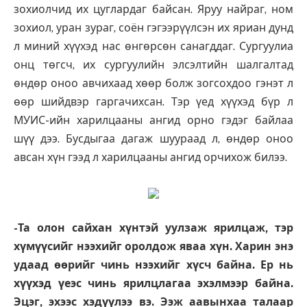
зохиолчид их цуглардаг байсан. Яруу найраг, ном
зохиол, уран зураг, соён гэгээрүүлсэн их яриан дунд
л миний хүүхэд нас өнгөрсөн санагддаг. Сургуулиа
онц төгсч, их сургуулийн элсэлтийн шалгалтад
өндөр оноо авчихаад хөөр болж зогсохдоо гэнэт л
өөр шийдвэр гаргачихсан. Тэр үед хүүхэд бүр л
МУИС-ийн харилцааны ангид орно гэдэг байлаа
шүү дээ. Бусдыгаа дагаж шуураад л, өндөр оноо
авсан хүн гээд л харилцааны ангид орчихож билээ.
-Та олон сайхан хүнтэй уулзаж ярилцаж, тэр
хүмүүсийг нээхийг оролдож яваа хүн. Харин энэ
удаад өөрийг чинь нээхийг хүсч байна. Ер нь
хүүхэд үеэс чинь ярилцлагаа эхэлмээр байна.
Эцэг, эхээс хэдүүлээ вэ. Ээж аавынхаа талаар