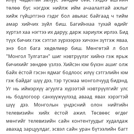
төлөө бус нэгдэж нийлж ийм ачаалалтай ажлыг
хийж гүйцэтгэнэ гэдэг бол авьяас байгаад ч тийм
амар хийчих зүйл биш. Багийнхаа тухай өдийг
хүртэл хаа нэгтээ их даруу, дарж хариулж ирлээ. Бид
түүх бичих гэж сэтгэл зүрхээрээ хичээн зүтгэж яваа,
энэ бол бага хөдөлмөр биш. Мөнгөтэй л бол
"Монгол Тулгатан" шиг нэвтрүүлэг хийнэ гэж ярьж
бичихийг зөндөө үзлээ. Хийсэн юм бүхэн ашиг олж
байх ёстой гэсэн ядмаг бодлоос илүү сэтгэлийн юм
гэж байдаг шүү дээ, тэр тусмаа монголчууд бидэнд.
Уг нь иймэрхүү агуулга хүрээтэй нэвтрүүлгийг улс
нь бодлогоор санхүүжүүлээд аваад явах хэрэгтэй
шүү дээ. Монголын үндэсний олон нийтийн
телевизийн хийх ёстой ажил. Төсвөөс өгдөг
мөнгийг телевизийн сайн контентуудыг худалдаж
авахад зарцуулдаг, эсвэл сайн уран бүтээлийн багт