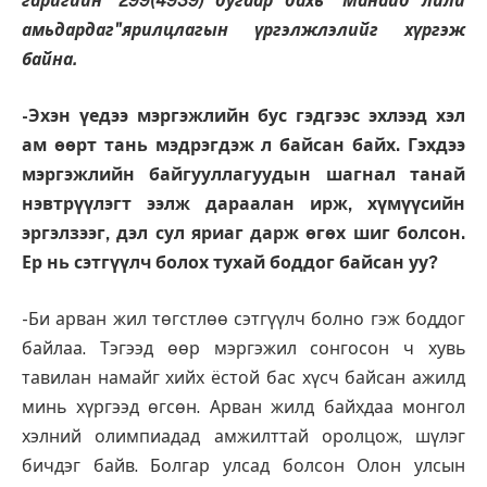
гаригийн ¹299(4939) дугаар дахь "Манайд лили
амьдардаг"ярилцлагын үргэлжлэлийг хүргэж
байна.
-Эхэн үедээ мэргэжлийн бус гэдгээс эхлээд хэл
ам өөрт тань мэдрэгдэж л байсан байх. Гэхдээ
мэргэжлийн байгууллагуудын шагнал танай
нэвтрүүлэгт ээлж дараалан ирж, хүмүүсийн
эргэлзээг, дэл сул яриаг дарж өгөх шиг болсон.
Ер нь сэтгүүлч болох тухай боддог байсан уу?
-Би арван жил төгстлөө сэтгүүлч болно гэж боддог
байлаа. Тэгээд өөр мэргэжил сонгосон ч хувь
тавилан намайг хийх ёстой бас хүсч байсан ажилд
минь хүргээд өгсөн. Арван жилд байхдаа монгол
хэлний олимпиадад амжилттай оролцож, шүлэг
бичдэг байв. Болгар улсад болсон Олон улсын