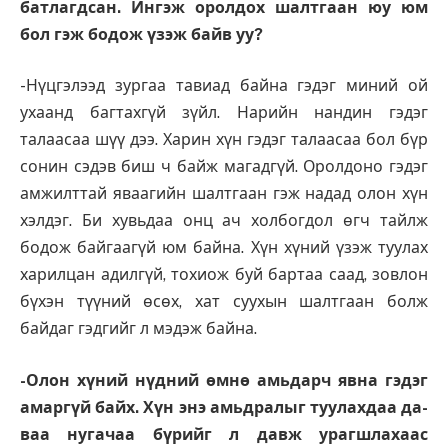
батлагдсан. Ингэж оролдох шалтгаан юу юм
бол гэж бодож үзэж байв уу?
-Нүцгэлээд зургаа тавиад байна гэдэг миний ой
ухаанд багтахгүй зүйл. Нарийн нандин гэдэг
талаасаа шүү дээ. Харин хүн гэдэг талаасаа бол бүр
сонин сэдэв биш ч байж магадгүй. Оролдоно гэдэг
амжилттай яваагийн шалтгаан гэж надад олон хүн
хэлдэг. Би хувьдаа онц ач холбогдол өгч тайлж
бодож байгаагүй юм байна. Хүн хүний үзэж туулах
харилцан адилгүй, тохиож буй бартаа саад, зовлон
бүхэн түүний өсөх, хат суухын шалтгаан болж
байдаг гэдгийг л мэдэж байна.
-Олон хүний нүдний өмнө амьдарч явна гэдэг
амаргүй байх. Хүн энэ амьд­ралыг туулахдаа да­
ваа нугачаа бүрийг л давж урагшлахаас