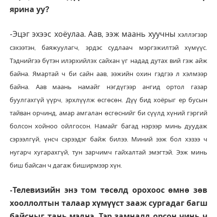
ярина уу?
-Эцэг эхээс хоёулаа. Аав, ээж маань хуучны
хэллэгээр
сэхээтэн, баяжуулагч, эрдэс судлаач мэргэжилтэй хүмүүс.
Тэднийгээ бүтэн илэрхийлэх сайхан үг надад дутах вий гэж айж
байна. Ямартай ч би сайн аав, ээжийн охин гэдгээ л хэлмээр
байна. Аав маань намайг нэгдүгээр ангид ортол газар
буулгахгүй үүрч, эрхлүүлж өсгөсөн. Дүү бид хоёрыг ер бусын
тайван орчинд, амар амгалан өсгөснийг би сүүлд хүний гэргий
болсон хойноо ойлгосон. Намайг багад нэрээр минь дуудаж
сэрээлгүй, үнсч сэрээдэг байж билээ. Миний ээж бол хэзээ ч
нугарч хугарахгүй, тун зарчимч гайхалтай эмэгтэй. Ээж минь
биш байсан ч дагаж биширмээр хүн.
-Телевизийн энэ том төсөлд орохоос өмнө зөв
хооллолтын талаар хүмүүст зааж сургадаг багш
байсныг тань мэднэ. Тэр замналд орсон чинь ч