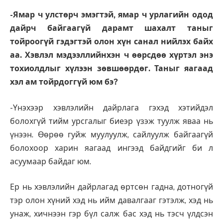
-Ямар ч улстөрч эмэгтэй, ямар ч урлагийн одод
дайрч байгаагүй дарамт шахалт таныг
тойроогүй гэдэгтэй олон хүн санал нийлэх байх
аа. Хэвлэл мэдээллийнхэн ч өөрсдөө хүртэл энэ
тохиолдлыг хүлээн зөвшөөрдөг. Таныг яагаад
хэл ам тойрдоггүй юм бэ?
-Үнэхээр хэвлэлийн дайрлага гэхэд хэтийдэл
болохгүй тийм урсгалыг биеэр үзэж туулж яваа нь
үнээн. Өөрөө гуйж муулуулж, сайлуулж байгаагүй
болохоор харин яагаад ингээд байдгийг би л
асуумаар байдаг юм.
Ер нь хэвлэлийн дайрла­гад өртсөн гадна, дотногүй
тэр олон хүний хэд нь ийм давалгааг гэтэлж, хэд нь
унаж, хичнээн гэр бүл салж бас хэд нь тэсч үлдсэн