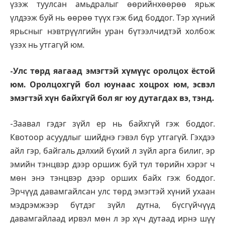
үзэж туулсан амьдралыг өөрийнхөөрөө ярьж
үлдээж буй нь өөрөө түүх гэж бид боддог. Тэр хүний
ярьсныг нэвтрүүлгийн уран бүтээлчидтэй холбож
үзэх нь утгагүй юм.
-Улс төрд яагаад эмэгтэй хүмүүс оролцох ёстой
юм. Оролцохгүй бол юунаас хоцрох юм, эсвэл
эмэгтэй хүн байхгүй бол яг юу дутагдах вэ, тэнд.
-Заавал гэдэг зүйл ер нь байхгүй гэж боддог.
Квотоор асуудлыг шийднэ гэвэл бүр утгагүй. Гэхдээ
айл гэр, байгаль дэлхий бүхий л зүйл арга билиг, эр
эмийн тэнцвэр дээр оршиж буй тул төрийн хэрэг ч
мөн энэ тэнцвэр дээр орших байх гэж боддог.
Эрчүүд давамгайлсан улс төрд эмэгтэй хүний ухаан
мэдрэмжээр бүтдэг зүйл дутна, бүсгүйчүүд
давамгайлаад ирвэл мөн л эр хүч дутаад ирнэ шүү