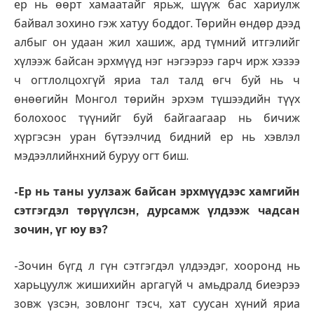
ер нь өөрт хамаатайг ярьж, шүүж бас хариулж
байвал зохино гэж хатуу боддог. Төрийн өндөр дээд
албыг он удаан жил хашиж, ард түмний итгэлийг
хүлээж байсан эрхмүүд нэг нэгээрээ гарч ирж хэзээ
ч огтлолцохгүй яриа тал талд өгч буй нь ч
өнөөгийн Монгол төрийн эрхэм түшээдийн түүх
болохоос түүнийг буй байгаагаар нь бичиж
хүргэсэн уран бүтээлчид бидний ер нь хэвлэл
мэдээллийнхний буруу огт биш.
-Ер нь таны уулзаж байсан эрхмүүдээс хамгийн
сэтгэгдэл төрүүлсэн, дурсамж үлдээж чадсан
зочин, үг юу вэ?
-Зочин бүгд л гүн сэтгэгдэл үлдээдэг, хооронд нь
харьцуулж жишихийн аргагүй ч амьдралд биеэрээ
зовж үзсэн, зовлонг тэсч, хат суусан хүний яриа