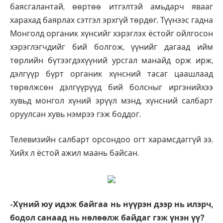
баясгалантай, өөртөө итгэлтэй амьдарч явааг
харахад баярлах сэтгэл эрхгүй төрдөг. Түүнээс гадна
Монголд органик хүнсийг хэрэглэх ёстойг ойлгосон
хэрэглэгчдийг бий болгож, үүнийг дагаад ийм
төрлийн бүтээгдэхүүний урсгал манайд орж ирж,
дэлгүүр бүрт органик хүнсний тасаг цаашлаад
төрөлжсөн дэлгүүрүүд бий болсныг иргэнийхээ
хувьд монгол хүний эрүүл мэнд, хүнсний салбарт
оруулсан хувь нэмрээ гэж боддог.
Телевизийн салбарт орсондоо огт харамсдаггүй ээ.
Хийх л ёстой ажил маань байсан.
-Хүний юу идэж байгаа нь нүүрэн дээр нь илэрч,
бодол санаад нь нөлөөлж байдаг гэж үнэн үү?