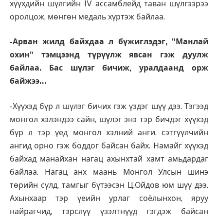
хүүхдийн шүлгийн IV ассамблейд таван шүлгээрээ
оролцож, мөнгөн медаль хүртэж байлаа.
-Арван жилд байхдаа л бүжиглэдэг, "Манлай
охин" тэмцээнд түрүүлж явсан гэж дуулж
байлаа. Бас шүлэг бичиж, уралдаанд орж
байжээ…
-Хүүхэд бүр л шүлэг бичих гэж үздэг шүү дээ. Тэгээд
монгол хэлэндээ сайн, шүлэг энэ тэр бичдэг хүүхэд
бүр л тэр үед монгол хэлний анги, сэтгүүлчийн
ангид орно гэж боддог байсан байх. Намайг хүүхэд
байхад манайхан нагац ахынхтай хамт амьдардаг
байлаа. Нагац анх маань Монгол Улсын шинэ
төрийн сүлд, тамгыг бүтээсэн Ц.Ойдов юм шүү дээ.
Ахынхаар тэр үеийн урлаг соёлынхон, яруу
найрагчид, тэрслүү үзэлтнүүд гэгдэж байсан