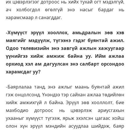
их цэвэрлэгээг дотроос нь хийх тухай огт мэдэлгүй,
ач холбогдол өгөлгүй энэ насыг бардаг нь
харамсмаар л санагддаг.
-Хүмүүст эрүүл хооллох, амьдралын зөв хэв
маягийг мэдүүлж, түгээнэ гэдэг буянтай ажил.
Одоо телевизийн энэ завгүй ажлын хажуугаар
үүнийгээ хийж амжиж байна уу. Ийм ажлаа
орхиод хэл ам дагуулсан энэ салбарт орсондоо
харамсдаг уу?
-Баярлалаа танд, энэ ажлыг маань буянтай ажил
гэж онцолсонд. Үнэндээ тэр сайхан ажлаа төдийлөн
хийж амжихгүй л байна. Эрүүл зөв хооллолт, бие
махбодио дотроос нь цэвэрлэж ариусгахын
ухааныг хүмүүст түгээж, ярьж эхэлсэн цагаас хойш
олон хүн эрүүл мэндийн асуудлаа шийдэж, баяр