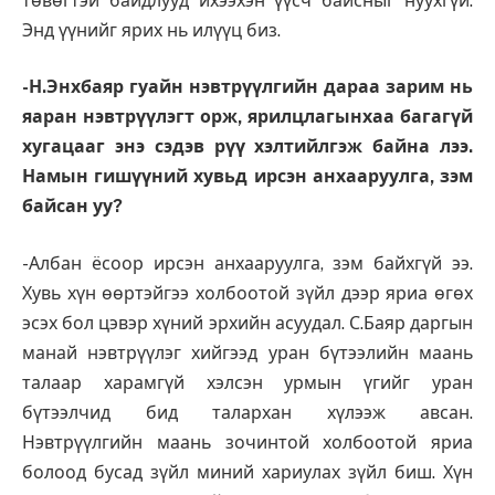
төвөгтэй байдлууд ихээхэн үүсч байсныг нуухгүй.
Энд үүнийг ярих нь илүүц биз.
-Н.Энхбаяр гуайн нэвтрүүлгийн дараа зарим нь
яаран нэвтрүүлэгт орж, ярилцлагынхаа багагүй
хугацааг энэ сэдэв рүү хэлтийлгэж байна лээ.
Намын гишүүний хувьд ирсэн анхааруулга, зэм
байсан уу?
-Албан ёсоор ирсэн анхааруулга, зэм байхгүй ээ.
Хувь хүн өөртэйгээ холбоотой зүйл дээр яриа өгөх
эсэх бол цэвэр хүний эрхийн асуудал. С.Баяр даргын
манай нэвтрүүлэг хийгээд уран бүтээлийн маань
талаар харамгүй хэлсэн урмын үгийг уран
бүтээлчид бид талархан хүлээж авсан.
Нэвтрүүлгийн маань зочинтой холбоотой яриа
болоод бусад зүйл миний хариулах зүйл биш. Хүн