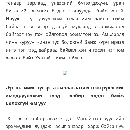
тендер зарлаад үндэсний бүтээгдэхүүн, уран
бүтээлийг дэмжих бодлого явуулдаг байх ёстой.
Өчүүхэн тус үзүүлэхгүй атлаа ийм байна, тийм
байна гээд дээр доргүй муулаад доромжлоод
байгааг юу гэж ойлговол зохилтой вэ. Амьдралд
чинь хуруун чинээ тус болохгүй байж хүрч ирээд
ингэ тэг гээд дайраад байвал хэн ч гэсэн нэг юм
хэлэх л байх. Үүнтэй л ижил ойлголт.
-Ер нь ийм нүсэр, ажиллагаатай нэвтрүүлгийг
амьдруулахын тулд төлбөр авдаг байж
болохгүй юм уу?
-Хэнээсээ төлбөр авах вэ дээ. Манай нэвтрүүлгийн
эрхмүүдийн дундаж насыг анзаарч харж байсан уу.