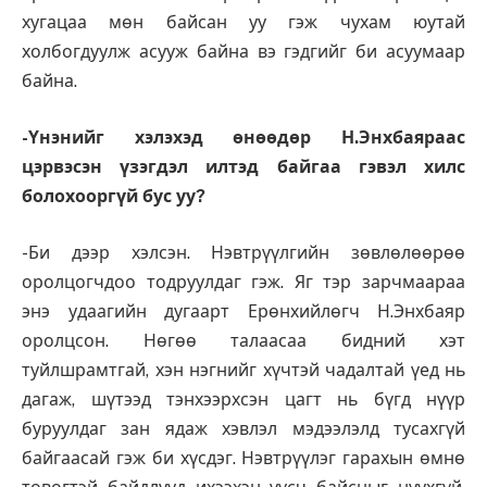
хугацаа мөн байсан уу гэж чухам юутай
холбогдуулж асууж байна вэ гэдгийг би асуумаар
байна.
-Үнэнийг хэлэхэд өнөө­дөр Н.Энхбаяраас
цэрвэсэн үзэгдэл илтэд байгаа гэвэл хилс
болохооргүй бус уу?
-Би дээр хэлсэн. Нэвт­рүүл­гийн зөвлөлөөрөө
оролцогчдоо тодруулдаг гэж. Яг тэр зарчмаараа
энэ удаагийн дугаарт Ерөнхийлөгч Н.Энхбаяр
оролцсон. Нөгөө талаасаа бидний хэт
туйлшрамтгай, хэн нэгнийг хүчтэй чадалтай үед нь
дагаж, шүтээд тэнхээрхсэн цагт нь бүгд нүүр
буруулдаг зан ядаж хэвлэл мэдээлэлд тусахгүй
байгаасай гэж би хүсдэг. Нэвтрүүлэг гарахын өмнө