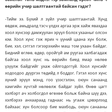
өөрийн учир шалтгаантай байсан гэдэг?
-Тийм ээ. Бүхий л зүйл учир шалтгаантай. Хүнд
өвдөж, амьдралд тэсч үлдэх аргаа эрж хайж явахдаа
хоол хүнсээр дамжуулан эрүүл болох ухааныг олсон
юм. Хоол хүнс гэж ярих ч үүний цаана хүн болж,
бие, хэл, сэтгэл гэгээрэхийн маш том ухаан байдаг.
Бидний өглөө, өдөр, оройгүй ам руугаа халбагадаж
байгаа хоол хүнс нь өөрийн биед ямар нөлөө
үзүүлж байдгийг ухаж ойлгодоггүй. Хоол хүнсийг
ходоодоо дүүргэх төдийд л боддог. Гэтэл хоол хүнс
хүний эрүүл мэнд, гоо үзэсгэлэн, оюун санаанд
хамгийн хүчтэй нөлөөлж байдаг зүйл. Өнөө цагт
хэлбэрт ач холбогдол өгөхөө больж байна шүү дээ,
хэлбэрээ анхаараад гаднаас нь угааж цэвэрлээд
байхаас хүн болсоор бие махбодь, оюун санааны