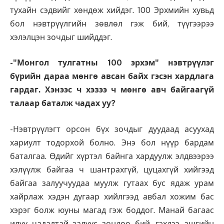
тухайн сэдвийг хөндөж хийдэг. 100 Эрхмийн хувьд
бол нэвтрүүлгийн зөвлөл гэж бий, түүгээрээ
хэлэлцэн зочдыг шийддэг.
-"Монгол тулгатны 100 эрхэм" нэвтрүүлэг
бүрийн дараа мөнгө авсан байх гэсэн хардлага
гардаг. Хэнээс ч хэзээ ч мөнгө авч байгаагүй
талаар баталж чадах уу?
-Нэвтрүүлэгт орсон бүх зочдыг дуудаад асуухад
хариулт тодорхой болно. Энэ бол нүүр бардам
баталгаа. Өдийг хүртэл байнга хардуулж элдвээрээ
хэлүүлж байгаа ч шантрахгүй, цуцахгүй хийгээд
байгаа залуучуудаа муулж гутаах бус ядаж урам
хайрлаж хэдэн дугаар хийлгээд авбал хожим бас
хэрэг болж юуны магад гэж боддог. Манай багаас
илүү чадалтай залуус зөндөө бий, гэхдээ ашгийн