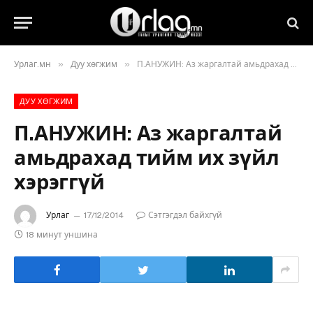
»
»
Урлаг.мн
Дуу хөгжим
П.АНУЖИН: Аз жаргалтай амьдрахад тийм их зүйл хэрэггүй
ДУУ ХӨГЖИМ
П.АНУЖИН: Аз жаргалтай
амьдрахад тийм их зүйл
хэрэггүй
Урлаг
17/12/2014
Сэтгэгдэл байхгүй
18 минут уншина