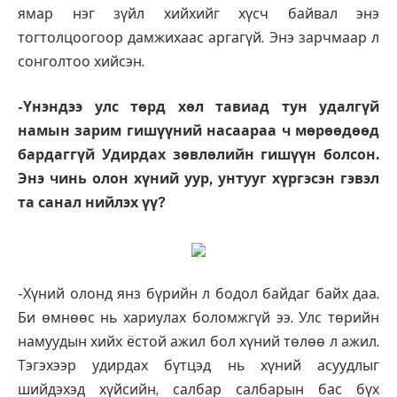
ямар нэг зүйл хийхийг хүсч байвал энэ
тогтолцоогоор дамжихаас аргагүй. Энэ зарчмаар л
сонголтоо хийсэн.
-Үнэндээ улс төрд хөл тавиад тун удалгүй
намын зарим гишүүний насаараа ч мөрөөдөөд
бардаггүй Удирдах зөвлөлийн гишүүн болсон.
Энэ чинь олон хүний уур, унтууг хүргэсэн гэвэл
та санал нийлэх үү?
-Хүний олонд янз бүрийн л бодол байдаг байх даа.
Би өмнөөс нь хариулах боломжгүй ээ. Улс төрийн
намуудын хийх ёстой ажил бол хүний төлөө л ажил.
Тэгэхээр удирдах бүтцэд нь хүний асуудлыг
шийдэхэд хүйсийн, салбар салбарын бас бүх