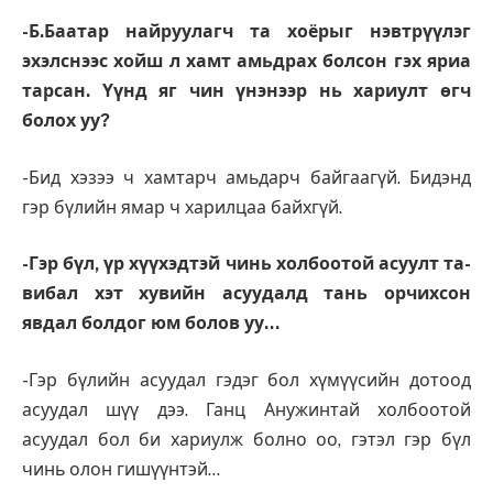
-Б.Баатар найруулагч та хоёрыг нэвтрүүлэг
эхэлснээс хойш л хамт амьдрах болсон гэх яриа
тарсан. Үүнд яг чин үнэнээр нь хариулт өгч
болох уу?
-Бид хэзээ ч хамтарч амьдарч байгаагүй. Бидэнд
гэр бүлийн ямар ч харилцаа байхгүй.
-Гэр бүл, үр хүүхэдтэй чинь холбоотой асуулт та­
вибал хэт хувийн асуудалд тань орчихсон
явдал болдог юм болов уу…
-Гэр бүлийн асуудал гэдэг бол хүмүүсийн дотоод
асуудал шүү дээ. Ганц Анужинтай холбоотой
асуудал бол би хариулж болно оо, гэтэл гэр бүл
чинь олон гишүүнтэй…