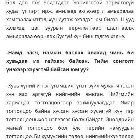
бол доо гэж бодогддог. Зорилготой зорилгогүй
худал үг гэрт ирж, амилаад эхлэхээр л амьдралаа
хамгаалах итгэл, хүч дутаж эхэлдэг юм билээ. Шууд
хэлэхэд, цаг зуурын өөрчлөлтөөс шалтгаалж
амьдралаа өөрчлөх бүсгүй хүн биш гэдгээ хэлье.
-Намд элсч, намын батлах авахад чинь би
хувьдаа их гайхаж байсан. Тийм сонголт
үнэхээр хэрэгтэй байсан юм уу?
-Хувь хүний итгэл үнэм­шил, үнэт зүйл чухал ч гэ­­сэн
хүн яах аргагүй нийг­мийн амьтан. Нийгмийн
харилцаа тогтолцоогоор зохицуулагддаг. Ямар
тогтолцоо байна хүссэн хүссэн хүсээгүй хүн тэр
тогтолцооныхоо нэг хэсэг болж байдаг. Өнөөдрийн
манай тогтолцоо бол улс төрийн намуудын
тогтолцоо. Би хүмүүсийн төлөө, нийгмийнхээ төлөө