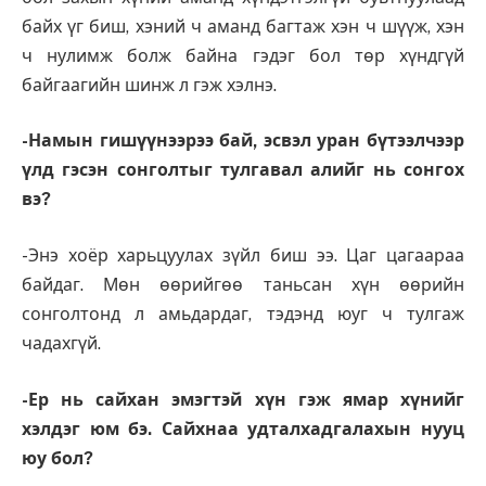
байх үг биш, хэний ч аманд багтаж хэн ч шүүж, хэн
ч нулимж болж байна гэдэг бол төр хүндгүй
байгаагийн шинж л гэж хэлнэ.
-Намын гишүүнээрээ бай, эсвэл уран бүтээлчээр
үлд гэсэн сонголтыг тулгавал алийг нь сонгох
вэ?
-Энэ хоёр харьцуулах зүйл биш ээ. Цаг цагаараа
байдаг. Мөн өөрийгөө таньсан хүн өөрийн
сонголтонд л амьдардаг, тэдэнд юуг ч тулгаж
чадахгүй.
-Ер нь сайхан эмэгтэй хүн гэж ямар хүнийг
хэлдэг юм бэ. Сайхнаа удталхадгалахын нууц
юу бол?