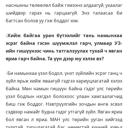
насныхны төлөөлөл байж гэмээнэ алдаагүй, ухаалаг
шийдвэр гарах нь гарцаагүй. Энэ талаасаа би
багтсан болов уу гэж боддог юм.
-Хийж байгаа уран бүтээлийг тань намынхаа
эсрэг байна гэсэн шүүмж­лэл гарч, улмаар УЗ-
ийн гишүүнээс чинь татгал­зуулах тухай ч явган
яриа гарч байна. Та үүн дээр юу хэлэх вэ?
-Би намынхаа үзэл бодол, үнэт зүйлийн эсрэг ганц ч
зүйл ярьж хийж яваагүй гэдгээ хариуцлагатай хэлэх
байна. Мөн намын гишүүн байна гэдэг улс төрийн
үзэл бодлын нэгдэл болохоос улаан хамгаалагчид
биш гэж боддог. Нэвтрүүлгийн зочдын өнгө эсвэл
сэдвээр намайг будна гэдэг утгагүй зүйл. Явган яриа
бол явган л яриа. МАН улс төрийн ууган хийгээд
тулхтай, туршлагатай бас чөмөгтэй хүчний хувьд