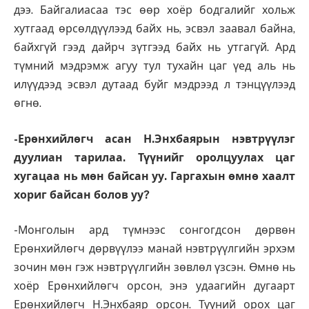
дээ. Байгалиасаа тэс өөр хоёр бодгалийг хольж
хутгаад өрсөлдүүлээд байх нь, эсвэл заавал байна,
байхгүй гээд дайрч зүтгээд байх нь утгагүй. Ард
түмний мэдрэмж агуу тул тухайн цаг үед аль нь
илүүдээд эсвэл дутаад буйг мэдрээд л тэнцүүлээд
өгнө.
-Ерөнхийлөгч асан Н.Энхбаярын нэвтрүүлэг
дуулиан тарилаа. Түүнийг оролцуулах цаг
хугацаа нь мөн байсан уу. Гаргахын өмнө хаалт
хориг байсан болов уу?
-Монголын ард түмнээс сонгогдсон дөрвөн
Ерөнхийлөгч дөрвүүлээ манай нэвтрүүлгийн эрхэм
зочин мөн гэж нэвтрүүлгийн зөвлөл үзсэн. Өмнө нь
хоёр Ерөнхийлөгч орсон, энэ удаагийн дугаарт
Ерөнхийлөгч Н.Энхбаяр орсон. Түүний орох цаг