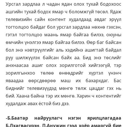
Урсгал зардлаа л чадан ядан олох тухай бодохоос
ашгийн тухай бодох ямар ч боломжгүй төсөл. Ядаж
телевизийн сайн контент худалдаад авдаг эрүүл
тогтолцоо байдаг бол урсгал зардлаа нөхнө гэхсэн,
гэтэл тогтолцоо маань ямар байгаа билээ, оюуны
өмчийн үнэлгээ ямар байгаа билээ. Өөр баг байсан
бол энэ нэвтрүүлгийг аль хэдийнэ ашигтай байдал
руу шилжүүлэх байсан байх аа. Бид энэ төслийг
анхнаасаа ашиг олох зорилготой хийгээгүй, тэр
зорилгынхоо төлөө өнөөдрийг хүртэл үнэнч
яваадаа өөрсдөөрөө маш их бахархдаг. Бас
биднийг телевизүүдэд мөнгө төлж цацдаг гэх нь
бий. Хаана байна тэр их мөнгө. Харин ч контентийг
худалдаж авах ёстой биз дээ.
-Б.Баатар найруулагч нэгэн ярилцлагадаа
Б.Лхагвасүрэн, П.Анужин гээд хоёр амаргүй бие