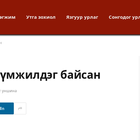
хөгжим
Утга зохиол
Язгуур урлаг
Сонгодог ур
н
шүүмжилдэг байсан
т уншина
dIn