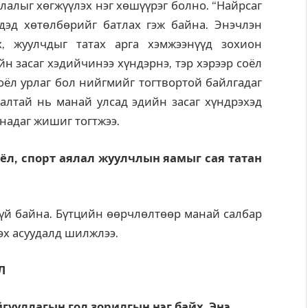
лалыг хөгжүүлэх нэг хөшүүрэг болно. “Найрсаг
дэд хөтөлбөрийг батлах гэж байна. Энэчлэн
, жуулчдыг татах арга хэмжээнүүд зохион
йн засаг хэдийчинээ хүндэрнэ, тэр хэрээр соёл
оёл урлаг бол нийгмийг тогтвортой байлгадаг
салтай нь манай улсад эдийн засаг хүндрэхэд
анадаг жишиг тогтжээ.
ёл, спорт аялал жуулчлын яамыг сая татан
хгүй байна. Бүтцийн өөрчлөлтөөр манай салбар
х асуудалд шилжлээ.
Л
гууллагын гол зорилгын нэг байх. Энэ