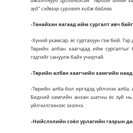
ажилтнууд цуглачихсан “Төрийн албан ха
зүй” сэдвээр сургалт хийж байлаа.
-Танайхан яагаад ийм сургалт авч бай
-Хүний ухамсар, ёс суртахуун гэж бий. Тэр
Төрийн албан хаагчдад ийм сургалтыг 
гэдгийг сануулж байх учиртай.
-Төрийн албан хаагчийн хамгийн наад 
-Төрийн алба бол иргэдэд үйлчлэх алба, 
Бидний хамгийн анхан шатны ёс зүй нь и
үйлчилгээнээс эхэлнэ.
-Нийслэлийн соёл урлагийн газрын дар