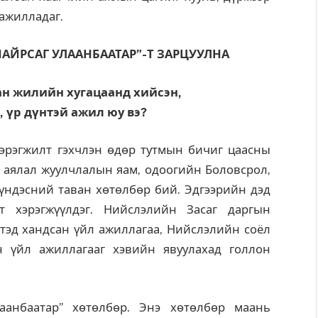
 ажилладаг.
АЙРСАГ УЛААНБААТАР”-Т ЗАРЦУУЛНА
ан жилийн хугацаанд хийсэн,
 үр дүнтэй ажил юу вэ?
хэрэгжилт гэхчлэн өдөр тутмын бичиг цаасны
т, аялал жуулчлалын яам, одоогийн Боловсрол,
үндэсний таван хөтөлбөр бий. Эдгээрийн дэд
т хэрэгжүүлдэг. Нийслэлийн Засаг даргын
тэд хандсан үйл ажиллагаа, Нийслэлийн соёл
н үйл ажиллагааг хэвийн явуулахад голлон
аанбаатар” хөтөлбөр. Энэ хөтөлбөр маань