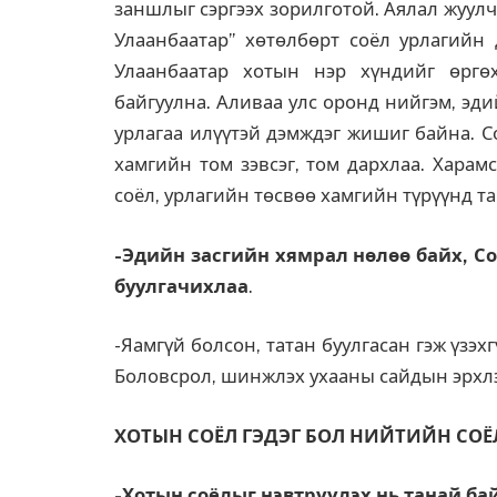
заншлыг сэргээх зорилготой. Аялал жуулч
Улаанбаатар” хөтөлбөрт соёл урлагийн 
Улаанбаатар хотын нэр хүндийг өргөх
байгуулна. Аливаа улс оронд нийгэм, эди
урлагаа илүүтэй дэмждэг жишиг байна. С
хамгийн том зэвсэг, том дархлаа. Харам
соёл, урлагийн төсвөө хамгийн түрүүнд т
-Эдийн засгийн хямрал нөлөө байх, Со
буулгачихлаа
.
-Яамгүй болсон, татан буулгасан гэж үзэ
Боловсрол, шинжлэх ухааны сайдын эрхлэ
ХОТЫН СОЁЛ ГЭДЭГ БОЛ НИЙТИЙН СОЁ
-Хотын соёлыг нэвтрүүлэх нь танай бай