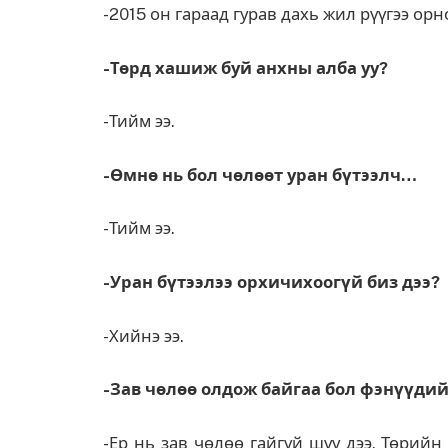
-2015 он гараад гурав дахь жил рүүгээ орн
-Төрд хашиж буй анхны алба уу?
-Тийм ээ.
-Өмнө нь бол чөлөөт уран бүтээлч…
-Тийм ээ.
-Уран бүтээлээ орхичихоогүй биз дээ?
-Хийнэ ээ.
-Зав чөлөө олдож байгаа бол фэнүүди
-Ер нь зав чөлөө гайгүй шүү дээ. Төрий