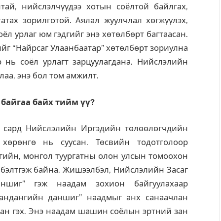
тай, нийслэлчүүдээ хотын соёлтой байлгах,
атах зорилготой. Аялал жуулчлал хөгжүүлэх,
оёл урлаг юм гэдгийг энэ хөтөлбөрт багтаасан.
йг “Найрсаг Улаанбаатар” хөтөлбөрт зориулна
р нь соёл урлагт зарцуулагдана. Нийслэлийн
лаа, энэ бол том амжилт.
 байгаа байх тийм үү?
р сард Нийслэлийн Иргэдийн төлөөлөгчдийн
 хөрөнгө нь суусан. Төсвийн тодотголоор
гийн, монгол туургатны олон улсын томоохон
 бэлтгэж байна. Жишээлбэл, Нийслэлийн Засаг
аншиг” гэж наадам зохион байгуулахаар
Гандангийн даншиг” наадмыг анх санаачлан
сан гэх. Энэ наадам шашин соёлын эртний зан