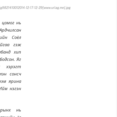
821410012014-12-17-12-29[www.urlag.mn].jpg
, цомог нь
Ардчилсан
ийн Соёл
йгаа гэж
лбанд хип
бодсон. Яг
ы хэрэгт
лэн сонсч
рэм ярина
Ийм нэгэн
зрынх нь