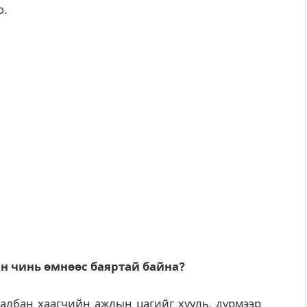
о.
йн чинь өмнөөс баяртай байна?
н албан хаагчийн ажлын цагийг хууль, дүрмээр