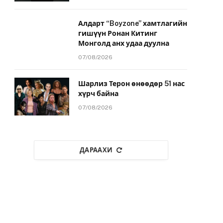
Алдарт “Boyzone” хамтлагийн
гишүүн Ронан Китинг
Монголд анх удаа дуулна
07/08/2026
Шарлиз Терон өнөөдөр 51 нас
хүрч байна
07/08/2026
ДАРААХИ