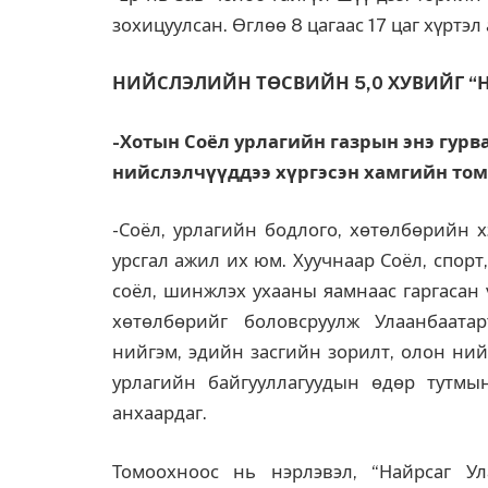
зохицуулсан. Өглөө 8 цагаас 17 цаг хүртэл
НИЙСЛЭЛИЙН ТӨСВИЙН 5,0 ХУВИЙГ “Н
-Хотын Соёл урлагийн газрын энэ гурв
нийслэлчүүддээ хүргэсэн хамгийн том,
-Соёл, урлагийн бодлого, хөтөлбөрийн 
урсгал ажил их юм. Хуучнаар Соёл, спор
соёл, шинжлэх ухааны яамнаас гаргасан 
хөтөлбөрийг боловсруулж Улаанбаатар
нийгэм, эдийн засгийн зорилт, олон ний
урлагийн байгууллагуудын өдөр тутмы
анхаардаг.
Томоохноос нь нэрлэвэл, “Найрсаг Ул