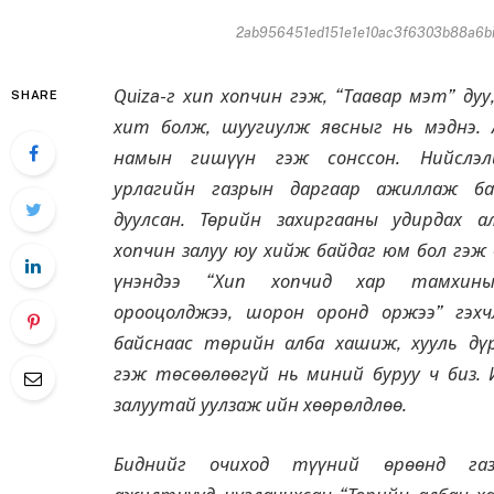
2ab956451ed151e1e10ac3f6303b88a6big9
Quiza-г хип хопчин гэж, “Таавар мэт” дуу
SHARE
хит болж, шуугиулж явсныг нь мэднэ. 
намын гишүүн гэж сонссон. Нийслэл
урлагийн газрын даргаар ажиллаж ба
дуулсан. Төрийн захиргааны удирдах а
хопчин залуу юу хийж байдаг юм бол гэж 
үнэндээ “Хип хопчид хар тамхин
орооцолджээ, шорон оронд оржээ” гэхч
байснаас төрийн алба хашиж, хууль дү
гэж төсөөлөөгүй нь миний буруу ч биз. 
залуутай уулзаж ийн хөөрөлдлөө.
Биднийг очиход түүний өрөөнд га