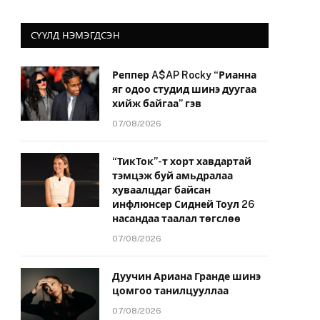
СҮҮЛД НЭМЭГДСЭН
Реппер A$AP Rocky “Рианна
яг одоо студид шинэ дуугаа
хийж байгаа” гэв
07/08/2026
“ТикТок”-т хорт хавдартай
тэмцэж буй амьдралаа
хуваалцдаг байсан
инфлюнсер Сидней Тоул 26
насандаа таалал төгслөө
07/08/2026
Дуучин Ариана Гранде шинэ
цомгоо танилцууллаа
07/08/2026