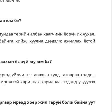
агчийн ёс
гаа юм бэ?
 дундаа төрийн албан хаагчийн ёс зүй их чухал.
байнга хийж, хуулиа дээдэлж ажиллах ёстой
захын ёс зүй юу юм бэ?
иргэд үйлчилгээ авахын тулд татвараа төлдөг.
ргэдтэй харилцах харилцаа, тэдэнд үзүүүлэх
гаар ирээд хоёр жил гаруй болж байна уу?