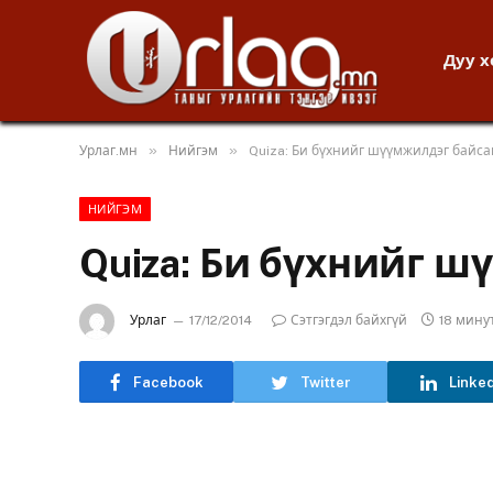
Дуу 
»
»
Урлаг.мн
Нийгэм
Quiza: Би бүхнийг шүүмжилдэг байса
НИЙГЭМ
Quiza: Би бүхнийг 
Урлаг
17/12/2014
Сэтгэгдэл байхгүй
18 мину
Facebook
Twitter
Linke