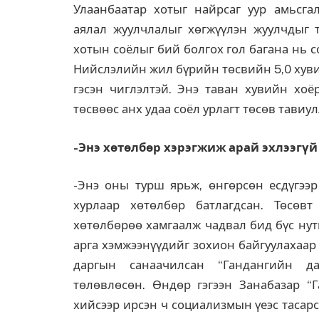
Улаанбаатар хотыг найрсаг уур амьсгал
аялал жуулчлалыг хөгжүүлэн жуулчдыг т
хотын соёлыг бий болгох гол багана нь с
Нийслэлийн жил бүрийн төсвийн 5,0 хуви
гэсэн чиглэлтэй. Энэ таван хувийн хоё
төсвөөс анх удаа соёл урлагт төсөв тавиул
-Энэ хөтөлбөр хэрэгжиж арай эхлээгүй
-Энэ оны турш ярьж, өнгөрсөн есдүгээ
хурлаар хөтөлбөр батлагдсан. Төсөвт
хөтөлбөрөө хамгаалж чадвал бид бүс нут
арга хэмжээнүүдийг зохион байгуулахаар
даргын санаачилсан “Гандангийн д
төлөвлөсөн. Өндөр гэгээн Занабазар “
хийсээр ирсэн ч социализмын үеэс тасар