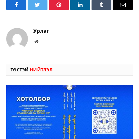
Facebook
Twitter
Pinterest
LinkedIn
Tumblr
Имэйл
Урлаг
Вэбсайт
ТӨСТЭЙ
НИЙТЛЭЛ