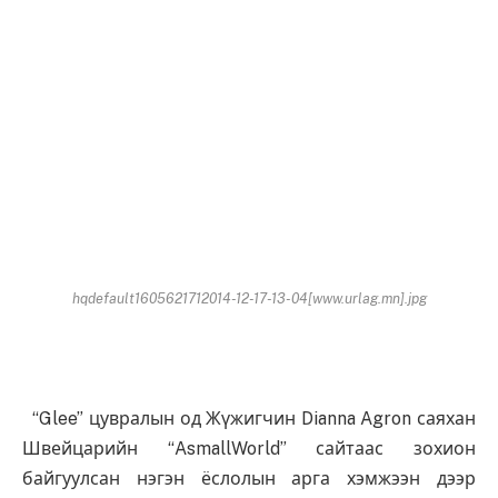
hqdefault1605621712014-12-17-13-04[www.urlag.mn].jpg
“Glee” цувралын од Жүжигчин Dianna Agron саяхан
Швейцарийн “AsmallWorld” сайтаас зохион
байгуулсан нэгэн ёслолын арга хэмжээн дээр