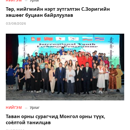
НИЙГЭМ
Урлаг
Төр, нийгмийн нэрт зүтгэлтэн С.Зоригийн
хөшөөг буцаан байрлуулав
03/08/2026
НИЙГЭМ
Урлаг
Таван орны сурагчид Монгол орны түүх,
соёлтой танилцав