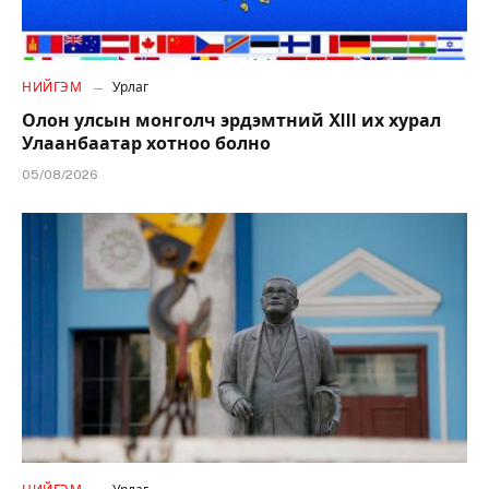
НИЙГЭМ
Урлаг
Олон улсын монголч эрдэмтний XIII их хурал
Улаанбаатар хотноо болно
05/08/2026