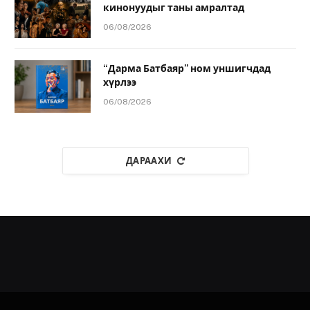
кинонуудыг таны амралтад
06/08/2026
“Дарма Батбаяр” ном уншигчдад
хүрлээ
06/08/2026
ДАРААХИ