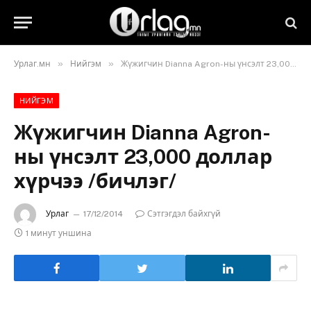
»
»
Урлаг.мн
Нийгэм
Жүжигчин Dianna Agron-ны үнсэлт 23,000 доллар хүрчээ /бичлэг/
НИЙГЭМ
Жүжигчин Dianna Agron-
ны үнсэлт 23,000 доллар
хүрчээ /бичлэг/
Урлаг
17/12/2014
Сэтгэгдэл байхгүй
1 минут уншина