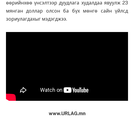
өөрийнхөө үнсэлтээр дуудлага худалдаа явуулж 23
мянган доллар олсон ба бүх мөнгө сайн үйлсд
зориулагдахыг мэдэгджээ.
www.URLAG.mn