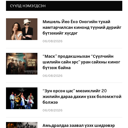
СҮҮЛД НЭМЭГДСЭН
Мишель Йео Ёко Оногийн тухай
намтарчилсан кинонд түүний дүрийг
бүтээхийг хүсдэг
06/08/2026
“Маск” продакшныхан “Сүүлчийн
шилийн сайн эрс” уран сайхны киног
бүтээж байна
06/08/2026
“Зун орсон цас” мюзиклийг 20
жилийн дараа дахин үзэх боломжтой
болжээ
06/08/2026
Амьдралдаа заавал үзэх шидээвэр