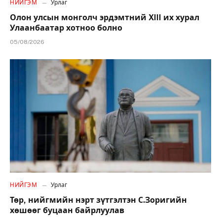
НИЙГЭМ
Урлаг
Олон улсын монголч эрдэмтний XIII их хурал
Улаанбаатар хотноо болно
05/08/2026
НИЙГЭМ
Урлаг
Төр, нийгмийн нэрт зүтгэлтэн С.Зоригийн
хөшөөг буцаан байрлуулав