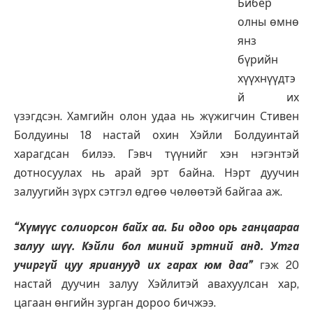
Бибер
олны өмнө
янз
бүрийн
хүүхнүүдтэ
й их
үзэгдсэн. Хамгийн олон удаа нь жүжигчин Стивен
Болдуины 18 настай охин Хэйли Болдуинтай
харагдсан билээ. Гэвч түүнийг хэн нэгэнтэй
дотносуулах нь арай эрт байна. Нэрт дуучин
залуугийн зүрх сэтгэл өдгөө чөлөөтэй байгаа аж.
“Хүмүүс солиорсон байх аа. Би одоо орь ганцаараа
залуу шүү. Кэйли бол миний эртний анд. Утга
учиргүй цуу ярианууд их гарах юм даа”
гэж 20
настай дуучин залуу Хэйлитэй авахуулсан хар,
цагаан өнгийн зурган дороо бичжээ.