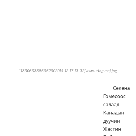
11330663386652602014-12-17-13-32[www.urlag.mn].jpg
Селена
Гомесоос
салаад
Канадын
дуучин
Жастин