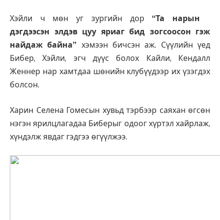
Хэйли ч мөн уг зургийн дор
“Та нарын
дэгдээсэн элдэв цуу яриаг бид зогсоосон гэж
найдаж байна”
хэмээн бичсэн аж. Сүүлийн үед
Бибер, Хэйли, эгч дүүс болох Кайли, Кендалл
Женнер нар хамтдаа шөнийн клубүүдээр их үзэгдэх
болсон.
Харин Селена Гомесын хувьд тэрбээр саяхан өгсөн
нэгэн ярилцлагадаа Биберыг одоог хүртэл хайрлаж,
хүндэлж явдаг гэдгээ өгүүлжээ.