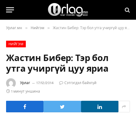
»
»
Урлаг.мн
Нийгэм
Жастин Бибер: Тэр бол утга учиргүй цуу яриа
НИЙГЭМ
Жастин Бибер: Тэр бол
утга учиргүй цуу яриа
Урлаг
17/12/2014
Сэтгэгдэл байхгүй
1 минут уншина