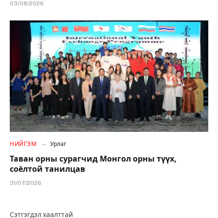
03/08/2026
НИЙГЭМ
Урлаг
Таван орны сурагчид Монгол орны түүх,
соёлтой танилцав
31/07/2026
Сэтгэгдэл хаалттай