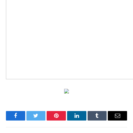
Facebook
Twitter
Pinterest
LinkedIn
Tumblr
Имэйл