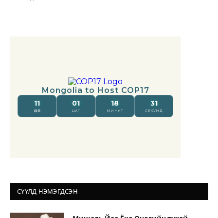
СҮҮЛД НЭМЭГДСЭН