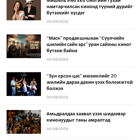
Мишель Йео Ёко Оногийн тухай
намтарчилсан кинонд түүний дүрийг
бүтээхийг хүсдэг
06/08/2026
“Маск” продакшныхан “Сүүлчийн
шилийн сайн эрс” уран сайхны киног
бүтээж байна
06/08/2026
“Зун орсон цас” мюзиклийг 20
жилийн дараа дахин үзэх боломжтой
болжээ
06/08/2026
Амьдралдаа заавал үзэх шидээвэр
кинонуудыг таны амралтад
06/08/2026