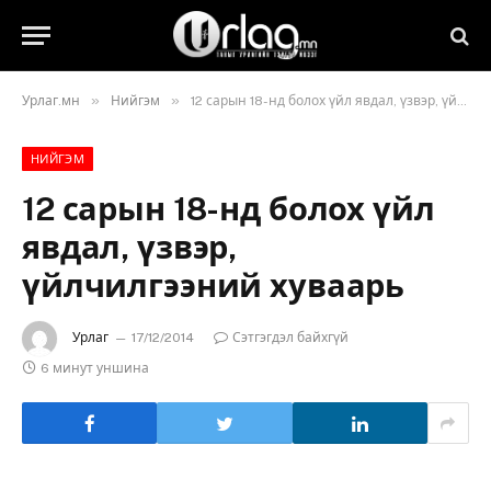
»
»
Урлаг.мн
Нийгэм
12 сарын 18-нд болох үйл явдал, үзвэр, үйлчилгээний хуваарь
НИЙГЭМ
12 сарын 18-нд болох үйл
явдал, үзвэр,
үйлчилгээний хуваарь
Урлаг
17/12/2014
Сэтгэгдэл байхгүй
6 минут уншина