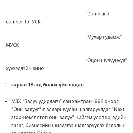
“Dumb and
dumber to” УСК
“Мухар гудамж”
МУСК
“Оцон шувуунууд”
хүүхэлдэйн кино
сарын
18
-нд болох үйл явдал
МЗХ, “Залуу удирдагч” сан хамтран 1992 оноос
"Оны залууг"-г алдаршуулан шалгаруулдаг "Next
stop-некст стоп оны залуу" нийгэм улс төр, эдийн
засаг, бизнесийн шилдэгээ шалгаруулах ёслолын