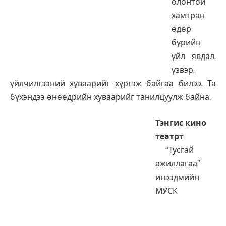
олонтой
хамтран
өдөр
бүрийн
үйл явдал,
үзвэр,
үйлчилгээний хуваарийг хүргэж байгаа билээ. Та
бүхэндээ өнөөдрийн хуваарийг танилцуулж байна.
Тэнгис кино
театрт
“Тусгай
ажиллагаа”
инээдмийн
МУСК