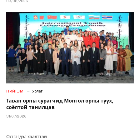
03/08/2026
НИЙГЭМ
Урлаг
Таван орны сурагчид Монгол орны түүх,
соёлтой танилцав
31/07/2026
Сэтгэгдэл хаалттай