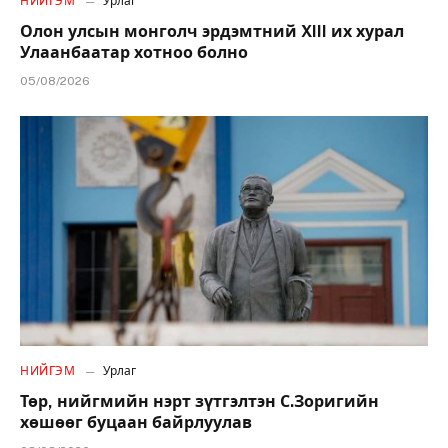
НИЙГЭМ
Урлаг
Олон улсын монголч эрдэмтний XIII их хурал
Улаанбаатар хотноо болно
05/08/2026
НИЙГЭМ
Урлаг
Төр, нийгмийн нэрт зүтгэлтэн С.Зоригийн
хөшөөг буцаан байрлуулав