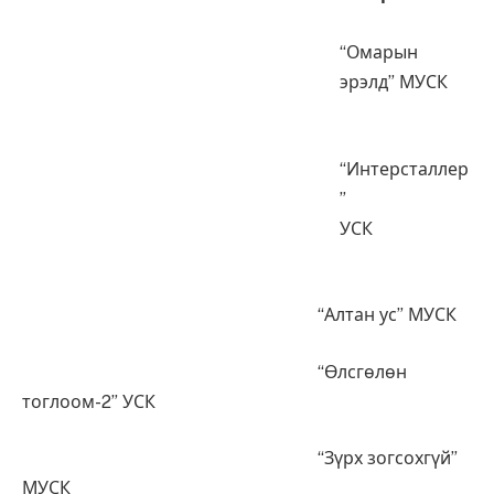
“Омарын
эрэлд” МУСК
“Интерсталлер
”
УСК
“Алтан ус” МУСК
“Өлсгөлөн
тоглоом-2” УСК
“Зүрх зогсохгүй”
МУСК