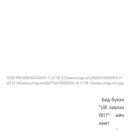
10161705128646512014-11-21-10-57[www.urlag.mn]3024410592014-11-
22-11-44[www.urlag.mn]6675642962014-12-17-16-11[www.urlag.mn].jpg
Бид бүхэн
"UB лавлах
1617"- ийн
хамт