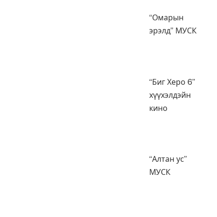
“Омарын
эрэлд” МУСК
“Биг Херо 6”
хүүхэлдэйн
кино
“Алтан ус”
МУСК