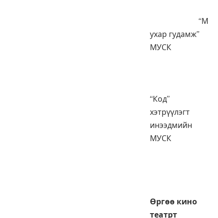
“М
ухар гудамж”
МУСК
“Код”
хэтрүүлэгт
инээдмийн
МУСК
Өргөө кино
театрт