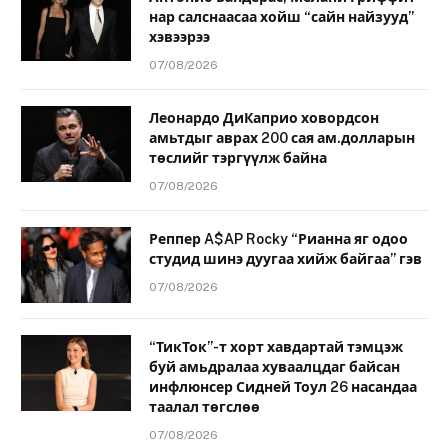
нар салснаасаа хойш “сайн найзууд”
хэвээрээ
07/08/2026
Леонардо ДиКаприо ховордсон
амьтдыг аврах 200 сая ам.долларын
төслийг тэргүүлж байна
07/08/2026
Реппер A$AP Rocky “Рианна яг одоо
студид шинэ дуугаа хийж байгаа” гэв
07/08/2026
“ТикТок”-т хорт хавдартай тэмцэж
буй амьдралаа хуваалцдаг байсан
инфлюнсер Сидней Тоул 26 насандаа
таалал төгслөө
07/08/2026