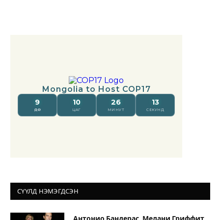
СҮҮЛД НЭМЭГДСЭН
Антонио Бандерас, Мелани Гриффит