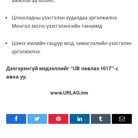
ажиллагаа болно.
Шоколадны үзэсгэлэн худалдаа үргэлжилнэ.
Монгол экспо үзэсгэлэнгийн танхимд
Шинэ жилийн гацуур мод, чимэглэлийн үзэсгэлэн
үргэлжилнэ.
Дэлгэрэнгүй мэдээллийг “
UB
лавлах 1617”-с
авна уу.
www.URLAG.mn
Facebook
Twitter
Pinterest
LinkedIn
Tumblr
Имэйл