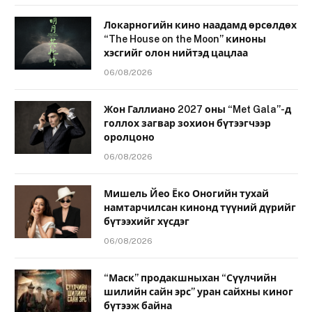
Локарногийн кино наадамд өрсөлдөх
“The House on the Moon” киноны
хэсгийг олон нийтэд цацлаа
06/08/2026
Жон Галлиано 2027 оны “Met Gala”-д
голлох загвар зохион бүтээгчээр
оролцоно
06/08/2026
Мишель Йео Ёко Оногийн тухай
намтарчилсан кинонд түүний дүрийг
бүтээхийг хүсдэг
06/08/2026
“Маск” продакшныхан “Сүүлчийн
шилийн сайн эрс” уран сайхны киног
бүтээж байна