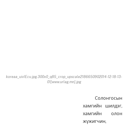
koreaa_uivIEcu.jpg.300x0_q85_crop_upscale2186650902014-12-18-13-
01[www.urlag.mn].jpg
Солонгосын
хамгийн шилдэг,
хамгийн олон
жүжигчин,