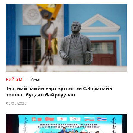
НИЙГЭМ
Урлаг
Төр, нийгмийн нэрт зүтгэлтэн С.Зоригийн
хөшөөг буцаан байрлуулав
03/08/2026