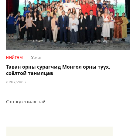
НИЙГЭМ
Урлаг
Таван орны сурагчид Монгол орны түүх,
соёлтой танилцав
31/07/2026
Сэтгэгдэл хаалттай