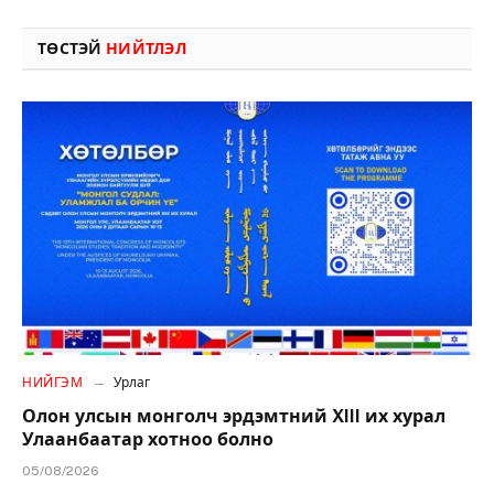
ТӨСТЭЙ
НИЙТЛЭЛ
НИЙГЭМ
Урлаг
Олон улсын монголч эрдэмтний XIII их хурал
Улаанбаатар хотноо болно
05/08/2026