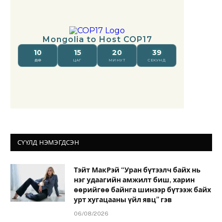
СҮҮЛД НЭМЭГДСЭН
Тэйт МакРэй “Уран бүтээлч байх нь
нэг удаагийн амжилт биш, харин
өөрийгөө байнга шинээр бүтээж байх
урт хугацааны үйл явц” гэв
06/08/2026