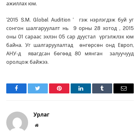
ажиллах юм.
‘2015 S.M. Global Audition ’ гэж нэрлэгдэж буй уг
сонгон шалгаруулалт нь 9 орны 28 хотод , 2015
оны 01 сараас эхлэн 05 сар дуустал үргэлжлэх юм
байна. Уг шалгаруулалтад өнгөрсөн онд Европ,
АНУ-д явагдсан бөгөөд 80 мянган залуучууд
оролцож байжээ.
Facebook
Twitter
Pinterest
LinkedIn
Tumblr
Имэйл
Урлаг
Вэбсайт