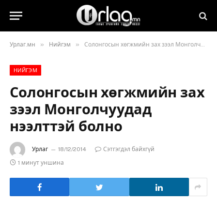
»
»
Урлаг.мн
Нийгэм
Солонгосын хөгжмийн зах зээл Монголчуудад нээлттэй болно
НИЙГЭМ
Солонгосын хөгжмийн зах
зээл Монголчуудад
нээлттэй болно
Урлаг
18/12/2014
Сэтгэгдэл байхгүй
1 минут уншина