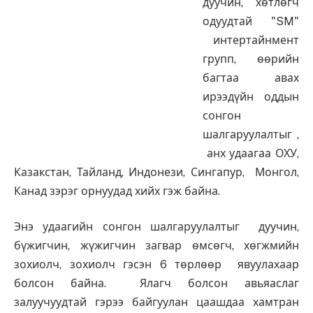
дуучин, хөтлөгч
одуудтай "SM"
интертайнмент
групп, өөрийн
багтаа авах
ирээдүйн оддын
сонгон
шалгаруулалтыг ,
анх удаагаа ОХУ,
Казакстан, Тайланд, Индонези, Сингапур, Монгол,
Канад зэрэг орнуудад хийх гэж байна.
Энэ удаагийн сонгон шалгаруулалтыг дуучин,
бүжигчин, жүжигчин загвар өмсөгч, хөгжмийн
зохиолч, зохиолч гэсэн 6 төрлөөр явуулахаар
болсон байна. Ялагч болсон авьяаслаг
залуучуудтай гэрээ байгуулан цаашдаа хамтран