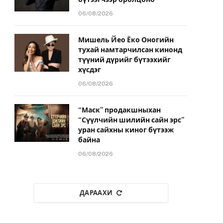
06/08/2026
Мишель Йео Ёко Оногийн
тухай намтарчилсан кинонд
түүний дүрийг бүтээхийг
хүсдэг
06/08/2026
“Маск” продакшныхан
“Сүүлчийн шилийн сайн эрс”
уран сайхны киног бүтээж
байна
06/08/2026
ДАРААХИ