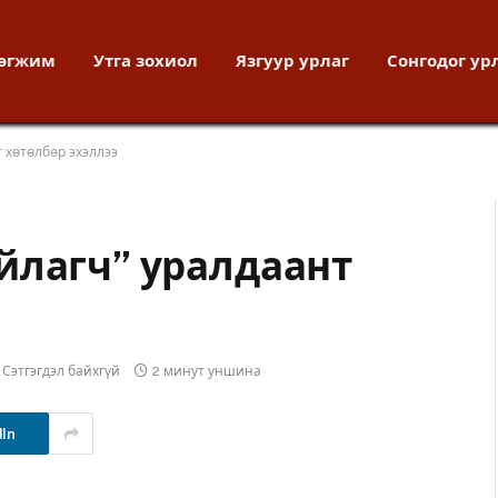
хөгжим
Утга зохиол
Язгуур урлаг
Сонгодог ур
 хөтөлбөр эхэллээ
йлагч” уралдаант
Сэтгэгдэл байхгүй
2 минут уншина
dIn