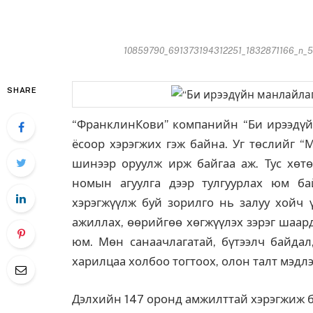
10859790_691373194312251_1832871166_n_500
SHARE
“ФранклинКови” компанийн “Би ирээдүй
ёсоор хэрэгжих гэж байна. Уг төслийг “
шинээр оруулж ирж байгаа аж. Тус хөтө
номын агуулга дээр тулгуурлах юм ба
хэрэгжүүлж буй зорилго нь залуу хойч ү
ажиллах, өөрийгөө хөгжүүлэх зэрэг шаар
юм. Мөн санаачлагатай, бүтээлч байдал
харилцаа холбоо тогтоох, олон талт мэдлэг
Дэлхийн 147 оронд амжилттай хэрэгжиж бу