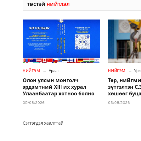
ТӨСТЭЙ
НИЙТЛЭЛ
НИЙГЭМ
Урлаг
НИЙГЭМ
Урл
Олон улсын монголч
Төр, нийгми
эрдэмтний XIII их хурал
зүтгэлтэн С
Улаанбаатар хотноо болно
хөшөөг буц
05/08/2026
03/08/2026
Сэтгэгдэл хаалттай