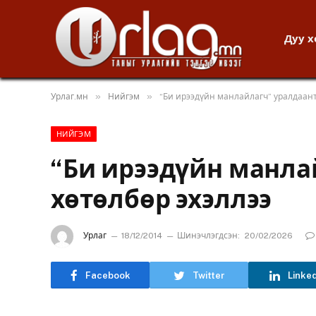
Дуу 
»
»
Урлаг.мн
Нийгэм
“Би ирээдүйн манлайлагч” уралдаант
НИЙГЭМ
“Би ирээдүйн манла
хөтөлбөр эхэллээ
Урлаг
18/12/2014
Шинэчлэгдсэн:
20/02/2026
Facebook
Twitter
Linke