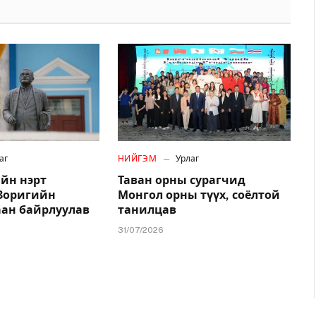
аг
НИЙГЭМ
Урлаг
йн нэрт
Таван орны сурагчид
.Зоригийн
Монгол орны түүх, соёлтой
аан байрлуулав
танилцав
31/07/2026