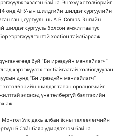
эрэгжүүлж эхэлсэн байна. Энэхүү хөтөлбөрийг
2014 онд АНУ-ын шилдгийн шилдэг сургуулийн
всан ганц сургууль нь А.B. Combs. Энгийн
ий шилдэг сургууль болсон амжилтаа тус
лбөр хэрэгжүүлсэнтэй холбон тайлбарлаж
 дүнгээ өгөөд буй “Би ирээдүйн манлайлагч”
лсад хэрэгжүүлэх гэж байгаатай холбогдуулан
луусын дунд “Би ирээдүйн манлайлагч”
Тус хөтөлбөрийн шилдэг таван оролцогчийг
мжилттай элсэхэд үнэ төлбөргүй бэлтгэхийн
ах аж.
Монгол Улс дахь албан ёсны төлөөлөгчийн
эргүүн Б.Сайнбаяр удирдах юм байна.