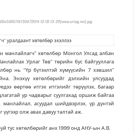
x5005116130472014-12-18-13-29[www.urlag.mn].jpg
н манлайлагч” хөтөлбөр Монгол Улсад албан
Манлайлах Урлаг Төв” төрийн бус байгууллага
лбөр нь “Үр бүтээлтэй хүмүүсийн 7 хэвшил”
йна. Энэхүү хөтөлбөрийг дэлхийн улсуудад
едээ өөртөө итгэх итгэлийг төрүүлэх, багаар
длагатай ур чадварыг суулгахад оршиж байгаа
, манлайлал, асуудал шийдвэрлэх, үр дүнтэй
 үүгээр олж авах давуу талтай аж.
й тус хөтөлбөрийг анх 1999 онд АНУ-ын А.B.