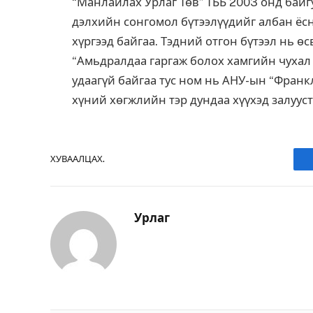
“Манлайлах Урлаг Төв” ТББ 2003 онд байг
дэлхийн сонгомол бүтээлүүдийг албан ёс
хүргээд байгаа. Тэдний отгон бүтээл нь ө
“Амьдралдаа гаргаж болох хамгийн чухал
удаагүй байгаа тус ном нь АНУ-ын “Франк
хүний хөгжлийн тэр дундаа хүүхэд залуус
ХУВААЛЦАХ.
Урлаг