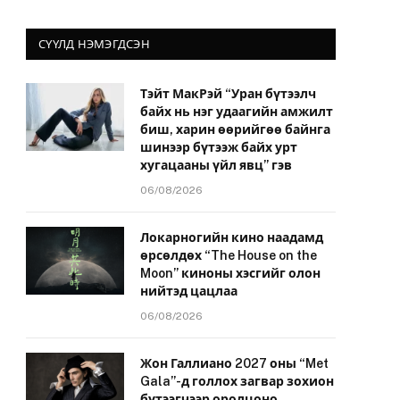
СҮҮЛД НЭМЭГДСЭН
Тэйт МакРэй “Уран бүтээлч
байх нь нэг удаагийн амжилт
биш, харин өөрийгөө байнга
шинээр бүтээж байх урт
хугацааны үйл явц” гэв
06/08/2026
Локарногийн кино наадамд
өрсөлдөх “The House on the
Moon” киноны хэсгийг олон
нийтэд цацлаа
06/08/2026
Жон Галлиано 2027 оны “Met
Gala”-д голлох загвар зохион
бүтээгчээр оролцоно