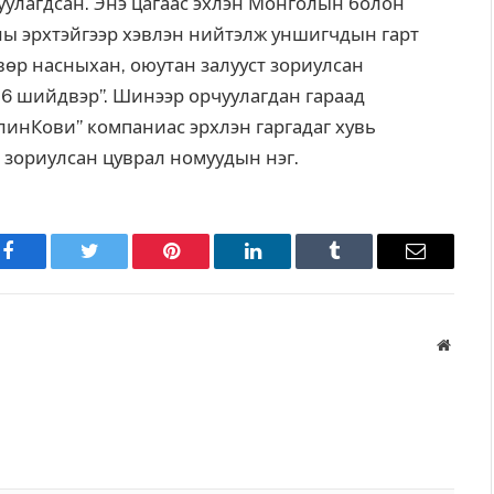
уулагдсан. Энэ цагаас эхлэн Монголын болон
ны эрхтэйгээр хэвлэн нийтэлж уншигчдын гарт
свөр насныхан, оюутан залууст зориулсан
 6 шийдвэр”. Шинээр орчуулагдан гараад
линКови” компаниас эрхлэн гаргадаг хувь
т зориулсан цуврал номуудын нэг.
Facebook
Twitter
Pinterest
LinkedIn
Tumblr
Имэйл
Вэбса