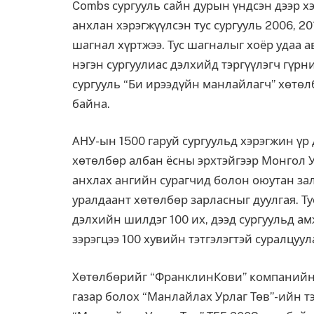
Combs сургууль сайн дурын үндсэн дээр х
анхлан хэрэгжүүлсэн тус сургууль 2006, 
шагнал хүртжээ. Тус шагналыг хоёр удаа а
нэгэн сургуулиас дэлхийд тэргүүлэгч гүрн
сургууль “Би ирээдүйн манлайлагч” хөтө
байна.
АНУ-ын 1500 гаруй сургуульд хэрэгжин үр
хөтөлбөр албан ёсны эрхтэйгээр Монгол У
анхлах ангийн сурагчид болон оюутан за
уралдаант хөтөлбөр зарласныг дуулгая. 
дэлхийн шилдэг 100 их, дээд сургуульд а
зэрэгцээ 100 хувийн тэтгэлэгтэй суралцуул
Хөтөлбөрийг “ФранклинКови” компанийн 
газар болох “Манлайлах Урлаг Төв”-ийн т