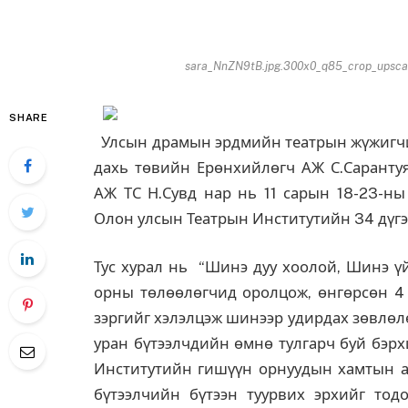
sara_NnZN9tB.jpg.300x0_q85_crop_upscal
SHARE
Улсын драмын эрдмийн театрын жүжигч
дахь төвийн Ерөнхийлөгч АЖ С.Сарантуя
АЖ ТС Н.Сувд нар нь 11 сарын 18-23-н
Олон улсын Театрын Институтийн 34 дүгэ
Тус хурал нь “Шинэ дуу хоолой, Шинэ үй
орны төлөөлөгчид оролцож, өнгөрсөн 4 
зэргийг хэлэлцэж шинээр удирдах зөвлөл
уран бүтээлчдийн өмнө тулгарч буй бэрх
Институтийн гишүүн орнуудын хамтын аж
бүтээлчийн бүтээн туурвих эрхийг тод