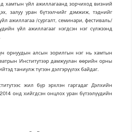
ид хамтын үйл ажиллагаанд зорчиход визний
эх, залуу уран бүтээлчийг дэмжиж, тэднийг
үйл ажиллагаа /сургалт, семинари, фестиваль/
дийн үйл ажиллагааг нэгдсэн нэг сүлжээнд
.
үн орнуудын алсын зорилгын нэг нь хамтын
еатрын Институтээр дамжуулан өөрийн орны
ийтэд таниулж түгээн дэлгэрүүлэх байдаг.
титутээс жил бүр эрхлэн гаргадаг Дэлхийн
2014 онд хийгдсэн онцлох уран бүтээлүүдийн