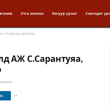
хөгжим
Утга зохиол
Язгуур урлаг
Сонгодог ур
а, Н.Сувд нар оролцлоо
лд АЖ С.Сарантуяа,
о
т уншина
dIn