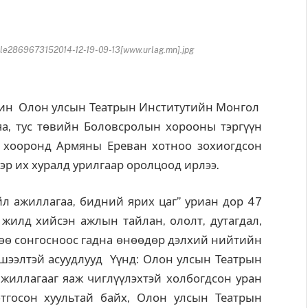
e2869673152014-12-19-09-13[www.urlag.mn].jpg
ин Олон улсын Театрын Институтийн Монгол
а, тус төвийн Боловсролын хорооны тэргүүн
ы хооронд Армяны Ереван хотноо зохиогдсон
эр их хуралд урилгаар оролцоод ирлээ.
л ажиллагаа, бидний ярих цаг” уриан дор 47
жилд хийсэн ажлын тайлан, ололт, дутагдал,
өө сонгосноос гадна өнөөдөр дэлхий нийтийн
шээлтэй асуудлууд Үүнд: Олон улсын Театрын
иллагааг яаж чиглүүлэхтэй холбогдсон уран
отгосон хуультай байх, Олон улсын Театрын