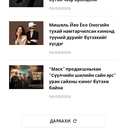
06/08/2026
Мишель Йео Ёко Оногийн
тухай намтарчилсан кинонд
түүний дүрийг бүтээхийг
хүсдэг
06/08/2026
“Маск” продакшныхан
“Сүүлчийн шилийн сайн эрс”
уран сайхны киног бүтээж
байна
06/08/2026
ДАРААХИ