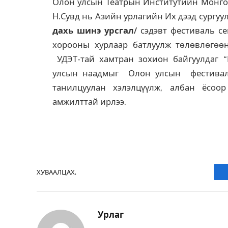
Олон улсын Театрын Институтийн Монго
Н.Сувд нь Азийн урлагийн Их дээд сургу
дахь шинэ урсгал/
сэдэвт фестиваль с
хорооны хурлаар батлуулж төлөвлөгөө
УДЭТ-тай хамтран зохион байгуулдаг “Г
улсын наадмыг Олон улсын фестивали
танилцуулан хэлэлцүүлж, албан ёсоо
амжилттай ирлээ.
ХУВААЛЦАХ.
Урлаг