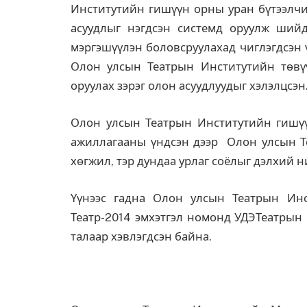
Институтийн гишүүн орны уран бүтээлч
асуудлыг нэгдсэн системд оруулж шийд
мэргэшүүлэн боловсруулахад чиглэгдсэн 
Олон улсын Театрын Институтийн төвүү
оруулах зэрэг олон асуудлуудыг хэлэлцсэн
Олон улсын Театрын Институтийн гишү
ажиллагааны үндсэн дээр Олон улсын Т
хөгжил, тэр дундаа урлаг соёлыг дэлхий н
Үүнээс гадна Олон улсын Театрын Инс
Театр-2014 эмхэтгэл номонд УДЭТеатрын 
талаар хэвлэгдсэн байна.