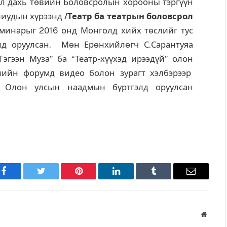
л дахь төвийн Боловсролын хорооны тэргүүн
улиудын хүрээнд
/Театр ба театрын боловсрол
еминарыг 2016 онд Монголд хийх төслийг тус
нд оруулсан. Мөн Ерөнхийлөгч С.Сарантуяа
эгээн Муза” ба “Театр-хүүхэд ирээдүй” олон
йн форумд видео болон зурагт хэлбэрээр
р Олон улсын наадмын бүртгэлд оруулсан
Facebook
Twitter
Pinterest
LinkedIn
Tumblr
Имэйл
Вэбса