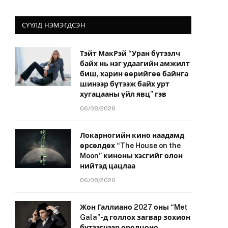
СҮҮЛД НЭМЭГДСЭН
Тэйт МакРэй “Уран бүтээлч
байх нь нэг удаагийн амжилт
биш, харин өөрийгөө байнга
шинээр бүтээж байх урт
хугацааны үйл явц” гэв
06/08/2026
Локарногийн кино наадамд
өрсөлдөх “The House on the
Moon” киноны хэсгийг олон
нийтэд цацлаа
06/08/2026
Жон Галлиано 2027 оны “Met
Gala”-д голлох загвар зохион
бүтээгчээр оролцоно