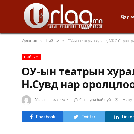
Дуу 
»
»
Урлаг.мн
Нийгэм
ОУ-ын театрын хуралд АЖ С.Сарантуя
НИЙГЭМ
ОУ-ын театрын хура
Н.Сувд нар оролцло
Урлаг
19/12/2014
Сэтгэгдэл байхгүй
2 мину
Facebook
Twitter
Linke