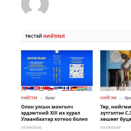
ТӨСТЭЙ
НИЙТЛЭЛ
НИЙГЭМ
Урлаг
НИЙГЭМ
Урл
Олон улсын монголч
Төр, нийгми
эрдэмтний XIII их хурал
зүтгэлтэн С
Улаанбаатар хотноо болно
хөшөөг буц
05/08/2026
03/08/2026