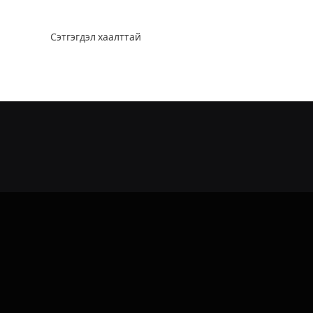
Сэтгэгдэл хаалттай