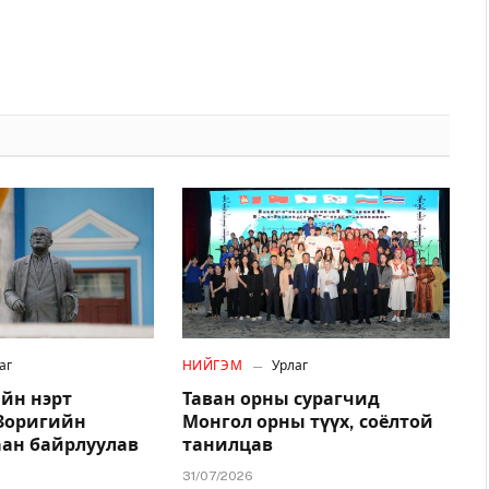
аг
НИЙГЭМ
Урлаг
йн нэрт
Таван орны сурагчид
.Зоригийн
Монгол орны түүх, соёлтой
аан байрлуулав
танилцав
31/07/2026