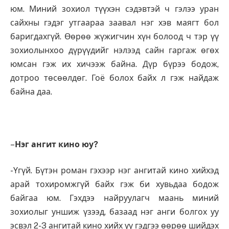
юм. Миний зохиол түүхэн сэдэвтэй ч гэлээ уран
сайхны гэдэг утгаараа заавал нэг хэв маягт бол
баригдахгүй. Өөрөө жүжигчин хүн болоод ч тэр үү
зохиолынхоо дүрүүдийг нэлээд сайн гаргаж өгөх
юмсан гэж их хичээж байна. Дүр бүрээ бодож,
дотроо төсөөлдөг. Гоё болох байх л гэж найдаж
байна даа.
–
Нэг ангит кино юу?
-Үгүй. Бүтэн роман гэхээр нэг ангитай кино хийхэд
арай тохиромжгүй байх гэж би хувьдаа бодож
байгаа юм. Гэхдээ найруулагч маань миний
зохиолыг уншиж үзээд, базаад нэг анги болгох уу
эсвэл 2-3 ангитай кино хийх үү гэдгээ өөрөө шийдэх