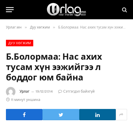
»
»
Урлаг.мн
Дуу хөгжим
Б.Болормаа: Нас ахих тусам хүн ээжийгээ л боддог юм байна
ДУУ ХӨГЖИМ
Б.Болормаа: Нас ахих
тусам хүн ээжийгээ л
боддог юм байна
Урлаг
19/12/2014
Сэтгэгдэл байхгүй
11 минут уншина