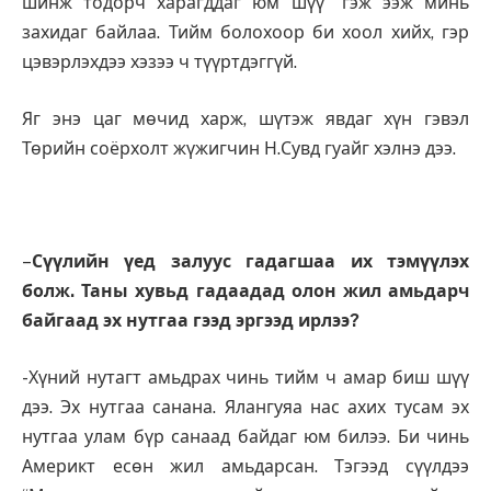
шинж тодорч харагддаг юм шүү” гэж ээж минь
захидаг байлаа. Тийм болохоор би хоол хийх, гэр
цэвэрлэхдээ хэзээ ч түүртдэггүй.
Яг энэ цаг мөчид харж, шүтэж явдаг хүн гэвэл
Төрийн соёрхолт жүжигчин Н.Сувд гуайг хэлнэ дээ.
–
Сүүлийн үед залуус гадагшаа их тэмүүлэх
болж. Таны хувьд гадаадад олон жил амьдарч
байгаад эх нутгаа гээд эргээд ирлээ?
-Хүний нутагт амьдрах чинь тийм ч амар биш шүү
дээ. Эх нутгаа санана. Ялангуяа нас ахих тусам эх
нутгаа улам бүр санаад байдаг юм билээ. Би чинь
Америкт есөн жил амьдарсан. Тэгээд сүүлдээ