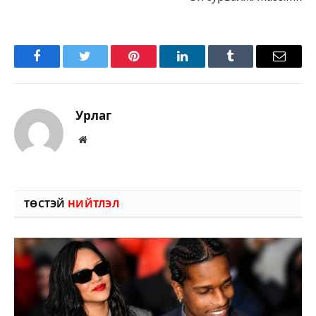
Facebook
Twitter
Pinterest
LinkedIn
Tumblr
Имэйл
Урлаг
Вэбсайт
ТӨСТЭЙ
НИЙТЛЭЛ