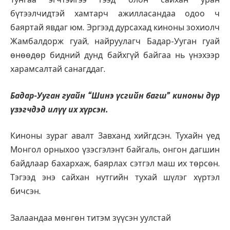
бүтээлчидтэй хамтарч ажилласандаа одоо ч
баяртай явдаг юм. Эргээд дурсахад киноны зохиолч
Жамбалдорж гуай, найруулагч Бадар-Ууган гуай
өнөөдөр бидний дунд байхгүй байгаа нь үнэхээр
харамсалтай санагддаг.
Бадар-Ууган гуайн “Шинэ үсгийн багш” киноны дүр
үзэгчдэд илүү их хүрсэн.
Киноны зураг авалт Завханд хийгдсэн. Тухайн үед
Монгол орныхоо үзэсгэлэнт байгаль, онгон дагшин
байдлаар бахархаж, баярлах сэтгэл маш их төрсөн.
Тэгээд энэ сайхан нутгийн тухай шүлэг хүртэл
бичсэн.
Залаандаа мөнгөн титэм зүүсэн уулстай