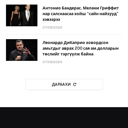
Антонио Бандерас, Мелани Гриффит
нар салснаасаа хойш “сайн найзууд”
хэвээрээ
07/08/2026
Леонардо ДиКаприо ховордсон
амьтдыг аврах 200 сая ам.долларын
төслийг тэргүүлж байна
07/08/2026
ДАРААХИ