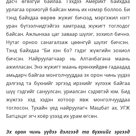
дасч өгөхгүй байлаа. Гэхдээ Америкт байхдаа
урлагаа орхиогүй байсан минь их нэмэр боллоо. Би
тэнд байхдаа өөрөө жүжиг бичээд, мэргэжил нэгт
уран бүтээлчидтэйгээ хамтраад жүжигт тоглодог
байсан. Ажлынхаа цаг заваар шүлэг, зохиол бичнэ.
Нутаг орноо санагалзаж цөөнгүй шүлэг бичсэн.
Тэнд байхдаа “Би хэн бэ? гэдэг жүжгийн зохиол
бичсэн. Найруулагчаар нь Алтанбагана маань
ажилласан. Энэ жүжигт маань ерөнхийдөө гадаадад
амьдарч байгаа монголчууддаа эх орон чинь үүдээ
дэлгээд та бүхнийг эргээд ирэхийг хүлээж байгаа
шүү гэдгийг сануулсан, уриалсан сэдэвтэй юм. Бид
жүжгээ хэд хэдэн хотоор явж монголчууддаа
тоглосон. Тухайн үед найруулагч Машбат ах, УГЖ
Батцэцэг эгч хоёр үзээд их урам өгсөн.
Эх орон чинь үүдээ дэлгээд та бүхнийг эргээд