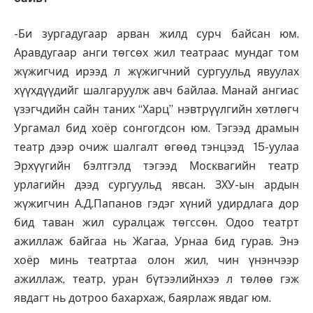
-Би зургадугаар арван жилд сурч байсан юм.
Аравдугаар анги төгсөх жил театраас мундаг том
жүжигчид ирээд л жүжигчний сургуульд явуулах
хүүхдүүдийг шалгаруулж авч байлаа. Манай ангиас
үзэгчдийн сайн таних “Харц” нэвтрүүлгийн хөтлөгч
Ургамал бид хоёр сонгогдсон юм. Тэгээд драмын
театр дээр очиж шалгалт өгөөд тэнцээд 15-уулаа
Эрхүүгийн бэлтгэлд тэгээд Москвагийн театр
урлагийн дээд сургуульд явсан. ЗХУ-ын ардын
жүжигчин А.Д.Папанов гэдэг хүний удирдлага дор
бид таван жил суралцаж төгссөн. Одоо театрт
ажиллаж байгаа нь Жагаа, Урнаа бид гурав. Энэ
хоёр минь театртаа олон жил, чин үнэнчээр
ажиллаж, театр, уран бүтээлийнхээ л төлөө гэж
явдагт нь дотроо бахархаж, баярлаж явдаг юм.