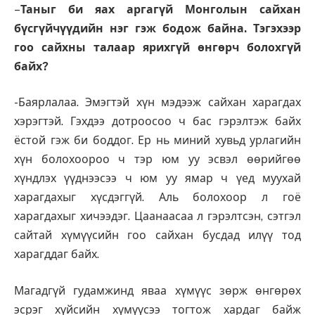
–
Таныг би яах аргагүй Монголын сайхан
бүсгүйчүүдийн нэг гэж бодож байна. Тэгэхээр
гоо сайхны талаар ярихгүй өнгөрч болохгүй
байх?
-Баярлалаа. Эмэгтэй хүн мэдээж сайхан харагдах
хэрэгтэй. Гэхдээ дотроосоо ч бас гэрэлтэж байх
ёстой гэж би боддог. Ер нь миний хувьд урлагийн
хүн болохоороо ч тэр юм уу эсвэл өөрийгөө
хүндлэх үүднээсээ ч юм уу ямар ч үед муухай
харагдахыг хүсдэггүй. Аль болохоор л гоё
харагдахыг хичээдэг. Цаанаасаа л гэрэлтсэн, сэтгэл
сайтай хүмүүсийн гоо сайхан бусдад илүү тод
харагддаг байх.
Магадгүй гудамжинд яваа хүмүүс зөрж өнгөрөх
эсрэг хүйсийн хүмүүсээ тогтож хардаг байж