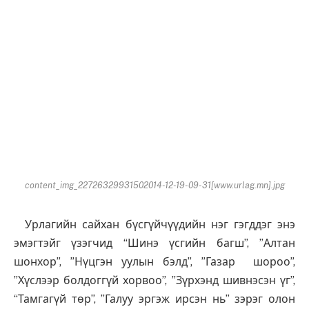
content_img_22726329931502014-12-19-09-31[www.urlag.mn].jpg
Урлагийн сайхан бүсгүйчүүдийн нэг гэгддэг энэ
эмэгтэйг үзэгчид “Шинэ үсгийн багш”, ”Алтан
шонхор”, ”Нүцгэн уулын бэлд”, ”Газар шороо”,
”Хүслээр болдоггүй хорвоо”, ”Зүрхэнд шивнэсэн үг”,
“Тамгагүй төр”, ”Галуу эргэж ирсэн нь” зэрэг олон