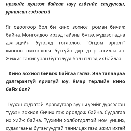
ирэхийг хүлээж байгаа шүү гэдгийг сануулсан,
уриалсан сэдэвтэй
Яг одоогоор бол би кино зохиол, роман бичиж
байна. Монголдоо ирээд тайзны бүтээлүүдээс гадна
дэлгэцийн бүтээлд тоглолоо. “Огцом эргэлт”
киноны өмгөөлөгч бүсгүйн дүр дээр ажилласан.
Жижиг сажиг уран бүтээлүүд бол нэлээд их байлаа.
–
Кино зохиол бичиж байгаа гэлээ. Энэ талаараа
дэлгэрэнгүй ярихгүй юу. Ямар төрлийн кино
байх бол?
-Түүхэн сэдэвтэй. Аравдугаар зууны үеийг дүрсэлсэн
түүхэн зохиол бичих гэж оролдож байна. Судалгаа
их хийж байна. Түүхийн холбогдолтой ном унших,
судалгааны бүтээлүүдтэй танилцах гээд ажил ихтэй