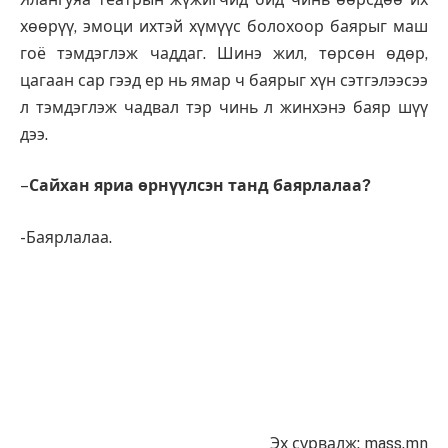
хөөрүү, эмоци ихтэй хүмүүс болохоор баярыг маш
гоё тэмдэглэж чаддаг. Шинэ жил, төрсөн өдөр,
цагаан сар гээд ер нь ямар ч баярыг хүн сэтгэлээсээ
л тэмдэглэж чадвал тэр чинь л жинхэнэ баяр шүү
дээ.
–
Сайхан яриа өрнүүлсэн танд баярлалаа?
-Баярлалаа.
Эх сурвалж: mass.mn