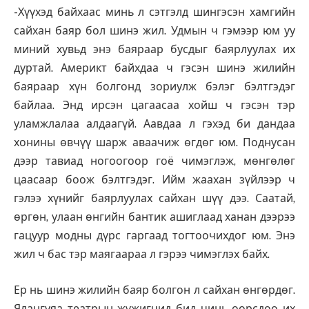
-Хүүхэд байхаас минь л сэтгэлд шингэсэн хамгийн
сайхан баяр бол шинэ жил. Удмын ч гэмээр юм уу
миний хувьд энэ баяраар бусдыг баярлуулах их
дуртай. Америкт байхдаа ч гэсэн шинэ жилийн
баяраар хүн болгонд зориулж бэлэг бэлтгэдэг
байлаа. Энд ирсэн цагаасаа хойш ч гэсэн тэр
уламжлалаа алдаагүй. Аавдаа л гэхэд би дандаа
хонины өвчүү шарж аваачиж өгдөг юм. Поднусан
дээр тавиад ногоогоор гоё чимэглэж, мөнгөлөг
цаасаар боож бэлтгэдэг. Ийм жаахан зүйлээр ч
гэлээ хүнийг баярлуулах сайхан шүү дээ. Саатай,
өргөн, улаан өнгийн бантик ашиглаад ханан дээрээ
гацуур модны дүрс гаргаад тогтоочихдог юм. Энэ
жил ч бас тэр маягаараа л гэрээ чимэглэх байх.
Ер нь шинэ жилийн баяр болгон л сайхан өнгөрдөг.
Ялангуяа театрын жүжигчид бид чинь өөрсдөө их