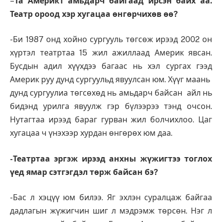
–
Та Америкт амьдарч байгаад ирсэн байх аа.
Театр ороод хэр хугацаа өнгөрчихөв өө?
-Би 1987 онд хойно сургууль төгсөж ирээд 2002 он
хүртэл театртаа 15 жил ажиллаад Америк явсан.
Бусдын адил хүүхдээ багаас нь хэл сургах гээд
Америк руу дунд сургуульд явуулсан юм. Хүүг маань
дунд сургуулиа төгсөхөд нь амьдарч байсан айл нь
бидэнд урилга явуулж гэр бүлээрээ тэнд очсон.
Нутагтаа ирээд бараг гурван жил болчихлоо. Цаг
хугацаа ч үнэхээр хурдан өнгөрөх юм даа.
-Театртаа эргэж ирээд анхны жүжигтээ тоглох
үед ямар сэтгэгдэл төрж байсан бэ?
-Бас л хэцүү юм билээ. Яг эхлэн суралцаж байгаа
дадлагын жүжигчин шиг л мэдрэмж төрсөн. Нэг л