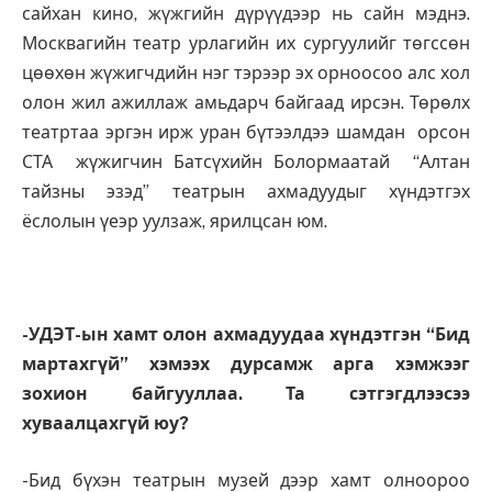
сайхан кино, жүжгийн дүрүүдээр нь сайн мэднэ.
Москвагийн театр урлагийн их сургуулийг төгссөн
цөөхөн жүжигчдийн нэг тэрээр эх орноосоо алс хол
олон жил ажиллаж амьдарч байгаад ирсэн. Төрөлх
театртаа эргэн ирж уран бүтээлдээ шамдан орсон
СТА жүжигчин Батсүхийн Болормаатай “Алтан
тайзны эзэд” театрын ахмадуудыг хүндэтгэх
ёслолын үеэр уулзаж, ярилцсан юм.
-УДЭТ-ын хамт олон ахмадуудаа хүндэтгэн “Бид
мартахгүй” хэмээх дурсамж арга хэмжээг
зохион байгууллаа. Та сэтгэгдлээсээ
хуваалцахгүй юу?
-Бид бүхэн театрын музей дээр хамт олноороо