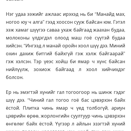
Нэг удаа ээжийг ажлаас ирэхэд нь би “Манайд мах,
ногоо юу ч алга” гээд хоосон сууж байсан юм. Гэтэл
ээж хамаг шүүгээ саваа ухаж байгаад жаахан будаа,
молоконы үлдэгдэл олоод маш гоё сүүтэй будаа
хийсэн. “Ингээд л манай оройн хоол шүү дээ. Миний
охин дахиж битгий байхгүй гэж хэлж байгаарай”
гэж хэлсэн. Тэр үеэс хойш би ямар ч хүнс байсан
нийлүүлж, зохиож байгаад л хоол хийчихдэг
болсон.
Ер нь эмэгтэй хүнийг гал тогоогоор нь шинж гэдэг
шүү дээ. “Чиний гал тогоо гоё бас цэвэрхэн байх
ёстой. Плитка чинь ямар ч үед толбогүй, ариун
цэврийн өрөө, жорлонгийн суултуур чинь цэвэрхэн
өнгөлөг байх ёстой. Үүгээр л айлын эзэгтэй хүний