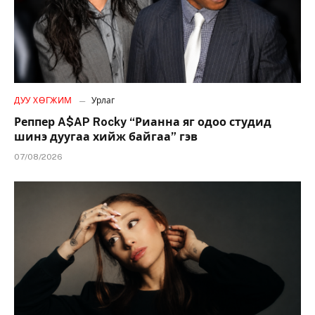
ДУУ ХӨГЖИМ
Урлаг
Реппер A$AP Rocky “Рианна яг одоо студид
шинэ дуугаа хийж байгаа” гэв
07/08/2026