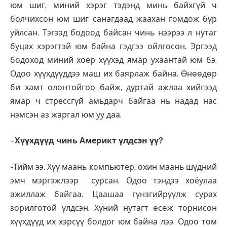
юм шиг, миний хэрэг тэдэнд минь байхгүй ч
болчихсон юм шиг санагдаад жаахан гомдож бүр
уйлсан. Тэгээд бодоод байсан чинь нээрээ л нутаг
буцах хэрэгтэй юм байна гэдгээ ойлгосон. Эргээд
бодоход миний хоёр хүүхэд ямар ухаантай юм бэ.
Одоо хүүхдүүддээ маш их баярлаж байна. Өнөөдөр
би хамт олонтойгоо байж, дуртай ажлаа хийгээд
ямар ч стрессгүй амьдарч байгаа нь надад нас
нэмсэн аз жаргал юм уу даа.
–
Хүүхдүүд чинь Америкт үлдсэн үү?
-Тийм ээ. Хүү маань компьютер, охин маань шүдний
эмч мэргэжлээр сурсан. Одоо тэндээ хоёулаа
ажиллаж байгаа. Цаашаа гүнзгийрүүлж сурах
зорилготой үлдсэн. Хүний нутагт өсөж торнисон
хүүхдүүд их хэрсүү болдог юм байна лээ. Одоо том