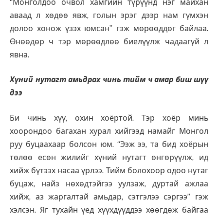
“Монголдоо очвол хамгийн түрүүнд нэг майхан
аваад л хөдөө явж, голын эрэг дээр нам гүмхэн
долоо хонож үзэх юмсан” гэж мөрөөддөг байлаа.
Өнөөдөр ч тэр мөрөөдлөө биелүүлж чадаагүй л
явна.
Хүний нутагт амьдрах чинь тийм ч амар биш шүү
дээ
Би чинь хүү, охин хоёртой. Тэр хоёр минь
хоорондоо багахан хурал хийгээд намайг Монгол
руу буцаахаар болсон юм. “Ээж ээ, та бид хоёрын
төлөө есөн жилийг хүний нутагт өнгөрүүлж, ид
хийж бүтээх насаа үрлээ. Тийм болохоор одоо нутаг
буцаж, найз нөхөдтэйгээ уулзаж, дуртай ажлаа
хийж, аз жаргалтай амьдар, сэтгэлээ сэргээ” гэж
хэлсэн. Яг тухайн үед хүүхдүүддээ хөөгдөж байгаа