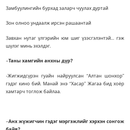
Замбуулингийн бурхад заларч чуулах дуртай
Зон олноо ундаалж ирсэн рашаантай
Завхан нутаг үлгэрийн юм шиг үзэсгэлэнтэй… гэж
шүлэг минь эхэлдэг.
–
Таны хамгийн анхны дүр?
-Жигжидсүрэн гуайн найруулсан “Алтан шонхор”
гэдэг кино бий. Манай энэ “Хасар” Жагаа бид хоёр
хамтарч тоглож байлаа.
–
Анх жүжигчин гэдэг мэргэжлийг хэрхэн сонгож
байв?