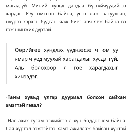
магадгүй. Миний хувьд дандаа бүсгүйчүүдийгээ
хардаг. Юу өмссөн байна, үсээ яаж засуулсан,
нүүрээ хэрхэн будсан, яаж биеэ авч явж байна вэ
гэж шинжих дуртай.
Өөрийгөө хүндлэх үүднээсээ ч юм уу
ямар ч үед муухай харагдахыг хүсдэггүй.
Аль болохоор л гоё харагдахыг
хичээдэг.
-Таны хувьд үлгэр дууриал болсон сайхан
эмэгтэй гэвэл?
-Нас ахих тусам ээжийгээ л хүн боддог юм байна.
Сая хүртэл ээжтэйгээ хамт ажиллаж байсан хүнтэй