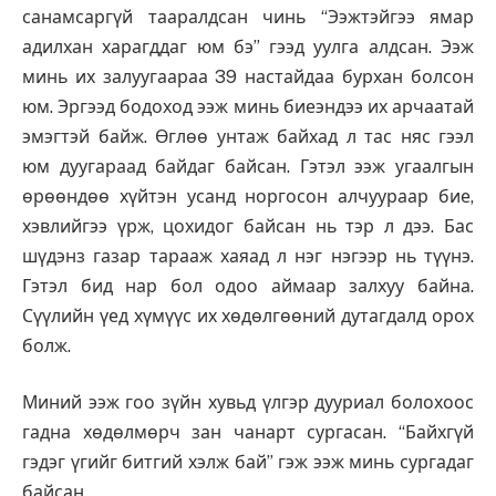
санамсаргүй тааралдсан чинь “Ээжтэйгээ ямар
адилхан харагддаг юм бэ” гээд уулга алдсан. Ээж
минь их залуугаараа 39 настайдаа бурхан болсон
юм. Эргээд бодоход ээж минь биеэндээ их арчаатай
эмэгтэй байж. Өглөө унтаж байхад л тас няс гээл
юм дуугараад байдаг байсан. Гэтэл ээж угаалгын
өрөөндөө хүйтэн усанд норгосон алчуураар бие,
хэвлийгээ үрж, цохидог байсан нь тэр л дээ. Бас
шүдэнз газар тарааж хаяад л нэг нэгээр нь түүнэ.
Гэтэл бид нар бол одоо аймаар залхуу байна.
Сүүлийн үед хүмүүс их хөдөлгөөний дутагдалд орох
болж.
Миний ээж гоо зүйн хувьд үлгэр дууриал болохоос
гадна хөдөлмөрч зан чанарт сургасан. “Байхгүй
гэдэг үгийг битгий хэлж бай” гэж ээж минь сургадаг
байсан.