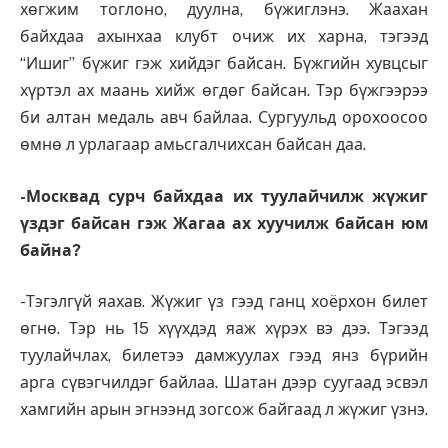
хөгжим тоглоно, дуулна, бүжиглэнэ. Жаахан
байхдаа ахынхаа клубт очиж их харна, тэгээд
“Ишиг” бүжиг гэж хийдэг байсан. Бүжгийн хувцсыг
хүртэл ах маань хийж өгдөг байсан. Тэр бүжгээрээ
би алтан медаль авч байлаа. Сургуульд орохоосоо
өмнө л урлагаар амьсгалчихсан байсан даа.
-Москвад сурч байхдаа их туулайчилж жүжиг
үздэг байсан гэж Жагаа ах хуучилж байсан юм
байна?
-Тэгэлгүй яахав. Жүжиг үз гээд ганц хоёрхон билет
өгнө. Тэр нь 15 хүүхдэд яаж хүрэх вэ дээ. Тэгээд
туулайчлах, билетээ дамжуулах гээд янз бүрийн
арга сүвэгчилдэг байлаа. Шатан дээр суугаад эсвэл
хамгийн арын эгнээнд зогсож байгаад л жүжиг үзнэ.