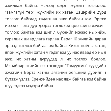
ажиллаж байна. Нэлээд хэдэн жүжигт тоглолоо.
“Тамгагүй төр” жүжгийн их хатан Цэцэрийн дүрд
тоглож байгаад гадагшаа явж байсан юм. Эргэж
ирээд яг энэ дүр дээрээ тоглоход цоо шинэ жүжигт
тоглож байгаа юм шиг л бүхнийг эхнээс нь хийж,
суралцах шаардлага гарлаа. Бараг 10 жилийн дараа
эргээд тоглож байгаа юм байна. Кихот ноёны хатан,
япон жүжгийн хатан ч гэдэг юм уу нас яваад ер нь л
ээж, их хатны дүрүүдэд л их тоглох боллоо.
Мэндбаяр эгчийнхээ тоглодог “Тэмүүжин” хүүхдийн
жүжгийн Бөртэ хатны аягачин хөгшний дүрийг ч
бүтээж үзлээ. Ерөнхийдөө нас явж байгаа юм байна
шүү гэдгээ мэдэрч байна.