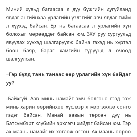
Миний хувьд багаасаа л дуу бүжгийн дугуйланд
явдаг ангийнхаа урлагийн үзлэгийг авч явдаг тийм
л хүүхэд байсан. Ер нь багаасаа л урлагийн хүн
болохыг мөрөөддөг байсан юм. ЗХУ руу сургуульд
явуулах хүүхэд шалгаруулж байна гэхэд нь хүртэл
бөөн баяр, бараг хамгийн түрүүнд л очоод
шалгуулсан.
–
Гэр бүлд тань танаас өөр урлагийн хүн байдаг
уу?
-Байхгүй. Аав минь намайг эмч болгоно гээд ээж
минь харин өөрийнхөө хүслээр л мэргэжлээ сонго
гэдэг байсан. Манай аавын төрсөн дүү нь
Батсүмбэрт клубийн эрхлэгч хийдэг байсан юм. Тэр
ах маань намайг их хөглөж өгсөн. Ах маань өөрөө