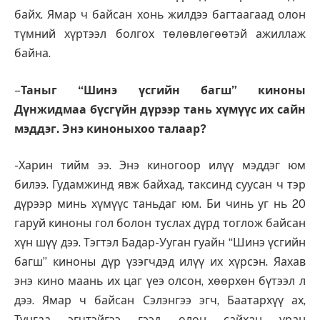
байх. Ямар ч байсан хонь жилдээ багтаагаад олон
түмний хүртээл болгох төлөвлөгөөтэй ажиллаж
байна.
–
Таныг “Шинэ үсгийн багш” киноны
Дүнжидмаа бүсгүйн дүрээр тань хүмүүс их сайн
мэддэг. Энэ киноныхоо талаар?
-Харин тийм ээ. Энэ киногоор илүү мэддэг юм
билээ. Гудамжинд явж байхад, таксинд суусан ч тэр
дүрээр минь хүмүүс таньдаг юм. Би чинь уг нь 20
гаруй киноны гол болон туслах дүрд тоглож байсан
хүн шүү дээ. Тэгтэл Бадар-Ууган гуайн “Шинэ үсгийн
багш” киноны дүр үзэгчдэд илүү их хүрсэн. Яахав
энэ кино маань их цаг үеэ олсон, хөөрхөн бүтээл л
дээ. Ямар ч байсан Сэлэнгээ эгч, Баатархүү ах,
Тунгаа эгчтэйгээ гээд олон сайхан уран