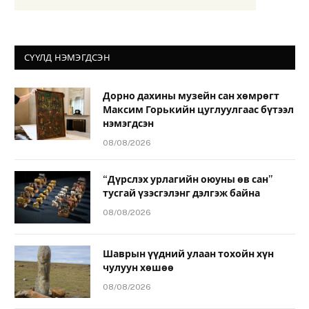
СҮҮЛД НЭМЭГДСЭН
Дорно дахины музейн сан хөмрөгт
Максим Горькийн цуглуулгаас бүтээл
нэмэгдсэн
08/08/2026
“Дүрслэх урлагийн оюуны өв сан”
тусгай үзэсгэлэнг дэлгэж байна
08/08/2026
Шаврын үүдний улаан тохойн хүн
чулуун хөшөө
08/08/2026