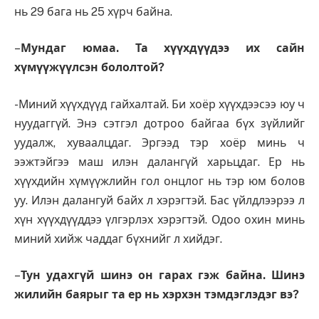
нь 29 бага нь 25 хүрч байна.
–
Мундаг юмаа. Та хүүхдүүдээ их сайн
хүмүүжүүлсэн бололтой?
-Миний хүүхдүүд гайхалтай. Би хоёр хүүхдээсээ юу ч
нуудаггүй. Энэ сэтгэл дотроо байгаа бүх зүйлийг
уудалж, хуваалцдаг. Эргээд тэр хоёр минь ч
ээжтэйгээ маш илэн далангүй харьцдаг. Ер нь
хүүхдийн хүмүүжлийн гол онцлог нь тэр юм болов
уу. Илэн далангуй байх л хэрэгтэй. Бас үйлдлээрээ л
хүн хүүхдүүддээ үлгэрлэх хэрэгтэй. Одоо охин минь
миний хийж чаддаг бүхнийг л хийдэг.
–
Тун удахгүй шинэ он гарах гэж байна. Шинэ
жилийн баярыг та ер нь хэрхэн тэмдэглэдэг вэ?