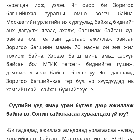
хүрэлцэн ирж, үзлээ. Яг одоо би Зоригоо
багшийнхаа зурагны өмнө зогсч байна.
Москвагийн урлагийн их сургуульд байхад биднийг
анх дагуулж яваад ахалж, багшилж байсан хүн
байгаа юм. Театрын даргаар ажиллаж байсан
Зоригоо багшийн маань 70 насны ой энэ жил
тохиож байна. Хэрвээ багш минь амьд сэрүүн
байсан бол МГИК төгсөгч биднийгээ түшиж,
дэмжиж л явах байсан болов уу. Энэ дашрамд
Зоригоо багшийнхаа гэр бүл, үр хүүхдүүдэд нь
хамгийн сайн сайхан бүхнийг хүсье.
–
Сүүлийн үед ямар уран бүтээл дээр ажиллаж
байна вэ. Сонин сайхнаасаа хуваалцахгүй юу?
-Би гадаадад ажиллаж амьдраад урлагаасаа нэлээд
хөндийрсөн байсан. Монголдоо ирээд УДЭТ-таа