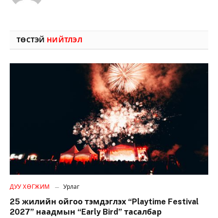
ТӨСТЭЙ
НИЙТЛЭЛ
ДУУ ХӨГЖИМ
Урлаг
25 жилийн ойгоо тэмдэглэх “Playtime Festival
2027” наадмын “Early Bird” тасалбар