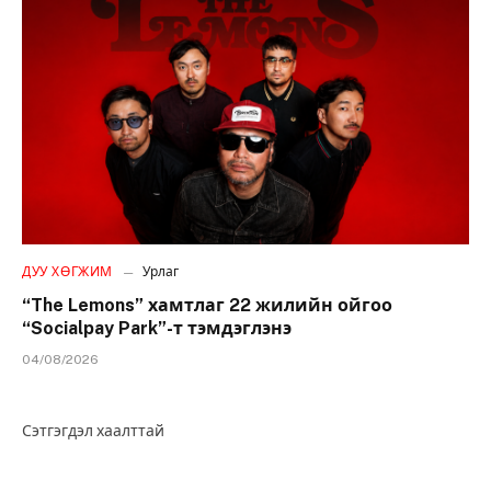
ДУУ ХӨГЖИМ
Урлаг
“The Lemons” хамтлаг 22 жилийн ойгоо
“Socialpay Park”-т тэмдэглэнэ
04/08/2026
Сэтгэгдэл хаалттай