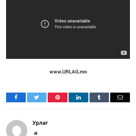
www.URLAG.mn
Facebook
Twitter
Pinterest
LinkedIn
Tumblr
Имэйл
Урлаг
Вэбсайт