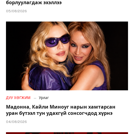
борлуулагдаж эхэллээ
05/08/2026
ДУУ ХӨГЖИМ
Урлаг
Мадонна, Кайли Миноуг нарын хамтарсан
уран бүтээл тун удахгүй сонсогчдод хүрнэ
04/08/2026