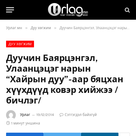
»
»
Урлаг.мн
Дуу хөгжим
Дуучин Баярцэнгэл, Улаанцэцэг нарын “Хайрын дуу”-аар бяцхан хүүхдүүд ковэр хийжээ /бичлэг/
ДУУ ХӨГЖИМ
Дуучин Баярцэнгэл,
Улаанцэцэг нарын
“Хайрын дуу”-аар бяцхан
хүүхдүүд ковэр хийжээ /
бичлэг/
Урлаг
19/12/2014
Сэтгэгдэл байхгүй
1 минут уншина