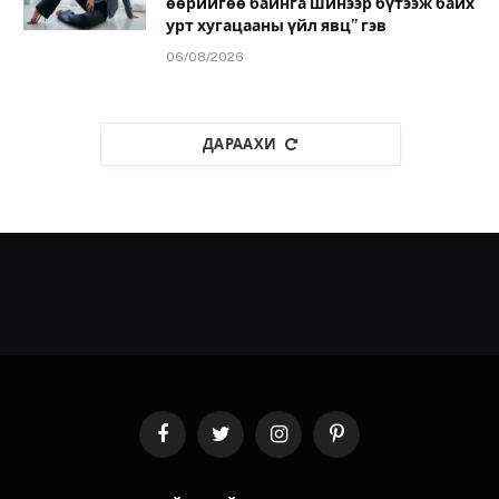
өөрийгөө байнга шинээр бүтээж байх
урт хугацааны үйл явц” гэв
06/08/2026
ДАРААХИ
Facebook
Twitter
Instagram
Pinterest