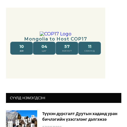
СҮҮЛД НЭМЭГДСЭН
Түүхэн дурсгалт Дуутын хаданд уран
бичлэгийн үзэсгэлэнг дэлгэжээ