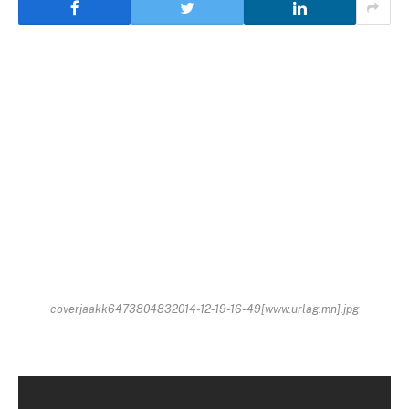
coverjaakk6473804832014-12-19-16-49[www.urlag.mn].jpg