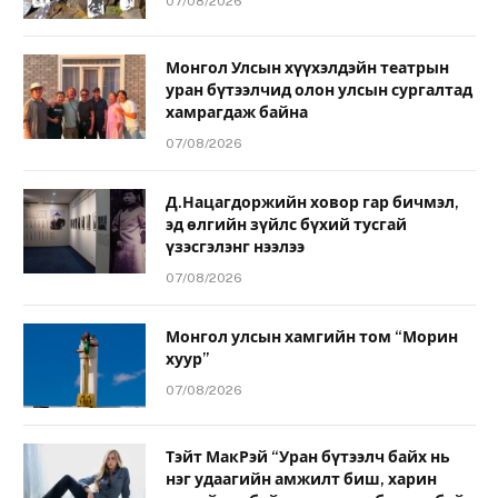
07/08/2026
Монгол Улсын хүүхэлдэйн театрын
уран бүтээлчид олон улсын сургалтад
хамрагдаж байна
07/08/2026
Д.Нацагдоржийн ховор гар бичмэл,
эд өлгийн зүйлс бүхий тусгай
үзэсгэлэнг нээлээ
07/08/2026
Монгол улсын хамгийн том “Морин
хуур”
07/08/2026
Тэйт МакРэй “Уран бүтээлч байх нь
нэг удаагийн амжилт биш, харин