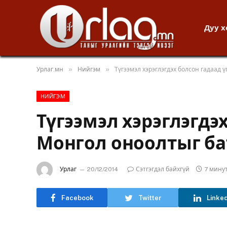
Дуу 
»
»
Урлаг.мн
Нийгэм
Түгээмэл хэрэглэгдэх болсон гадаад
НИЙГЭМ
Түгээмэл хэрэглэгдэ
Монгол оноолтыг ба
Урлаг
20/12/2014
Сэтгэгдэл байхгүй
7 мину
Facebook
Twitter
Linke