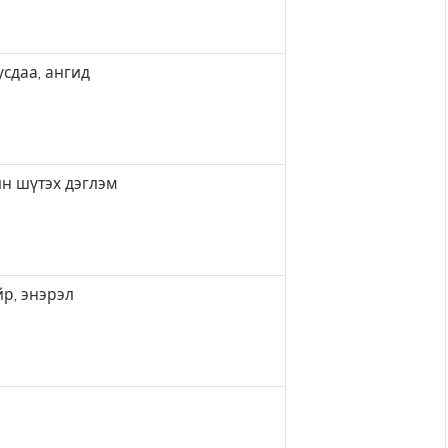
усдаа, ангид
ин шүтэх дэглэм
йр, энэрэл