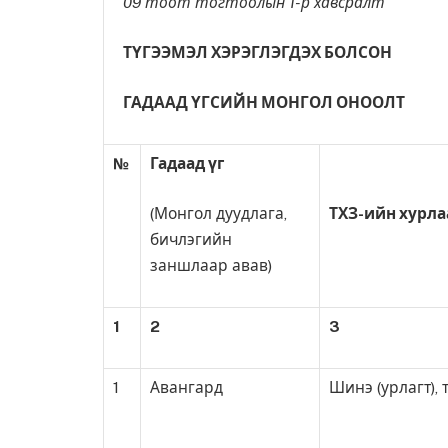
09 тоот тогтоолын 1-р хавсралт
ТҮГЭЭМЭЛ ХЭРЭГЛЭГДЭХ БОЛСОН
ГАДААД ҮГСИЙН МОНГОЛ ОНООЛТ
№
Гадаад үг
(Монгол дуудлага,
ТХЗ-ийн хурла
бичлэгийн
заншлаар авав)
1
2
3
1
Авангард
Шинэ (урлагт), 