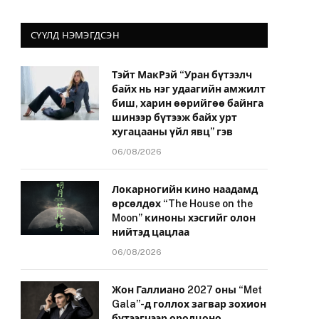
СҮҮЛД НЭМЭГДСЭН
Тэйт МакРэй “Уран бүтээлч
байх нь нэг удаагийн амжилт
биш, харин өөрийгөө байнга
шинээр бүтээж байх урт
хугацааны үйл явц” гэв
06/08/2026
Локарногийн кино наадамд
өрсөлдөх “The House on the
Moon” киноны хэсгийг олон
нийтэд цацлаа
06/08/2026
Жон Галлиано 2027 оны “Met
Gala”-д голлох загвар зохион
бүтээгчээр оролцоно