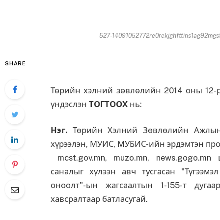
527-14091052772re0rekjghfttins1ag92mgs
SHARE
Төрийн хэлний зөвлөлийн 2014 оны 12-р
үндэслэн
ТОГТООХ
нь:
Нэг.
Төрийн Хэлний Зөвлөлийн Ажлын 
хүрээлэн, МУИС, МУБИС-ийн эрдэмтэн про
mcst.gov.mn, muzo.mn, news.gogo.mn 
саналыг хүлээн авч тусгасан "Түгээмэ
оноолт"-ын жагсаалтын 1-155-т дуга
хавсралтаар батласугай.