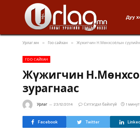
Дуу 
»
»
Урлаг.мн
Гоо сайхан
Жүжигчин Н.Мөнхсоёлын сүүлийн
ГОО САЙХАН
Жүжигчин Н.Мөнхсо
зурагнаас
Урлаг
23/12/2014
Сэтгэгдэл байхгүй
1 мину
Facebook
Twitter
Linke