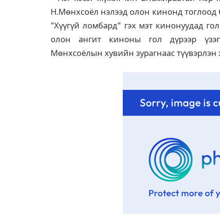
Н.Мөнхсоёл нэлээд олон кинонд тоглоод б
"Хүүгүй ломбард" гэх мэт кинонуудад го
олон ангит киноны гол дүрээр үзэг
Мөнхсоёлын хувийн зурагнаас түүвэрлэн 