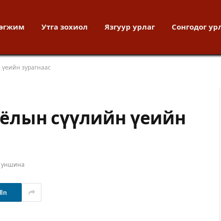
хөгжим
Утга зохиол
Язгуур урлаг
Сонгодог ур
 үеийн зурагнаас
ёлын сүүлийн үеийн
т уншина
dIn