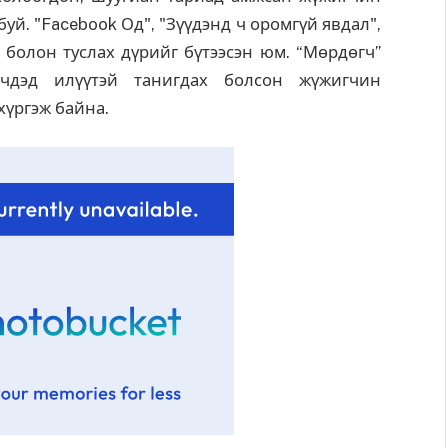
уй. "Facebook Од", "Зүүдэнд ч оромгүй явдал",
л болон туслах дүрийг бүтээсэн юм. “Мөрдөгч”
чдэд илүүтэй танигдах болсон жүжигчин
хүргэж байна.