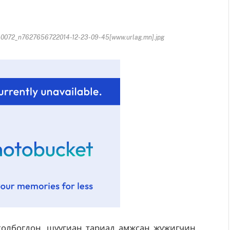
072_n7627656722014-12-23-09-45[www.urlag.mn].jpg
холбогдон, шуугиан тариад амжсан жүжигчин