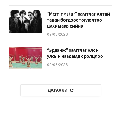
“Mxrningstar” хамтлаг Алтай
таван богдоос тоглолтоо
цахимаар хийнэ
09/08/2026
“Эрдэнэс” хамтлаг олон
улсын наадамд оролцлоо
09/08/2026
ДАРААХИ