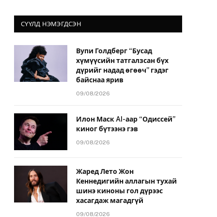
СҮҮЛД НЭМЭГДСЭН
Вупи Голдберг “Бусад
хүмүүсийн татгалзсан бүх
дүрийг надад өгөөч” гэдэг
байснаа ярив
09/08/2026
Илон Маск AI-аар “Одиссей”
киног бүтээнэ гэв
09/08/2026
Жаред Лето Жон
Кеннедигийн аллагын тухай
шинэ киноны гол дүрээс
хасагдаж магадгүй
09/08/2026