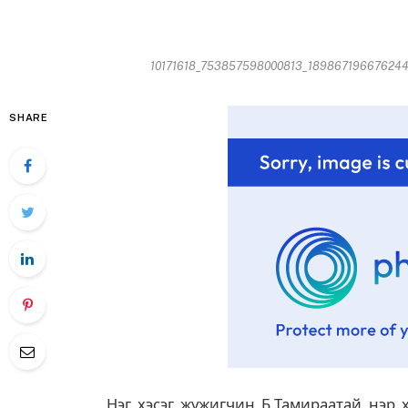
10171618_753857598000813_1898671966762440
SHARE
Нэг хэсэг жүжигчин Б.Тамираатай нэр 