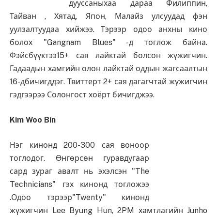
дууссаныхаа дараа Филиппин,
Тайван , Хятад, Япон, Малайз улсуудад фэн
уулзалтуудаа хийжээ. Тэрээр одоо анхны кино
болох "Gangnam Blues" -д тоглож байна.
Фэйсбүүктээ15+ сая лайктай болсон жүжигчин.
Гадаадын хамгийн олон лайктай оддын жагсаалтын
16-дбичигддэг. Твиттерт 2+ сая дагагчтай жүжигчин
гэдгээрээ Солонгост хоёрт бичигджээ.
Kim Woo Bin
Нэг кинонд 200-300 сая воноор
тоглодог. Өнгөрсөн гуравдугаар
сард зураг авалт нь эхэлсэн "The
Technicians" гэх кинонд тогложээ
.Одоо тэрээр"Twenty" кинонд
жүжигчин Lee Byung Hun, 2PM хамтлагийн Junho