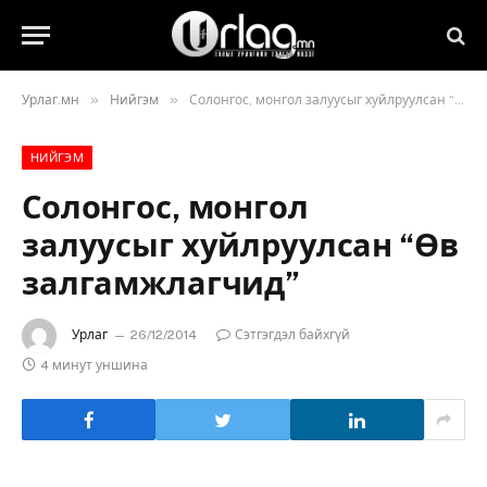
»
»
Урлаг.мн
Нийгэм
Солонгос, монгол залуусыг хуйлруулсан “Өв залгамжлагчид”
НИЙГЭМ
Солонгос, монгол
залуусыг хуйлруулсан “Өв
залгамжлагчид”
Урлаг
26/12/2014
Сэтгэгдэл байхгүй
4 минут уншина