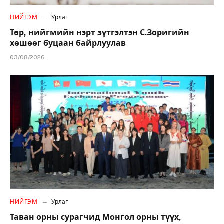
НИЙГЭМ
Урлаг
Төр, нийгмийн нэрт зүтгэлтэн С.Зоригийн
хөшөөг буцаан байрлуулав
03/08/2026
НИЙГЭМ
Урлаг
Таван орны сурагчид Монгол орны түүх,