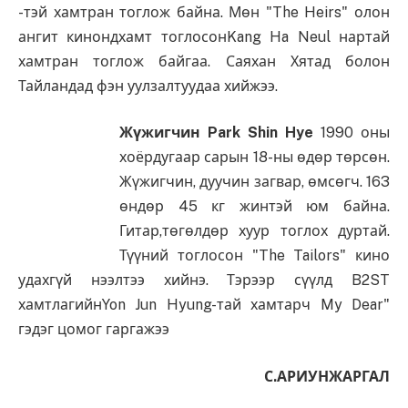
-тэй хамтран тоглож байна. Мөн "The Heirs" олон
ангит кинондхамт тоглосонKang Ha Neul нартай
хамтран тоглож байгаа. Саяхан Хятад болон
Тайландад фэн уулзалтуудаа хийжээ.
Жүжигчин Park Shin Hye
1990 оны
хоёрдугаар сарын 18-ны өдөр төрсөн.
Жүжигчин, дуучин загвар, өмсөгч. 163
өндөр 45 кг жинтэй юм байна.
Гитар,төгөлдөр хуур тоглох дуртай.
Түүний тоглосон "The Tailors" кино
удахгүй нээлтээ хийнэ. Тэрээр сүүлд B2ST
хамтлагийнYon Jun Hyung-тай хамтарч My Dear"
гэдэг цомог гаргажээ
С.АРИУНЖАРГАЛ