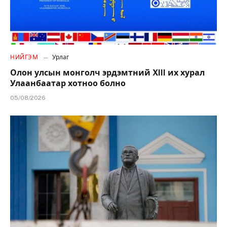
НИЙГЭМ
Урлаг
Олон улсын монголч эрдэмтний XIII их хурал
Улаанбаатар хотноо болно
05/08/2026