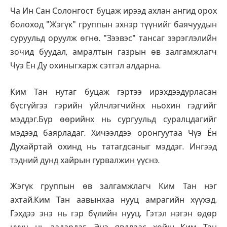
Ча Ин Сан Солонгост буцаж ирээд ахлан ангид орох
болоход "Жэгүк" группын эхнэр түүнийг баячуудын
суруульд оруулж өгнө. "Зээвэс" тансаг зэрэглэлийн
зочид буудал, амралтын газрын өв залгамжлагч
Чүэ Ён Ду охиныгхарж сэтгэл алдарна.
Ким Тан нутаг буцаж гэртээ ирэхдээдурласан
бүсгүйгээ гэрийн үйлчлэгчийнх ньохин гэдгийг
мэддэг.Бүр өөрийнх нь сургуульд суралцдагийг
мэдээд баярладаг. Хичээлдээ оронгуутаа Чүэ Ён
Духайртай охинд нь татагдсаныг мэддэг. Ингээд
тэдний дунд хайрын гурвалжин үүснэ.
Жэгүк группын өв залгамжлагч Ким Тан нэг
ахтай.Ким Тан аавынхаа нууц амрагийн хүүхэд.
Гэхдээ энэ нь гэр бүлийн нууц. Гэтэл нэгэн өдөр