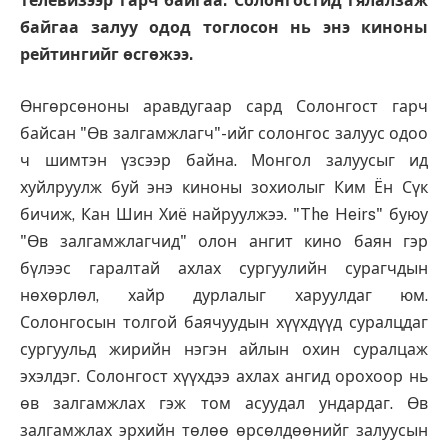
телевизээр гарч байгаа. Солонгостид гялалзаж
байгаа залуу одод тоглосон нь энэ киноны
рейтингийг өсгөжээ.
Өнгөрсөноны аравдугаар сард Солонгост гарч
байсан "Өв залгамжлагч"-ийг солонгос залуус одоо
ч шимтэн үзсээр байна. Монгол залуусыг ид
хуйлруулж буй энэ киноны зохиолыг Ким Ён Сүк
бичиж, Кан Шин Хиё найруулжээ. "The Heirs" буюу
"Өв залгамжлагчид" олон ангит кино баян гэр
бүлээс гаралтай ахлах сургуулийн сурагчдын
нөхөрлөл, хайр дурлалыг харуулдаг юм.
Солонгосын толгой баячуудын хүүхдүүд суралцдаг
сургуульд жирийн нэгэн айлын охин суралцаж
эхэлдэг. Солонгост хүүхдээ ахлах ангид орохоор нь
өв залгамжлах гэж том асуудал ундардаг. Өв
залгамжлах эрхийн төлөө өрсөлдөөнийг залуусын