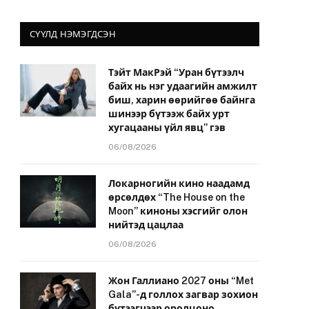
СҮҮЛД НЭМЭГДСЭН
Тэйт МакРэй “Уран бүтээлч
байх нь нэг удаагийн амжилт
биш, харин өөрийгөө байнга
шинээр бүтээж байх урт
хугацааны үйл явц” гэв
06/08/2026
Локарногийн кино наадамд
өрсөлдөх “The House on the
Moon” киноны хэсгийг олон
нийтэд цацлаа
06/08/2026
Жон Галлиано 2027 оны “Met
Gala”-д голлох загвар зохион
бүтээгчээр оролцоно