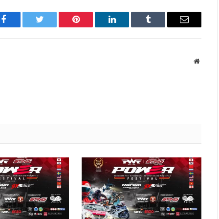
Facebook
Twitter
Pinterest
LinkedIn
Tumblr
Имэйл
Вэбса