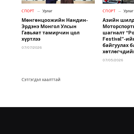
СПОРТ
Урлаг
СПОРТ
Урлаг
Мөнгөнцоожийн Нандин-
Азийн шилд
Эрдэнэ Монгол Улсын
Моторспорт
Гавьяат тамирчин цол
шагналт “Po
хүртлээ
Festival”-и
байгуулах б
07/07/2026
хөтлөгчдий
07/05/2026
Сэтгэгдэл хаалттай