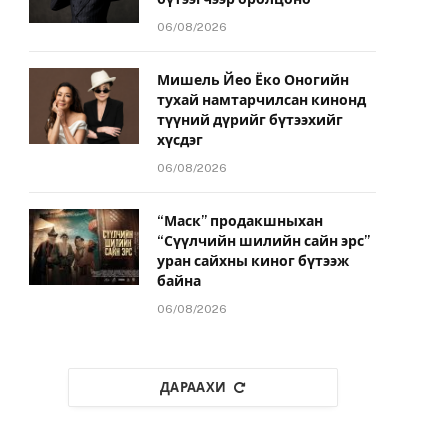
06/08/2026
Мишель Йео Ёко Оногийн
тухай намтарчилсан кинонд
түүний дүрийг бүтээхийг
хүсдэг
06/08/2026
“Маск” продакшныхан
“Сүүлчийн шилийн сайн эрс”
уран сайхны киног бүтээж
байна
06/08/2026
ДАРААХИ