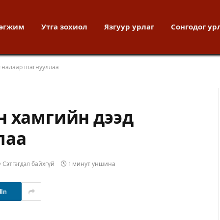
хөгжим
Утга зохиол
Язгуур урлаг
Сонгодог ур
агналаар шагнууллаа
н хамгийн дээд
лаа
Сэтгэгдэл байхгүй
1 минут уншина
dIn