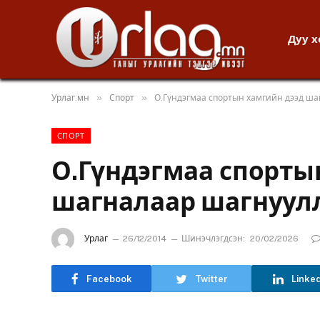
Дуу 
»
»
Урлаг.мн
Спорт
О.Гүндэгмаа спортын хамгийн дээд ш
СПОРТ
О.Гүндэгмаа спорты
шагналаар шагнуул
Урлаг
26/12/2014
Шинэчлэгдсэн:
20/02/2026
Facebook
Twitter
Linke