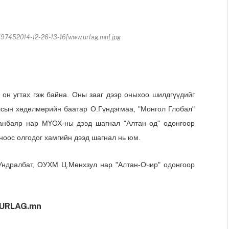
7452014-12-26-13-16[www.urlag.mn].jpg
он угтах гэж байна. Оны зааг дээр оныхоо шилдгүүдийг
лсын хөдөлмөрийн баатар О.Гүндэгмаа, "Монгол Глобал"
анбаяр нар МҮОХ-ны дээд шагнал "Алтан од" одонгоор
ноос олгодог хамгийн дээд шагнал нь юм.
Ундралбат, ОУХМ Ц.Мөнхзул нар "Алтан-Очир" одонгоор
URLAG.mn