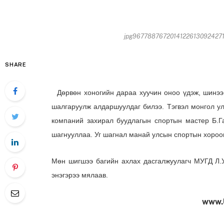
jpg967788767201412261309242719
SHARE
Дөрвөн хоногийн дараа хуучин оноо үдэж, шинээ 
шалгаруулж алдаршуулдаг билээ. Тэгвэл монгол у
компаний захирал буудлагын спортын мастер Б.Г
шагнууллаа. Уг шагнал манай улсын спортын хороо
Мөн шигшээ багийн ахлах дасгалжуулагч МУГД Л.
энэгэрээ мялаав.
www.