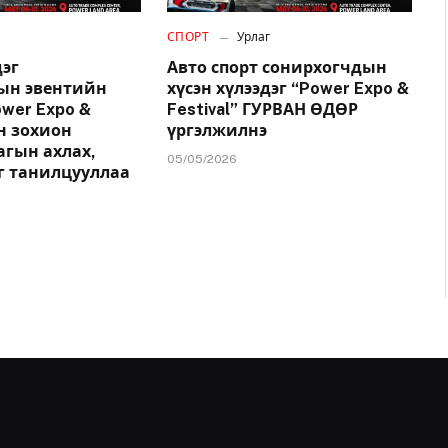
СПОРТ
Урлаг
эг
Авто спорт сонирхогчдын
ын эвентийн
хүсэн хүлээдэг “Power Expo &
wer Expo &
Festival” ГУРВАН ӨДӨР
йн зохион
үргэлжилнэ
агын ахлах,
05/05/2026
г танилцууллаа