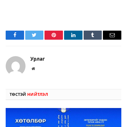
Facebook
Twitter
Pinterest
LinkedIn
Tumblr
Имэйл
Урлаг
Вэбсайт
ТӨСТЭЙ
НИЙТЛЭЛ