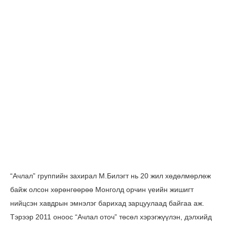
“Ачлал” группийн захирал М.Билэгт нь 20 жил хөдөлмөрлөж
байж олсон хөрөнгөөрөө Монголд орчин үеийн жишигт
нийцсэн хавдрын эмнэлэг барихад зарцуулаад байгаа аж.
Тэрээр 2011 оноос “Ачлал оточ” төсөл хэрэгжүүлэн, дэлхийд