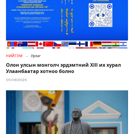
НИЙГЭМ
Урлаг
Олон улсын монголч эрдэмтний XIII их хурал
Улаанбаатар хотноо болно
05/08/2026