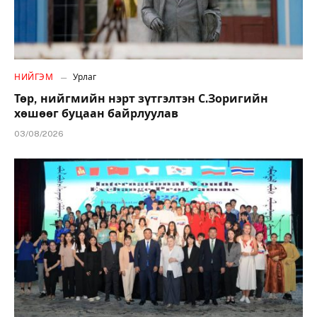
НИЙГЭМ
Урлаг
Төр, нийгмийн нэрт зүтгэлтэн С.Зоригийн
хөшөөг буцаан байрлуулав
03/08/2026