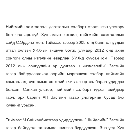
Нийгмийн хамгаалал, даатгалын салбарт мэргэшсэн улстөрч
бол яах аргагүй Хүн амын хөгжил, нийгмийн хамгааллын
сайд С.Эрдэнэ мөн. Тиймээс тэрээр 2008 онд баянголчуудын
итгэл хүлээн УИХ-ын гишүүн болж, улмаар 2012 онд ахин
сонгогч олны итгэлийн өвөрлөн УИХ-д суусан юм. Тэрээр
2012 оны сонгуулийн үр дүнгээр “шинэчлэлийн” Засгийн
газар байгуулагдахад өөрийн мэргэшсэн салбар нийгмийн
хамгаалал, хүн амын хөгжлийн чиглэлээр салбараа удирдах
болсон. Саяхан улстөр, нийгмийн салбарт түүхэн шийдвэр
гарч, эрх баригч АН Засгийн газар улстөрийн бусад бүх
хүчнийг урьсан.
Тиймээс Ч.Сайханбилэгээр удирдуулсан “Шийдлийн” Засгийн
газар байгуулж, танхимаа шинээр бүрдүүлсэн. Энэ үед Хүн