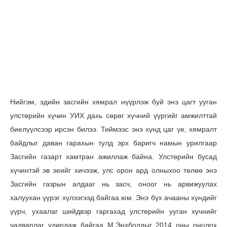
Нийгэм, эдийн засгийн хямрал нүүрлэж буй энэ цагт ууган
улстөрийн хүчин УИХ дахь сөрөг хүчний үүргийг амжилттай
биелүүлсээр ирсэн билээ. Тиймээс энэ хүнд цаг үе, хямралт
байдлыг даван гарахын тулд эрх баригч намын урилгаар
Засгийн газарт хамтран ажиллаж байна. Улстөрийн бусад
хүчинтэй эв эеийг хичээж, улс орон ард олныхоо төлөө энэ
Засгийн газрын алдааг нь засч, оноог нь арвижуулах
халуухан үүрэг хүлээгээд байгаа юм. Энэ бүх ачааны хүндийг
үүрч, ухаалаг шийдвэр гаргахад улстөрийн ууган хүчнийг
чадварлаг удирдаж байгаа М.Энхболдыг 2014 оны онцлох