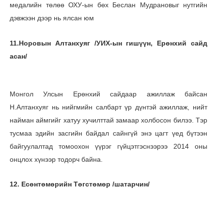
медалийн төлөө ОХУ-ын бөх Беслан Мудрановыг нутгийн
дэвжээн дээр нь ялсан юм
11.Норовын Алтанхуяг /УИХ-ын гишүүн, Ерөнхий сайд
асан/
Монгол Улсын Ерөнхий сайдаар ажиллаж байсан
Н.Алтанхуяг нь нийгмийн салбарт үр дүнтэй ажиллаж, нийт
найман аймгийг хатуу хучилттай замаар холбосон билээ. Тэр
тусмаа эдийн засгийн байдал сайнгүй энэ цагт үед бүтээн
байгуулалтад томоохон үүрэг гүйцэтгэснээрээ 2014 оны
онцлох хүнээр тодорч байна.
12. Есөнтөмөрийн Төгстөмөр /шатарчин/