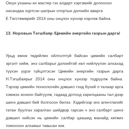
Оюун ухааны их мастер гэх алдарт хэргэмийг долоохон
насандаа хүртсэн шатрын спортын дэлхийн аварга
Е.Төгстөмөрийг 2014 оны онцлох хүнээр нэрлэж байна.
13. Норовын Тэгшбаяр /Цөмийн энергийн газрын дарга/
Урьд өмнө төдийлөн ойлголтгүй байсан цөмийн салбарт
эргэлт хийж, энэ салбарыг дэлхийтэй хөл нийлүүлэн алхахад
түүхэн үүрэг гүйцэтгэсэн Цөмийн энергийн газрын дарга
Н.Тэгшбаярыг 2014 оны онцлох хүнээр тодруулж байна.
Тэрээр цөмийн технологийн дэвшил гээд бүхий л талаар арга
хэмжээ зохион байгуулж, гадаад дотоод харилцааны тал дээр
шинэ дэвшил бий болгосон билээ. Хэдийгээр энэ агентлагийг
татан буулгах харалган шийдвэр гарсан ч энэ салбарт шинэ
дэвшил хийсэн нь цөмийн салбар цаашид манайд хөгжих
томоохон алхамыг тавьсан юм.