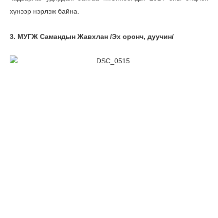
хүнээр нэрлэж байна.
3. МУГЖ Самандын Жавхлан /Эх оронч, дуучин/