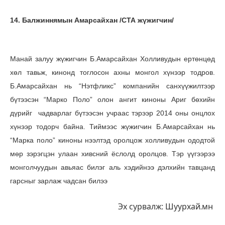
14. Балжиннямын Амарсайхан /СТА жүжигчин/
Манай залуу жүжигчин Б.Амарсайхан Холливудын ертөнцөд
хөл тавьж, кинонд тоглосон ахны монгол хүнээр тодров.
Б.Амарсайхан нь “Нэтфликс” компанийн санхүүжилтээр
бүтээсэн “Марко Поло” олон ангит киноны Ариг бөхийн
дүрийг чадварлаг бүтээсэн учраас тэрээр 2014 оны онцлох
хүнээр тодорч байна. Тиймээс жүжигчин Б.Амарсайхан нь
“Марка поло” киноны нээлтэд оролцож холливудын ододтой
мөр зэрэгцэн улаан хивсний ёслолд оролцов. Тэр үүгээрээ
монголчуудын авьяас билэг аль хэдийнээ дэлхийн тавцанд
гарсныг зарлаж чадсан билээ
Эх сурвалж: Шуурхай.мн