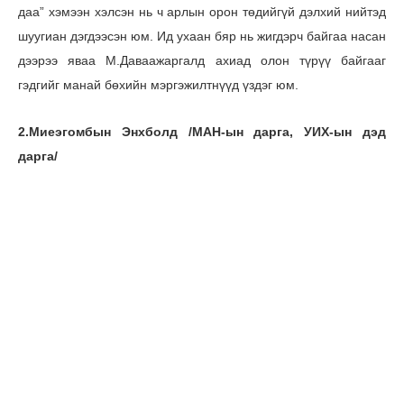
даа” хэмээн хэлсэн нь ч арлын орон төдийгүй дэлхий нийтэд
шуугиан дэгдээсэн юм. Ид ухаан бяр нь жигдэрч байгаа насан
дээрээ яваа М.Даваажаргалд ахиад олон түрүү байгааг
гэдгийг манай бөхийн мэргэжилтнүүд үздэг юм.
2.Миеэгомбын Энхболд /МАН-ын дарга, УИХ-ын дэд
дарга/