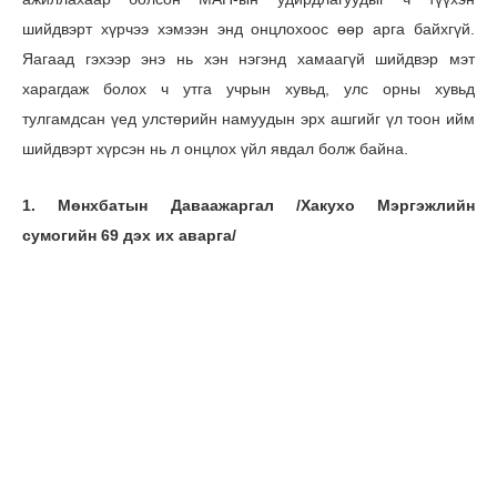
шийдвэрт хүрчээ хэмээн энд онцлохоос өөр арга байхгүй.
Яагаад гэхээр энэ нь хэн нэгэнд хамаагүй шийдвэр мэт
харагдаж болох ч утга учрын хувьд, улс орны хувьд
тулгамдсан үед улстөрийн намуудын эрх ашгийг үл тоон ийм
шийдвэрт хүрсэн нь л онцлох үйл явдал болж байна.
1. Мөнхбатын Даваажаргал /Хакухо Мэргэжлийн
сумогийн 69 дэх их аварга/