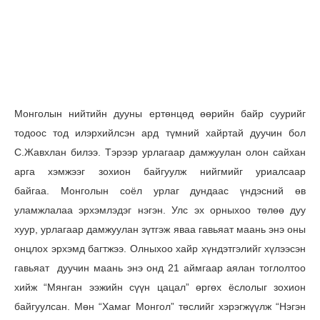
Монголын нийтийн дууны ертөнцөд өөрийн байр суурийг
тодоос тод илэрхийлсэн ард түмний хайртай дуучин бол
С.Жавхлан билээ. Тэрээр урлагаар дамжуулан олон сайхан
арга хэмжээг зохион байгуулж нийгмийг уриалсаар
байгаа. Монголын соёл урлаг дундаас үндэсний өв
уламжлалаа эрхэмлэдэг нэгэн. Улс эх орныхоо төлөө дуу
хуур, урлагаар дамжуулан зүтгэж яваа гавьяат маань энэ оны
онцлох эрхэмд багтжээ. Олныхоо хайр хүндэтгэлийг хүлээсэн
гавьяат дуучин маань энэ онд 21 аймгаар аялан тоглолтоо
хийж “Мянган ээжийн сүүн цацал” өргөх ёслолыг зохион
байгуулсан. Мөн “Хамаг Монгол” төслийг хэрэгжүүлж “Нэгэн