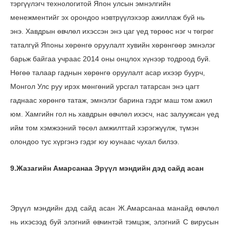
тэргүүлэгч технологитой Япон улсын эмнэлгийн
менежментийг эх орондоо нэвтрүүлэхээр ажиллаж буй нь
энэ. Хавдрын өвчлөл ихэссэн энэ цаг үед төрөөс нэг ч төгрөг
таталгүй Японы хөрөнгө оруулалт хувийн хөрөнгөөр эмнэлэг
барьж байгаа учраас 2014 оны онцлох хүнээр тодроод буй.
Нөгөө талаар гаднын хөрөнгө оруулалт асар ихээр буурч,
Монгол Улс руу ирэх мөнгөний урсгал татарсан энэ цагт
гаднаас хөрөнгө татаж, эмнэлэг барина гэдэг маш том ажил
юм. Хамгийн гол нь хавдрын өвчлөл ихэсч, нас залуужсан үед
ийм том хэмжээний төсөл амжилттай хэрэгжүүлж, түмэн
олондоо тус хүргэнэ гэдэг юу юунаас чухал билээ.
9.Жазагийн Амарсанаа Эрүүл мэндийн дэд сайд асан
Эрүүл мэндийн дэд сайд асан Ж.Амарсанаа манайд өвчлөл
нь ихэсээд буй элэгний өвчинтэй тэмцэж, элэгний С вирусын