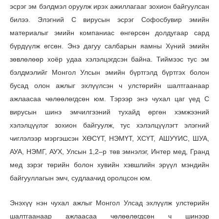
эсрэг эм бэлдмэл оруулж ирэх ажиллагааг зохион байгуулсан
билээ. Элэгний С вирусын эсрэг Софосбувир эмийн
материалыг эмийн компаниас өнгөрсөн долдугаар сард
бүрдүүлж өгсөн. Энэ дагуу салбарын яамны Хүний эмийн
зөвлөлөөр хоёр удаа хэлэлцэгдсэн байна. Тиймээс тус эм
бэлдмэлийг Монгол Улсын эмийн бүртгэлд бүртгэх болон
бусад олон ажлыг эхлүүлсэн ч улстөрийн шалтгаанаар
ажлаасаа чөлөөлөгдсөн юм. Тэрээр энэ чухал цаг үед С
вирусын шинэ эмчилгээний тухайд өргөн хэмжээний
хэлэлцүүлэг зохион байгуулж, тус хэлэлцүүлэгт элэгний
чиглэлээр мэргэшсэн ХӨСҮТ, НЭМҮТ, ХСҮТ, АШУҮИС, ШУА,
АУА, НЭМГ, АУХ, Улсын 1,2–р төв эмнэлэг, Интер мед, Гранд
мед зэрэг төрийн болон хувийн хэвшлийн эрүүл мэндийн
байгууллагын эмч, судлаачид оролцсон юм.
Энэхүү нэн чухал ажлыг Монгол Улсад эхлүүлж улстөрийн
шалтгаанаар ажлаасаа чөлөөлөгдсөн ч шинээр