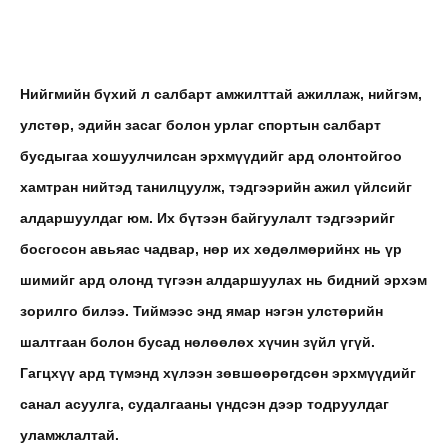
Нийгмийн бүхий л салбарт амжилттай ажиллаж, нийгэм,
улстөр, эдийн засаг болон урлаг спортын салбарт
бусдыгаа хошуулчилсан эрхмүүдийг ард олонтойгоо
хамтран нийтэд танилцуулж, тэдгээрийн ажил үйлсийг
алдаршуулдаг юм. Их бүтээн байгуулалт тэдгээрийг
босгосон авьяас чадвар, нөр их хөдөлмөрийнх нь үр
шимийг ард олонд түгээн алдаршуулах нь бидний эрхэм
зорилго билээ. Тиймээс энд ямар нэгэн улстөрийн
шалтгаан болон бусад нөлөөлөх хүчин зүйл үгүй.
Гагцхүү ард түмэнд хүлээн зөвшөөрөгдсөн эрхмүүдийг
санал асуулга, судалгааны үндсэн дээр тодруулдаг
уламжлалтай.