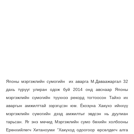
Японы мэргэжлийн сумогийн их аварга М.Даваажаргал 32
дахь түрүүг улиран одож буй 2014 онд авснаар Японы
мэргэжлийн сүмогийн түүхнээ рекорд тогтоосон Тайхо их
аваргын амжилттай зэрэгцсэн юм. Ёкозүна Хакүхо ийнхүү
мэргэжлийн сүмогийн дээд амжилтыг эвдсэн нь дуулиан
тарьсан. Яг энэ мөчид Мэргэжлийн сумо бөхийн холбооны
Ерөнхийлөгч Хитаноуми “Хакүход одоогоор өрсөлдөгч алга