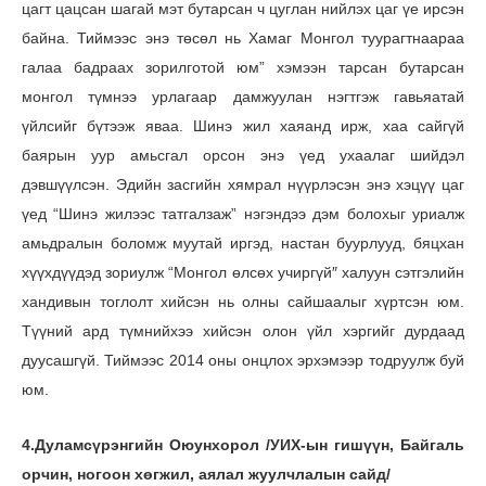
цагт цацсан шагай мэт бутарсан ч цуглан нийлэх цаг үе ирсэн
байна. Тиймээс энэ төсөл нь Хамаг Монгол туурагтнаараа
галаа бадраах зорилготой юм” хэмээн тарсан бутарсан
монгол түмнээ урлагаар дамжуулан нэгтгэж гавьяатай
үйлсийг бүтээж яваа. Шинэ жил хаяанд ирж, хаа сайгүй
баярын уур амьсгал орсон энэ үед ухаалаг шийдэл
дэвшүүлсэн. Эдийн засгийн хямрал нүүрлэсэн энэ хэцүү цаг
үед “Шинэ жилээс татгалзаж” нэгэндээ дэм болохыг уриалж
амьдралын боломж муутай иргэд, настан буурлууд, бяцхан
хүүхдүүдэд зориулж “Монгол өлсөх учиргүй″ халуун сэтгэлийн
хандивын тоглолт хийсэн нь олны сайшаалыг хүртсэн юм.
Түүний ард түмнийхээ хийсэн олон үйл хэргийг дурдаад
дуусашгүй. Тиймээс 2014 оны онцлох эрхэмээр тодруулж буй
юм.
4.Дуламсүрэнгийн Оюунхорол /УИХ-ын гишүүн, Байгаль
орчин, ногоон хөгжил, аялал жуулчлалын сайд/