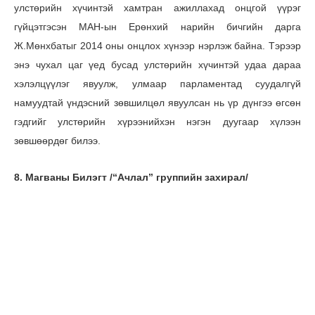
улстөрийн хүчинтэй хамтран ажиллахад онцгой үүрэг
гүйцэтгэсэн МАН-ын Ерөнхий нарийн бичгийн дарга
Ж.Мөнхбатыг 2014 оны онцлох хүнээр нэрлэж байна. Тэрээр
энэ чухал цаг үед бусад улстөрийн хүчинтэй удаа дараа
хэлэлцүүлэг явуулж, улмаар парламентад суудалгүй
намуудтай үндэсний зөвшилцөл явуулсан нь үр дүнгээ өгсөн
гэдгийг улстөрийн хүрээнийхэн нэгэн дуугаар хүлээн
зөвшөөрдөг билээ.
8. Магваны Билэгт /“Ачлал” группийн захирал/