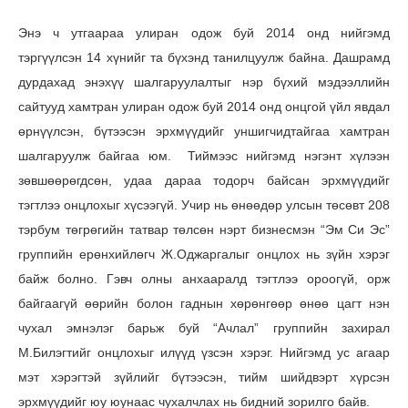
Энэ ч утгаараа улиран одож буй 2014 онд нийгэмд
тэргүүлсэн 14 хүнийг та бүхэнд танилцуулж байна. Дашрамд
дурдахад энэхүү шалгаруулалтыг нэр бүхий мэдээллийн
сайтууд хамтран улиран одож буй 2014 онд онцгой үйл явдал
өрнүүлсэн, бүтээсэн эрхмүүдийг уншигчидтайгаа хамтран
шалгаруулж байгаа юм. Тиймээс нийгэмд нэгэнт хүлээн
зөвшөөрөгдсөн, удаа дараа тодорч байсан эрхмүүдийг
тэгтлээ онцлохыг хүсээгүй. Учир нь өнөөдөр улсын төсөвт 208
тэрбум төгрөгийн татвар төлсөн нэрт бизнесмэн “Эм Си Эс”
группийн ерөнхийлөгч Ж.Оджаргалыг онцлох нь зүйн хэрэг
байж болно. Гэвч олны анхааралд тэгтлээ ороогүй, орж
байгаагүй өөрийн болон гаднын хөрөнгөөр өнөө цагт нэн
чухал эмнэлэг барьж буй “Ачлал” группийн захирал
М.Билэгтийг онцлохыг илүүд үзсэн хэрэг. Нийгэмд ус агаар
мэт хэрэгтэй зүйлийг бүтээсэн, тийм шийдвэрт хүрсэн
эрхмүүдийг юу юунаас чухалчлах нь бидний зорилго байв.