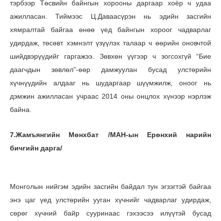
тэрбээр Төсвийн байнгын хорооны даргаар хоёр ч удаа
ажилласан. Тиймээс Ц.Даваасүрэн нь эдийн засгийн
хямралтай байгаа өнөө үед байнгын хороог чадварлаг
удирдаж, төсөвт хэмнэлт үзүүлэх талаар ч өөрийн оновчтой
шийдвэрүүдийг гаргажээ. Зөвхөн үүгээр ч зогсохгүй “Бие
даагчдын зөвлөл”-өөр дамжуулан бусад улстөрийн
хүчнүүдийн алдааг нь шударгаар шүүмжилж, оноог нь
дэмжин ажилласан учраас 2014 оны онцлох хүнээр нэрлэж
байна.
7.Жамъянгийн Мөнхбат /МАН-ын Ерөнхий нарийн
бичгийн дарга/
Монголын нийгэм эдийн засгийн байдал тун эгзэгтэй байгаа
энэ цаг үед улстөрийн ууган хүчнийг чадварлаг удирдаж,
сөрөг хүчний байр сууринаас гэхээсээ илүүтэй бусад