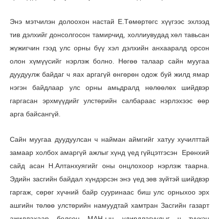
Энэ мэтчилэн долоохон настай Е.Төмөртөгс хүүгээс эхлээд
тив дэлхийг донсолгосон тамирчид, холлиувудад хөл тавьсан
жүжигчин гээд улс орны бүү хэл дэлхийн анхааралд орсон
олон хүмүүсийг нэрлэж болно. Нөгөө талаар сайн муугаа
дуудуулж байдаг ч яах аргагүй өнгөрөн одож буй жилд ямар
нэгэн байдлаар улс орны амьдралд нөлөөлөх шийдвэр
гаргасан эрхмүүдийг улстөрийн салбараас нэрлэхээс өөр
арга байсангүй.
Сайн муугаа дуудуулсан ч найман аймгийг хатуу хучилттай
замаар холбох амаргүй ажлыг хүнд үед гүйцэтгэсэн Ерөнхий
сайд асан Н.Алтанхуягийг оны онцлохоор нэрлэж таарна.
Эдийн засгийн байдал хүндэрсэн энэ үед зөв зүйтэй шийдвэр
гаргаж, сөрөг хүчний байр сууринаас биш улс орныхоо эрх
ашгийн төлөө улстөрийн намуудтай хамтран Засгийн газарт
ажиллахаар болсон МАН-ын удирдлагуудыг ч түүхэн