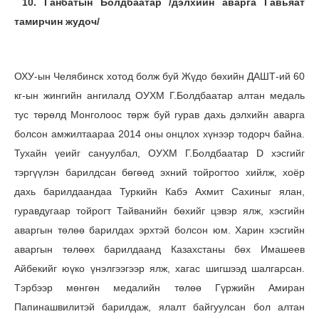
10. Ганбатын Болдбаатар /дэлхийн аварга Гавьяат
тамирчин жудоч/
ОХУ-ын Челябинск хотод болж буй Жүдо бөхийн ДАШТ-ий 60
кг-ын жингийн ангилалд ОУХМ Г.Болдбаатар алтан медаль
тус төрөлд Монголоос төрж буй гурав дахь дэлхийн аварга
болсон амжилтаараа 2014 оны онцлох хүнээр тодорч байна.
Тухайн үеийг сануулбал, ОУХМ Г.Болдбаатар D хэсгийг
тэргүүлэн барилдсан бөгөөд эхний тойрогтоо хийлж, хоёр
дахь барилдаандаа Туркийн Кабэ Ахмит Сахиныг ялан,
гуравдугаар тойрогт Тайванийн бөхийг цэвэр ялж, хэсгийн
аваргын төлөө барилдах эрхтэй болсон юм. Харин хэсгийн
аваргын төлөөх барилдаанд Казахстаны бөх Имашеев
Айбекийг юүко үнэлгээгээр ялж, хагас шигшээд шалгарсан.
Тэрбээр мөнгөн медалийн төлөө Гүржийн Амиран
Папинашвилитэй барилдаж, ялалт байгуулсан бол алтан