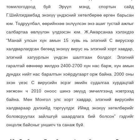
томилогодоод буй Эрүүл мэнд, спортын сайд
Г.Шийлэгдамбад энэхүү үндэсний хөтөлбөрөө өргөн барьсан
юм. Тодруулбал, өөрийнхөө эхлүүлсэн энэ ашиг тустай ажлыг
салбартаа өвлүүлэн үлдээсэн юм. Ж.Амарсанаа хэлэхдээ
“Манай улсын хүн амын 15 хувь нь элэгний С вирусээр
халдварлагдсан бөгөөд энэхүү вирус нь элэгний хорт хавдар,
элэгний хатуурлын үндсэн шалтгаан болдог. Элэгний
гаралтай өвчнөөр жилдээ 2400-2700 хүн нас барж, хүн амын
дундах нийт нас баралтын хоёрдугаарт орж байна. 2000 оны
эхэн үеэс С вирусийн эсрэг эмийн судалгаа хурдацтай
хөгжсөн ч 2010 оноос шинэ эмүүд эмчилгээнд нэвтрээд
байна. Мөн Монгол улс хорт хавдар, элэгний вирусийн
халдвараар дэлхийд тэргүүлдэг. Иймд энэхүү хөтөлбөрийг
боловсруулах зайлшгүй шаардлага бий болсон” гэдгийг
онцолж байсныг уншигч та санаж буй.