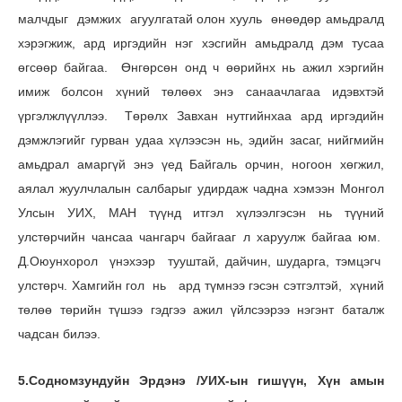
малчдыг дэмжих агуулгатай олон хууль өнөөдөр амьдралд
хэрэгжиж, ард иргэдийн нэг хэсгийн амьдралд дэм тусаа
өгсөөр байгаа. Өнгөрсөн онд ч өөрийнх нь ажил хэргийн
имиж болсон хүний төлөөх энэ санаачлагаа идэвхтэй
үргэлжлүүллээ. Төрөлх Завхан нутгийнхаа ард иргэдийн
дэмжлэгийг гурван удаа хүлээсэн нь, эдийн засаг, нийгмийн
амьдрал амаргүй энэ үед Байгаль орчин, ногоон хөгжил,
аялал жуулчлалын салбарыг удирдаж чадна хэмээн Монгол
Улсын УИХ, МАН түүнд итгэл хүлээлгэсэн нь түүний
улстөрчийн чансаа чангарч байгааг л харуулж байгаа юм.
Д.Оюунхорол үнэхээр тууштай, дайчин, шударга, тэмцэгч
улстөрч. Хамгийн гол нь ард түмнээ гэсэн сэтгэлтэй, хүний
төлөө төрийн түшээ гэдгээ ажил үйлсээрээ нэгэнт баталж
чадсан билээ.
5.Содномзундуйн Эрдэнэ /УИХ-ын гишүүн, Хүн амын