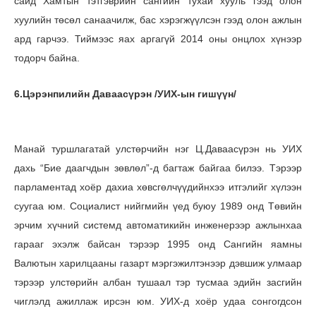
сайд Хамтын тэтгэврийн сангийн тухай хууль гээд олон
хуулийн төсөл санаачилж, бас хэрэгжүүлсэн гээд олон ажлын
ард гарчээ. Тиймээс яах аргагүй 2014 оны онцлох хүнээр
тодорч байна.
6.Цэрэнпилийн Даваасүрэн /УИХ-ын гишүүн/
Манай туршлагатай улстөрчийн нэг Ц.Даваасүрэн нь УИХ
дахь “Бие даагчдын зөвлөл”-д багтаж байгаа билээ. Тэрээр
парламентад хоёр дахиа хөвсгөлчүүдийнхээ итгэлийг хүлээн
суугаа юм. Социалист нийгмийн үед буюу 1989 онд Төвийн
эрчим хүчний системд автоматикийн инженерээр ажлынхаа
гарааг эхэлж байсан тэрээр 1995 онд Сангийн яамны
Валютын харилцааны газарт мэргэжилтэнээр дэвшиж улмаар
тэрээр улстөрийн албан тушаал тэр тусмаа эдийн засгийн
чиглэлд ажиллаж ирсэн юм. УИХ-д хоёр удаа сонгогдсон