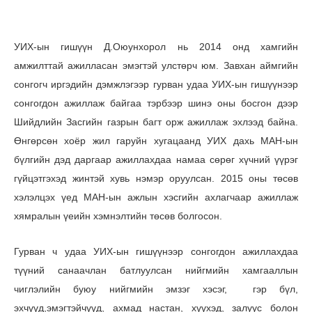
УИХ-ын гишүүн Д.Оюунхорол нь 2014 онд хамгийн
амжилттай ажилласан эмэгтэй улстөрч юм. Завхан аймгийн
сонгогч иргэдийн дэмжлэгээр гурван удаа УИХ-ын гишүүнээр
сонгогдон ажиллаж байгаа тэрбээр шинэ оны босгон дээр
Шийдлийн Засгийн газрын багт орж ажиллаж эхлээд байна.
Өнгөрсөн хоёр жил гаруйн хугацаанд УИХ дахь МАН-ын
бүлгийн дэд даргаар ажиллахдаа намаа сөрөг хүчний үүрэг
гүйцэтгэхэд жинтэй хувь нэмэр оруулсан. 2015 оны төсөв
хэлэлцэх үед МАН-ын ажлын хэсгийн ахлагчаар ажиллаж
хямралын үеийн хэмнэлтийн төсөв болгосон.
Гурван ч удаа УИХ-ын гишүүнээр сонгогдон ажиллахдаа
түүний санаачлан батлуулсан нийгмийн хамгааллын
чиглэлийн буюу нийгмийн эмзэг хэсэг, гэр бүл,
эхчүүд,эмэгтэйчүүд, ахмад настан, хүүхэд, залуус болон