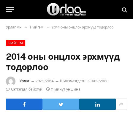
»
»
Урлаг.мн
Нийгэм
2014 оны онцлох эрхмүүд тодорлоо
НИЙГЭМ
2014 оны онцлох эрхмүүд
тодорлоо
Урлаг
29/12/2014
Шинэчлэгдсэн:
20/02/2026
Сэтгэгдэл байхгүй
11 минут уншина