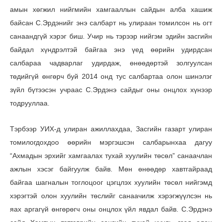
амын хөгжил нийгмийн хамгааллын сайдын алба хашиж
байсан С.Эрдэнийг энэ салбарт нь улираан томилсон нь огт
санаандгүй хэрэг биш. Учир нь тэрээр нийгэм эдийн засгийн
байдал хүндрэлтэй байгаа энэ үед өөрийн удирдсан
салбараа чадварлаг удирдаж, өнөөдөртэй золгуулсан
төдийгүй өнгөрч буй 2014 онд тус салбартаа олон шинэлэг
зүйл бүтээсэн учраас С.Эрдэнэ сайдыг оны онцлох хүнээр
тодрууллаа.
Тэрбээр УИХ-д улиран ажиллахдаа, Засгийн газарт улиран
томилогдохдоо өөрийн мэргэшсэн салбарынхаа дагуу
“Ахмадын эрхийг хамгаалах тухай хуулийн төсөл” санаачлан
ажлын хэсэг байгуулж байв. Мөн өнөөдөр хавтгайраад
байгаа шагналын тоглоцоог цэгцлэх хуулийн төсөл нийгэмд
хэрэгтэй олон хуулийн төслийг санаачилж хэрэгжүүлсэн нь
яах аргагүй өнгөрөгч оны онцлох үйл явдал байв. С.Эрдэнэ