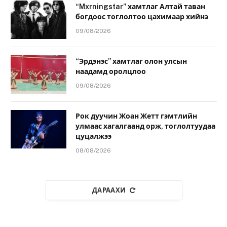
“Mxrningstar” хамтлаг Алтай таван
богдоос тоглолтоо цахимаар хийнэ
09/08/2026
“Эрдэнэс” хамтлаг олон улсын
наадамд оролцлоо
09/08/2026
Рок дуучин Жоан Жетт гэмтлийн
улмаас хагалгаанд орж, тоглолтуудаа
цуцалжээ
08/08/2026
ДАРААХИ