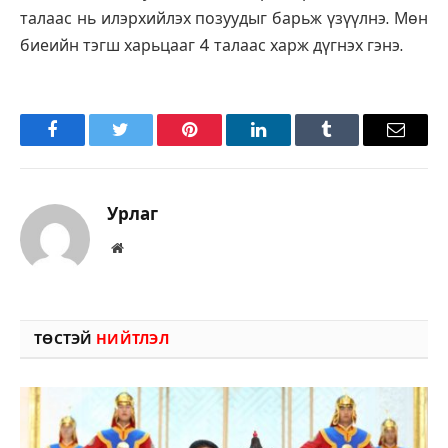
талаас нь илэрхийлэх позуудыг барьж үзүүлнэ. Мөн
биеийн тэгш харьцааг 4 талаас харж дүгнэх гэнэ.
Facebook
Twitter
Pinterest
LinkedIn
Tumblr
Имэйл
Урлаг
Вэбсайт
ТӨСТЭЙ
НИЙТЛЭЛ