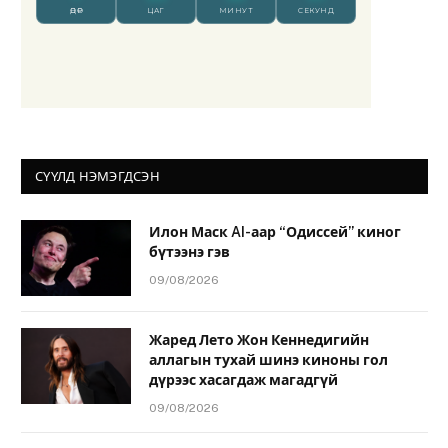
СҮҮЛД НЭМЭГДСЭН
Илон Маск AI-аар “Одиссей” киног
бүтээнэ гэв
09/08/2026
Жаред Лето Жон Кеннедигийн
аллагын тухай шинэ киноны гол
дүрээс хасагдаж магадгүй
09/08/2026