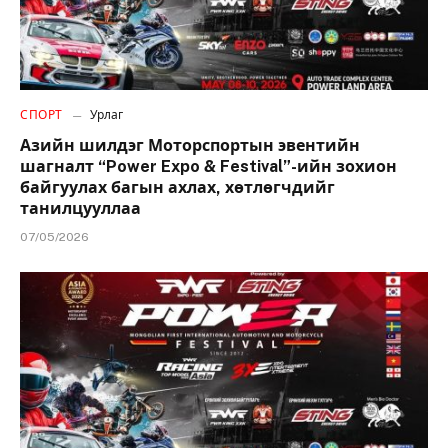
СПОРТ
Урлаг
Азийн шилдэг Моторспортын эвентийн
шагналт “Power Expo & Festival”-ийн зохион
байгуулах багын ахлах, хөтлөгчдийг
танилцууллаа
07/05/2026