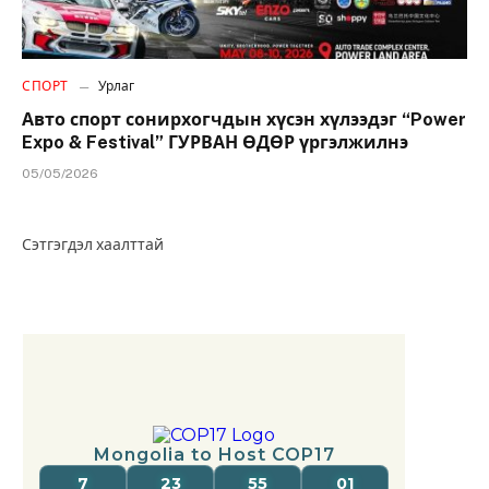
СПОРТ
Урлаг
Авто спорт сонирхогчдын хүсэн хүлээдэг “Power
Expo & Festival” ГУРВАН ӨДӨР үргэлжилнэ
05/05/2026
Сэтгэгдэл хаалттай