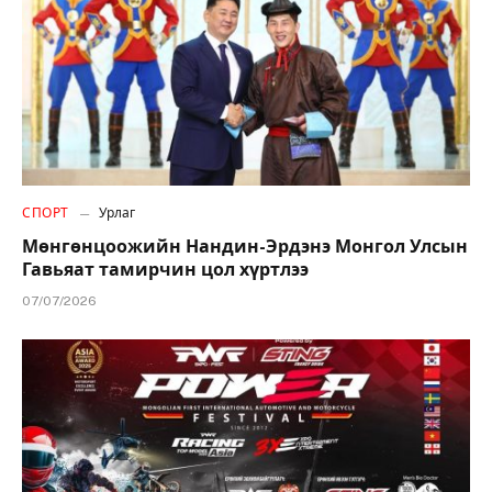
СПОРТ
Урлаг
Мөнгөнцоожийн Нандин-Эрдэнэ Монгол Улсын
Гавьяат тамирчин цол хүртлээ
07/07/2026