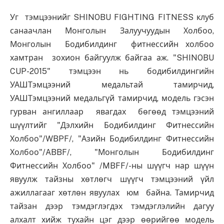
Уг тэмцээнийг SHINOBU FIGHTING FITNESS клуб
санаачлан Монголын Залуучуудын Холбоо,
Монголын Бодибилдинг фитнессийн холбоо
хамтран зохион байгуулж байгаа аж. "SHINOBU
CUP-2015" тэмцээн нь бодибилдингийн
УАШТэмцээний медальтай тамирчид,
УАШТэмцээний медальгүй тамирчид, модель гэсэн
гурван ангиллаар явагдах бөгөөд тэмцээний
шүүлтийг "Дэлхийн Бодибилдинг Фитнессийн
Холбоо"/WBPF/, "Азийн Бодибилдинг Фитнессийн
Холбоо"/ABBF/, "Монголын Бодибилдинг
Фитнессийн Холбоо" /MBFF/-ны шүүгч нар шүүн
явуулж тайзны хөтлөгч шүүгч тэмцээний үйл
ажиллагааг хөтлөн явуулах юм байна. Тамирчид
тайзан дээр тэмдэглэгдэх тэмдэглэлийн дагуу
алхалт хийж тухайн цэг дээр өөрийгөө модель