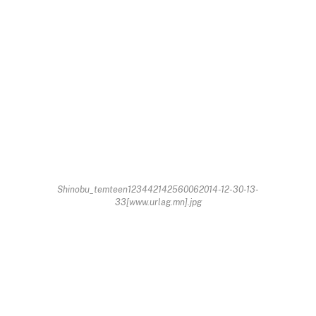
Shinobu_temteen123442142560062014-12-30-13-
33[www.urlag.mn].jpg