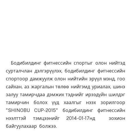
Бодибилдинг фитнессийн спортыг олон нийтэд
сурталчлан дэлгэрүүлэх, бодибилдинг фитнессийн
спортоор дамжуулж олон нийтийн эрүүл мэнд, гоо
сайхан, аз жаргалын төлөө нийгэмд уриалах, шинэ
залуу тамирчдаа дэмжих тэднийг ирээдүйн шилдэг
тамирчин болох үүд хаалгыг нээх зорилгоор
"SHINOBU CUP-2015" бодибилдинг фитнессийн
нээлттэй тэмцээнийг 2014-01-17нд зохион
байгуулахаар болжээ.