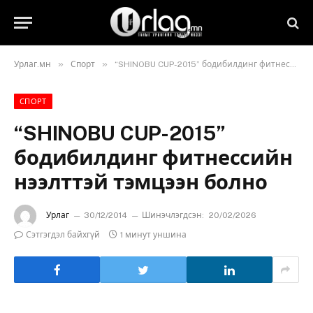
»
»
Урлаг.мн
Спорт
“SHINOBU CUP-2015” бодибилдинг фитнессийн нээлттэй тэмцээн болно
СПОРТ
“SHINOBU CUP-2015”
бодибилдинг фитнессийн
нээлттэй тэмцээн болно
Урлаг
30/12/2014
Шинэчлэгдсэн:
20/02/2026
Сэтгэгдэл байхгүй
1 минут уншина