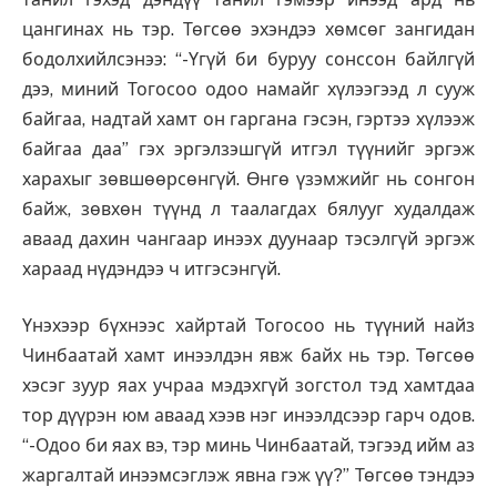
цангинах нь тэр. Төгсөө эхэндээ хөмсөг зангидан
бодолхийлсэнээ: “-Үгүй би буруу сонссон байлгүй
дээ, миний Тогосоо одоо намайг хүлээгээд л сууж
байгаа, надтай хамт он гаргана гэсэн, гэртээ хүлээж
байгаа даа” гэх эргэлзэшгүй итгэл түүнийг эргэж
харахыг зөвшөөрсөнгүй. Өнгө үзэмжийг нь сонгон
байж, зөвхөн түүнд л таалагдах бялууг худалдаж
аваад дахин чангаар инээх дуунаар тэсэлгүй эргэж
хараад нүдэндээ ч итгэсэнгүй.
Үнэхээр бүхнээс хайртай Тогосоо нь түүний найз
Чинбаатай хамт инээлдэн явж байх нь тэр. Төгсөө
хэсэг зуур яах учраа мэдэхгүй зогстол тэд хамтдаа
тор дүүрэн юм аваад хээв нэг инээлдсээр гарч одов.
“-Одоо би яах вэ, тэр минь Чинбаатай, тэгээд ийм аз
жаргалтай инээмсэглэж явна гэж үү?” Төгсөө тэндээ