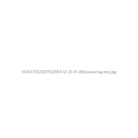
161547353327532014-12-31-14-06[www.urlag.mn].jpg