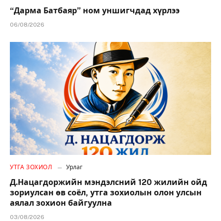
“Дарма Батбаяр” ном уншигчдад хүрлээ
06/08/2026
УТГА ЗОХИОЛ
Урлаг
Д.Нацагдоржийн мэндэлсний 120 жилийн ойд
зориулсан өв соёл, утга зохиолын олон улсын
аялал зохион байгуулна
03/08/2026