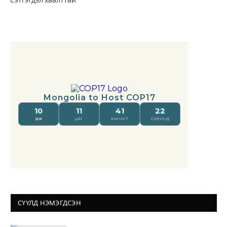
СҮҮЛД НЭМЭГДСЭН