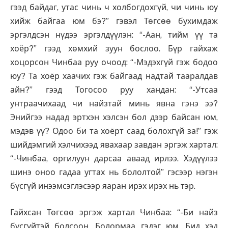
гээд байдаг, утас чинь ч холбогдохгүй, чи чинь юу
хийж байгаа юм бэ?” гэвэл Төгсөө бухимдаж
эргэлдсэн нүдээ эргэлдүүлэн: “-Аан, тийм үү та
хоёр?” гээд хөмхий зуун бослоо. Бүр гайхаж
хоцорсон Чинбаа руу очоод: “-Мэдэхгүй гэж бодоо
юу? Та хоёр хаачих гэж байгаад надтай тааралдав
айн?” гээд Тогосоо руу хандан: “-Утсаа
унтраачихаад чи найзтай минь явна гэнэ ээ?
Энийгээ надад эртхэн хэлсэн бол дээр байсан юм,
мэдэв үү? Одоо би та хоёрт саад болохгүй за!” гэж
шийдэмгий хэлчихээд явахаар завдан эргэж хартал:
“-Чинбаа, оргилуун дарсаа аваад ирлээ. Хэдүүлээ
шинэ оноо гадаа угтах нь бололтой” гэсээр нэгэн
бүсгүй инээмсэглэсээр яаран ирэх ирэх нь тэр.
Гайхсан Төгсөө эргэж хартал Чинбаа: “-Би найз
бүсгүйтэй болсоон, Болормаа гэдэг юм. Бид хэд