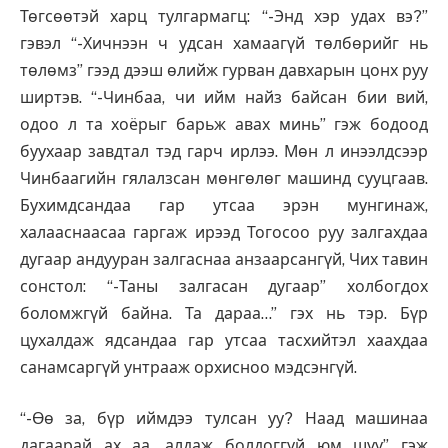
Төгсөөтэй харц тулгармагц: “-Энд хэр удах вэ?”
гэвэл “-Хичнээн ч удсан хамаагүй төлбөрийг нь
төлөмз” гээд дээш өлийж гурван давхарын цонх руу
ширтэв. “-Чинбаа, чи ийм найз байсан бии вий,
одоо л та хоёрыг барьж авах минь” гэж бодоод
буухаар завдтал тэд гарч ирлээ. Мөн л инээлдсээр
Чинбаагийн гялалзсан мөнгөлөг машинд сууцгаав.
Бухимдсандаа гар утсаа эрэн мунгинаж,
халааснаасаа гаргаж ирээд Тогосоо руу залгахдаа
дугаар андууран залгаснаа анзаарсангүй, Чих тавин
сонстол: “-Таны залгасан дугаар” холбогдох
боломжгүй байна. Та дараа…” гэх нь тэр. Бүр
цухалдаж ядсандаа гар утсаа тасхийтэл хаахдаа
санамсаргүй унтрааж орхисноо мэдсэнгүй.
“-Өө за, бүр иймдээ тулсан уу? Наад машинаа
дагаарай ах аа, алдаж болдоггүй юм шүү” гэж