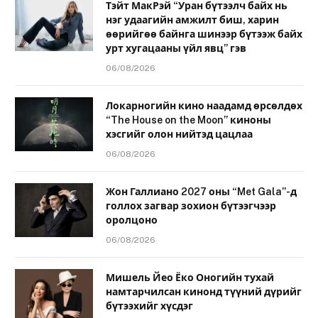
Тэйт МакРэй “Уран бүтээлч байх нь
нэг удаагийн амжилт биш, харин
өөрийгөө байнга шинээр бүтээж байх
урт хугацааны үйл явц” гэв
06/08/2026
Локарногийн кино наадамд өрсөлдөх
“The House on the Moon” киноны
хэсгийг олон нийтэд цацлаа
06/08/2026
Жон Галлиано 2027 оны “Met Gala”-д
голлох загвар зохион бүтээгчээр
оролцоно
06/08/2026
Мишель Йео Ёко Оногийн тухай
намтарчилсан кинонд түүний дүрийг
бүтээхийг хүсдэг