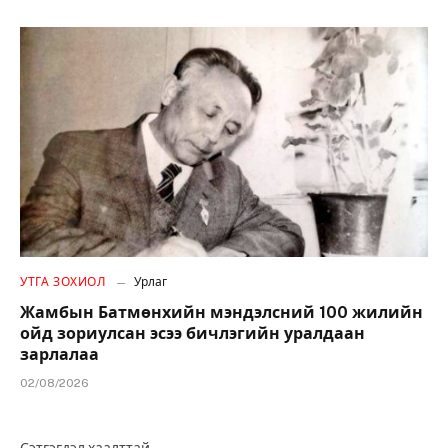
УТГА ЗОХИОЛ
Урлаг
Жамбын Батмөнхийн мэндэлсний 100 жилийн
ойд зориулсан эсээ бичлэгийн уралдаан
зарлалаа
02/08/2026
Сэтгэгдэл хаалттай