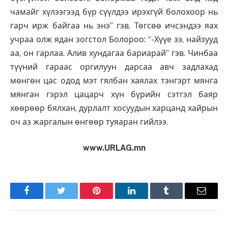
чамайг хүлээгээд бүр сүүлдээ ирэхгүй болохоор нь
гарч ирж байгаа нь энэ” гэв. Төгсөө ичсэндээ яах
учраа олж ядан зогстол Болороо: “-Хүүе ээ, найзууд
аа, он гарлаа. Алив хундагаа бариарай” гэв. Чинбаа
түүний гараас оргилуун дарсаа авч задлахад
мөнгөн цас одод мэт гялбан хаялах тэнгэрт мянга
мянган гэрэл цацарч хүн бүрийн сэтгэл баяр
хөөрөөр бялхан, дурлалт хосуудын харцанд хайрын
оч аз жаргалын өнгөөр туяаран гийлээ.
www.URLAG.mn
Facebook
Twitter
Pinterest
LinkedIn
Tumblr
Имэйл