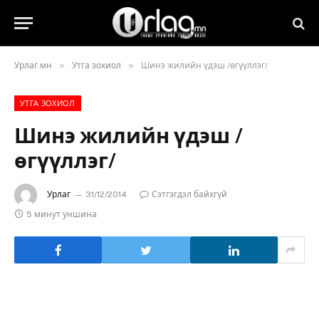
»
»
Урлаг.мн
Утга зохиол
Шинэ жилийн үдэш /өгүүллэг/
УТГА ЗОХИОЛ
Шинэ жилийн үдэш /
өгүүллэг/
Урлаг
31/12/2014
Сэтгэгдэл байхгүй
5 минут уншина