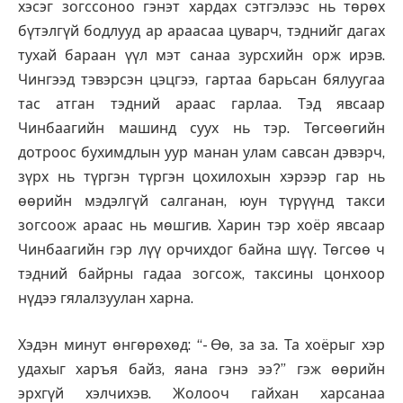
хэсэг зогссоноо гэнэт хардах сэтгэлээс нь төрөх
бүтэлгүй бодлууд ар араасаа цуварч, тэднийг дагах
тухай бараан үүл мэт санаа зурсхийн орж ирэв.
Чингээд тэвэрсэн цэцгээ, гартаа барьсан бялуугаа
тас атган тэдний араас гарлаа. Тэд явсаар
Чинбаагийн машинд суух нь тэр. Төгсөөгийн
дотроос бухимдлын уур манан улам савсан дэвэрч,
зүрх нь түргэн түргэн цохилохын хэрээр гар нь
өөрийн мэдэлгүй салганан, юун түрүүнд такси
зогсоож араас нь мөшгив. Харин тэр хоёр явсаар
Чинбаагийн гэр лүү орчихдог байна шүү. Төгсөө ч
тэдний байрны гадаа зогсож, таксины цонхоор
нүдээ гялалзуулан харна.
Хэдэн минут өнгөрөхөд: “- Өө, за за. Та хоёрыг хэр
удахыг харъя байз, яана гэнэ ээ?” гэж өөрийн
эрхгүй хэлчихэв. Жолооч гайхан харсанаа