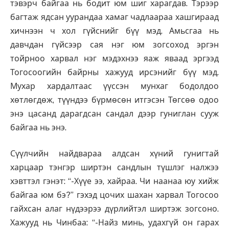
тэвэрч байгаа нь бодит юм шиг харагдав. Тэрээр
багтаж ядсан уурандаа хамаг чадлаараа хашгираад
хичнээн ч хол гүйснийг бүү мэд. Амьсгаа нь
давчдан гүйсээр сая нэг юм зогсоход эргэн
тойрноо харвал нэг мэдэхнээ яаж яваад эргээд
Тогосоогийн байрны хажууд ирсэнийг бүү мэд.
Мухар хардалтаас үүссэн мунхаг бодолдоо
хөтлөгдөж, түүндээ бүрмөсөн итгэсэн Төгсөө одоо
энэ цасанд дарагдсан сандал дээр гуниглан сууж
байгаа нь энэ.
Сүүлчийн найдвараа алдсан хүний гунигтай
харцаар тэнгэр ширтэн сандлын түшлэг налжээ
хэвттэл гэнэт: “-Хүүе ээ, хайраа. Чи наанаа юу хийж
байгаа юм бэ?” гэхэд цочих шахан харвал Тогосоо
гайхсан алаг нүдээрээ дүрлийтэл ширтэж зогсоно.
Хажууд нь Чинбаа: “-Найз минь, удахгүй он гарах