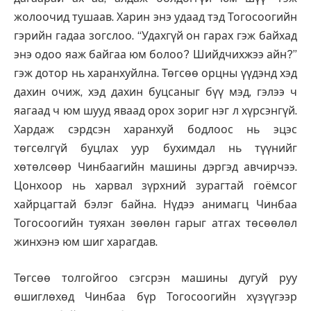
жолоочид тушаав. Харин энэ удаад тэд Тогосоогийн
гэрийн гадаа зогслоо. “Удахгүй он гарах гэж байхад
энэ одоо яаж байгаа юм болоо? Шийдчихжээ айн?”
гэж дотор нь харанхуйлна. Төгсөө орцны үүдэнд хэд
дахин очиж, хэд дахин буцсаныг бүү мэд, гэлээ ч
яагаад ч юм шууд яваад орох зориг нэг л хүрсэнгүй.
Хардаж сэрдсэн харанхуй бодлоос нь эцэс
төгсөлгүй буцлах уур бухимдал нь түүнийг
хөтөлсөөр Чинбаагийн машины дэргэд авчирчээ.
Цонхоор нь харвал зүрхний зурагтай гоёмсог
хайрцагтай бэлэг байна. Нүдээ анимагц Чинбаа
Тогосоогийн туяхан зөөлөн гарыг атгах төсөөлөл
жинхэнэ юм шиг харагдав.
Төгсөө толгойгоо сэгсрэн машины дугуй руу
өшиглөхөд Чинбаа бүр Тогосоогийн хүзүүгээр