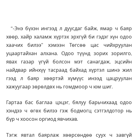
“-Энэ бүхэн ингээд л дуусдаг байж, ямар ч баяр
хөөр, хайр халамж хүртэх эрхгүй би гэдэг хүн одоо
хаачих билээ” хэмээн Төгсөө цас чийхруулан
уцаартайхан алхана. Одоо түүнд зорих зорилго,
явах газар үгүй болсон мэт санагдаж, эцсийн
найдвар ийнхүү тасраад байхад хүртэл шинэ жил
гээд л баяр хөөртэй хүмүүс инээд цацруулан
хажуугаар зөрөлдөх нь гомдмоор ч юм шиг.
Гартаа бас баглаа цэцэг, бялуу барьчихаад одоо
хэндээ ч өгөх билээ гэж бодмогц сэтгэлдотор нь
бүр ч хоосон оргиод явчихав.
Тэгж явтал баярлаж хөөрсөндөө суух ч завгүй