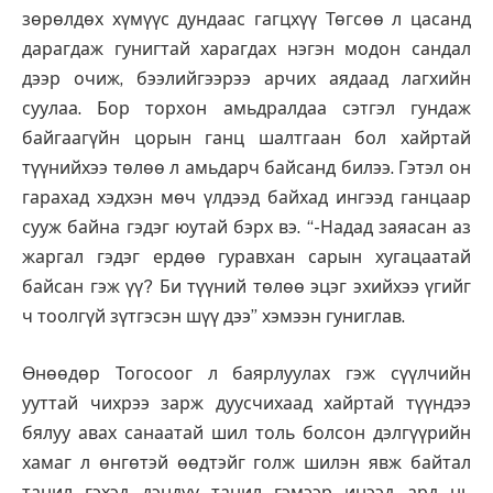
зөрөлдөх хүмүүс дундаас гагцхүү Төгсөө л цасанд
дарагдаж гунигтай харагдах нэгэн модон сандал
дээр очиж, бээлийгээрээ арчих аядаад лагхийн
суулаа. Бор торхон амьдралдаа сэтгэл гундаж
байгаагүйн цорын ганц шалтгаан бол хайртай
түүнийхээ төлөө л амьдарч байсанд билээ. Гэтэл он
гарахад хэдхэн мөч үлдээд байхад ингээд ганцаар
сууж байна гэдэг юутай бэрх вэ. “-Надад заяасан аз
жаргал гэдэг ердөө гуравхан сарын хугацаатай
байсан гэж үү? Би түүний төлөө эцэг эхийхээ үгийг
ч тоолгүй зүтгэсэн шүү дээ” хэмээн гуниглав.
Өнөөдөр Тогосоог л баярлуулах гэж сүүлчийн
ууттай чихрээ зарж дуусчихаад хайртай түүндээ
бялуу авах санаатай шил толь болсон дэлгүүрийн
хамаг л өнгөтэй өөдтэйг голж шилэн явж байтал
танил гэхэд дэндүү танил гэмээр инээд ард нь