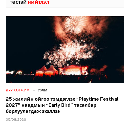
ТӨСТЭЙ
НИЙТЛЭЛ
ДУУ ХӨГЖИМ
Урлаг
25 жилийн ойгоо тэмдэглэх “Playtime Festival
2027” наадмын “Early Bird” тасалбар
борлуулагдаж эхэллээ
05/08/2026