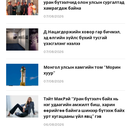
уран бүтээлчид олон улсын сургалтад
хамрагдаж байна
07/08/2026
Д.Нацагдоржийн ховор гар бичмэл,
эд өлгийн зүйлс бүхий тусгай
үзэсгэлэнг нээлээ
07/08/2026
Монгол улсын хамгийн том “Морин
хуур”
07/08/2026
Тэйт МакРэй “Уран бүтээлч байх нь
нэг удаагийн амжилт биш, харин
өөрийгөө байнга шинээр бүтээж байх
урт хугацааны үйл явц” гэв
06/08/2026