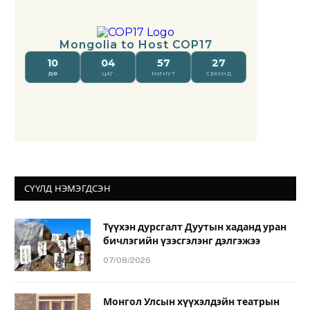
СҮҮЛД НЭМЭГДСЭН
Түүхэн дурсгалт Дуутын хаданд уран
бичлэгийн үзэсгэлэнг дэлгэжээ
07/08/2026
Монгол Улсын хүүхэлдэйн театрын