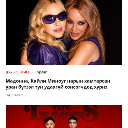
ДУУ ХӨГЖИМ
Урлаг
Мадонна, Кайли Миноуг нарын хамтарсан
уран бүтээл тун удахгүй сонсогчдод хүрнэ
04/08/2026