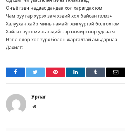
Од шиг чи үзэсгэлэнтэйеэ гялалзаад
Очъё гэвч надаас дандаа хол харагдах юм
Чам руу гар хүрэх зам хэдий хол байсан гэлээч
Халуухан хайр минь намайг жигүүртэй болгох юм
Хайлах зүрх минь хэдийгээр өнчирсөөр удлаа ч
Нэг л өдөр хос зүрх болон жаргалтай амьдарнаа
Дахилт:
Facebook
Twitter
Pinterest
LinkedIn
Tumblr
Имэйл
Урлаг
Вэбсайт