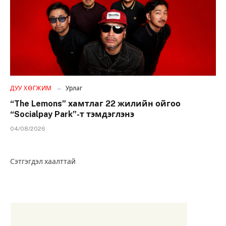
ДУУ ХӨГЖИМ
Урлаг
“The Lemons” хамтлаг 22 жилийн ойгоо
“Socialpay Park”-т тэмдэглэнэ
04/08/2026
Сэтгэгдэл хаалттай