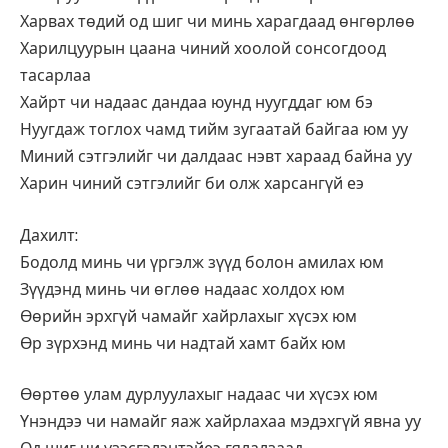
Харвах төдий од шиг чи минь харагдаад өнгөрлөө
Харилцуурын цаана чиний хоолой сонсогдоод
тасарлаа
Хайрт чи надаас дандаа юунд нуугддаг юм бэ
Нуугдаж тоглох чамд тийм зугаатай байгаа юм уу
Миний сэтгэлийг чи далдаас нэвт хараад байна уу
Харин чиний сэтгэлийг би олж харсангүй еэ
Дахилт:
Бодолд минь чи үргэлж зүүд болон амилах юм
Зүүдэнд минь чи өглөө надаас холдох юм
Өөрийн эрхгүй чамайг хайрлахыг хүсэх юм
Өр зүрхэнд минь чи надтай хамт байх юм
Өөртөө улам дурлуулахыг надаас чи хүсэх юм
Үнэндээ чи намайг яаж хайрлахаа мэдэхгүй явна уу