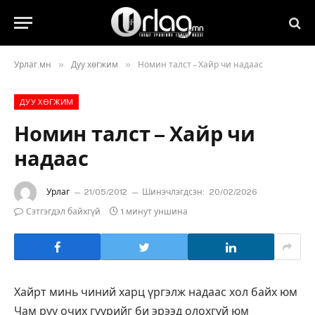
»
»
Урлаг.мн
Дуу хөгжим
Номин талст – Хайр чи надаас
ДУУ ХӨГЖИМ
Номин талст – Хайр чи
надаас
Урлаг
21/05/2012
Шинэчлэгдсэн:
20/02/2026
Сэтгэгдэл байхгүй
1 минут уншина
Хайрт минь чиний харц үргэлж надаас хол байх юм
Чам руу очих гүүрийг би эрээд олохгүй юм