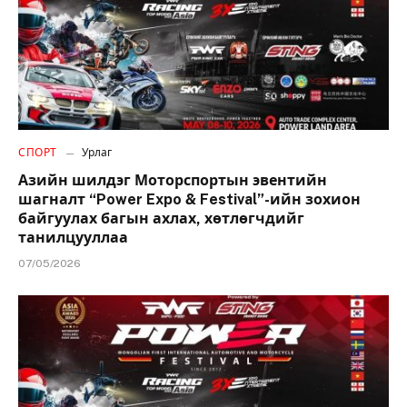
СПОРТ
Урлаг
Азийн шилдэг Моторспортын эвентийн
шагналт “Power Expo & Festival”-ийн зохион
байгуулах багын ахлах, хөтлөгчдийг
танилцууллаа
07/05/2026