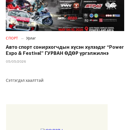
СПОРТ
Урлаг
Авто спорт сонирхогчдын хүсэн хүлээдэг “Power
Expo & Festival” ГУРВАН ӨДӨР үргэлжилнэ
05/05/2026
Сэтгэгдэл хаалттай