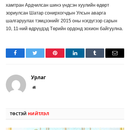
хамтран Ардчилсан шинэ үндсэн хуулийн өдөрт
зориулсан Шатар сонирхогчдын Улсын аварга
шалгаруулах тэмцээнийг 2015 оны нэгдүгээр сарын
10, 11-ний өдрүүдэд Төрийн ордонд зохион байгуулна.
Facebook
Twitter
Pinterest
LinkedIn
Tumblr
Имэйл
Урлаг
Вэбсайт
ТӨСТЭЙ
НИЙТЛЭЛ