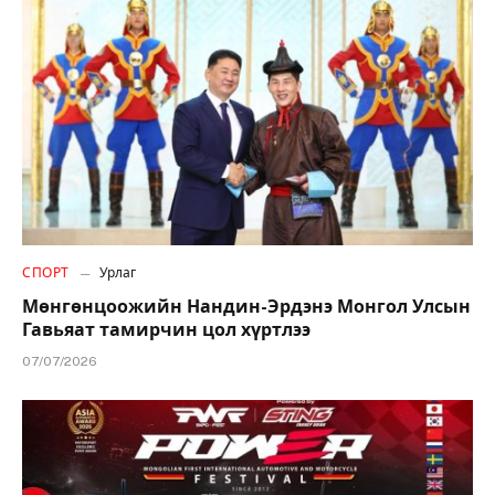
СПОРТ
Урлаг
Мөнгөнцоожийн Нандин-Эрдэнэ Монгол Улсын
Гавьяат тамирчин цол хүртлээ
07/07/2026