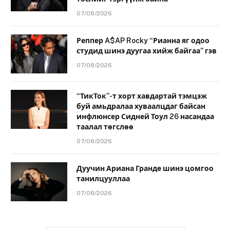
07/08/2026
Реппер A$AP Rocky “Рианна яг одоо
студид шинэ дуугаа хийж байгаа” гэв
07/08/2026
“ТикТок”-т хорт хавдартай тэмцэж
буй амьдралаа хуваалцдаг байсан
инфлюнсер Сидней Тоул 26 насандаа
таалал төгслөө
07/08/2026
Дуучин Ариана Гранде шинэ цомгоо
танилцууллаа
07/08/2026