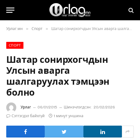
»
»
Урлаг.мн
Спорт
Шатар сонирхогчдын Улсын аварга шалгаруулах тэмцээн болно
СПОРТ
Шатар сонирхогчдын
Улсын аварга
шалгаруулах тэмцээн
болно
Урлаг
06/01/2015
Шинэчлэгдсэн:
20/02/2026
Сэтгэгдэл байхгүй
1 минут уншина