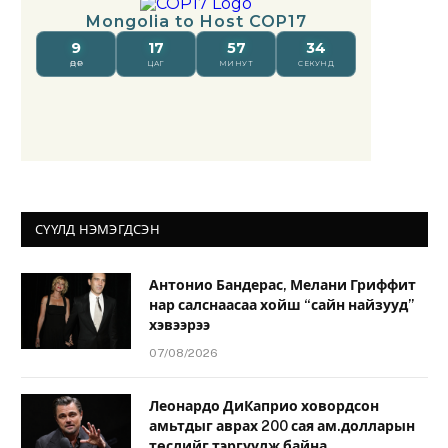
СҮҮЛД НЭМЭГДСЭН
Антонио Бандерас, Мелани Гриффит
нар салснаасаа хойш “сайн найзууд”
хэвээрээ
07/08/2026
Леонардо ДиКаприо ховордсон
амьтдыг аврах 200 сая ам.долларын
төслийг тэргүүлж байна