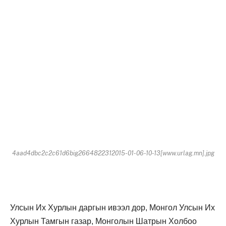
4aad4dbc2c2c61d6big2664822312015-01-06-10-13[www.urlag.mn].jpg
Улсын Их Хурлын даргын ивээл дор, Монгол Улсын Их
Хурлын Тамгын газар, Монголын Шатрын Холбоо