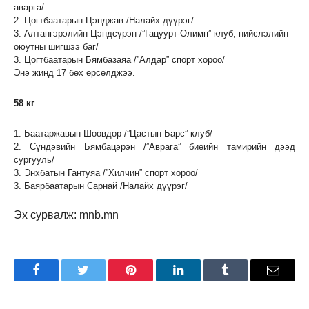
аварга/
2. Цогтбаатарын Цэнджав /Налайх дүүрэг/
3. Алтангэрэлийн Цэндсүрэн /”Гацуурт-Олимп” клуб, нийслэлийн
оюутны шигшээ баг/
3. Цогтбаатарын Бямбазаяа /”Алдар” спорт хороо/
Энэ жинд 17 бөх өрсөлджээ.
58 кг
1. Баатаржавын Шоовдор /”Цастын Барс” клуб/
2. Сүндэвийн Бямбацэрэн /”Аврага” биеийн тамирийн дээд
сургууль/
3. Энхбатын Гантуяа /”Хилчин” спорт хороо/
3. Баярбаатарын Сарнай /Налайх дүүрэг/
Эх сурвалж: mnb.mn
Facebook
Twitter
Pinterest
LinkedIn
Tumblr
Имэйл