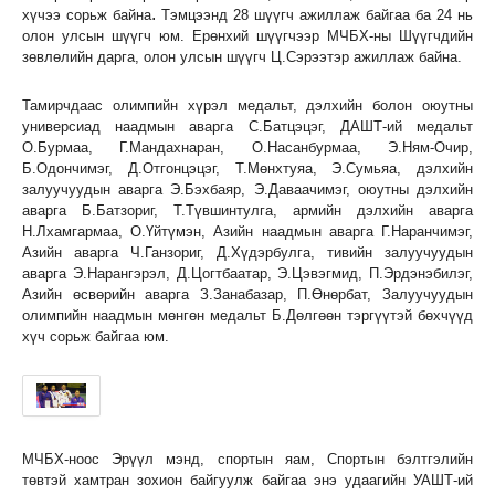
.
хүчээ сорьж байна
Тэмцээнд 28 шүүгч ажиллаж байгаа ба 24 нь
олон улсын шүүгч юм. Ерөнхий шүүгчээр МЧБХ-ны Шүүгчдийн
зөвлөлийн дарга, олон улсын шүүгч Ц.Сэрээтэр ажиллаж байна.
Тамирчдаас олимпийн хүрэл медальт, дэлхийн болон оюутны
универсиад наадмын аварга С.Батцэцэг, ДАШТ-ий медальт
О.Бурмаа, Г.Мандахнаран, О.Насанбурмаа, Э.Ням-Очир,
Б.Одончимэг, Д.Отгонцэцэг, Т.Мөнхтуяа, Э.Сумьяа, дэлхийн
залуучуудын аварга Э.Бэхбаяр, Э.Даваачимэг, оюутны дэлхийн
аварга Б.Батзориг, Т.Түвшинтулга, армийн дэлхийн аварга
Н.Лхамгармаа, О.Үйтүмэн, Азийн наадмын аварга Г.Наранчимэг,
Азийн аварга Ч.Ганзориг, Д.Хүдэрбулга, тивийн залуучуудын
аварга Э.Нарангэрэл, Д.Цогтбаатар, Э.Цэвэгмид, П.Эрдэнэбилэг,
Азийн өсвөрийн аварга З.Занабазар, П.Өнөрбат, Залуучуудын
олимпийн наадмын мөнгөн медальт Б.Дөлгөөн тэргүүтэй бөхчүүд
хүч сорьж байгаа юм.
МЧБХ-ноос Эрүүл мэнд, спортын яам, Спортын бэлтгэлийн
төвтэй хамтран зохион байгуулж байгаа энэ удаагийн УАШТ-ий