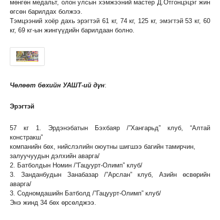
мөнгөн медальт, олон улсын хэмжээний мастер Д.Отгонцэцэг жин
өгсөн барилдах болжээ.
Тэмцээний хоёр дахь эрэгтэй 61 кг, 74 кг, 125 кг, эмэгтэй 53 кг, 60
кг, 69 кг-ын жингүүдийн барилдаан болно.
Чөлөөт бөхийн УАШТ-ий дүн
:
Эрэгтэй
57 кг 1. Эрдэнэбатын Бэхбаяр /”Хангарьд” клуб, “Алтай
констракш”
компанийн бөх, нийслэлийн оюутны шигшээ багийн тамирчин,
залуучуудын дэлхийн аварга/
2. Батболдын Номин /”Гацуурт-Олимп” клуб/
3. Занданбудын Занабазар /”Арслан” клуб, Азийн өсвөрийн
аварга/
3. Содномдашийн Батболд /”Гацуурт-Олимп” клуб/
Энэ жинд 34 бөх өрсөлджээ.