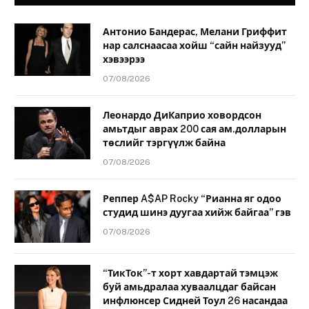
Антонио Бандерас, Мелани Гриффит
нар салснаасаа хойш “сайн найзууд”
хэвээрээ
07/08/2026
Леонардо ДиКаприо ховордсон
амьтдыг аврах 200 сая ам.долларын
төслийг тэргүүлж байна
07/08/2026
Реппер A$AP Rocky “Рианна яг одоо
студид шинэ дуугаа хийж байгаа” гэв
07/08/2026
“ТикТок”-т хорт хавдартай тэмцэж
буй амьдралаа хуваалцдаг байсан
инфлюнсер Сидней Тоул 26 насандаа