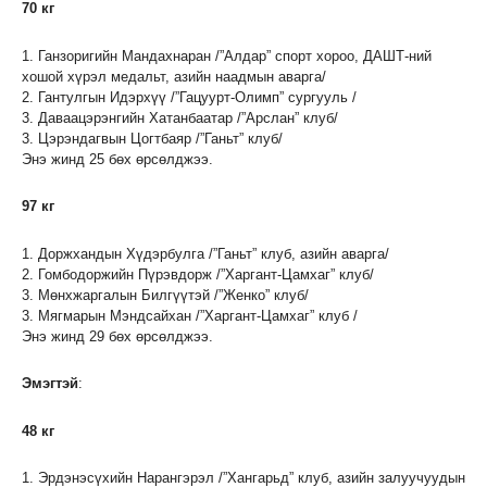
70 кг
1. Ганзоригийн Мандахнаран /”Алдар” спорт хороо, ДАШТ-ний
хошой хүрэл медальт, азийн наадмын аварга/
2. Гантулгын Идэрхүү /”Гацуурт-Олимп” сургууль /
3. Даваацэрэнгийн Хатанбаатар /”Арслан” клуб/
3. Цэрэндагвын Цогтбаяр /”Ганьт” клуб/
Энэ жинд 25 бөх өрсөлджээ.
97 кг
1. Доржхандын Хүдэрбулга /”Ганьт” клуб, азийн аварга/
2. Гомбодоржийн Пүрэвдорж /”Харгант-Цамхаг” клуб/
3. Мөнхжаргалын Билгүүтэй /”Женко” клуб/
3. Мягмарын Мэндсайхан /”Харгант-Цамхаг” клуб /
Энэ жинд 29 бөх өрсөлджээ.
Эмэгтэй
:
48 кг
1. Эрдэнэсүхийн Нарангэрэл /”Хангарьд” клуб, азийн залуучуудын