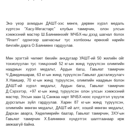
Энэ үеэр ахмадын ДАШТ-ээс мөнгө, дөрвөн хүрэл медаль
хүртсэн “Хасу-Мегастарс” клубын тамирчин, олон улсын
хэмжээний мастер Ш.Баянмөнхийг МЧБХ-ны дээд шагнал болох
“Ялалт” одонгоор шагнасныг тус холбооны ерөнхий нарийн
бичгийн дарга О.Баянмөнх гардуулав.
Мөн эрэгтэй чөлөөт бөхийн анхдугаар УАШТ-ий 50 жилийн ойг
тохиолуулан тус тэмцээний 52 кг-ын жинд түрүүлсэн олимпийн
наадмын хүрэл медальт, Ардын багш, Гавьяат тамирчин
Ч.Дамдиншарав, 63 кг-ын жинд түрүүлсэн Гавьяат дасгалжуулагч
Х.Намшир, 70 кг-ын жинд түрүүлсэн, олимпийн наадмын болон
ДАШТ-ий хүрэл медальт, Ардын багш, Гавьяат тамирчин
Д.Сэрээтэр, +97 кг-ын жинд түрүүлсэн олон улсын хэмжээний
мастер, Улсын заан Ц.Санжаа нарт МЧБХ-ноос хүндэтгэл үзүүлж
дурсгалын зүйл гардуулав. Харин 87 кг-ын жинд түрүүлсэн,
олимпийн мөнгөн медальт, ДАШТ-ий алт, хошой мөнгөн медальт,
Дархан аварга, Хөдөлмөрийн баатар, Гавьяат тамирчин, ЗХУ-ын
Гавьяат тамирчин Х.Баянмөнх хүндэтгэх шалтгаанаар ирж
амжаагүй байна.