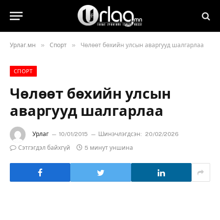
»
»
Урлаг.мн
Спорт
Чөлөөт бөхийн улсын аваргууд шалгарлаа
СПОРТ
Чөлөөт бөхийн улсын
аваргууд шалгарлаа
Урлаг
10/01/2015
Шинэчлэгдсэн:
20/02/2026
Сэтгэгдэл байхгүй
5 минут уншина