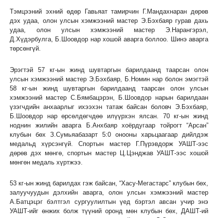
Тэмцээний эхний өдөр Гавьяат тамирчин Г.Мандахнаран дөрөв
дэх удаа, олон улсын хэмжээний мастер Э.Бэхбаяр гурав дахь
удаа, олон улсын хэмжээний мастер Э.Нарангэрэл,
Д.Хүдэрбулга, Б.Шоовдор нар хошой аварга боллоо. Шинэ аварга
төрсөнгүй.
Эрэгтэй 57 кг-ын жинд шувтаргын барилдаанд таарсан олон
улсын хэмжээний мастер Э.Бэхбаяр, Б.Номин нар болон эмэгтэй
58 кг-ын жинд шувтаргын барилдаанд таарсан олон улсын
хэмжээний мастер С.Бямбацэрэн, Б.Шоовдор нарын барилдаан
үзэгчдийн анхаарлыг ихээхэн татаж байсан боловч Э.Бэхбаяр,
Б.Шоовдор нар өрсөлдөгчдөө илүүрхэн ялсан. 70 кг-ын жинд
ноднин жилийн аварга Б.Анхбаяр хоёрдугаар тойрогт “Арсан”
клубын бөх З.Сумьяабазарт 5:0 онооны харьцаагаар дийлдэж
медальд хүрсэнгүй. Спортын мастер Г.Пүрэвдорж УАШТ-ээс
дөрөв дэх мөнгө, спортын мастер Ц.Цэнджав УАШТ-ээс хошой
мөнгөн медаль хүртжээ.
53 кг-ын жинд барилдах гэж байсан, “Хасу-Мегастарс” клубын бөх,
залуучуудын дэлхийн аварга, олон улсын хэмжээний мастер
А.Батцэцэг бэлтгэл сургуулилтын үед бэртэл авсан учир энэ
УАШТ-ийг өнжих болж түүний оронд мөн клубын бөх, ДАШТ-ий