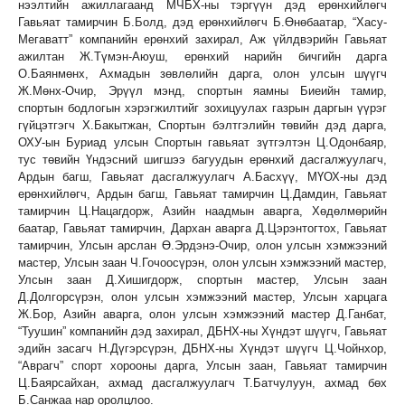
нээлтийн ажиллагаанд МЧБХ-ны тэргүүн дэд ерөнхийлөгч
Гавьяат тамирчин Б.Болд, дэд ерөнхийлөгч Б.Өнөбаатар, “Хасу-
Мегаватт” компанийн ерөнхий захирал, Аж үйлдвэрийн Гавьяат
ажилтан Ж.Түмэн-Аюуш, ерөнхий нарийн бичгийн дарга
О.Баянмөнх, Ахмадын зөвлөлийн дарга, олон улсын шүүгч
Ж.Мөнх-Очир, Эрүүл мэнд, спортын яамны Биеийн тамир,
спортын бодлогын хэрэгжилтийг зохицуулах газрын даргын үүрэг
гүйцэтгэгч Х.Бакытжан, Спортын бэлтгэлийн төвийн дэд дарга,
ОХУ-ын Буриад улсын Спортын гавьяат зүтгэлтэн Ц.Одонбаяр,
тус төвийн Үндэсний шигшээ багуудын ерөнхий дасгалжуулагч,
Ардын багш, Гавьяат дасгалжуулагч А.Басхүү, МҮОХ-ны дэд
ерөнхийлөгч, Ардын багш, Гавьяат тамирчин Ц.Дамдин, Гавьяат
тамирчин Ц.Нацагдорж, Азийн наадмын аварга, Хөдөлмөрийн
баатар, Гавьяат тамирчин, Дархан аварга Д.Цэрэнтогтох, Гавьяат
тамирчин, Улсын арслан Ө.Эрдэнэ-Очир, олон улсын хэмжээний
мастер, Улсын заан Ч.Гочоосүрэн, олон улсын хэмжээний мастер,
Улсын заан Д.Хишигдорж, спортын мастер, Улсын заан
Д.Долгорсүрэн, олон улсын хэмжээний мастер, Улсын харцага
Ж.Бор, Азийн аварга, олон улсын хэмжээний мастер Д.Ганбат,
“Туушин” компанийн дэд захирал, ДБНХ-ны Хүндэт шүүгч, Гавьяат
эдийн засагч Н.Дүгэрсүрэн, ДБНХ-ны Хүндэт шүүгч Ц.Чойнхор,
“Аврагч” спорт хорооны дарга, Улсын заан, Гавьяат тамирчин
Ц.Баярсайхан, ахмад дасгалжуулагч Т.Батчулуун, ахмад бөх
Б.Санжаа нар оролцлоо.