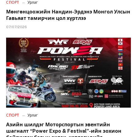
СПОРТ
Урлаг
Мөнгөнцоожийн Нандин-Эрдэнэ Монгол Улсын
Гавьяат тамирчин цол хүртлээ
07/07/2026
СПОРТ
Урлаг
Азийн шилдэг Моторспортын эвентийн
шагналт “Power Expo & Festival”-ийн зохион