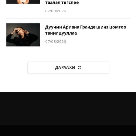
таалал төгслөө
07/08/2026
Дуучин Ариана Гранде шинэ цомгоо
танилцууллаа
07/08/2026
ДАРААХИ