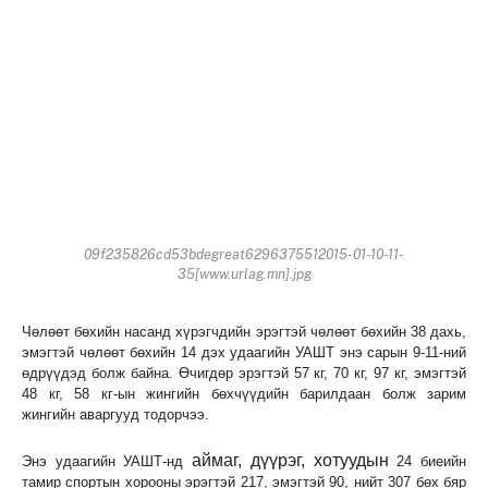
09f235826cd53bdegreat6296375512015-01-10-11-
35[www.urlag.mn].jpg
Чөлөөт бөхийн насанд хүрэгчдийн эрэгтэй чөлөөт бөхийн 38 дахь,
эмэгтэй чөлөөт бөхийн 14 дэх удаагийн УАШТ энэ сарын 9-11-ний
өдрүүдэд болж байна. Өчигдөр эрэгтэй 57 кг, 70 кг, 97 кг, эмэгтэй
48 кг, 58 кг-ын жингийн бөхчүүдийн барилдаан болж зарим
жингийн аваргууд тодорчээ.
аймаг, дүүрэг, хотуудын
Энэ удаагийн УАШТ-нд
24 биеийн
тамир спортын хорооны эрэгтэй 217, эмэгтэй 90, нийт 307 бөх бяр