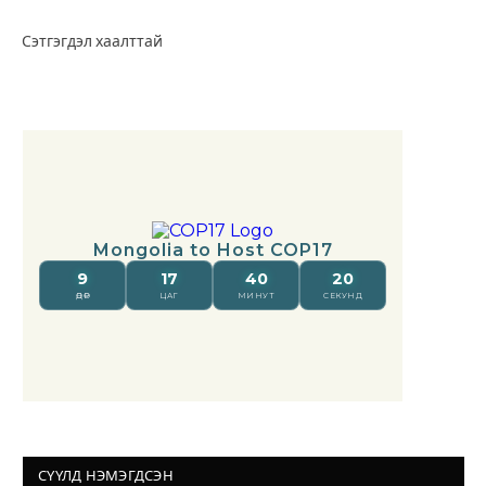
Сэтгэгдэл хаалттай
СҮҮЛД НЭМЭГДСЭН