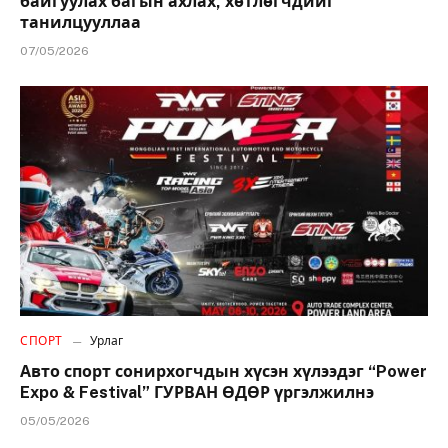
байгуулах багын ахлах, хөтлөгчдийг
танилцууллаа
07/05/2026
СПОРТ
Урлаг
Авто спорт сонирхогчдын хүсэн хүлээдэг “Power
Expo & Festival” ГУРВАН ӨДӨР үргэлжилнэ
05/05/2026