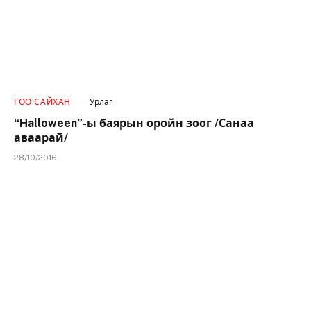
ГОО САЙХАН
Урлаг
“Halloween”-ы баярын оройн зоог /Санаа
аваарай/
28/10/2016