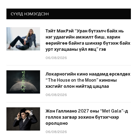
СҮҮЛД НЭМЭГДСЭН
Тэйт МакРэй “Уран бүтээлч байх нь
нэг удаагийн амжилт биш, харин
өөрийгөө байнга шинээр бүтээж байх
урт хугацааны үйл явц” гэв
06/08/2026
Локарногийн кино наадамд өрсөлдөх
“The House on the Moon” киноны
хэсгийг олон нийтэд цацлаа
06/08/2026
Жон Галлиано 2027 оны “Met Gala”-д
голлох загвар зохион бүтээгчээр
оролцоно
06/08/2026