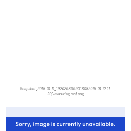
Snapshot_2015-01-11_1920298699318082015-01-12-11-
20[www.urlag.mn].png