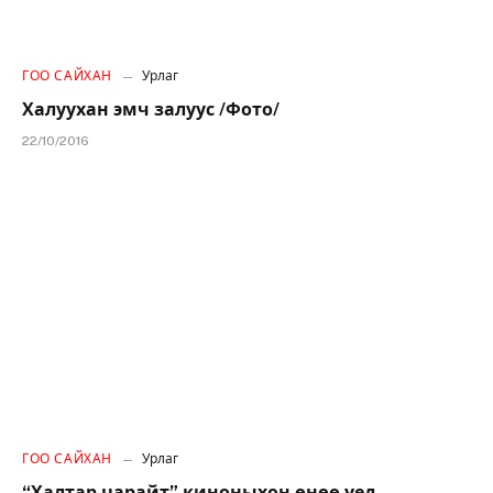
ГОО САЙХАН
Урлаг
Халуухан эмч залуус /Фото/
22/10/2016
ГОО САЙХАН
Урлаг
“Халтар царайт” киноныхон өнөө үед