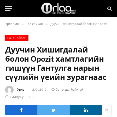
»
»
Урлаг.мн
Гоо сайхан
Дуучин Хишигдалай болон Opozit хамтлагийн гишүүн Гантулга нарын сүүлийн үеийн зурагнаас
ГОО САЙХАН
Дуучин Хишигдалай
болон Opozit хамтлагийн
гишүүн Гантулга нарын
сүүлийн үеийн зурагнаас
Урлаг
12/01/2015
Сэтгэгдэл байхгүй
1 минут уншина