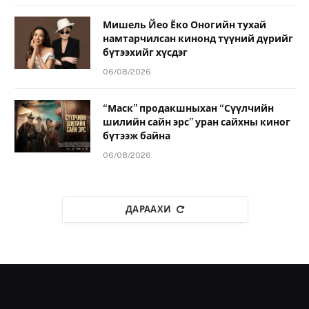
Мишель Йео Ёко Оногийн тухай
намтарчилсан кинонд түүний дүрийг
бүтээхийг хүсдэг
06/08/2026
“Маск” продакшныхан “Сүүлчийн
шилийн сайн эрс” уран сайхны киног
бүтээж байна
06/08/2026
ДАРААХИ