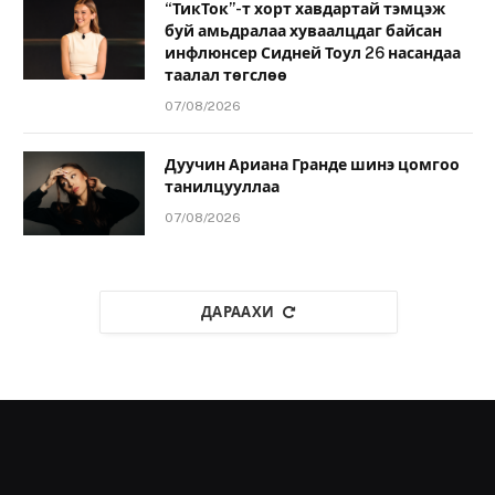
“ТикТок”-т хорт хавдартай тэмцэж
буй амьдралаа хуваалцдаг байсан
инфлюнсер Сидней Тоул 26 насандаа
таалал төгслөө
07/08/2026
Дуучин Ариана Гранде шинэ цомгоо
танилцууллаа
07/08/2026
ДАРААХИ