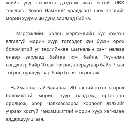
үеийн үед эрхэмлэн дээдэлж явах ёстой. UBS
телевиз “Хөхөө Намжил” уралдаант шоу төслийг
морин хуурчдын дунд зарлаад байна.
Мэргэжлийн болон мэргэжлийн бус хэмээн
ялгалгүй морин хуур тоглодог хэн бүхэн орох
боломжтой уг төслийнхөө шагналын санг нэлээд
өндөр зарлаад байгаа юм байна. Түүнчлэн
нэгдүгээр байр 10 сая төгрөг, хоёрдугаар байр 7 сая
төгрөг, гуравдугаар байр 5 сая төгрөг аж.
Найман настай балчраас 80 настай өтгөс ч орох
боломжтой морин хуур наадамд өргөнөөр
оролцож, хоёр чавхдасаараа хорвоог дэлхийг
учраах хосгүй гайхамшигтай морин хуур хөгжмөө
алдаршуулцгаая.