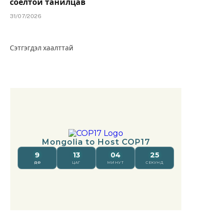
соёлтой танилцав
31/07/2026
Сэтгэгдэл хаалттай