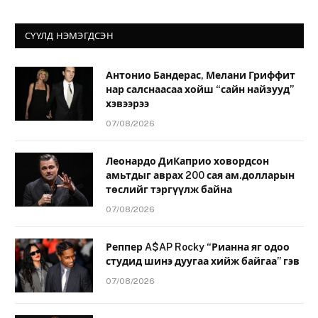
СҮҮЛД НЭМЭГДСЭН
Антонио Бандерас, Мелани Гриффит
нар салснаасаа хойш “сайн найзууд”
хэвээрээ
07/08/2026
Леонардо ДиКаприо ховордсон
амьтдыг аврах 200 сая ам.долларын
төслийг тэргүүлж байна
07/08/2026
Реппер A$AP Rocky “Рианна яг одоо
студид шинэ дуугаа хийж байгаа” гэв
07/08/2026