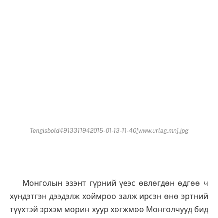
Tengisbold4913311942015-01-13-11-40[www.urlag.mn].jpg
Монголын эзэнт гүрний үеэс өвлөгдөн өдгөө ч
хүндэтгэн дээдэлж хоймроо залж ирсэн өнө эртний
түүхтэй эрхэм морин хуур хөгжмөө Монголчууд бид