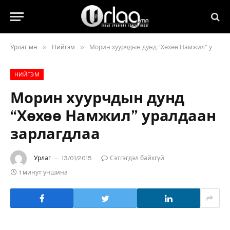
»
»
Урлаг.мн
Нийгэм
Морин хуурчдын дунд “Хөхөө Намжил” уралдаан зарлагдлаа
НИЙГЭМ
Морин хуурчдын дунд
“Хөхөө Намжил” уралдаан
зарлагдлаа
Урлаг
13/01/2015
Сэтгэгдэл байхгүй
1 минут уншина