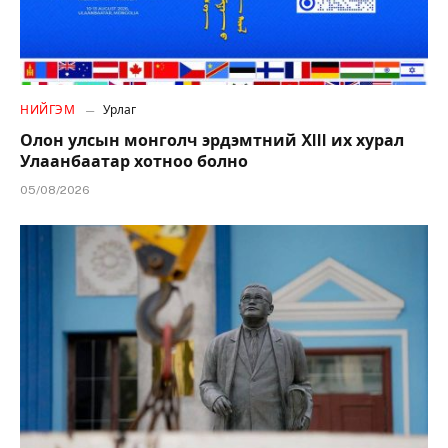
НИЙГЭМ
Урлаг
Олон улсын монголч эрдэмтний XIII их хурал
Улаанбаатар хотноо болно
05/08/2026