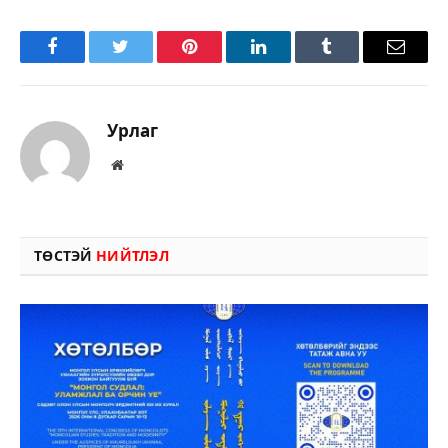
Facebook
Twitter
Pinterest
LinkedIn
Tumblr
Имэйл
Урлаг
Вэбсайт
ТӨСТЭЙ
НИЙТЛЭЛ