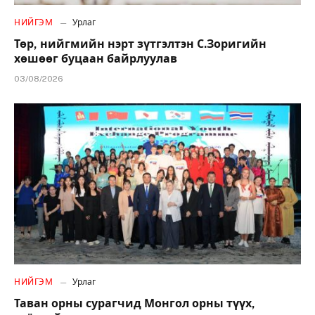
НИЙГЭМ
Урлаг
Төр, нийгмийн нэрт зүтгэлтэн С.Зоригийн
хөшөөг буцаан байрлуулав
03/08/2026
НИЙГЭМ
Урлаг
Таван орны сурагчид Монгол орны түүх,