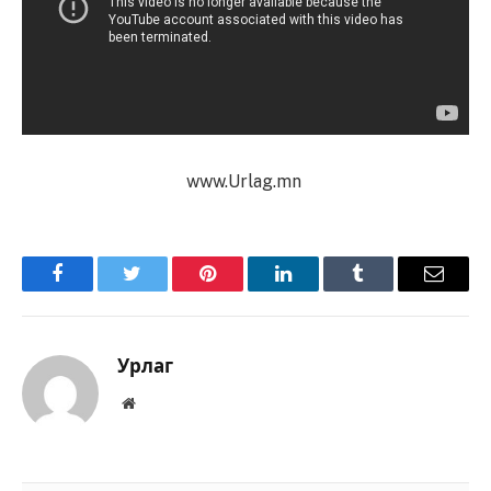
www.Urlag.mn
Facebook
Twitter
Pinterest
LinkedIn
Tumblr
Имэйл
Урлаг
Вэбсайт