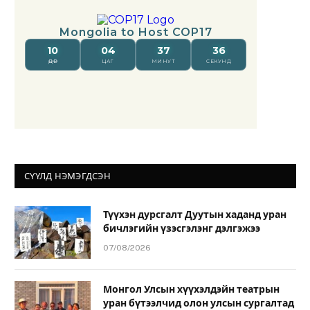
СҮҮЛД НЭМЭГДСЭН
Түүхэн дурсгалт Дуутын хаданд уран
бичлэгийн үзэсгэлэнг дэлгэжээ
07/08/2026
Монгол Улсын хүүхэлдэйн театрын
уран бүтээлчид олон улсын сургалтад