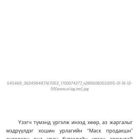
545469_362498487167053_1700074277_n2896080552015-01-16-12-
59[www.urlag.mn].jpg
Үзэгч түмэнд үргэлж инээд хөөр, аз жаргалыг
мэдрүүлдэг хошин урлагийн “Маск продакшн”