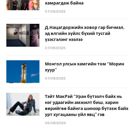
хамрагдаж байна
07/08/2026
Д.Нацагдоржийн ховор гар бичмэл,
эд өлгийн зүйлс бүхий тусгай
үзэсгэлэнг нээлээ
07/08/2026
Монгол улсын хамгийн том “Морин
хуур”
07/08/2026
Тэйт МакРэй “Уран бүтээлч байх нь
нэг удаагийн амжилт биш, харин
өөрийгөө байнга шинээр бүтээж байх
урт хугацааны үйл явц” гэв
06/08/2026