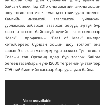
өнгөрсөн онд уран бүтээлийн ургац арвинтай
байсан билээ. Тэд 2015 оны хамгийн анхны хошин
шоу тоглолтоо үзэгч түмэндээ толилуулж эхэллээ.
Хамгийн инээмхий, элэглэмхий, уйланхай,
уурламхай, албархаг, атаархаг, зөрүүд, зүггүй бүр
хэзээ ч инээж байгаагүй хүнийг ч инээлгэхээр
“Маск” продакшны “Best of Mask” шилдэг
хөтөлбөрөөс бүрдсэн хошин шоу тоглолт энэ
сарын 9-с эхлэн үзэгчдэд хүрч эхэллээ. Тус тоглолт
Соёлын төв Өргөөнд өдөр бүр тоглож байгаа
бөгөөд тасалбарын үнэ 12000 төгрөгийн үнэтэйгээр
СТӨ-ний билетийн кассаар борлуулагдаж байна.