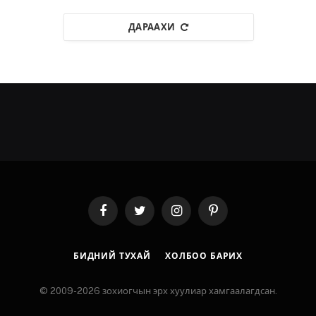
ДАРААХИ
Facebook
Twitter
Instagram
Pinterest
БИДНИЙ ТУХАЙ
ХОЛБОО БАРИХ
© 2009-2026 зохиогчын эрх хуулиар хамгаалагдсан.