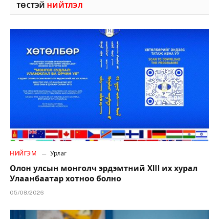
ТӨСТЭЙ
НИЙТЛЭЛ
НИЙГЭМ
Урлаг
Олон улсын монголч эрдэмтний XIII их хурал
Улаанбаатар хотноо болно
05/08/2026