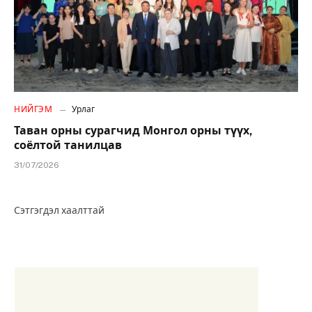
НИЙГЭМ
Урлаг
Таван орны сурагчид Монгол орны түүх,
соёлтой танилцав
31/07/2026
Сэтгэгдэл хаалттай