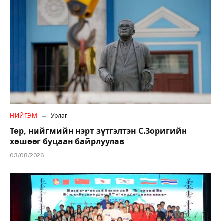
НИЙГЭМ
Урлаг
Төр, нийгмийн нэрт зүтгэлтэн С.Зоригийн
хөшөөг буцаан байрлуулав
03/08/2026