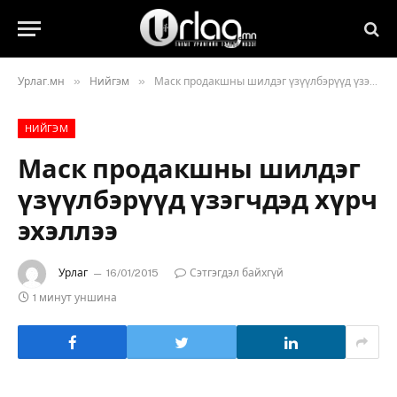
»
»
Урлаг.мн
Нийгэм
Маск продакшны шилдэг үзүүлбэрүүд үзэгчдэд хүрч эхэллээ
НИЙГЭМ
Маск продакшны шилдэг
үзүүлбэрүүд үзэгчдэд хүрч
эхэллээ
Урлаг
16/01/2015
Сэтгэгдэл байхгүй
1 минут уншина