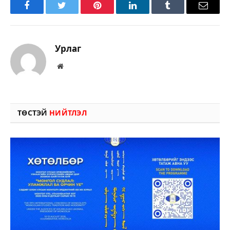
Facebook
Twitter
Pinterest
LinkedIn
Tumblr
Имэйл
Урлаг
Вэбсайт
ТӨСТЭЙ
НИЙТЛЭЛ