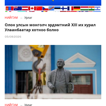
НИЙГЭМ
Урлаг
Олон улсын монголч эрдэмтний XIII их хурал
Улаанбаатар хотноо болно
05/08/2026
НИЙГЭМ
Урлаг