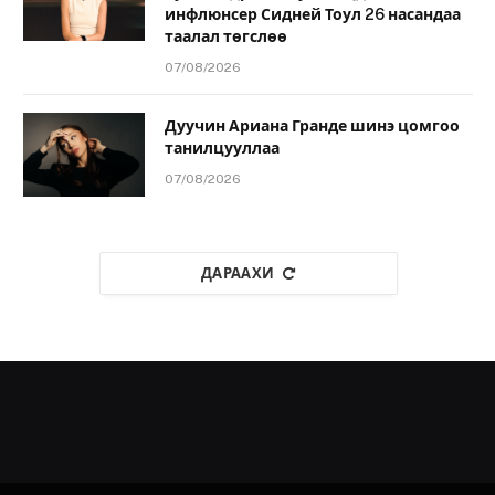
инфлюнсер Сидней Тоул 26 насандаа
таалал төгслөө
07/08/2026
Дуучин Ариана Гранде шинэ цомгоо
танилцууллаа
07/08/2026
ДАРААХИ