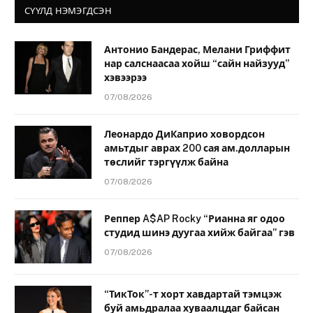
СҮҮЛД НЭМЭГДСЭН
Антонио Бандерас, Мелани Гриффит
нар салснаасаа хойш “сайн найзууд”
хэвээрээ
07/08/2026
Леонардо ДиКаприо ховордсон
амьтдыг аврах 200 сая ам.долларын
төслийг тэргүүлж байна
07/08/2026
Реппер A$AP Rocky “Рианна яг одоо
студид шинэ дуугаа хийж байгаа” гэв
07/08/2026
“ТикТок”-т хорт хавдартай тэмцэж
буй амьдралаа хуваалцдаг байсан