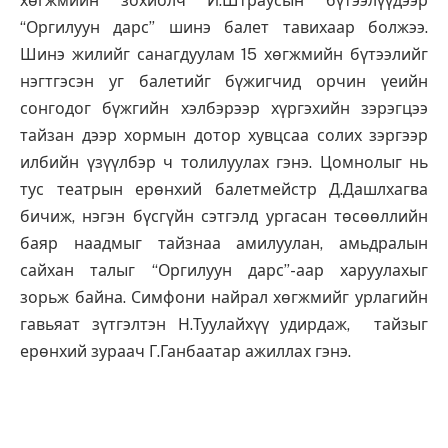
хөгжмийн зохиолч И.Штраусын бүтээлүүдээр
“Оргилуун дарс” шинэ балет тавихаар болжээ.
Шинэ жилийг санагдуулам 15 хөгжмийн бүтээлийг
нэгтгэсэн уг балетийг бүжигчид орчин үеийн
сонгодог бүжгийн хэлбэрээр хүргэхийн зэрэгцээ
тайзан дээр хормын дотор хувцсаа солих зэргээр
илбийн үзүүлбэр ч толилуулах гэнэ. Цомнолыг нь
тус театрын ерөнхий балетмейстр Д.Дашлхагва
бичиж, нэгэн бүсгүйн сэтгэлд ургасан төсөөллийн
баяр наадмыг тайзнаа амилуулан, амьдралын
сайхан талыг “Оргилуун дарс”-аар харуулахыг
зорьж байна. Симфони найрал хөгжмийг урлагийн
гавьяат зүтгэлтэн Н.Туулайхүү удирдаж, тайзыг
ерөнхий зураач Г.Ганбаатар ажиллах гэнэ.