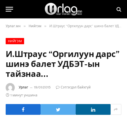
»
»
Урлаг.мн
Нийгэм
И.Штраус “Оргилуун дарс” шинэ балет УДБЭТ-ын тайзнаа…
НИЙГЭМ
И.Штраус “Оргилуун дарс”
шинэ балет УДБЭТ-ын
тайзнаа…
Урлаг
19/01/2015
Сэтгэгдэл байхгүй
1 минут уншина