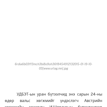
6rdia6b03ff3mch3bi8o9oh36f8454912132015-01-19-10-
03[www.urlag.mn].jpg
УДБЭТ-ын уран бүтээлчид энэ сарын 24-ны
өдөр вальс хөгжмийг үндэслэгч Австрийн