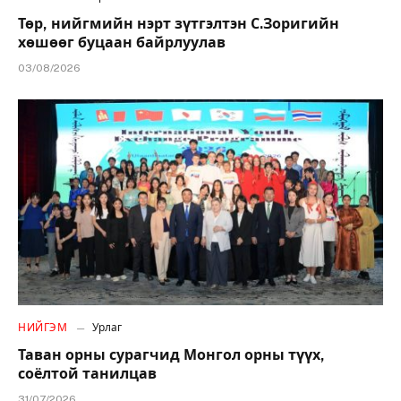
Төр, нийгмийн нэрт зүтгэлтэн С.Зоригийн
хөшөөг буцаан байрлуулав
03/08/2026
НИЙГЭМ
Урлаг
Таван орны сурагчид Монгол орны түүх,
соёлтой танилцав
31/07/2026