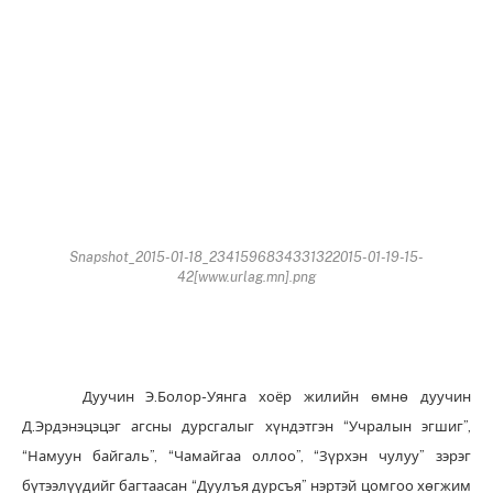
Snapshot_2015-01-18_2341596834331322015-01-19-15-
42[www.urlag.mn].png
Дуучин Э.Болор-Уянга хоёр жилийн өмнө дуучин
Д.Эрдэнэцэцэг агсны дурсгалыг хүндэтгэн “Учралын эгшиг”,
“Намуун байгаль”, “Чамайгаа оллоо”, “Зүрхэн чулуу” зэрэг
бүтээлүүдийг багтаасан “Дуулъя дурсъя” нэртэй цомгоо хөгжим