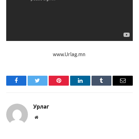
www.Urlag.mn
Facebook
Twitter
Pinterest
LinkedIn
Tumblr
Имэйл
Урлаг
Вэбсайт