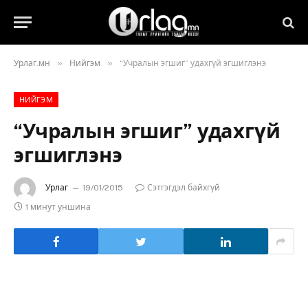
»
»
Урлаг.мн
Нийгэм
“Учралын эгшиг” удахгүй эгшиглэнэ
НИЙГЭМ
“Учралын эгшиг” удахгүй
эгшиглэнэ
Урлаг
19/01/2015
Сэтгэгдэл байхгүй
1 минут уншина