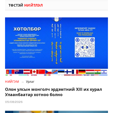
ТӨСТЭЙ
НИЙТЛЭЛ
НИЙГЭМ
Урлаг
Олон улсын монголч эрдэмтний XIII их хурал
Улаанбаатар хотноо болно
05/08/2026