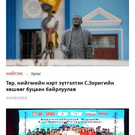
НИЙГЭМ
Урлаг
Төр, нийгмийн нэрт зүтгэлтэн С.Зоригийн
хөшөөг буцаан байрлуулав
03/08/2026