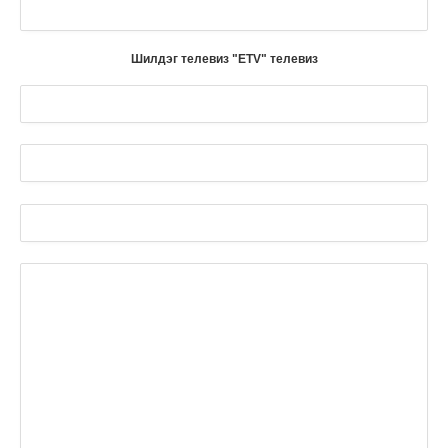
Шилдэг телевиз "ЕТV" телевиз