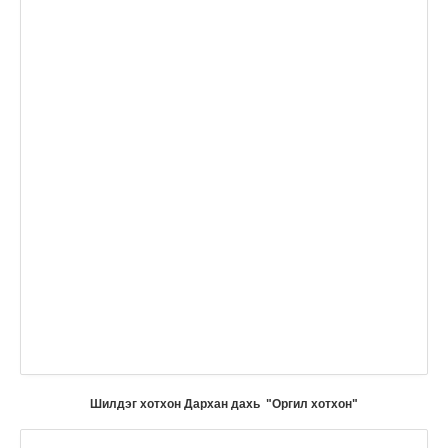
Шилдэг хотхон Дархан дахь "Оргил хотхон"