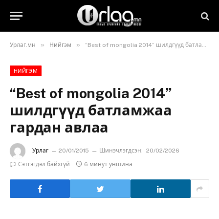
»
»
Урлаг.мн
Нийгэм
“Best of mongolia 2014” шилдгүүд батламжаа гардан авлаа
НИЙГЭМ
“Best of mongolia 2014”
шилдгүүд батламжаа
гардан авлаа
Урлаг
20/01/2015
Шинэчлэгдсэн:
20/02/2026
Сэтгэгдэл байхгүй
6 минут уншина