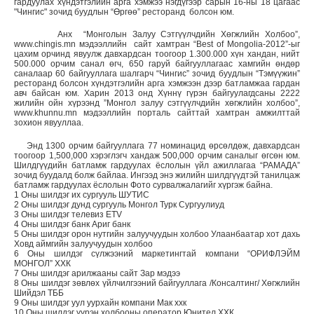
гардуулах хүндэтгэлийн арга хэмжээ нэгдүгээр сарын 16-ны 18 цагаас
"Чингис" зочид буудлын “Өргөө” ресторанд болсон юм.
Анх “Монголын Залуу Сэтгүүлчдийн Хөгжлийн Холбоо”,
www.chingis.mn мэдээллийн сайт хамтран “Best of Mongolia-2012”-ыг
цахим орчинд явуулж давхардсан тоогоор 1.300.000 хүн хандан, нийт
500.000 орчим санал өгч, 650 гаруй байгууллагаас хамгийн өндөр
саналаар 60 байгууллага шалгарч “Чингис” зочид буудлын “Тэмүүжин”
ресторанд болсон хүндэтгэлийн арга хэмжээн дээр батламжаа гардан
авч байсан юм. Харин 2013 онд Хүннү гүрэн байгуулагдсаны 2222
жилийн ойн хүрээнд ”Монгол залуу сэтгүүлчдийн хөгжлийн холбоо”,
www.khunnu.mn мэдээллийн порталь сайттай хамтран амжилттай
зохион явууллаа.
Энд 1300 орчим байгууллага 77 номинацид өрсөлдөж, давхардсан
тоогоор 1,500,000 хэрэглэгч хандаж 500,000 орчим саналыг өгсөн юм.
Шилдгүүдийн батламж гардуулах ёслолын үйл ажиллагаа “РАМАДА”
зочид буудалд болж байлаа. Ингээд энэ жилийн шилдгүүдтэй танилцаж
батламж гардуулах ёслолын Фото сурвалжалагийг хүргэж байна.
1 Оны шилдэг их сургууль ШУТИС
2 Оны шилдэг дунд сургууль Монгол Турк Сургуулиуд
3 Оны шилдэг телевиз ETV
4 Оны шилдэг банк Ариг банк
5 Оны шилдэг орон нутгийн залуучуудын холбоо Улаанбаатар хот дахь
Ховд аймгийн залуучуудын холбоо
6 Оны шилдэг сүлжээний маркетингтай компани “ОРИФЛЭЙМ
МОНГОЛ” ХХК
7 Оны шилдэг арилжааны сайт Зар мэдээ
8 Оны шилдэг зөвлөх үйлчилгээний байгууллага /Консалтинг/ Хөгжлийн
Шийдэл ТББ
9 Оны шилдэг уул уурхайн компани Мак ххк
10 Оны шилдэг үүрэн холбооны оператор Юнител ХХК