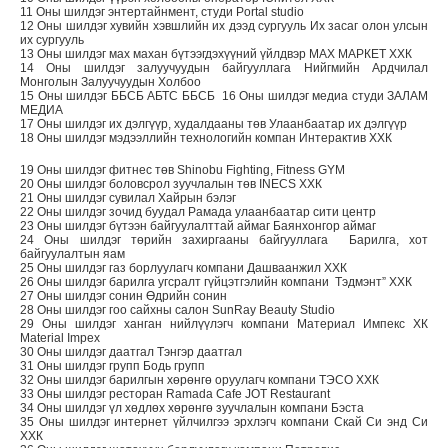
11 Оны шилдэг энтертайнмент, студи Portal studio
12 Оны шилдэг хувийн хэвшлийн их дээд сургууль Их засаг олон улсын
их сургууль
13 Оны шилдэг мах махан бүтээгдэхүүний үйлдвэр МАХ МАРКЕТ ХХК
14 Оны шилдэг залуучуудын байгууллага Нийгмийн Ардчилал
Монголын Залуучуудын Холбоо
15 Оны шилдэг ББСБ АБТС ББСБ 16 Оны шилдэг медиа студи ЗАЛАМ
МЕДИА
17 Оны шилдэг их дэлгүүр, худалдааны төв Улаанбаатар их дэлгүүр
18 Оны шилдэг мэдээллийн технологийн компан Интерактив ХХК
19 Оны шилдэг фитнес төв Shinobu Fighting, Fitness GYM
20 Оны шилдэг боловсрол зуучлалын төв INECS ХХК
21 Оны шилдэг сувилал Хайрын бэлэг
22 Оны шилдэг зочид буудал Рамада улаанбаатар сити центр
23 Оны шилдэг бүтээн байгуулалттай аймаг Баянхонгор аймаг
24 Оны шилдэг төрийн захиргааны байгууллага Барилга, хот
байгуулалтын яам
25 Оны шилдэг газ борлуулагч компани Дашваанжил ХХК
26 Оны шилдэг барилга угсралт гүйцэтгэлийн компани Тэдмэнт” ХХК
27 Оны шилдэг сонин Өдрийн сонин
28 Оны шилдэг гоо сайхны салон SunRay Beauty Studio
29 Оны шилдэг ханган нийлүүлэгч компани Материал Импекс ХК
Material Impex
30 Оны шилдэг даатгал Тэнгэр даатгал
31 Оны шилдэг групп Бодь групп
32 Оны шилдэг барилгын хөрөнгө оруулагч компани ТЭСО ХХК
33 Оны шилдэг ресторан Ramada Cafe JOT Restaurant
34 Оны шилдэг үл хөдлөх хөрөнгө зуучлалын компани Бэста
35 Оны шилдэг интернет үйлчилгээ эрхлэгч компани Скай Си энд Си
ХХК