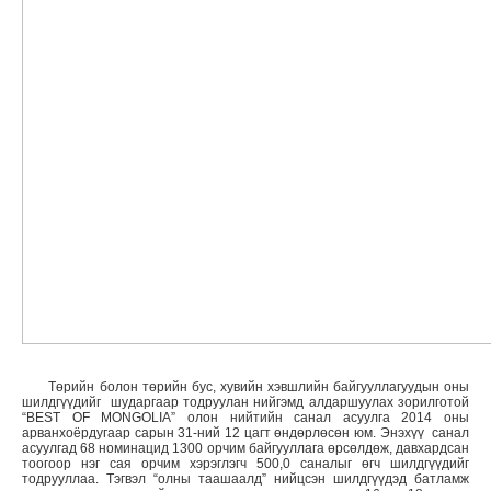
Төрийн болон төрийн бус, хувийн хэвшлийн байгууллагуудын оны
шилдгүүдийг шударгаар тодруулан нийгэмд алдаршуулах зорилготой
“BEST OF MONGOLIA” олон нийтийн санал асуулга 2014 оны
арванхоёрдугаар сарын 31-ний 12 цагт өндөрлөсөн юм. Энэхүү санал
асуулгад 68 номинацид 1300 орчим байгууллага өрсөлдөж, давхардсан
тоогоор нэг сая орчим хэрэглэгч 500,0 саналыг өгч шилдгүүдийг
тодрууллаа. Тэгвэл “олны таашаалд” нийцсэн шилдгүүдэд батламж