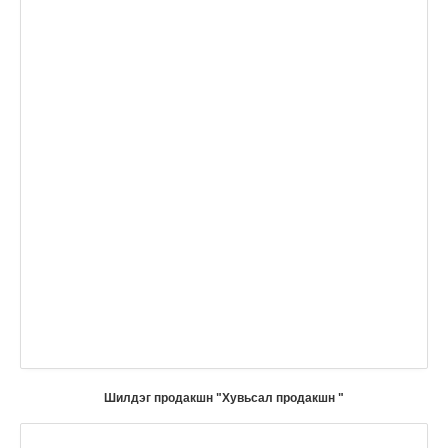
Шилдэг продакшн "Хувьсал продакшн "