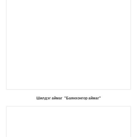
Шилдэг аймаг "Баянхонгор аймаг"