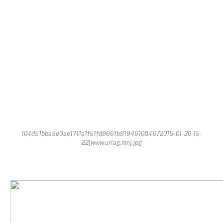
104d51bba5e3ae1711a1f51fd966fb919461084672015-01-20-15-
22[www.urlag.mn].jpg