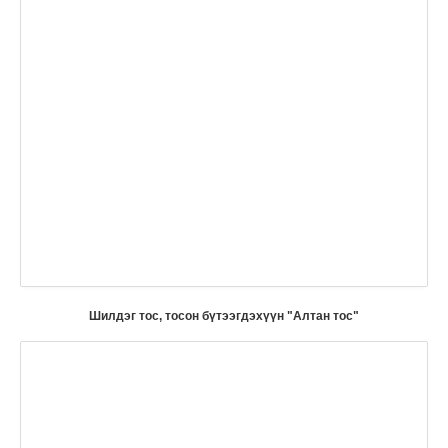
Шилдэг тос, тосон бүтээгдэхүүн "Алтан тос"