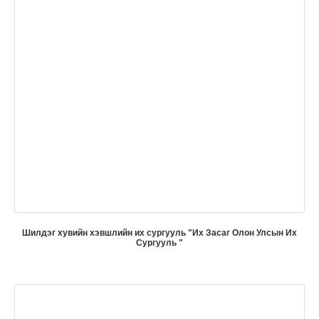
Шилдэг хувийн хэвшлийн их сургууль "Их Засаг Олон Улсын Их
Сургууль "