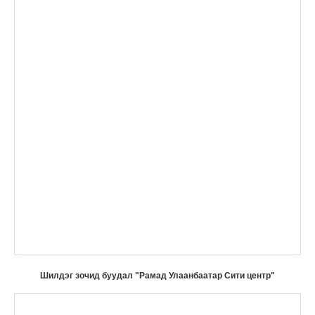
Шилдэг зочид буудал "Рамад Улаанбаатар Сити центр"