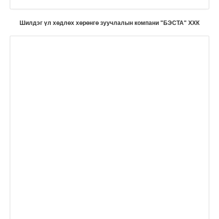
Шилдэг үл хөдлөх хөрөнгө зуучлалын компани "БЭСТА" ХХК