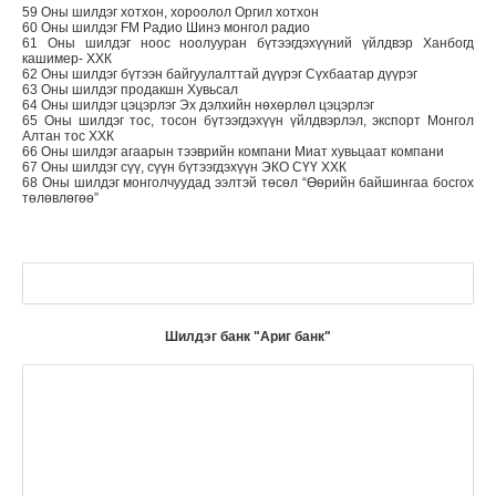
59 Оны шилдэг хотхон, хороолол Оргил хотхон
60 Оны шилдэг FM Радио Шинэ монгол радио
61 Оны шилдэг ноос ноолууран бүтээгдэхүүний үйлдвэр Ханбогд
кашимер- ХХК
62 Оны шилдэг бүтээн байгуулалттай дүүрэг Сүхбаатар дүүрэг
63 Оны шилдэг продакшн Хувьсал
64 Оны шилдэг цэцэрлэг Эх дэлхийн нөхөрлөл цэцэрлэг
65 Оны шилдэг тос, тосон бүтээгдэхүүн үйлдвэрлэл, экспорт Монгол
Алтан тос ХХК
66 Оны шилдэг агаарын тээврийн компани Миат хувьцаат компани
67 Оны шилдэг сүү, сүүн бүтээгдэхүүн ЭКО СҮҮ ХХК
68 Оны шилдэг монголчуудад ээлтэй төсөл “Өөрийн байшингаа босгох
төлөвлөгөө”
Шилдэг банк "Ариг банк"