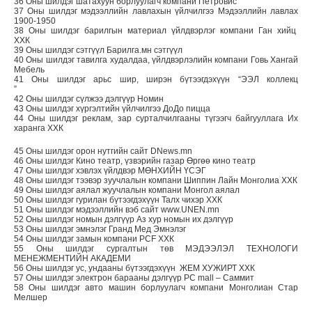
36 Оны шилдэг шатахуун борлуулагч компани Петровис
37 Оны шилдэг мэдээллийн лавлахын үйлчилгээ Мэдээллийн лавлах
1900-1950
38 Оны шилдэг барилгын материал үйлдвэрлэг компани Ган хийц
ХХК
39 Оны шилдэг сэтгүүл Барилга.мн сэтгүүл
40 Оны шилдэг тавилга худалдаа, үйлдвэрлэлийн компани Говь Хангай
Мебель
41 Оны шилдэг арьс шир, ширэн бүтээгдэхүүн “ЭЭЛ коллекц
”
42 Оны шилдэг сүлжээ дэлгүүр Номин
43 Оны шилдэг хүргэлтийн үйлчилгээ ДоДо пицца
44 Оны шилдэг реклам, зар сурталчилгааны түгээгч байгууллага Их
харанга ХХК
45 Оны шилдэг орон нутгийн сайт DNews.mn
46 Оны шилдэг Кино театр, үзвэрийн газар Өргөө кино театр
47 Оны шилдэг хэвлэх үйлдвэр МӨНХИЙН ҮСЭГ
48 Оны шилдэг тээвэр зуучлалын компани Шиппин Лайн Монголиа ХХК
49 Оны шилдэг аялал жуучлалын компани Монгол аялал
50 Оны шилдэг гурилан бүтээгдэхүүн Талх чихэр ХХК
51 Оны шилдэг мэдээллийн вэб сайт www.UNEN.mn
52 Оны шилдэг номын дэлгүүр Аз хур номын их дэлгүүр
53 Оны шилдэг эмнэлэг Гранд Мед Эмнэлэг
54 Оны шилдэг замын компани PCF ХХК
55 Оны шилдэг сургалтын төв МЭДЭЭЛЭЛ ТЕХНОЛОГИ
МЕНЕЖМЕНТИЙН АКАДЕМИ
56 Оны шилдэг ус, ундааны бүтээгдэхүүн ЖЕМ ХУЖИРТ ХХК
57 Оны шилдэг электрон барааны дэлгүүр PC mall – Саммит
58 Оны шилдэг авто машин борлуулагч компани Монголиан Стар
Мелшер