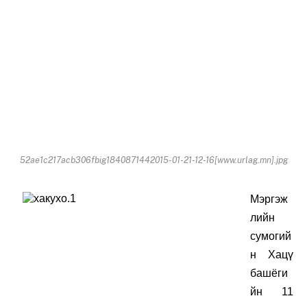
52ae1c217acb306fbig1840871442015-01-21-12-16[www.urlag.mn].jpg
Мэргэж
лийн
сумогий
н Хацү
башёги
йн 11