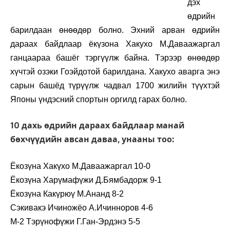
дэх
өдрийн
барилдаан өнөөдөр болно. Эхний арван өдрийн
дараах байдлаар ёкүзона Хакухо М.Даваажаргал
ганцаараа башёг тэргүүлж байна. Тэрээр өнөөдөр
хүчтэй озэки Гоэйдотой барилдана. Хакухо аварга энэ
сарын башёд түрүүлж чадвал 1700 жилийн түүхтэй
Японы үндэсний спортын оргилд гарах болно.
10 дахь өдрийн дараах байдлаар манай
бөхчүүдийн авсан даваа, унааны тоо:
Ёкозүна Хакүхо М.Даваажаргал 10-0
Ёкозүна Харүмафүжи Д.Бямбадорж 9-1
Ёкозүна Какүрюү М.Ананд 8-2
Сэкивакэ Ичиножёо А.Ичинноров 4-6
М-2 Тэрүнофүжи Г.Ган-Эрдэнэ 5-5