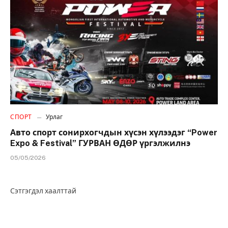
СПОРТ
Урлаг
Авто спорт сонирхогчдын хүсэн хүлээдэг “Power
Expo & Festival” ГУРВАН ӨДӨР үргэлжилнэ
05/05/2026
Сэтгэгдэл хаалттай