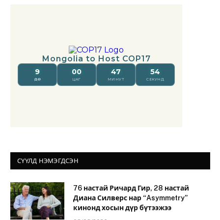
СҮҮЛД НЭМЭГДСЭН
76 настай Ричард Гир, 28 настай
Диана Силверс нар “Asymmetry”
кинонд хосын дүр бүтээжээ