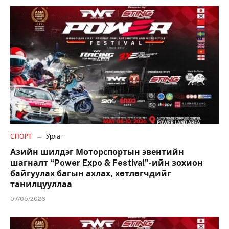
СПОРТ
Урлаг
Азийн шилдэг Моторспортын эвентийн
шагналт “Power Expo & Festival”-ийн зохион
байгуулах багын ахлах, хөтлөгчдийг
танилцууллаа
07/05/2026