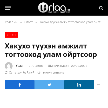
»
»
Урлаг.мн
Спорт
Хакухо түүхэн амжилт тогтооход улам ойртсоор
СПОРТ
Хакухо түүхэн амжилт
тогтооход улам ойртсоор
Урлаг
21/01/2015
Шинэчлэгдсэн:
20/02/2026
Сэтгэгдэл байхгүй
1 минут уншина