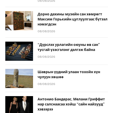
08/08/2026
Дорно дахины музейн сан хөмрөгт
Максим Горькийн цуглуулгаас бүтээл
нэмэгдсэн
08/08/2026
“Дүрслэх урлагийн оюуны өв сан”
тусгай үзэсгэлэнг дэлгэж байна
08/08/2026
Шаврын үүдний улаан тохойн хүн
чулуун хөшөө
08/08/2026
Антонио Бандерас, Мелани Гриффит
нар салснаасаа хойш “сайн найзууд”
хэвээрээ