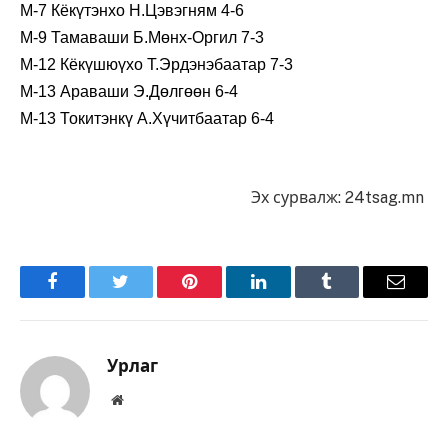
М-7 Кёкүтэнхо Н.Цэвэгням 4-6
М-9 Тамаваши Б.Мөнх-Оргил 7-3
М-12 Кёкүшюүхо Т.Эрдэнэбаатар 7-3
M-13 Араваши Э.Дөлгөөн 6-4
M-13 Токитэнкү А.Хүчитбаатар 6-4
Эх сурвалж: 24tsag.mn
Facebook
Twitter
Pinterest
LinkedIn
Tumblr
Имэйл
Урлаг
Вэбсайт