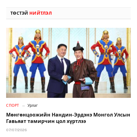
ТӨСТЭЙ
НИЙТЛЭЛ
СПОРТ
Урлаг
Мөнгөнцоожийн Нандин-Эрдэнэ Монгол Улсын
Гавьяат тамирчин цол хүртлээ
07/07/2026