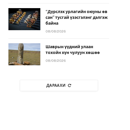
“Дүрслэх урлагийн оюуны өв
сан” тусгай үзэсгэлэнг дэлгэж
байна
08/08/2026
Шаврын үүдний улаан
тохойн хүн чулуун хөшөө
08/08/2026
ДАРААХИ