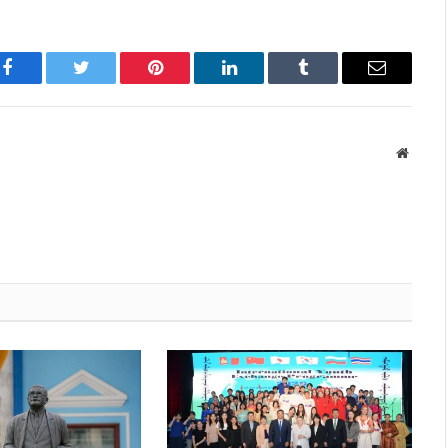
Facebook
Twitter
Pinterest
LinkedIn
Tumblr
Имэйл
Вэбса