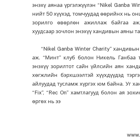
энэхү аянаа үргэлжүүлэн “Nikel Ganba Win
нийт 50 хүүхэд, томчуудад өөрийнх нь он
зорилго өвөрлөн ажиллаж байгаа аж. h
хуудсаар зочлон энэхүү хандивын аяны та
“Nikel Ganba Winter Charity” хандивын 
аж. “Минт” клуб болон Никель Ганбаа 
энэхүү зорилтот сайн үйлсийн аян ханд
хөгжлийн бэрхшээлтэй хүүхдүүдэд тэргэ
айлуудад тусламж хүргэх юм байна. Уг хан
“Fix”, “Rec On” хамтлагууд болон ая зох
өргөх нь ээ
www.