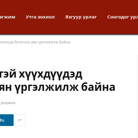
хөгжим
Утга зохиол
Язгуур урлаг
Сонгодог ур
ргэнцэр бэлэглэх аян үргэлжилж байна
эй хүүхдүүдэд
аян үргэлжилж байна
т уншина
dIn