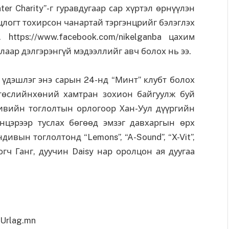
ter Charity”-г гуравдугаар сар хүртэл өрнүүлэн
цлогт тохирсон чанартай тэргэнцрийг бэлэглэх
ttps://www.facebook.com/nikelganba цахим
лаар дэлгэрэнгүй мэдээллийг авч болох нь ээ.
үдэшлэг энэ сарын 24-нд “Минт” клубт болох
төслийнхөний хамтран зохион байгуулж буй
ивийн тоглолтын орлогоор Хан-Уул дүүргийн
нцэрээр туслах бөгөөд эмзэг давхаргын өрх
дивын тоглолтонд “Lemons”, “A-Sound”, “X-Vit”,
иогч Ганг, дуучин Daisy нар оролцон ая дуугаа
Urlag.mn