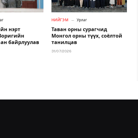
аг
НИЙГЭМ
Урлаг
йн нэрт
Таван орны сурагчид
.Зоригийн
Монгол орны түүх, соёлтой
аан байрлуулав
танилцав
31/07/2026