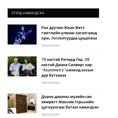
СҮҮЛД НЭМЭГДСЭН
Рок дуучин Жоан Жетт
гэмтлийн улмаас хагалгаанд
орж, тоглолтуудаа цуцалжээ
08/08/2026
76 настай Ричард Гир, 28
настай Диана Силверс нар
“Asymmetry” кинонд хосын
дүр бүтээжээ
08/08/2026
Дорно дахины музейн сан
хөмрөгт Максим Горькийн
цуглуулгаас бүтээл нэмэгдсэн
08/08/2026