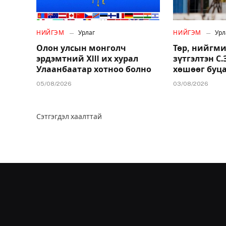
НИЙГЭМ
Урлаг
НИЙГЭМ
Урл
Олон улсын монголч
Төр, нийгми
эрдэмтний XIII их хурал
зүтгэлтэн С
Улаанбаатар хотноо болно
хөшөөг буц
05/08/2026
03/08/2026
Сэтгэгдэл хаалттай