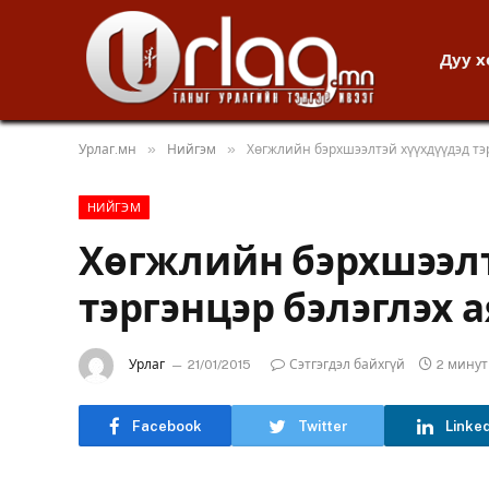
Дуу 
»
»
Урлаг.мн
Нийгэм
Хөгжлийн бэрхшээлтэй хүүхдүүдэд тэ
НИЙГЭМ
Хөгжлийн бэрхшээлт
тэргэнцэр бэлэглэх 
Урлаг
21/01/2015
Сэтгэгдэл байхгүй
2 мину
Facebook
Twitter
Linke