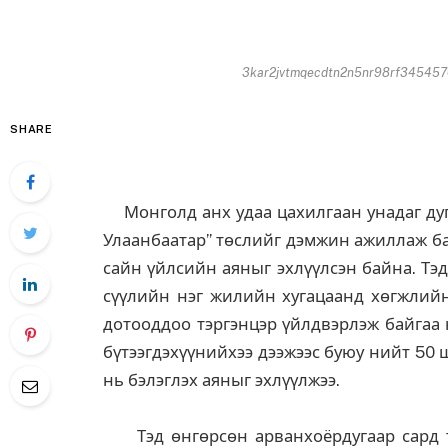
3kar2jvtmqecdtn2n5nr98rf3454570
SHARE
Монголд анх удаа цахилгаан унадаг дуг
Улаанбаатар” төслийг дэмжин ажиллаж ба
сайн үйлсийн аяныг эхлүүлсэн байна. Тэ
сүүлийн нэг жилийн хугацаанд хөгжлийн
дотооддоо тэргэнцэр үйлдвэрлэж байгаа 
бүтээгдэхүүнийхээ дээжээс буюу нийт 50
нь бэлэглэх аяныг эхлүүлжээ.
Тэд өнгөрсөн арванхоёрдугаар сард та