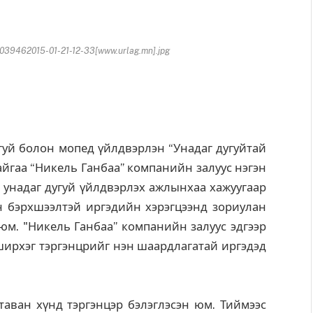
39462015-01-21-12-33[www.urlag.mn].jpg
уй болон мопед үйлдвэрлэн “Унадаг дугуйтай
йгаа “Никель Ганбаа” компанийн залуус нэгэн
д унадаг дугуй үйлдвэрлэх ажлынхаа хажуугаар
 бэрхшээлтэй иргэдийн хэрэгцээнд зориулан
юм. "Никель Ганбаа” компанийн залуус эдгээр
 ширхэг тэргэнцрийг нэн шаардлагатай иргэдэд
ван хүнд тэргэнцэр бэлэглэсэн юм. Тиймээс