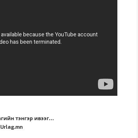
агийн тэнгэр ивээг…
Urlag.mn