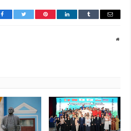
Facebook
Twitter
Pinterest
LinkedIn
Tumblr
Имэйл
Вэбса