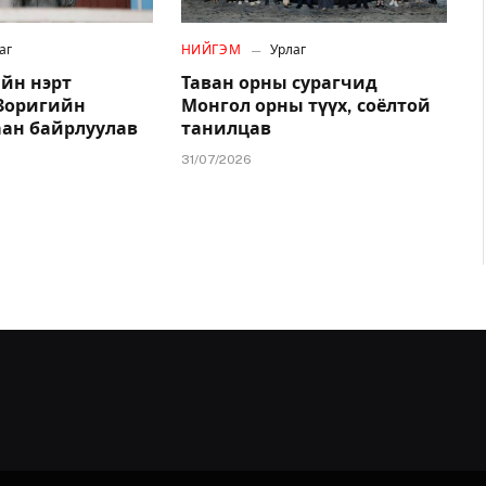
аг
НИЙГЭМ
Урлаг
йн нэрт
Таван орны сурагчид
.Зоригийн
Монгол орны түүх, соёлтой
аан байрлуулав
танилцав
31/07/2026