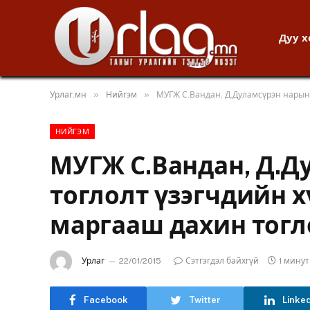
Дуу 
»
»
Урлаг.мн
Нийгэм
МУГЖ С.Вандан, Д.Дуламсүрэн нарын 
НИЙГЭМ
МУГЖ С.Вандан, Д.Д
тоглолт үзэгчдийн х
маргааш дахин тогл
Урлаг
22/01/2015
Сэтгэгдэл байхгүй
1 мину
Facebook
Twitter
Linke