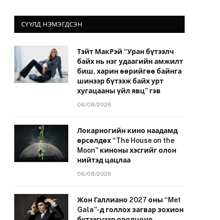
СҮҮЛД НЭМЭГДСЭН
Тэйт МакРэй “Уран бүтээлч
байх нь нэг удаагийн амжилт
биш, харин өөрийгөө байнга
шинээр бүтээж байх урт
хугацааны үйл явц” гэв
06/08/2026
Локарногийн кино наадамд
өрсөлдөх “The House on the
Moon” киноны хэсгийг олон
нийтэд цацлаа
06/08/2026
Жон Галлиано 2027 оны “Met
Gala”-д голлох загвар зохион
бүтээгчээр оролцоно