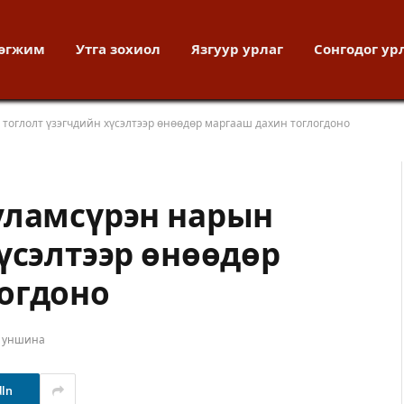
хөгжим
Утга зохиол
Язгуур урлаг
Сонгодог ур
тоглолт үзэгчдийн хүсэлтээр өнөөдөр маргааш дахин тоглогдоно
уламсүрэн нарын
үсэлтээр өнөөдөр
огдоно
т уншина
dIn