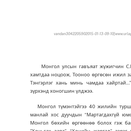
vandan3042205902015-01-13-09-10[www.urlag
Монгол улсын гавъяат жүжигчин С.
хамтдаа ноцоож, Тооноо өргөсөн ижил за
Тэнгэрлэг хань минь чамдаа хайртай…”
зүрхэнд хоногшин үлджээ.
Монгол түмэнтэйгээ 40 жилийн турш у
манлай хос дуучдын “Мартагдахгүй юмс
Монгол бөхийн өргөөнөө болох гэж байн