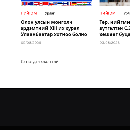
НИЙГЭМ
Урлаг
НИЙГЭМ
Урл
Олон улсын монголч
Төр, нийгми
эрдэмтний XIII их хурал
зүтгэлтэн С
Улаанбаатар хотноо болно
хөшөөг буц
05/08/2026
03/08/2026
Сэтгэгдэл хаалттай