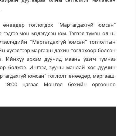
 хайрын дуугаараа олны сэтгэлийг мялаасан
.
өөдөр тоглогдох “Мартагдахгүй юмсан”
а гэдгээ мөн мэдэгдсэн юм. Тэгвэл түмэн олны
үтээлчдийн “Мартагдахгүй юмсан” тоглолтын
ийн хүсэлтээр маргааш дахин тоглохоор болсон
. Ийнхүү эрхэм дуучид маань үзэгч түмнээ
ор болжээ. Ингээд зууны манлай хос дуучин
тагдахгүй юмсан” тоглолт өнөөдөр, маргааш,
д 19:00 цагаас Монгол бөхийн өргөөнөө