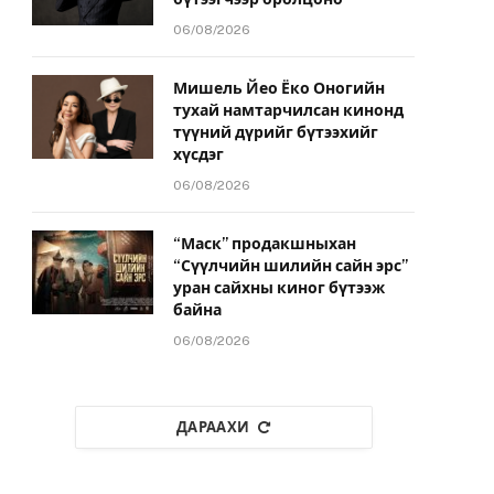
06/08/2026
Мишель Йео Ёко Оногийн
тухай намтарчилсан кинонд
түүний дүрийг бүтээхийг
хүсдэг
06/08/2026
“Маск” продакшныхан
“Сүүлчийн шилийн сайн эрс”
уран сайхны киног бүтээж
байна
06/08/2026
ДАРААХИ