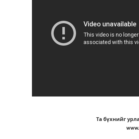
Та бүхнийг урл
www.