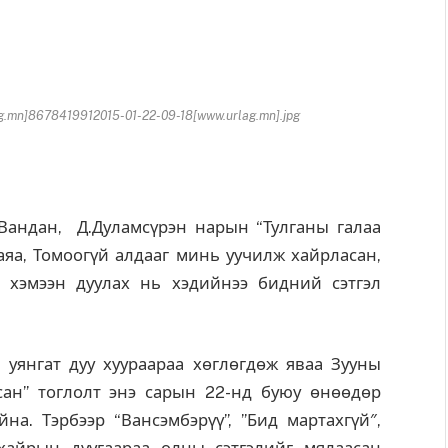
.mn]8678419912015-01-22-09-18[www.urlag.mn].jpg
Вандан, Д.Дуламсүрэн нарын “Тулганы галаа
яа, Томоогүй алдааг минь уучилж хайрласан,
 хэмээн дуулах нь хэдийнээ бидний сэтгэл
янгат дуу хуураараа хөглөгдөж яваа Зууны
ан” тоглолт энэ сарын 22-нд буюу өнөөдөр
а. Тэрбээр “Вансэмбэрүү”, ”Бид мартахгүй″,