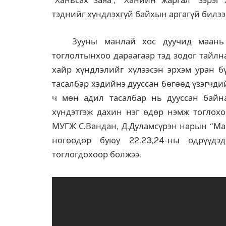
”Ханьсах заяа”, “Ханийн жаргал” зэрэг
тэднийг хүндлэхгүй байхын аргагүй билээ
Зууны манлай хос дуучид маань өн
тоглолтынхоо дараагаар тэд зодог тайлн
хайр хүндлэлийг хүлээсэн эрхэм уран б
тасалбар хэдийнэ дууссан бөгөөд үзэгчд
ч мөн адил тасалбар нь дууссан байна
хүндэтгэж дахин нэг өдөр нэмж тоглохо
МУГЖ С.Вандан, Д.Дуламсүрэн нарын “Мар
нөгөөдөр буюу 22,23,24-ны өдрүүдэ
тоглогдохоор болжээ.