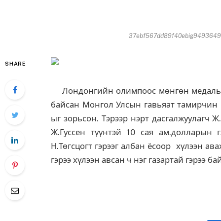
37ebf567dd89f40ebig949364997
SHARE
Лондонгийн олимпоос мөнгөн медаль х
байсан Монгол Улсын гавьяат тамирчин Н
ыг зорьсон. Тэрээр нэрт дасгалжуулагч 
Ж.Гуссен түүнтэй 10 сая ам.долларын г
Н.Төгсцогт гэрээг албан ёсоор хүлээн а
гэрээ хүлээн авсан ч нэг газартай гэрээ б