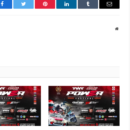
Facebook
Twitter
Pinterest
LinkedIn
Tumblr
Имэйл
Вэбса