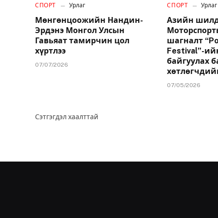
СПОРТ
Урлаг
СПОРТ
Урлаг
Мөнгөнцоожийн Нандин-
Азийн шилд
Эрдэнэ Монгол Улсын
Моторспорт
Гавьяат тамирчин цол
шагналт “Po
хүртлээ
Festival”-и
байгуулах б
07/07/2026
хөтлөгчдий
07/05/2026
Сэтгэгдэл хаалттай