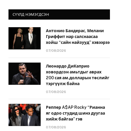
СҮҮЛД НЭМЭГДСЭН
Антонио Бандерас, Мелани
Гриффит нар салснаасаа
хойш “сайн найзууд” хэвээрээ
07/08/2026
Леонардо ДиКаприо
ховордсон амьтдыг аврах
200 сая ам.долларын төслийг
тэргүүлж байна
07/08/2026
Реппер A$AP Rocky “Рианна
яг одоо студид шинэ дуугаа
хийж байгаа” гэв
07/08/2026