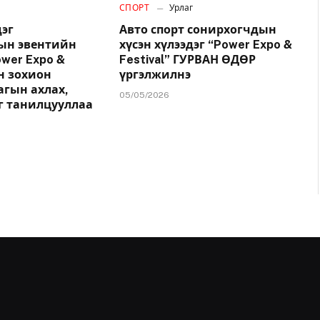
СПОРТ
Урлаг
эг
Авто спорт сонирхогчдын
ын эвентийн
хүсэн хүлээдэг “Power Expo &
wer Expo &
Festival” ГУРВАН ӨДӨР
йн зохион
үргэлжилнэ
агын ахлах,
05/05/2026
г танилцууллаа