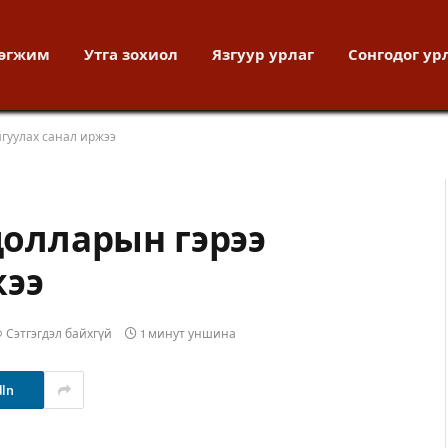
хөгжим
Утга зохиол
Язгуур урлаг
Сонгодог ур
йгуулах санал иржээ
 долларын гэрээ
жээ
Сэтгэгдэл байхгүй
1 минут уншина
dIn