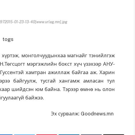
2015-01-23-13-40[www.urlag.mn].jpg
үртэж, монголчуудынхаа магнайг тэнийлгэж
.Төгсцогт мэргэжлийн бокст хүч үзэхээр АНУ-
Ж.Гуссентэй хамтран ажиллаж байгаа аж. Харин
эрээ байгуулж, тусгай хангамж амласан тул
вахаар шийдсэн юм байна. Тэрээр өмнө нь олон
айгуулаагүй байжээ.
Эх сурвалж: Goodnews.mn