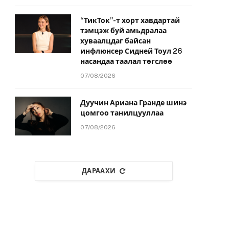
“ТикТок”-т хорт хавдартай
тэмцэж буй амьдралаа
хуваалцдаг байсан
инфлюнсер Сидней Тоул 26
насандаа таалал төгслөө
07/08/2026
Дуучин Ариана Гранде шинэ
цомгоо танилцууллаа
07/08/2026
ДАРААХИ