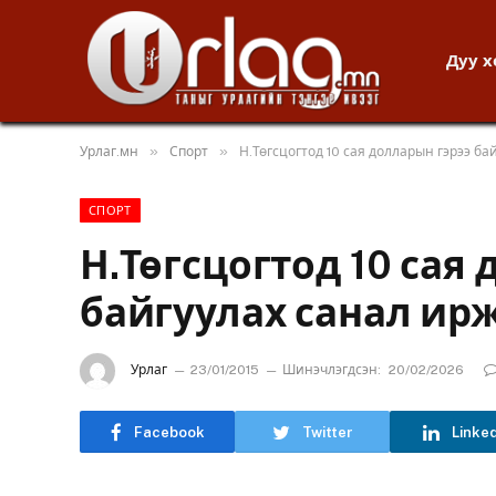
Дуу 
»
»
Урлаг.мн
Спорт
Н.Төгсцогтод 10 сая долларын гэрээ ба
СПОРТ
Н.Төгсцогтод 10 сая
байгуулах санал ир
Урлаг
23/01/2015
Шинэчлэгдсэн:
20/02/2026
Facebook
Twitter
Linke