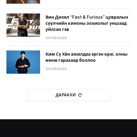
Вин Дизел “Fast & Furious” цувралын
сүүлчийн киноны зохиолыг уншаад
уйлсан гэв
05/08/2026
Ким Сү Хён ажилдаа эргэн орж, олны
өмнө гарахаар боллоо
05/08/2026
ДАРААХИ