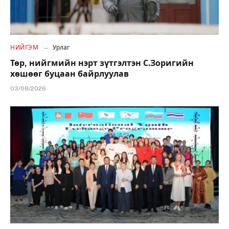
НИЙГЭМ
Урлаг
Төр, нийгмийн нэрт зүтгэлтэн С.Зоригийн
хөшөөг буцаан байрлуулав
03/08/2026