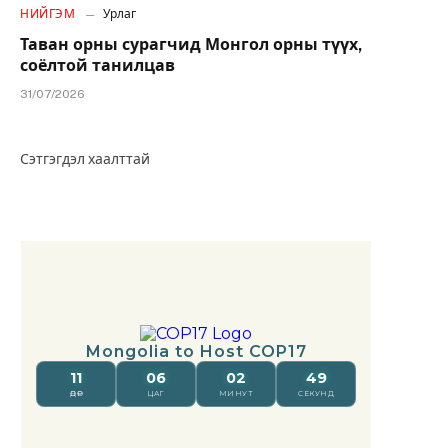
НИЙГЭМ
Урлаг
Таван орны сурагчид Монгол орны түүх,
соёлтой танилцав
31/07/2026
Сэтгэгдэл хаалттай