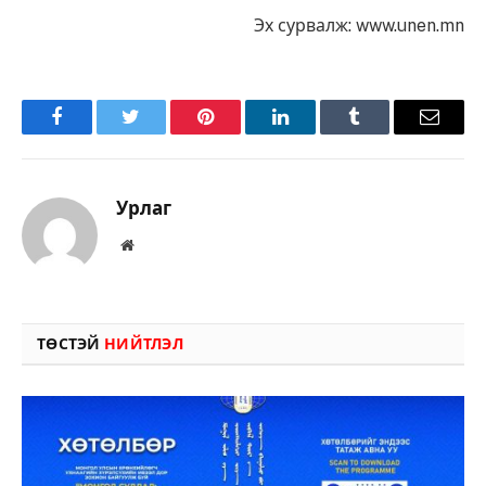
Эх сурвалж: www.unen.mn
Facebook
Twitter
Pinterest
LinkedIn
Tumblr
Имэйл
Урлаг
Вэбсайт
ТӨСТЭЙ
НИЙТЛЭЛ