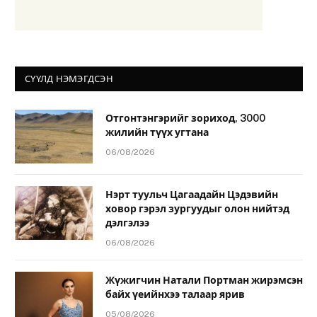
СҮҮЛД НЭМЭГДСЭН
Отгонтэнгэрийг зориход, 3000
жилийн түүх угтана
06/08/2026
Нэрт туульч Цагаадайн Цэдэвийн
ховор гэрэл зургуудыг олон нийтэд
дэлгэлээ
06/08/2026
Жүжигчин Натали Портман жирэмсэн
байх үеийнхээ талаар ярив
05/08/2026