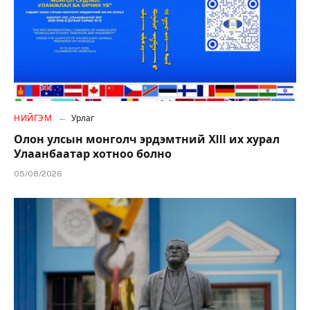
НИЙГЭМ
Урлаг
Олон улсын монголч эрдэмтний XIII их хурал
Улаанбаатар хотноо болно
05/08/2026