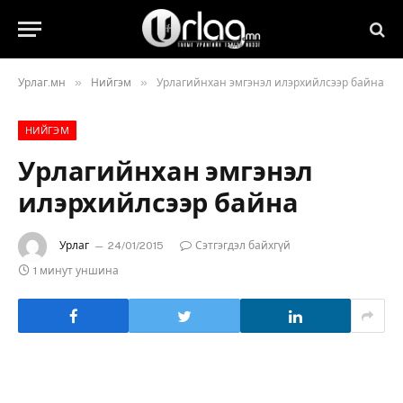
»
»
Урлаг.мн
Нийгэм
Урлагийнхан эмгэнэл илэрхийлсээр байна
НИЙГЭМ
Урлагийнхан эмгэнэл
илэрхийлсээр байна
Урлаг
24/01/2015
Сэтгэгдэл байхгүй
1 минут уншина