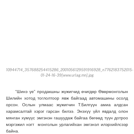
10944714_357688254415286_2001056129591916928_n7762183752015-
01-24-16-39[www.urlag.mn].jpg
“Шинэ үе” продакшны жүжигчид өчигдөр Өвөрмонголын
Шилийн хотод тоглолтоор явж байгаад автомашины осолд
орсон. Ослын улмаас жүжигчин Т.Билгүүн амиа алдсан
харамсалтай хэрэг гарсан билээ. Энэхүү үйл явдалд олон
мянган хүмүүс эмгэнэн гашуудаж байгаа бөгөөд түүн дотроо
мэргэжил нэгт монголын урлагийхан эмгэнэл илэрхийлсээр
байна.