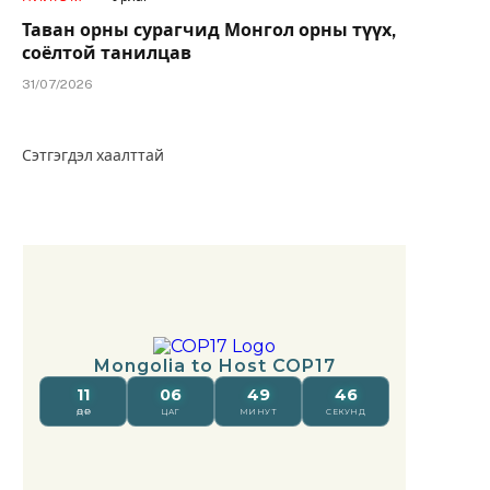
Таван орны сурагчид Монгол орны түүх,
соёлтой танилцав
31/07/2026
Сэтгэгдэл хаалттай