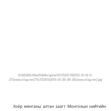
6102d26c9be0fdb8original4375821782015-01-16-11-
37[www.urlag.mn]7157238152015-01-26-09-26[www.urlag.mn].jpg
Хоёр мянганы алтан заагт Монголын нийтийн