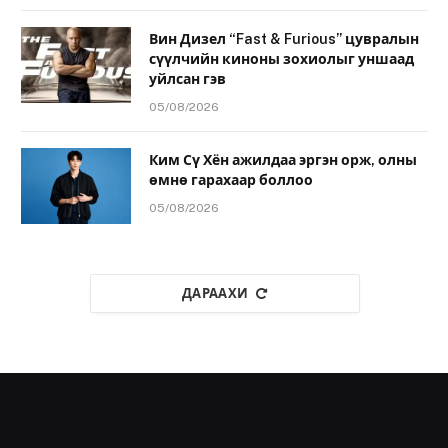
Вин Дизел “Fast & Furious” цувралын
сүүлчийн киноны зохиолыг уншаад
уйлсан гэв
05/08/2026
Ким Сү Хён ажилдаа эргэн орж, олны
өмнө гарахаар боллоо
05/08/2026
ДАРААХИ