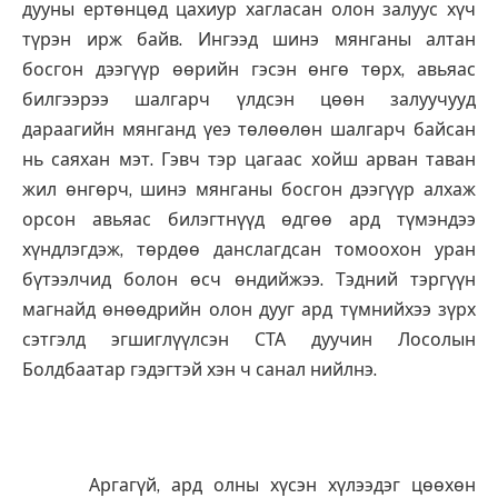
дууны ертөнцөд цахиур хагласан олон залуус хүч
түрэн ирж байв. Ингээд шинэ мянганы алтан
босгон дээгүүр өөрийн гэсэн өнгө төрх, авьяас
билгээрээ шалгарч үлдсэн цөөн залуучууд
дараагийн мянганд үеэ төлөөлөн шалгарч байсан
нь саяхан мэт. Гэвч тэр цагаас хойш арван таван
жил өнгөрч, шинэ мянганы босгон дээгүүр алхаж
орсон авьяас билэгтнүүд өдгөө ард түмэндээ
хүндлэгдэж, төрдөө данслагдсан томоохон уран
бүтээлчид болон өсч өндийжээ. Тэдний тэргүүн
магнайд өнөөдрийн олон дууг ард түмнийхээ зүрх
сэтгэлд эгшиглүүлсэн СТА дуучин Лосолын
Болдбаатар гэдэгтэй хэн ч санал нийлнэ.
Аргагүй, ард олны хүсэн хүлээдэг цөөхөн