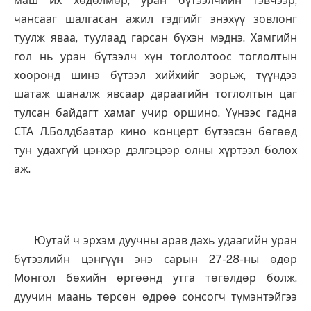
маш их хөдөлмөр, уран бүтээлчийн тэвчээр,
чансааг шалгасан ажил гэдгийг энэхүү зовлонг
туулж яваа, туулаад гарсан бүхэн мэднэ. Хамгийн
гол нь уран бүтээлч хүн тоглолтоос тоглолтын
хооронд шинэ бүтээл хийхийг зорьж, түүндээ
шатаж шаналж явсаар дараагийн тоглолтын цаг
тулсан байдагт хамаг учир оршино. Үүнээс гадна
СТА Л.Болдбаатар кино концерт бүтээсэн бөгөөд
тун удахгүй цэнхэр дэлгэцээр олны хүртээл болох
аж.
Юутай ч эрхэм дуучны арав дахь удаагийн уран
бүтээлийн цэнгүүн энэ сарын 27-28-ны өдөр
Монгол бөхийн өргөөнд утга төгөлдөр болж,
дуучин маань төрсөн өдрөө сонсогч түмэнтэйгээ