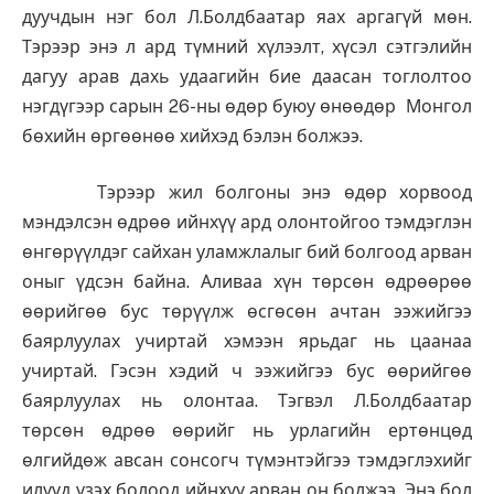
дуучдын нэг бол Л.Болдбаатар яах аргагүй мөн.
Тэрээр энэ л ард түмний хүлээлт, хүсэл сэтгэлийн
дагуу арав дахь удаагийн бие даасан тоглолтоо
нэгдүгээр сарын 26-ны өдөр буюу өнөөдөр Монгол
бөхийн өргөөнөө хийхэд бэлэн болжээ.
Тэрээр жил болгоны энэ өдөр хорвоод
мэндэлсэн өдрөө ийнхүү ард олонтойгоо тэмдэглэн
өнгөрүүлдэг сайхан уламжлалыг бий болгоод арван
оныг үдсэн байна. Аливаа хүн төрсөн өдрөөрөө
өөрийгөө бус төрүүлж өсгөсөн ачтан ээжийгээ
баярлуулах учиртай хэмээн ярьдаг нь цаанаа
учиртай. Гэсэн хэдий ч ээжийгээ бус өөрийгөө
баярлуулах нь олонтаа. Тэгвэл Л.Болдбаатар
төрсөн өдрөө өөрийг нь урлагийн ертөнцөд
өлгийдөж авсан сонсогч түмэнтэйгээ тэмдэглэхийг
илүүд үзэх болоод ийнхүү арван он болжээ. Энэ бол