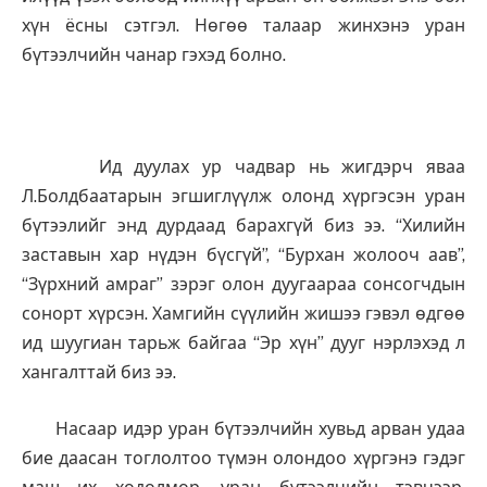
хүн ёсны сэтгэл. Нөгөө талаар жинхэнэ уран
бүтээлчийн чанар гэхэд болно.
Ид дуулах ур чадвар нь жигдэрч яваа
Л.Болдбаатарын эгшиглүүлж олонд хүргэсэн уран
бүтээлийг энд дурдаад барахгүй биз ээ. “Хилийн
заставын хар нүдэн бүсгүй”, “Бурхан жолооч аав”,
“Зүрхний амраг” зэрэг олон дуугаараа сонсогчдын
сонорт хүрсэн. Хамгийн сүүлийн жишээ гэвэл өдгөө
ид шуугиан тарьж байгаа “Эр хүн” дууг нэрлэхэд л
хангалттай биз ээ.
Насаар идэр уран бүтээлчийн хувьд арван удаа
бие даасан тоглолтоо түмэн олондоо хүргэнэ гэдэг