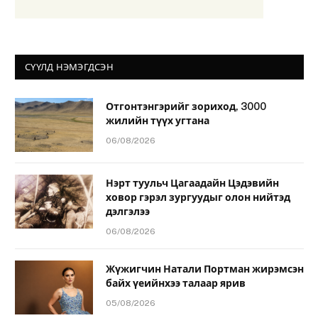
СҮҮЛД НЭМЭГДСЭН
Отгонтэнгэрийг зориход, 3000
жилийн түүх угтана
06/08/2026
Нэрт туульч Цагаадайн Цэдэвийн
ховор гэрэл зургуудыг олон нийтэд
дэлгэлээ
06/08/2026
Жүжигчин Натали Портман жирэмсэн
байх үеийнхээ талаар ярив
05/08/2026