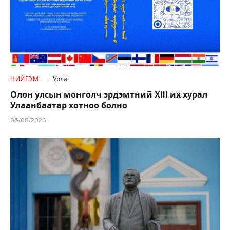
НИЙГЭМ
Урлаг
Олон улсын монголч эрдэмтний XIII их хурал
Улаанбаатар хотноо болно
05/08/2026