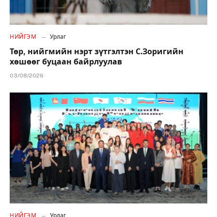
НИЙГЭМ
Урлаг
Төр, нийгмийн нэрт зүтгэлтэн С.Зоригийн
хөшөөг буцаан байрлуулав
03/08/2026
НИЙГЭМ
Урлаг