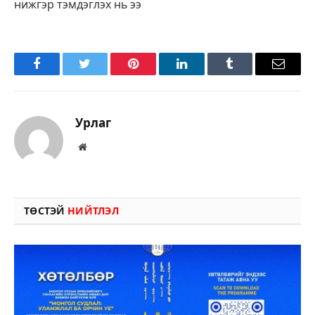
нижгэр тэмдэглэх нь ээ
Facebook
Twitter
Pinterest
LinkedIn
Tumblr
Имэйл
Урлаг
Вэбсайт
ТӨСТЭЙ
НИЙТЛЭЛ