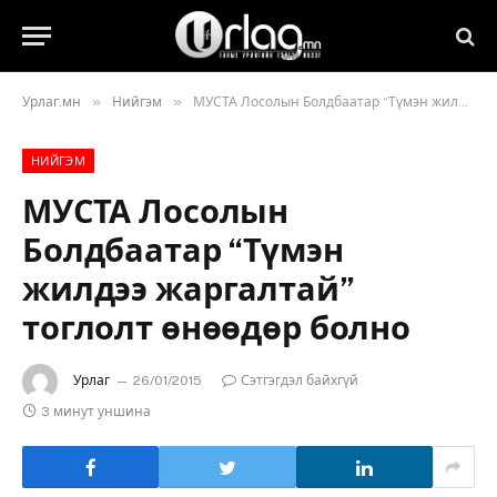
»
»
Урлаг.мн
Нийгэм
МУСТА Лосолын Болдбаатар “Түмэн жилдээ жаргалтай” тоглолт өнөөдөр болно
НИЙГЭМ
МУСТА Лосолын
Болдбаатар “Түмэн
жилдээ жаргалтай”
тоглолт өнөөдөр болно
Урлаг
26/01/2015
Сэтгэгдэл байхгүй
3 минут уншина