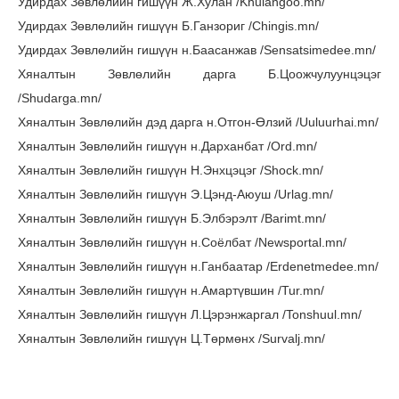
Удирдах Зөвлөлийн гишүүн Ж.Хулан /Khulangoo.mn/
Удирдах Зөвлөлийн гишүүн Б.Ганзориг /Chingis.mn/
Удирдах Зөвлөлийн гишүүн н.Баасанжав /Sensatsimedee.mn/
Хяналтын Зөвлөлийн дарга Б.Цоожчулуунцэцэг
/Shudarga.mn/
Хяналтын Зөвлөлийн дэд дарга н.Отгон-Өлзий /Uuluurhai.mn/
Хяналтын Зөвлөлийн гишүүн н.Дарханбат /Ord.mn/
Хяналтын Зөвлөлийн гишүүн Н.Энхцэцэг /Shock.mn/
Хяналтын Зөвлөлийн гишүүн Э.Цэнд-Аюуш /Urlag.mn/
Хяналтын Зөвлөлийн гишүүн Б.Элбэрэлт /Barimt.mn/
Хяналтын Зөвлөлийн гишүүн н.Соёлбат /Newsportal.mn/
Хяналтын Зөвлөлийн гишүүн н.Ганбаатар /Erdenetmedee.mn/
Хяналтын Зөвлөлийн гишүүн н.Амартүвшин /Tur.mn/
Хяналтын Зөвлөлийн гишүүн Л.Цэрэнжаргал /Tonshuul.mn/
Хяналтын Зөвлөлийн гишүүн Ц.Төрмөнх /Survalj.mn/