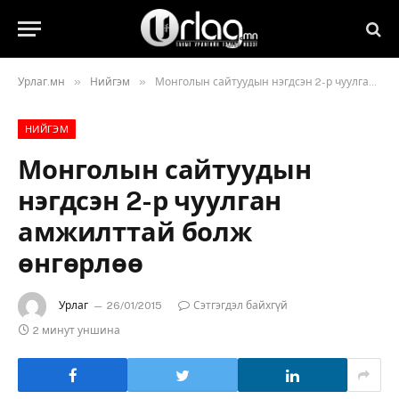
»
»
Урлаг.мн
Нийгэм
Монголын сайтуудын нэгдсэн 2-р чуулган амжилттай болж өнгөрлөө
НИЙГЭМ
Монголын сайтуудын
нэгдсэн 2-р чуулган
амжилттай болж
өнгөрлөө
Урлаг
26/01/2015
Сэтгэгдэл байхгүй
2 минут уншина