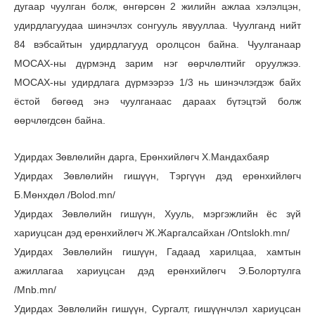
дугаар чуулган болж, өнгөрсөн 2 жилийн ажлаа хэлэлцэн,
удирдлагуудаа шинэчлэх сонгууль явууллаа. Чуулганд нийт
84 вэбсайтын удирдлагууд оролцсон байна. Чуулганаар
МОСАХ-ны дүрмэнд зарим нэг өөрчлөлтийг оруулжээ.
МОСАХ-ны удирдлага дүрмээрээ 1/3 нь шинэчлэгдэж байх
ёстой бөгөөд энэ чуулганаас дараах бүтэцтэй болж
өөрчлөгдсөн байна.
Удирдах Зөвлөлийн дарга, Ерөнхийлөгч Х.Мандахбаяр
Удирдах Зөвлөлийн гишүүн, Тэргүүн дэд ерөнхийлөгч
Б.Мөнхдөл /Bolod.mn/
Удирдах Зөвлөлийн гишүүн, Хууль, мэргэжлийн ёс зүй
хариуцсан дэд ерөнхийлөгч Ж.Жаргалсайхан /Ontslokh.mn/
Удирдах Зөвлөлийн гишүүн, Гадаад харилцаа, хамтын
ажиллагаа хариуцсан дэд ерөнхийлөгч Э.Болортулга
/Mnb.mn/
Удирдах Зөвлөлийн гишүүн, Сургалт, гишүүнчлэл хариуцсан