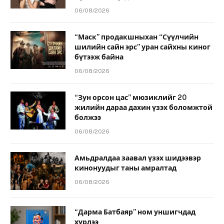
06/08/2026
“Маск” продакшныхан “Сүүлчийн
шилийн сайн эрс” уран сайхны киног
бүтээж байна
06/08/2026
“Зун орсон цас” мюзиклийг 20
жилийн дараа дахин үзэх боломжтой
болжээ
06/08/2026
Амьдралдаа заавал үзэх шидээвэр
кинонуудыг таны амралтад
06/08/2026
“Дарма Батбаяр” ном уншигчдад
хүрлээ