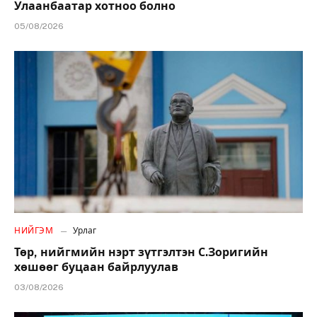
Улаанбаатар хотноо болно
05/08/2026
НИЙГЭМ
Урлаг
Төр, нийгмийн нэрт зүтгэлтэн С.Зоригийн
хөшөөг буцаан байрлуулав
03/08/2026