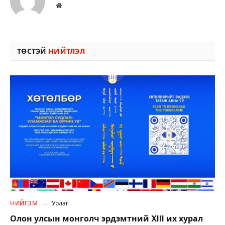
Вэбсайт
ТӨСТЭЙ
НИЙТЛЭЛ
НИЙГЭМ
Урлаг
Олон улсын монголч эрдэмтний XIII их хурал