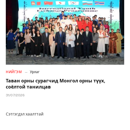
НИЙГЭМ
Урлаг
Таван орны сурагчид Монгол орны түүх,
соёлтой танилцав
31/07/2026
Сэтгэгдэл хаалттай