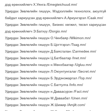
дэд ерөнхийлөгч Х.Уянга /Emegteichuud.mn/
Удирдах Зөвлөлийн гишүүн, Мэдээллийн технологи, аюулгүй
байдал хариуцсан дэд ерөнхийлөгч А.Ариунгэрэл /Caak.mn/
Удирдах Зөвлөлийн гишүүн, Бизнес хөгжил, төсөл хариуцсан
дэд ерөнхийлөгч Э.Батхүү /Dorgio.mn/
Удирдах Зөвлөлийн гишүүн О.Чинбаяр /Wikimon.mn/
Удирдах Зөвлөлийн гишүүн Б.Цогтгэрэл /Tsag.mn/
Удирдах Зөвлөлийн гишүүн Д.Баясгалан /Zarmedee.mn/
Удирдах Зөвлөлийн гишүүн Ц.Батбаатар /Inet.mn/
Удирдах Зөвлөлийн гишүүн н.Мөнхбаатар /Ugluu.mn/
Удирдах Зөвлөлийн гишүүн Л.Оюунтунгалаг /Secret.mn/
Удирдах Зөвлөлийн гишүүн Б.Эрдэнэжаргал /Top.mn/
Удирдах Зөвлөлийн гишүүн С.Баттулга /Info.mn/
Удирдах Зөвлөлийн гишүүн н.Даваасүрэн /Fact.mn/
Удирдах Зөвлөлийн гишүүн М.Даваабат /Unen.mn/
Удирдах Зөвлөлийн гишүүн Ж.Шижир /Amjilt.com/