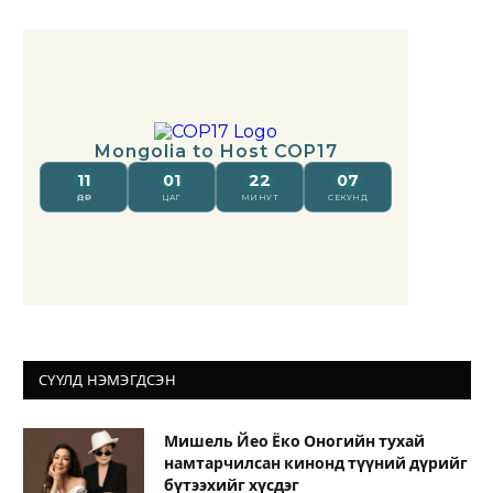
СҮҮЛД НЭМЭГДСЭН
Мишель Йео Ёко Оногийн тухай
намтарчилсан кинонд түүний дүрийг
бүтээхийг хүсдэг